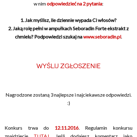
w nim
odpowiedzieć na 2 pytania
:
1. Jak myślisz, ile dziennie wypada Ci włosów?
2. Jaką rolę pełni w ampułkach Seboradin Forte ekstrakt z
chmielu? Podpowiedzi szukaj na
www.seboradin.pl
.
WYŚLIJ ZGŁOSZENIE
Nagrodzone zostaną 3 najlepsze i najciekawsze odpowiedzi.
:)
Konkurs trwa do
12.11.2016
. Regulamin konkursu
znajdziecie
TUTAJ
. Jeśli dodajesz komentarz jako