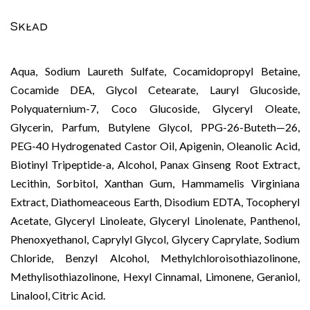
Skład
Aqua, Sodium Laureth Sulfate, Cocamidopropyl Betaine,
Cocamide DEA, Glycol Cetearate, Lauryl Glucoside,
Polyquaternium-7, Coco Glucoside, Glyceryl Oleate,
Glycerin, Parfum, Butylene Glycol, PPG-26-Buteth—26,
PEG-40 Hydrogenated Castor Oil, Apigenin, Oleanolic Acid,
Biotinyl Tripeptide-a, Alcohol, Panax Ginseng Root Extract,
Lecithin, Sorbitol, Xanthan Gum, Hammamelis Virginiana
Extract, Diathomeaceous Earth, Disodium EDTA, Tocopheryl
Acetate, Glyceryl Linoleate, Glyceryl Linolenate, Panthenol,
Phenoxyethanol, Caprylyl Glycol, Glycery Caprylate, Sodium
Chloride, Benzyl Alcohol, Methylchloroisothiazolinone,
Methylisothiazolinone, Hexyl Cinnamal, Limonene, Geraniol,
Linalool, Citric Acid.