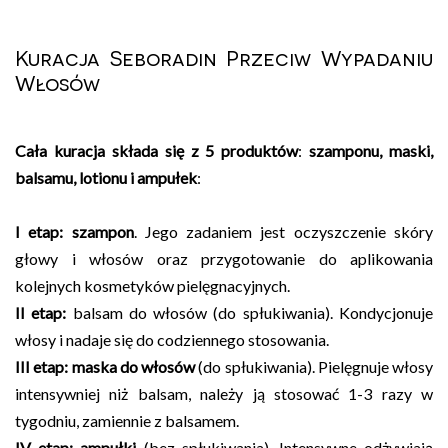
Kuracja Seboradin Przeciw Wypadaniu
Włosów
Cała kuracja składa się z 5 produktów
:
szamponu,
maski,
balsamu, lotionu i ampułek
:
I etap: szampon
. Jego zadaniem jest oczyszczenie skóry
głowy i włosów oraz przygotowanie do aplikowania
kolejnych kosmetyków pielęgnacyjnych.
II etap:
balsam do włosów (do spłukiwania). Kondycjonuje
włosy i nadaje się do codziennego stosowania.
III etap: maska do włosów
(do spłukiwania). Pielęgnuje włosy
intensywniej niż balsam, należy ją stosować 1-3 razy w
tygodniu, zamiennie z balsamem.
IV etap: ampułki
(bez spłukiwania). Intensywne odżywiają