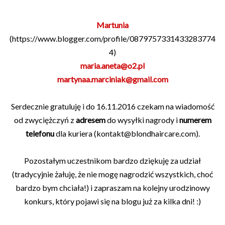
Martunia
(https://www.blogger.com/profile/0879757331433283774
4)
maria.aneta@o2.pl
martynaa.marciniak@gmail.com
Serdecznie gratuluję i do 16.11.2016 czekam na wiadomość
od zwyciężczyń z
adresem
do wysyłki nagrody i
numerem
telefonu
dla kuriera (kontakt@blondhaircare.com).
Pozostałym uczestnikom bardzo dziękuję za udział
(tradycyjnie żałuję, że nie mogę nagrodzić wszystkich, choć
bardzo bym chciała!) i zapraszam na kolejny urodzinowy
konkurs, który pojawi się na blogu już za kilka dni! :)