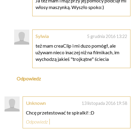
Ja też mam i mąż przy jej pomocy podciął mi
włosy maszynką. Wyszło spoko:)
Sylwia
5 grudnia 2016 13:22
też mam creaClip i mi duzo pomógł, ale
używam nieco inaczej niż na filmikach, im
wychodzą jakieś "trojkątne" ściecia
Odpowiedz
Unknown
13 listopada 2016 19:58
Chcę przetestować te spiralki! :D
Odpowiedz