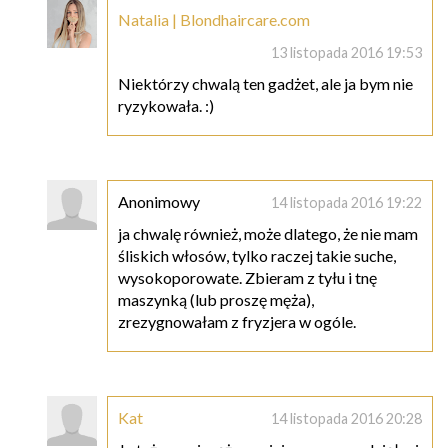
Natalia | Blondhaircare.com
13 listopada 2016 19:53
Niektórzy chwalą ten gadżet, ale ja bym nie
ryzykowała. :)
Anonimowy
14 listopada 2016 19:22
ja chwalę również, może dlatego, że nie mam
śliskich włosów, tylko raczej takie suche,
wysokoporowate. Zbieram z tyłu i tnę
maszynką (lub proszę męża),
zrezygnowałam z fryzjera w ogóle.
Kat
14 listopada 2016 20:28