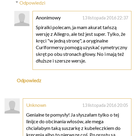
Odpowiedzi
Anonimowy
13 listopada 2016 22:37
Spiralki polecam, ja mam akurat tańszą
wersję z Allegro, ale też jest super. Tylko, że
kręci "w jedną stronę", a oryginalne
Curlformersy pomogą uzyskać symetryczny
skręt po obu stronach głowy. No i mają też
dłuższe i szersze wersje.
Odpowiedz
Unknown
13 listopada 2016 20:05
Genialne te pomysły! Ja słyszałam tylko o tej
linijce do obcinania włosów, ale mega
chciałabym taką suszarkę z kubełeczkiem do
kręcenia albo to pierwsze coś. Po prostu są