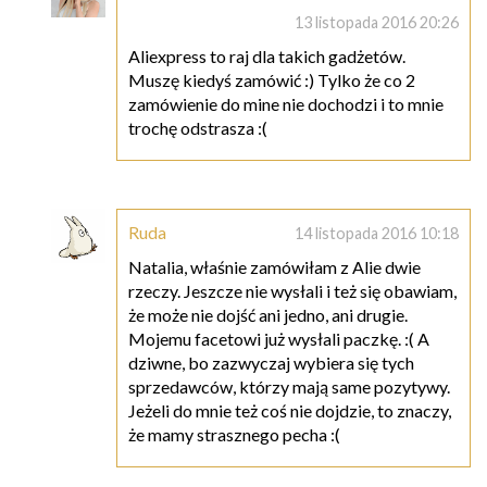
13 listopada 2016 20:26
Aliexpress to raj dla takich gadżetów.
Muszę kiedyś zamówić :) Tylko że co 2
zamówienie do mine nie dochodzi i to mnie
trochę odstrasza :(
Ruda
14 listopada 2016 10:18
Natalia, właśnie zamówiłam z Alie dwie
rzeczy. Jeszcze nie wysłali i też się obawiam,
że może nie dojść ani jedno, ani drugie.
Mojemu facetowi już wysłali paczkę. :( A
dziwne, bo zazwyczaj wybiera się tych
sprzedawców, którzy mają same pozytywy.
Jeżeli do mnie też coś nie dojdzie, to znaczy,
że mamy strasznego pecha :(