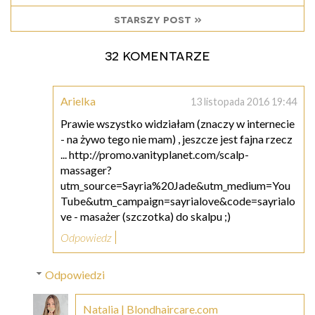
starszy post »
32 komentarze
Arielka
13 listopada 2016 19:44
Prawie wszystko widziałam (znaczy w internecie
- na żywo tego nie mam) , jeszcze jest fajna rzecz
... http://promo.vanityplanet.com/scalp-
massager?
utm_source=Sayria%20Jade&utm_medium=You
Tube&utm_campaign=sayrialove&code=sayrialo
ve - masażer (szczotka) do skalpu ;)
Odpowiedz
Odpowiedzi
Natalia | Blondhaircare.com