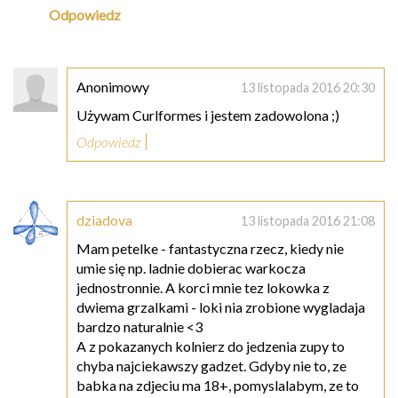
Odpowiedz
Anonimowy
13 listopada 2016 20:30
Używam Curlformes i jestem zadowolona ;)
Odpowiedz
dziadova
13 listopada 2016 21:08
Mam petelke - fantastyczna rzecz, kiedy nie
umie się np. ladnie dobierac warkocza
jednostronnie. A korci mnie tez lokowka z
dwiema grzalkami - loki nia zrobione wygladaja
bardzo naturalnie <3
A z pokazanych kolnierz do jedzenia zupy to
chyba najciekawszy gadzet. Gdyby nie to, ze
babka na zdjeciu ma 18+, pomyslalabym, ze to