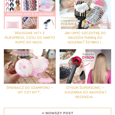
Włosowe hity z
Jak umyć szczotkę do
Aliexpress, czyli co warto
włosów pianką do
kupić do włos...
golenia? Szybko i...
Spieniacz do szamponu -
Dyson Supersonic -
hit czy kit?...
suszarka do włosów |
recenzja...
« nowszy post