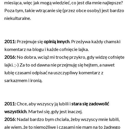
miesiąca, więc jak mogą wiedzieć, co jest dla mnie najlepsze?
Poza tym, takie wtrącanie się (przez obce osoby) jest bardzo
niekulturalne.
2011:
Przejmuje się
opinią innych
. Przeżywa każdy chamski
komentarz na blogu i każde cofnięcie lajka.
2016:
No dobra, wciąż mi trochę przykro, gdy widzę cofnięte
lajki. ;-) Za to od dawna nie przejmuję się hejtem, a nawet
lubię czasami odpisać na uszczypliwy komentarz z
sarkazmem i ironią.
2011:
Chce, aby wszyscy ją lubili i
stara się zadowolić
wszystkich
. Martwi się, gdy jest inaczej.
2016:
Nadal bardzo bym chciała, żeby wszyscy mnie lubili,
ale wiem, że to niemożliwe i czasami nie mam na to żadnego