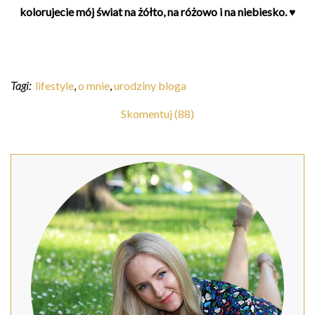
kolorujecie mój świat na żółto, na różowo i na niebiesko. ♥
Tagi:
lifestyle
,
o mnie
,
urodziny bloga
Skomentuj (88)