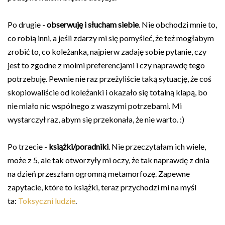
Po drugie -
obserwuję i słucham siebie
. Nie obchodzi mnie to,
co robią inni, a jeśli zdarzy mi się pomyśleć, że też mogłabym
zrobić to, co koleżanka, najpierw zadaję sobie pytanie, czy
jest to zgodne z moimi preferencjami i czy naprawdę tego
potrzebuję. Pewnie nie raz przeżyliście taką sytuację, że coś
skopiowaliście od koleżanki i okazało się totalną klapą, bo
nie miało nic wspólnego z waszymi potrzebami. Mi
wystarczył raz, abym się przekonała, że nie warto. :)
Po trzecie -
książki/poradniki
. Nie przeczytałam ich wiele,
może z 5, ale tak otworzyły mi oczy, że tak naprawdę z dnia
na dzień przeszłam ogromną metamorfozę. Zapewne
zapytacie, które to książki, teraz przychodzi mi na myśl
ta:
Toksyczni ludzie
.