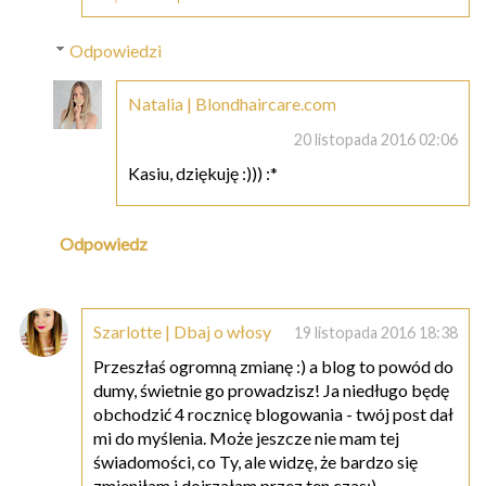
Odpowiedzi
Natalia | Blondhaircare.com
20 listopada 2016 02:06
Kasiu, dziękuję :))) :*
Odpowiedz
Szarlotte | Dbaj o włosy
19 listopada 2016 18:38
Przeszłaś ogromną zmianę :) a blog to powód do
dumy, świetnie go prowadzisz! Ja niedługo będę
obchodzić 4 rocznicę blogowania - twój post dał
mi do myślenia. Może jeszcze nie mam tej
świadomości, co Ty, ale widzę, że bardzo się
zmieniłam i dojrzałam przez ten czas:)