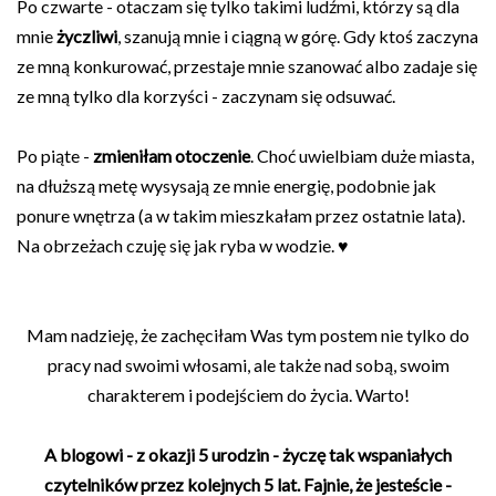
Po czwarte - otaczam się tylko takimi ludźmi, którzy są dla
mnie
życzliwi
, szanują mnie i ciągną w górę. Gdy ktoś zaczyna
ze mną konkurować, przestaje mnie szanować albo zadaje się
ze mną tylko dla korzyści - zaczynam się odsuwać.
Po piąte -
zmieniłam otoczenie
. Choć uwielbiam duże miasta,
na dłuższą metę wysysają ze mnie energię, podobnie jak
ponure wnętrza (a w takim mieszkałam przez ostatnie lata).
Na obrzeżach czuję się jak ryba w wodzie. ♥
Mam nadzieję, że zachęciłam Was tym postem nie tylko do
pracy nad swoimi włosami, ale także nad sobą, swoim
charakterem i podejściem do życia. Warto!
A blogowi - z okazji 5 urodzin - życzę tak wspaniałych
czytelników przez kolejnych 5 lat. Fajnie, że jesteście -