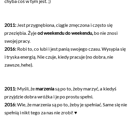
chyba coś w tym jest. ;)
2011:
Jest przygnębiona, ciągle zmęczona i często się
przeziębia. Żyje
od weekendu do weekendu,
bo nie znosi
swojej pracy.
2016:
Robi to, co lubi i jest panią swojego czasu. Wysypia się
i tryska energią. Nie czuje, kiedy pracuje (no dobra, nie
zawsze, hehe).
2011:
Myśli, że
marzenia
są po to, żeby marzyć, a kiedyś
przyjdzie dobra wróżka i je po prostu spełni.
2016:
Wie, że marzenia są po to, żeby je spełniać. Same się nie
spełnią i nikt tego za nas nie zrobi! ♥