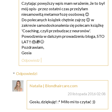
Czytając powyższy wpis mam wrażenie, że to był
mój opis- przez ostatni czas przeżyłam
niesamowitą metamorfozę osobową 😊
Do polecanych książek chętnie zajrzę 😊 w
zakresie samodoskonalenia się polecam książkę
'Coaching, czyli przebudzacz neuronów'.
Powodzenia w dalszym prowadzeniu bloga, STO
LAT!! 🎂🎁😊
Pozdrawiam,
Gosia
Odpowiedz
Odpowiedzi
Natalia | Blondhaircare.com
20 listopada 2016 02:08
Gosiu, dziękuję! :* Miło mi to czytać :))