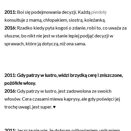
2011:
Boi się podejmowania decyzji. Każdą
pierdołę
konsultuje z mamą, chłopakiem, siostrą, koleżanką.
2016:
Rzadko kiedy pyta kogoś o zdanie, robi to, co uważa za
słuszne, bo nikt nie jest w stanie lepiej podjąć decyzji w
sprawach, które ją dotyczą, niż ona sama.
2011:
Gdy patrzy w lustro, widzi brzydką cerę i
zniszczone,
pożółkłe włosy
.
2016:
Gdy patrzy w lustro, jest zadowolona ze swoich
włosów. Cera czasami miewa kaprysy, ale gdy poświęci jej
trochę uwagi, jest super. ♥
2011:
Jeszcze nie wie, że dobrym odżywianiem, unikaniem