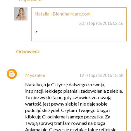
Natalia | Blondhaircare.com
20 listopada 2016 02:16
:*
Odpowiedz
Myszalke
19 listopada 2016 18:58
Natalko, a ja Ci życzę dalszego rozwoju,
inspiracji, lekkiego pisania i zadowolenia z siebie.
To niezwykle fajne, gdy człowiek zna swoją
wartość, jest pewny siebie i nie daje sobie
podciąć skrzydeł. Czytam Twojego bloga i
kibicuję Ci od niemal samego początku. Za
Twoją sprawą trafiłam również na bloga
Aniamaluje. Cieszę się czytając takie refleksje,