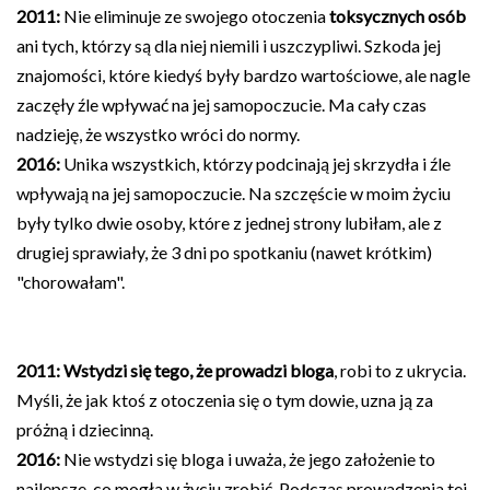
2011:
Nie eliminuje ze swojego otoczenia
toksycznych osób
ani tych, którzy są dla niej niemili i uszczypliwi. Szkoda jej
znajomości, które kiedyś były bardzo wartościowe, ale nagle
zaczęły źle wpływać na jej samopoczucie. Ma cały czas
nadzieję, że wszystko wróci do normy.
2016:
Unika wszystkich, którzy podcinają jej skrzydła i źle
wpływają na jej samopoczucie. Na szczęście w moim życiu
były tylko dwie osoby, które z jednej strony lubiłam, ale z
drugiej sprawiały, że 3 dni po spotkaniu (nawet krótkim)
"chorowałam".
2011:
Wstydzi się tego, że prowadzi bloga
, robi to z ukrycia.
Myśli, że jak ktoś z otoczenia się o tym dowie, uzna ją za
próżną i dziecinną.
2016:
Nie wstydzi się bloga i uważa, że jego założenie to
najlepsze, co mogła w życiu zrobić. Podczas prowadzenia tej