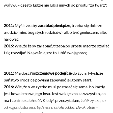
wpływu - często ludzie nie lubią innych po prostu "za twarz".
2011:
Myśli, że aby
zarabiać pieniądze
, trzeba się dobrze
urodzić (mieć bogatych rodziców), albo być geniuszem, albo
harować.
2016:
Wie, że żeby zarabiać, trzeba po prostu mądrze działać
i się rozwijać. Najważniejsze to lubić swoją pracę.
2011:
Ma dość
roszczeniowe podejście
do życia. Myśli, że
państwo i rodzice powinni zapewnić jej godny start.
2016:
Wie, że o wszystko musi postarać się sama, bo każdy
jest kowalem swojego losu. Jest wdzięczna za wszystko, co
ma i ceni niezależność. Kiedyś przeczytałam, że
Wszystko, co
od kogoś dostaniesz, będziesz musiała oddać. Dwukrotnie. -
i