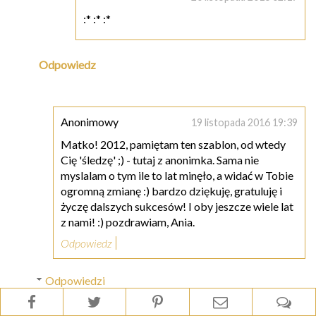
:* :* :*
Odpowiedz
Anonimowy
19 listopada 2016 19:39
Matko! 2012, pamiętam ten szablon, od wtedy
Cię 'śledzę' ;) - tutaj z anonimka. Sama nie
myslalam o tym ile to lat minęło, a widać w Tobie
ogromną zmianę :) bardzo dziękuję, gratuluję i
życzę dalszych sukcesów! I oby jeszcze wiele lat
z nami! :) pozdrawiam, Ania.
Odpowiedz
Odpowiedzi
Natalia | Blondhaircare.com