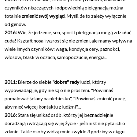
czynników niszczących i odpowiednią pielęgnacją można
totalnie
zmienić swój wygląd
. Myśli, że to zależy wyłącznie
od genów.
2016:
Wie, że jedzenie, sen, sport i pielęgnacja mogą zdziałać
cuda! Kształt nosa i wzrost się nie zmieni, ale mamy wpływ na
wiele innych czynników: waga, kondycja cery, paznokci,
włosów, blask w oczach, samopoczucie, energia...
2011:
Bierze do siebie
"dobre" rady
ludzi, którzy
wypowiadają je, gdy nie są o nie proszeni. "Powinnaś
pomalować ściany na niebiesko", "Powinnaś zmienić pracę,
aby mieć więcej kontaktu z ludźmi"....
2016:
Stara się unikać
osób, którzy jej beznadziejnie
doradzają i wtrącają się w jej życie - jeśli nikt nie pyta ich o
zdanie. Takie osoby widzą mnie zwykle 3 godziny w ciągu