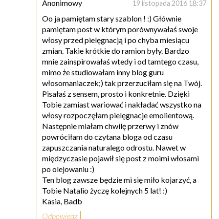
Anonimowy
19 listopada 2016 18:37
Oo ja pamiętam stary szablon ! :) Głównie
pamiętam post w którym porównywałaś swoje
włosy przed pielęgnacją i po chyba miesiącu
zmian. Takie krótkie do ramion były. Bardzo
mnie zainspirowałaś wtedy i od tamtego czasu,
mimo że studiowałam inny blog guru
włosomaniaczek;) tak przerzuciłam się na Twój.
Pisałaś z sensem, prosto i konkretnie. Dzięki
Tobie zamiast wariować i nakładać wszystko na
włosy rozpoczęłam pielęgnacje emolientową.
Następnie miałam chwilę przerwy i znów
powróciłam do czytana bloga od czasu
zapuszczania naturalego odrostu. Nawet w
międzyczasie pojawił się post z moimi włosami
po olejowaniu :)
Ten blog zawsze będzie mi się miło kojarzyć, a
Tobie Natalio życzę kolejnych 5 lat! :)
Kasia, Badb
Odpowiedz