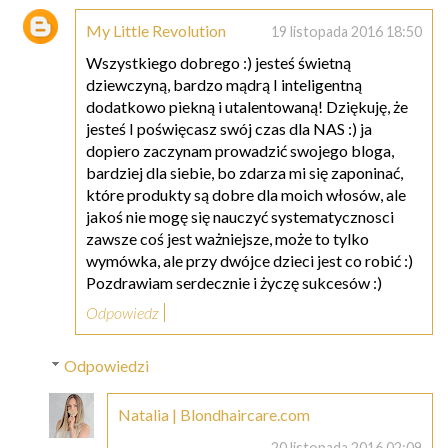
My Little Revolution
19 listopada 2016 18:50
Wszystkiego dobrego :) jesteś świetną
dziewczyną, bardzo mądrą I inteligentną
dodatkowo piekną i utalentowaną! Dziękuję, że
jesteś I poświęcasz swój czas dla NAS :) ja
dopiero zaczynam prowadzić swojego bloga,
bardziej dla siebie, bo zdarza mi się zaponinać,
które produkty są dobre dla moich włosów, ale
jakoś nie mogę się nauczyć systematycznosci
zawsze coś jest ważniejsze, może to tylko
wymówka, ale przy dwójce dzieci jest co robić :)
Pozdrawiam serdecznie i życzę sukcesów :)
Odpowiedz
Odpowiedzi
Natalia | Blondhaircare.com
20 listopada 2016 02:09