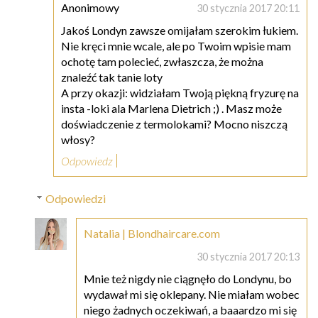
Anonimowy
30 stycznia 2017 20:11
Jakoś Londyn zawsze omijałam szerokim łukiem.
Nie kręci mnie wcale, ale po Twoim wpisie mam
ochotę tam polecieć, zwłaszcza, że można
znaleźć tak tanie loty
A przy okazji: widziałam Twoją piękną fryzurę na
insta -loki ala Marlena Dietrich ;) . Masz może
doświadczenie z termolokami? Mocno niszczą
włosy?
Odpowiedz
Odpowiedzi
Natalia | Blondhaircare.com
30 stycznia 2017 20:13
Mnie też nigdy nie ciągnęło do Londynu, bo
wydawał mi się oklepany. Nie miałam wobec
niego żadnych oczekiwań, a baaardzo mi się