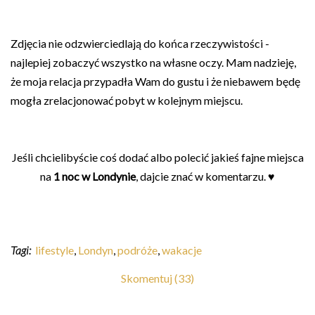
Zdjęcia nie odzwierciedlają do końca rzeczywistości -
najlepiej zobaczyć wszystko na własne oczy. Mam nadzieję,
że moja relacja przypadła Wam do gustu i że niebawem będę
mogła zrelacjonować pobyt w kolejnym miejscu.
Jeśli chcielibyście coś dodać albo polecić jakieś fajne miejsca
na
1 noc w Londynie
, dajcie znać w komentarzu. ♥
Tagi:
lifestyle
,
Londyn
,
podróże
,
wakacje
Skomentuj (33)