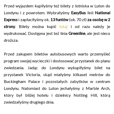
Przed wyjazdem kupiłyśmy też bilety z lotniska w Luton do
Londynu i z powrotem. Wybrałyśmy
EasyBus
linii
National
Express
i zapłaciłyśmy ok.
13 funtów
(ok. 70 zł)
za osobę w 2
strony
. Bilety można kupić
tutaj
i od razu należy je
wydrukować. Dostępna jest też linia
Greenline
, ale jest nieco
droższa.
Przed zakupem biletów autobusowych warto przemyśleć
program swojej wycieczki i dostosować przystanek do planu
zwiedzania. Jadąc do Londynu wykupiłyśmy bilet na
przystanek Victoria, skąd miałyśmy kilkaset metrów do
Buckingham Palace i pozostałych zabytków w centrum
Londynu. Natomiast do Luton jechałyśmy z Marble Arch,
który był bliżej hotelu i dzielnicy Notting Hill, którą
zwiedzałyśmy drugiego dnia.