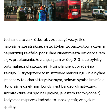
Jedna noc to za krótko, aby zobaczyć wszystkie
najważniejsze atrakcje, ale zdążyłam zobaczyć to, na czym mi
najbardziej zależało, poczułam klimat miasta i utwierdziłam
się w przekonaniu, że z chęcią tam wrócę. 2-3 noce byłyby
optymalne, zwłaszcza, jeśli ktoś planuje wybrać się na
zakupy. :) Brytyjczycy to mistrzowie marketingu - nie byłam
jeszcze w tak charakterystycznym, pełnym symboli mieście
(to właśnie dzięki nim Londyn jest bardzo klimatyczny).
Architektura jest spójna i piękna, ja jestem zachwycona. :)
Jedyne co mi przeszkadzało to unoszące się wszędzie
spaliny.