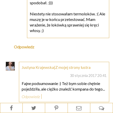
spodobał. :)))
Niestety nie stosowałam termoloków. :( Ale
muszę je w końcu przetestować. Mam
wrażenie, że lokówką sprawniej się kręci
włosy. ;)
Odpowiedz
Justyna Krajewska|Z mojej strony lustra
30 stycznia 2017 20:41
Fajne podsumowanie :) Też bym sobie chętnie
pojeździła, ale ciężko znaleźć kompana do tego...
Odpowiedz
Odpowiedzi