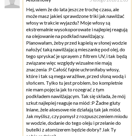
Hej, wiem że do lata jeszcze trochę czasu, ale
może masz jakieś sprawdzone triki jak nawilżać
włosy w trakcie wyjazdu? Moje włosy są
ekstremalnie wysokoporowate i najlepiej reagują
na olejowanie na podkład nawilżający.
Planowałam, żeby przed kąpielą w słonej wodzie
nałożyć taką nawilżającą mieszankę pod olej, do
tego spryskać je sprayem z filtrem UV, i tak będą
związane więc względy wizualne nie mają
znaczenia :P Całość fajnie uchroniłaby włosy,
które i tak są mega wrażliwe, przed słoną wodą i
słońcem. Tylko tu jest problem, bo kompletnie
nie mam pojęcia jak to rozegrać z tym
podkładem nawilżającym. Tak się składa, że mój
szkut najlepiej reaguje na miód :P Żadne gluty
lniane, żele aloesowe nie działają tak jak miód.
Jak myślisz, czy pomysł z rozpuszczeniem miodu
w wodzie, dodanie do tego oleju i przelanie do
butelki z atomizerem będzie dobry? Jak Ty