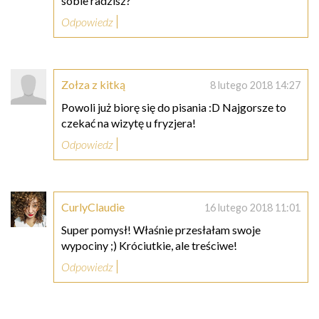
sobie radzisz?
Odpowiedz
Zołza z kitką
8 lutego 2018 14:27
Powoli już biorę się do pisania :D Najgorsze to
czekać na wizytę u fryzjera!
Odpowiedz
CurlyClaudie
16 lutego 2018 11:01
Super pomysł! Właśnie przesłałam swoje
wypociny ;) Króciutkie, ale treściwe!
Odpowiedz