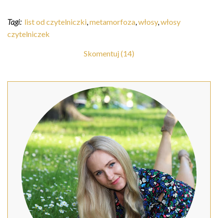
Tagi:
list od czytelniczki
,
metamorfoza
,
włosy
,
włosy
czytelniczek
Skomentuj (14)