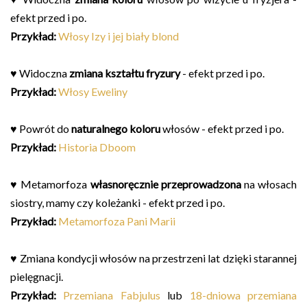
efekt przed i po.
Przykład:
Włosy Izy i jej biały blond
♥ Widoczna
zmiana kształtu fryzury
- efekt przed i po.
Przykład:
Włosy Eweliny
♥ Powrót do
naturalnego koloru
włosów - efekt przed i po.
Przykład:
Historia Dboom
♥ Metamorfoza
własnoręcznie przeprowadzona
na włosach
siostry, mamy czy koleżanki - efekt przed i po.
Przykład:
Metamorfoza Pani Marii
♥ Zmiana kondycji włosów na przestrzeni lat dzięki starannej
pielęgnacji.
Przykład:
Przemiana Fabjulus
lub
18-dniowa przemiana