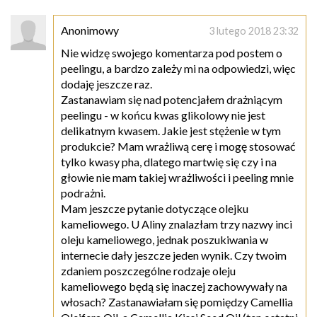
Anonimowy
3 lutego 2018 23:32
Nie widzę swojego komentarza pod postem o
peelingu, a bardzo zależy mi na odpowiedzi, więc
dodaję jeszcze raz.
Zastanawiam się nad potencjałem drażniącym
peelingu - w końcu kwas glikolowy nie jest
delikatnym kwasem. Jakie jest stężenie w tym
produkcie? Mam wrażliwą cerę i mogę stosować
tylko kwasy pha, dlatego martwię się czy i na
głowie nie mam takiej wrażliwości i peeling mnie
podrażni.
Mam jeszcze pytanie dotyczące olejku
kameliowego. U Aliny znalazłam trzy nazwy inci
oleju kameliowego, jednak poszukiwania w
internecie dały jeszcze jeden wynik. Czy twoim
zdaniem poszczególne rodzaje oleju
kameliowego będą się inaczej zachowywały na
włosach? Zastanawiałam się pomiędzy Camellia