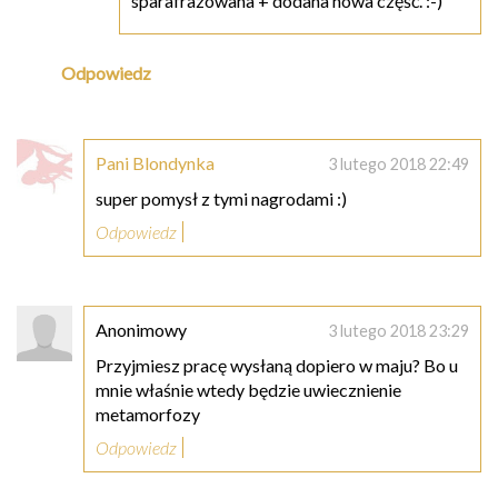
sparafrazowana + dodana nowa część. :-)
Odpowiedz
Pani Blondynka
3 lutego 2018 22:49
super pomysł z tymi nagrodami :)
Odpowiedz
Anonimowy
3 lutego 2018 23:29
Przyjmiesz pracę wysłaną dopiero w maju? Bo u
mnie właśnie wtedy będzie uwiecznienie
metamorfozy
Odpowiedz