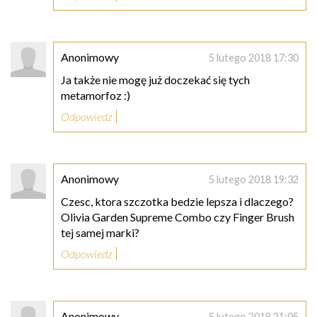
Anonimowy
5 lutego 2018 17:30
Ja także nie mogę już doczekać się tych
metamorfoz :)
Odpowiedz
Anonimowy
5 lutego 2018 19:32
Czesc, ktora szczotka bedzie lepsza i dlaczego?
Olivia Garden Supreme Combo czy Finger Brush
tej samej marki?
Odpowiedz
Anonimowy
5 lutego 2018 21:05