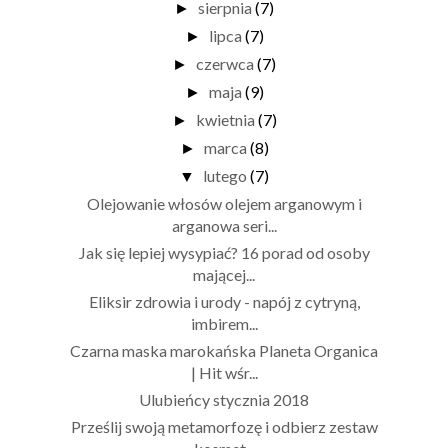
sierpnia
(7)
►
lipca
(7)
►
czerwca
(7)
►
maja
(9)
►
kwietnia
(7)
►
marca
(8)
►
lutego
(7)
▼
Olejowanie włosów olejem arganowym i
arganowa seri...
Jak się lepiej wysypiać? 16 porad od osoby
mającej...
Eliksir zdrowia i urody - napój z cytryną,
imbirem...
Czarna maska marokańska Planeta Organica
| Hit wśr...
Ulubieńcy stycznia 2018
Prześlij swoją metamorfozę i odbierz zestaw