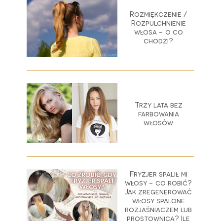
Rozmiękczenie /
Rozpulchnienie
włosa - o co
chodzi?
Trzy lata bez
farbowania
włosów
Fryzjer spalił mi
włosy - co robić?
Jak zregenerować
włosy spalone
rozjaśniaczem lub
prostownicą? Ile