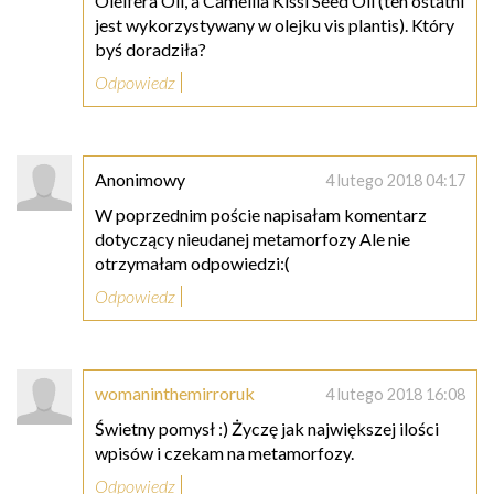
Oleifera Oil, a Camellia Kissi Seed Oil (ten ostatni
jest wykorzystywany w olejku vis plantis). Który
byś doradziła?
Odpowiedz
Anonimowy
4 lutego 2018 04:17
W poprzednim poście napisałam komentarz
dotyczący nieudanej metamorfozy Ale nie
otrzymałam odpowiedzi:(
Odpowiedz
womaninthemirroruk
4 lutego 2018 16:08
Świetny pomysł :) Życzę jak największej ilości
wpisów i czekam na metamorfozy.
Odpowiedz