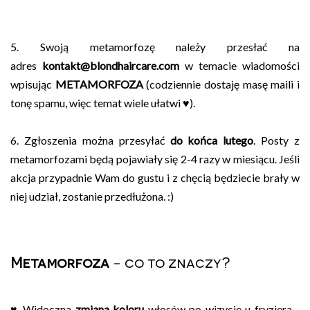
5. Swoją metamorfozę należy przesłać na
adres
kontakt@blondhaircare.com
w temacie wiadomości
wpisując
METAMORFOZA
(codziennie dostaję masę maili i
tonę spamu, więc temat wiele ułatwi ♥).
6. Zgłoszenia można przesyłać
do końca lutego
. Posty z
metamorfozami będą pojawiały się 2-4 razy w miesiącu. Jeśli
akcja przypadnie Wam do gustu i z chęcią będziecie brały w
niej udział, zostanie przedłużona. :)
Metamorfoza
- co to znaczy?
♥ Widoczna
zmiana koloru
włosów po wizycie u fryzjera -