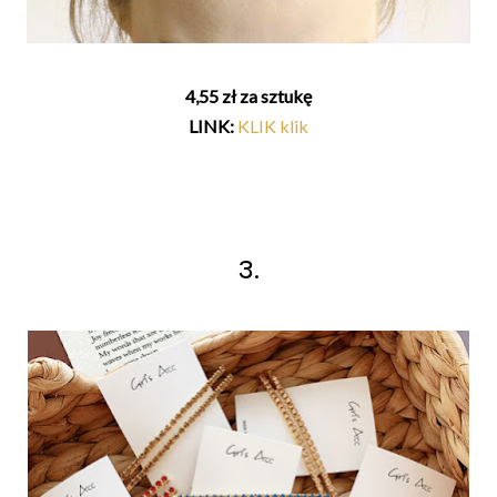
4,55 zł za sztukę
LINK:
KLIK klik
3.