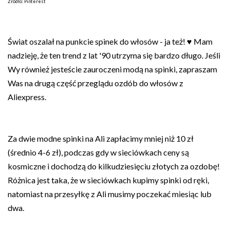
Źródło: Pinterest
Świat oszalał na punkcie spinek do włosów - ja też! ♥ Mam
nadzieję, że ten trend z lat '90 utrzyma się bardzo długo. Jeśli
Wy również jesteście zauroczeni modą na spinki, zapraszam
Was na drugą część przeglądu ozdób do włosów z
Aliexpress.
Za dwie modne spinki na Ali zapłacimy mniej niż 10 zł
(średnio 4-6 zł), podczas gdy w sieciówkach ceny są
kosmiczne i dochodzą do kilkudziesięciu złotych za ozdobę!
Różnica jest taka, że w sieciówkach kupimy spinki od ręki,
natomiast na przesyłkę z Ali musimy poczekać miesiąc lub
dwa.