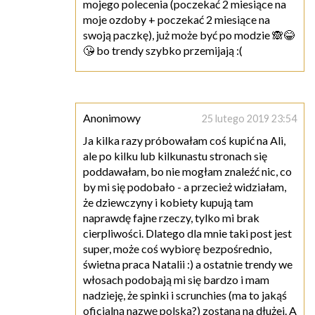
mojego polecenia (poczekać 2 miesiące na
moje ozdoby + poczekać 2 miesiące na
swoją paczkę), już może być po modzie 🙈😂
😘 bo trendy szybko przemijają :(
Anonimowy
25 lutego 2019 23:54
Ja kilka razy próbowałam coś kupić na Ali,
ale po kilku lub kilkunastu stronach się
poddawałam, bo nie mogłam znaleźć nic, co
by mi się podobało - a przecież widziałam,
że dziewczyny i kobiety kupują tam
naprawdę fajne rzeczy, tylko mi brak
cierpliwości. Dlatego dla mnie taki post jest
super, może coś wybiorę bezpośrednio,
świetna praca Natalii :) a ostatnie trendy we
włosach podobają mi się bardzo i mam
nadzieję, że spinki i scrunchies (ma to jakąś
oficjalną nazwę polską?) zostaną na dłużej. A