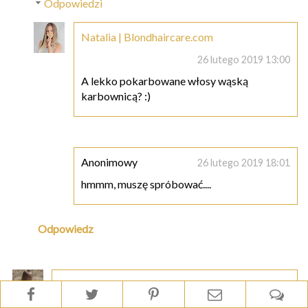
Odpowiedzi
Natalia | Blondhaircare.com
26 lutego 2019 13:00
A lekko pokarbowane włosy wąską
karbownicą? :)
Anonimowy
26 lutego 2019 18:01
hmmm, muszę spróbować....
Odpowiedz
Kurczak
26 lutego 2019 12:23
Dzięki za dodanie cen w złotówkach!