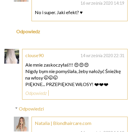
16 września 2020 14:19
No i super. Jaki efekt? ♥
Odpowiedz
clouse90
14 września 2020 22:31
Ale mnie zaskoczyłaś!!! 😍😍😍
Nigdy bym nie pomyślała, żeby nałożyć Śnieżkę
na włosy 🤭🤭🤭
PIĘKNE... PRZEPIĘKNE WŁOSY! ❤️❤️❤️
Odpowiedz
Odpowiedzi
Natalia | Blondhaircare.com