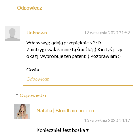
Odpowiedz
Unknown
12 września 2020 21:52
Włosy wyglądają przepięknie <3 :D
Zaintrygowałaś mnie tą śnieżką ;) Kiedyś przy
okazji wypróbuje ten patent :) Pozdrawiam :)
Gosia
Odpowiedz
Odpowiedzi
Natalia | Blondhaircare.com
16 września 2020 14:17
Koniecznie! Jest boska ♥