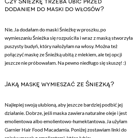
Czy Śnieżkę trzeba ubić przed
dodaniem do maski do włosów?
Nie. Ja dodałam do maski Śnieżkę w proszku, po
wymieszaniu Śnieżka się rozpuściła i wraz z maską stworzyła
puszysty budyń, który nałożyłam na włosy. Można też
połączyć maskę ze Śnieżką ubitą z mlekiem, ale tej opcji
jeszcze nie próbowałam. Na pewno niedługo się skuszę! :)
Jaką maskę wymieszać ze Śnieżką?
Najlepiej swoją ulubioną, aby jeszcze bardziej podbić jej
działanie. Dobrze, jeśli maska zawiera naturalne oleje i jest
emolientowa albo emolientowo-humektantowa. Ja użyłam
Garnier Hair Food Macadamia. Poniżej zostawiam linki do
spisów masek z emolientami, które lubię: