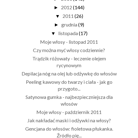
2012
(144)
►
2011
(26)
▼
grudnia
(9)
►
listopada
(17)
▼
Moje włosy - listopad 2011
Czy można myć włosy codziennie?
Trądzik różowaty - leczenie olejem
rycynowym
Depilacja nóg na olej lub odżywkę do włosów
Peeling kawowy do twarzy i ciała - jak go
przygoto...
Satynowa gumka - najbezpieczniejsza dla
włosów
Moje włosy - październik 2011
Jak nakładać maski i odżywki na włosy?
Gencjana do włosów: fioletowa płukanka.
Źródło pię...