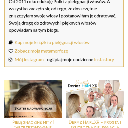
Od 2011 roku edukuję Polki z pielęgnacji włosów. A
wszystko zaczęło się od tego, że doszczętnie
zniszczyłam swoje włosy i postanowiłam je odratować.
Swoją drogę do zdrowych i pięknych włosów
opowiadam na tym blogu.
Kup moje książki o pielęgnacji włosów
Zobacz moją metamorfozę
Mój Instagram
- oglądaj moje codzienne
Instastory
Pielęgnacyjne mity |
Dermz HairLXR - prosta i
"Przetrzymywanie
skuteczna pielęgnacja