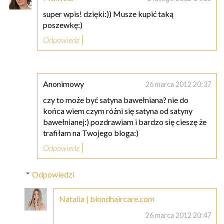
super wpis! dzięki:)) Musze kupić taką
poszewkę:)
Odpowiedz
Anonimowy
26 marca 2012 20:37
czy to może być satyna bawełniana? nie do
końca wiem czym różni się satyna od satyny
bawełnianej:) pozdrawiam i bardzo się cieszę że
trafiłam na Twojego bloga:)
Odpowiedz
Odpowiedzi
Natalia | blondhaircare.com
26 marca 2012 20:47