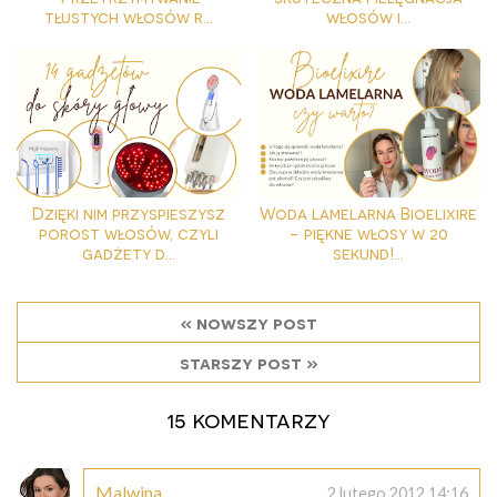
tłustych włosów r...
włosów i...
Dzięki nim przyspieszysz
Woda lamelarna Bioelixire
porost włosów, czyli
- piękne włosy w 20
gadżety d...
sekund!...
« nowszy post
starszy post »
15 komentarzy
Malwina
2 lutego 2012 14:16