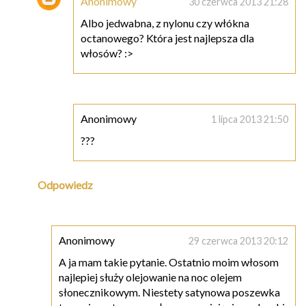
Anonimowy
30 czerwca 2013 21:28
Albo jedwabna, z nylonu czy włókna
octanowego? Która jest najlepsza dla
włosów? :>
Anonimowy
1 lipca 2013 21:50
???
Odpowiedz
Anonimowy
29 czerwca 2013 20:12
A ja mam takie pytanie. Ostatnio moim włosom
najlepiej służy olejowanie na noc olejem
słonecznikowym. Niestety satynowa poszewka