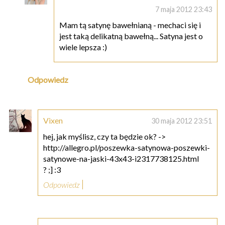
7 maja 2012 23:43
Mam tą satynę bawełnianą - mechaci się i
jest taką delikatną bawełną... Satyna jest o
wiele lepsza :)
Odpowiedz
Vixen
30 maja 2012 23:51
hej, jak myślisz, czy ta będzie ok? ->
http://allegro.pl/poszewka-satynowa-poszewki-
satynowe-na-jaski-43x43-i2317738125.html
? ;] :3
Odpowiedz