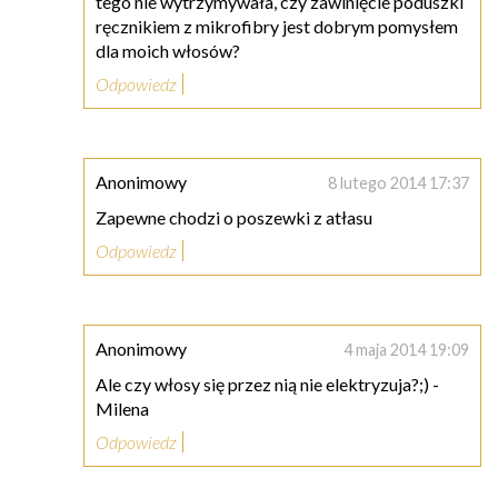
tego nie wytrzymywała, czy zawinięcie poduszki
ręcznikiem z mikrofibry jest dobrym pomysłem
dla moich włosów?
Odpowiedz
Anonimowy
8 lutego 2014 17:37
Zapewne chodzi o poszewki z atłasu
Odpowiedz
Anonimowy
4 maja 2014 19:09
Ale czy włosy się przez nią nie elektryzuja?;) -
Milena
Odpowiedz