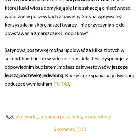
której łuski włosa domykają się i nie zahaczją o nierówności
widoczne w poszewkach z bawełny. Satyna wpływa też
korzystnie na skórę naszej twarzy - nie przyczynia się do
powstawania zmarszczek i "odcisków".
Satynową poszewkę można upolować za kilka złotych w
second-handzie lub w sklepie z pościelą. Jeśli dysponujesz
odpowiednim budżetem, możesz zainwestować w
jeszcze
lepszą poszewkę jedwabną
. Korzyści ze spania na jedwabnej
poduszce wymieniłam
TUTAJ
.
Tagi:
akcesoria
,
satynowa poszewka
,
uroda
,
włosy
Skomentuj (15)