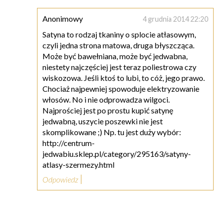
Anonimowy
4 grudnia 2014 22:20
Satyna to rodzaj tkaniny o splocie atłasowym,
czyli jedna strona matowa, druga błyszcząca.
Może być bawełniana, może być jedwabna,
niestety najczęściej jest teraz poliestrowa czy
wiskozowa. Jeśli ktoś to lubi, to cóż, jego prawo.
Chociaż najpewniej spowoduje elektryzowanie
włosów. No i nie odprowadza wilgoci.
Najprościej jest po prostu kupić satynę
jedwabną, uszycie poszewki nie jest
skomplikowane ;) Np. tu jest duży wybór:
http://centrum-
jedwabiu.sklep.pl/category/295163/satyny-
atlasy-szermezy.html
Odpowiedz