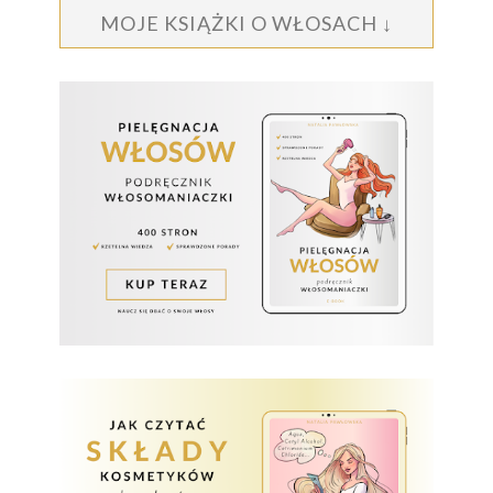
MOJE KSIĄŻKI O WŁOSACH ↓