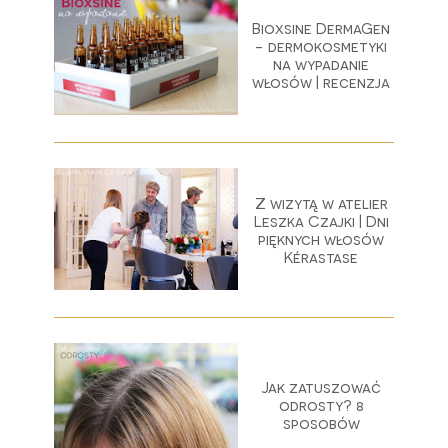
Bioxsine DermaGen
- dermokosmetyki
na wypadanie
włosów | recenzja
Z wizytą w atelier
Leszka Czajki | Dni
pięknych włosów
Kérastase
Jak zatuszować
odrosty? 8
sposobów