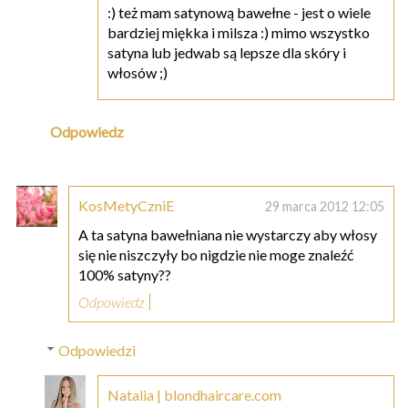
:) też mam satynową bawełne - jest o wiele
bardziej miękka i milsza :) mimo wszystko
satyna lub jedwab są lepsze dla skóry i
włosów ;)
Odpowiedz
KosMetyCzniE
29 marca 2012 12:05
A ta satyna bawełniana nie wystarczy aby włosy
się nie niszczyły bo nigdzie nie moge znaleźć
100% satyny??
Odpowiedz
Odpowiedzi
Natalia | blondhaircare.com