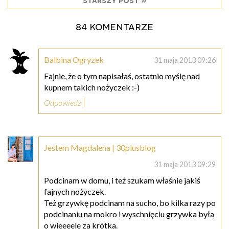
84 komentarze
Balbina Ogryzek
31 maja 2013 09:26
Fajnie, że o tym napisałaś, ostatnio myślę nad
kupnem takich nożyczek :-)
Odpowiedz
Jestem Magdalena | 30plusblog
31 maja 2013 09:29
Podcinam w domu, i też szukam właśnie jakiś
fajnych nożyczek.
Też grzywkę podcinam na sucho, bo kilka razy po
podcinaniu na mokro i wyschnięciu grzywka była
o wieeeele za krótka.