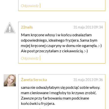
Odpowiedz
22nails
31 maja 2013 09:34
Mam kręcone włosy i w końcu odnalazłam
odpowiedniego, idealnego fryzjera. Sama bym
mojej kręconej czupryny w domu nie ogarnęła. :-)
Ale post przeczytałam z ciekawością. :-)
Odpowiedz
Żaneta Serocka
31 maja 2013 09:36
sama nie odważyłabym się podciąć sobie włosy.
mam cieniowane i mogłoby to krzywo zrobić.
Zawsze przy farbowaniu mam podcinane
końcówki u fryzjera.