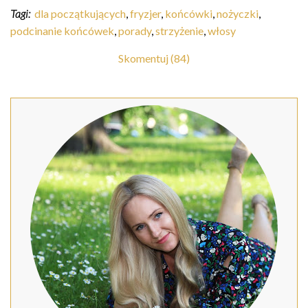
Tagi:
dla początkujących
,
fryzjer
,
końcówki
,
nożyczki
,
podcinanie końcówek
,
porady
,
strzyżenie
,
włosy
Skomentuj (84)