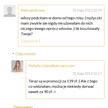
Aleksandrowa
31 maja 2013 10:59
włosy podcinam w domu od tego roku :) nożyczki
mam zwykłe ale nigdy nie używałam do nich
niczego innego oprócz włosów ;) ile kosztowały
Twoje?
Odpowiedz
Odpowiedzi
Natalia | blondhaircare.com
31 maja 2013 16:57
Teraz są w promocji za 139 zł :) Ale z tego
co widziałam, można je niekiedy dorwać
nawet za 90 zł :>
Odpowiedz