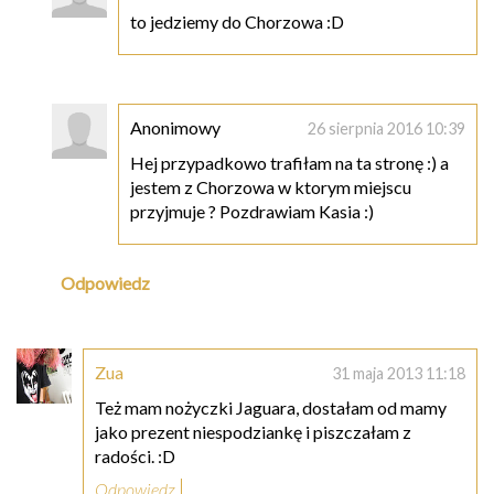
to jedziemy do Chorzowa :D
Anonimowy
26 sierpnia 2016 10:39
Hej przypadkowo trafiłam na ta stronę :) a
jestem z Chorzowa w ktorym miejscu
przyjmuje ? Pozdrawiam Kasia :)
Odpowiedz
Zua
31 maja 2013 11:18
Też mam nożyczki Jaguara, dostałam od mamy
jako prezent niespodziankę i piszczałam z
radości. :D
Odpowiedz