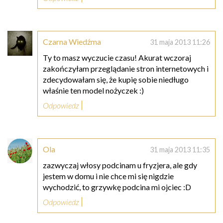
Czarna Wiedźma
31 maja 2013 11:26
Ty to masz wyczucie czasu! Akurat wczoraj
zakończyłam przeglądanie stron internetowych i
zdecydowałam się, że kupię sobie niedługo
właśnie ten model nożyczek :)
Odpowiedz
Ola
31 maja 2013 11:35
zazwyczaj włosy podcinam u fryzjera, ale gdy
jestem w domu i nie chce mi się nigdzie
wychodzić, to grzywkę podcina mi ojciec :D
Odpowiedz