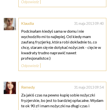
Odpowiedz
Klaudia
31 maja 2013 09:40
Podcinałam kiedyś sama w domu i nie
wychodziło mi to najlepiej. Od kiedy mam
zaufaną fryzjerkę, która robi dokładnie to, co
chcę, staram się nie dotykać nożyczek - cięcie w
kwadraty trudno naprawić nawet
profesjonalistce:)
Odpowiedz
Remedy
31 maja 2013 09:54
Za jakiś czas na pewno kupię sobie nożyczki
fryzjerskie, bo jest to bardziej opłacalne. Wydam
te ok 90 zł i mam nożyczki na długi czas i