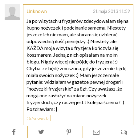
Unknown
31 maja 2013 11:59
Ja po wizytach u fryzjerów zdecydowałam się na
kupno nożyczek i podcinanie samemu. Niestety
jeszcze ich nie mam, ale staram się uzbierać
odpowiednią ilość pieniędzy :) Niestety, ale
KAŻDA moja wizyta u fryzjera kończyła się
koszmarem. Jedną z nich opisałam na moim
blogu. Nigdy więcej nie pójdę do fryzjera! :)
Chyba, ze będę zmuszona, gdy jeszcze nie będę
miała swoich nożyczek :) Mam jeszcze małe
pytanie: widziałam w gazetce pewnej drogerii
"nożyczki fryzjerskie" za 8zł. Czy uważasz, że
mogą one zasłużyć na miano nożyczek
fryzjerskich, czy raczej jest t kolejna ściema? :)
Pozdrawiam :]
Odpowiedz
Odpowiedzi