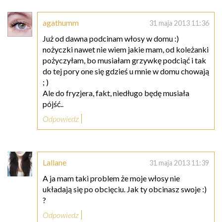
agathumm
31 maja 2013 11:36
Już od dawna podcinam włosy w domu :)
nożyczki nawet nie wiem jakie mam, od koleżanki
pożyczyłam, bo musiałam grzywkę podciąć i tak
do tej pory one się gdzieś u mnie w domu chowają
; )
Ale do fryzjera, fakt, niedługo będę musiała
pójść..
Odpowiedz
Lallane
31 maja 2013 11:39
A ja mam taki problem że moje włosy nie
układają się po obcięciu. Jak ty obcinasz swoje :)
?
Odpowiedz