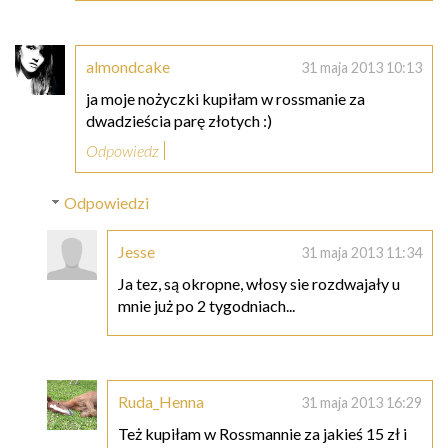
almondcake
31 maja 2013 10:13
ja moje nożyczki kupiłam w rossmanie za
dwadzieścia parę złotych :)
Odpowiedz
Odpowiedzi
Jesse
31 maja 2013 11:34
Ja tez, są okropne, włosy sie rozdwajały u
mnie już po 2 tygodniach...
Ruda_Henna
31 maja 2013 16:29
Też kupiłam w Rossmannie za jakieś 15 zł i