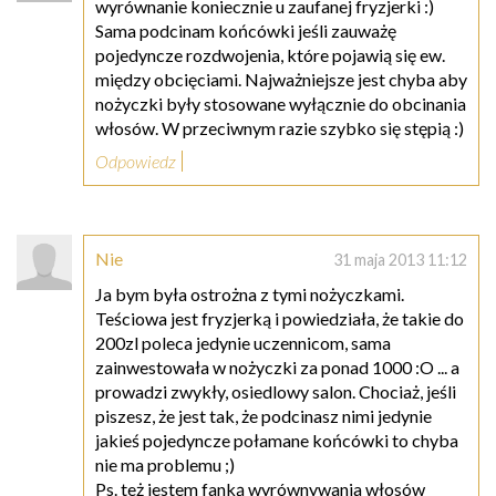
wyrównanie koniecznie u zaufanej fryzjerki :)
Sama podcinam końcówki jeśli zauważę
pojedyncze rozdwojenia, które pojawią się ew.
między obcięciami. Najważniejsze jest chyba aby
nożyczki były stosowane wyłącznie do obcinania
włosów. W przeciwnym razie szybko się stępią :)
Odpowiedz
Nie
31 maja 2013 11:12
Ja bym była ostrożna z tymi nożyczkami.
Teściowa jest fryzjerką i powiedziała, że takie do
200zl poleca jedynie uczennicom, sama
zainwestowała w nożyczki za ponad 1000 :O ... a
prowadzi zwykły, osiedlowy salon. Chociaż, jeśli
piszesz, że jest tak, że podcinasz nimi jedynie
jakieś pojedyncze połamane końcówki to chyba
nie ma problemu ;)
Ps. też jestem fanką wyrównywania włosów