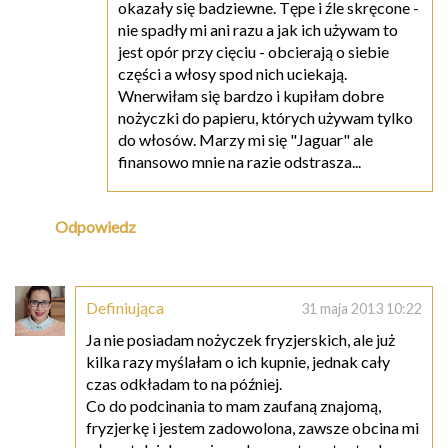
okazały się badziewne. Tępe i źle skręcone -
nie spadły mi ani razu a jak ich używam to
jest opór przy cięciu - obcierają o siebie
części a włosy spod nich uciekają.
Wnerwiłam się bardzo i kupiłam dobre
nożyczki do papieru, których używam tylko
do włosów. Marzy mi się "Jaguar" ale
finansowo mnie na razie odstrasza...
Odpowiedz
Definiująca
31 maja 2013 10:22
Ja nie posiadam nożyczek fryzjerskich, ale już
kilka razy myślałam o ich kupnie, jednak cały
czas odkładam to na później.
Co do podcinania to mam zaufaną znajomą,
fryzjerkę i jestem zadowolona, zawsze obcina mi