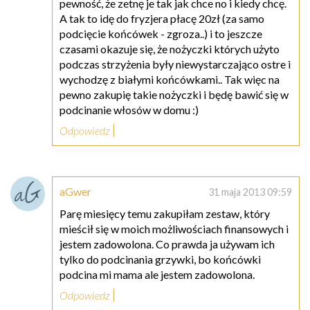
pewność, że zetnę je tak jak chce no i kiedy chcę.
A tak to idę do fryzjera płacę 20zł (za samo
podcięcie końcówek - zgroza..) i to jeszcze
czasami okazuje się, że nożyczki których użyto
podczas strzyżenia były niewystarczająco ostre i
wychodzę z białymi końcówkami.. Tak więc na
pewno zakupię takie nożyczki i będę bawić się w
podcinanie włosów w domu :)
Odpowiedz
aGwer
31 maja 2013 09:59
Parę miesięcy temu zakupiłam zestaw, który
mieścił się w moich możliwościach finansowych i
jestem zadowolona. Co prawda ja używam ich
tylko do podcinania grzywki, bo końcówki
podcina mi mama ale jestem zadowolona.
Odpowiedz