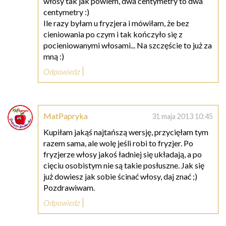
włosy tak jak powiem, dwa centymetry to dwa
centymetry :)
Ile razy byłam u fryzjera i mówiłam, że bez
cieniowania po czym i tak kończyło się z
pocieniowanymi włosami... Na szczęście to już za
mną :)
Odpowiedz
MatPapryka
31 maja 2013 10:45
Kupiłam jakąś najtańszą wersję, przycięłam tym
razem sama, ale wolę jeśli robi to fryzjer. Po
fryzjerze włosy jakoś ładniej się układają, a po
cięciu osobistym nie są takie posłuszne. Jak się
już dowiesz jak sobie ścinać włosy, daj znać ;)
Pozdrawiwam.
Odpowiedz