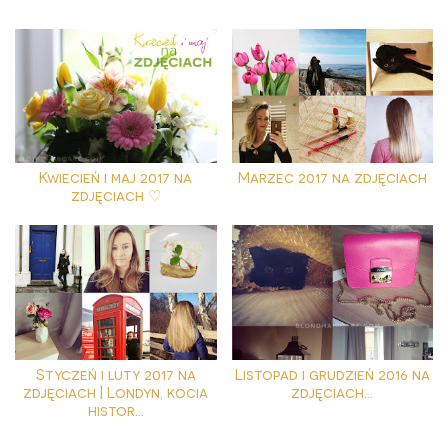
Kwiecień i maj 2017 na
Marzec 2017 na zdjęciach
zdjęciach ♡
Styczeń i luty 2017 na
Listopad i grudzień 2016 na
zdjęciach | Londyn, kocia
zdjęciach...
histor...