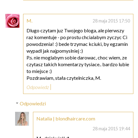
M.
28 maja 2015 17:50
Dlugo czytam juz Twojego bloga, ale pierwszy
raz komentuje - po prostu chcialabym zyczyc Ci
powodzenia! :) bede trzymac kciuki, by egzamin
wypadl jak najpomyslniej :)
P.s. nie moglabym sobie darowac, choc wiem, ze
czytasz takich komentarzy tysiace.. bardzo lubie
to miejsce :)
Pozdrawiam, stała czytelniczka, M.
Odpowiedz
Odpowiedzi
Natalia | blondhaircare.com
28 maja 2015 19:44