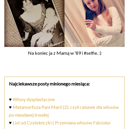
Na koniec ja z Mamą w '89 i #selfie. :)
Najciekawsze posty minionego miesiąca:
♥
Włosy dysplastyczne
♥
Metamorfoza Pani Marii (2), czyli ratunek dla włosów
po nieudanej trwałej
♥
List od Czytelniczki | Przemiana włosów FabJulus