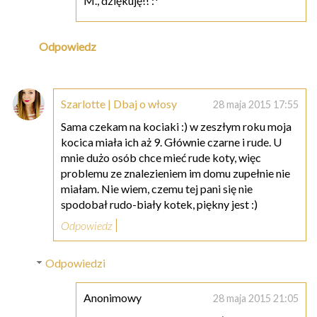
M., dziękuję!! :*
Odpowiedz
Szarlotte | Dbaj o włosy
28 maja 2015 17:55
Sama czekam na kociaki :) w zeszłym roku moja
kocica miała ich aż 9. Głównie czarne i rude. U
mnie dużo osób chce mieć rude koty, więc
problemu ze znalezieniem im domu zupełnie nie
miałam. Nie wiem, czemu tej pani się nie
spodobał rudo-biały kotek, piękny jest :)
Odpowiedz
Odpowiedzi
Anonimowy
28 maja 2015 21:05