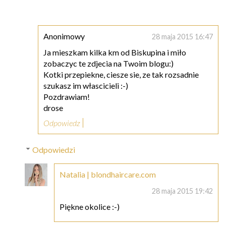
Anonimowy
28 maja 2015 16:47
Ja mieszkam kilka km od Biskupina i miło
zobaczyc te zdjecia na Twoim blogu:)
Kotki przepiekne, ciesze sie, ze tak rozsadnie
szukasz im włascicieli :-)
Pozdrawiam!
drose
Odpowiedz
Odpowiedzi
Natalia | blondhaircare.com
28 maja 2015 19:42
Piękne okolice :-)