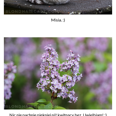
Misia. :)
Nic nie pachnie piękniej niż kwitnący bez. Uwielbiam! :)