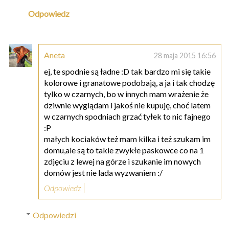
Odpowiedz
Aneta
28 maja 2015 16:56
ej, te spodnie są ładne :D tak bardzo mi się takie
kolorowe i granatowe podobają, a ja i tak chodzę
tylko w czarnych, bo w innych mam wrażenie że
dziwnie wyglądam i jakoś nie kupuję, choć latem
w czarnych spodniach grzać tyłek to nic fajnego
:P
małych kociaków też mam kilka i też szukam im
domu,ale są to takie zwykłe paskowce co na 1
zdjęciu z lewej na górze i szukanie im nowych
domów jest nie lada wyzwaniem :/
Odpowiedz
Odpowiedzi