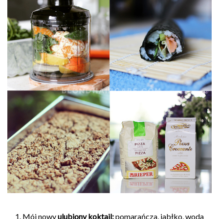
1. Mój nowy
ulubiony koktajl:
pomarańcza, jabłko, woda