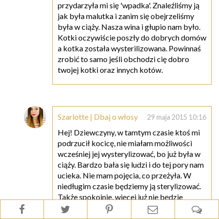
przydarzyła mi się 'wpadka'. Znaleźliśmy ją
jak była malutka i zanim się obejrzeliśmy
była w ciąży. Nasza wina i głupio nam było.
Kotki oczywiście poszły do dobrych domów
a kotka została wysterilizowana. Powinnaś
zrobić to samo jeśli obchodzi cię dobro
twojej kotki oraz innych kotów.
Szarlotte | Dbaj o włosy
29 maja 2015 10:16
Hej! Dziewczyny, w tamtym czasie ktoś mi
podrzucił kocicę, nie miałam możliwości
wcześniej jej wysterylizować, bo już była w
ciąży. Bardzo bała się ludzi i do tej pory nam
ucieka. Nie mam pojęcia, co przeżyła. W
niedługim czasie będziemy ją sterylizować.
Także spokojnie, więcej już nie będzie
rodzić. W tym roku niestety to było nasze
niedopatrzenie i mogliśmy ją poddać