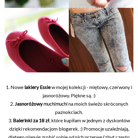
1. Nowe
lakiery Essie
w mojej kolekcji - miętowy, czerwony i
jasnoróżowy. Piękne są. :)
2.
Jasnoróżowy
muchimuchi
na moich świeżo skróconych
paznokciach.
3.
Balerinki za 18 zł
, które kupiłam w jednym z dyskontów
dzięki rekomendacjom blogerek. :) Promocje uzależniają,
dlatego planuję zrobić sobie od nich przerwę (zbyt często