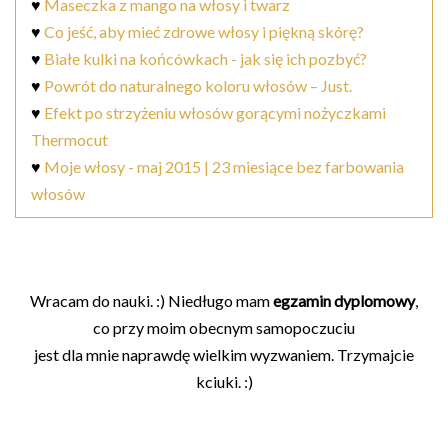
♥
Maseczka z mango na włosy i twarz
♥
Co jeść, aby mieć zdrowe włosy i piękną skórę?
♥
Białe kulki na końcówkach - jak się ich pozbyć?
♥
Powrót do naturalnego koloru włosów – Just.
♥
Efekt po strzyżeniu włosów gorącymi nożyczkami
Thermocut
♥
Moje włosy - maj 2015 | 23 miesiące bez farbowania
włosów
Wracam do nauki. :) Niedługo mam
egzamin dyplomowy
,
co przy moim obecnym samopoczuciu
jest dla mnie naprawdę wielkim wyzwaniem. Trzymajcie
kciuki. :)