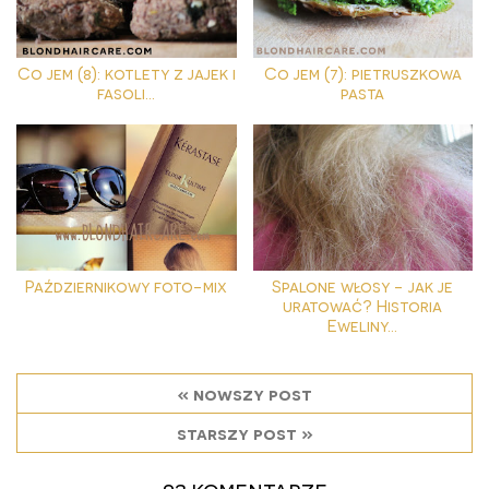
Co jem (8): kotlety z jajek i
Co jem (7): pietruszkowa
fasoli...
pasta
Październikowy foto-mix
Spalone włosy - jak je
uratować? Historia
Eweliny...
« nowszy post
starszy post »
93 komentarze