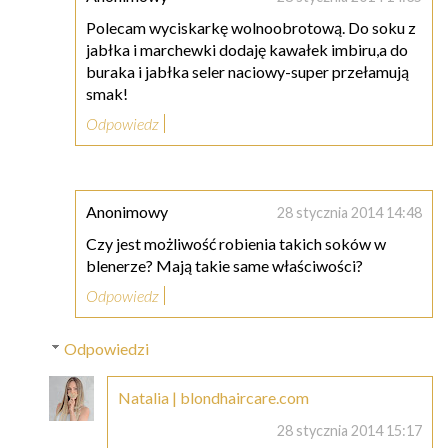
Polecam wyciskarkę wolnoobrotową. Do soku z
jabłka i marchewki dodaję kawałek imbiru,a do
buraka i jabłka seler naciowy-super przełamują
smak!
Odpowiedz
Anonimowy
28 stycznia 2014 14:48
Czy jest możliwość robienia takich soków w
blenerze? Mają takie same właściwości?
Odpowiedz
Odpowiedzi
Natalia | blondhaircare.com
28 stycznia 2014 15:17