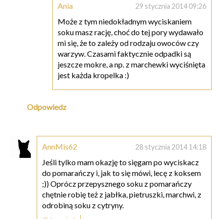
Ania
29 stycznia 2014 09:26
Może z tym niedokładnym wyciskaniem
soku masz rację, choć do tej pory wydawało
mi się, że to zależy od rodzaju owoców czy
warzyw. Czasami faktycznie odpadki są
jeszcze mokre, a np. z marchewki wyciśnięta
jest każda kropelka :)
Odpowiedz
AnnMis62
28 stycznia 2014 14:18
Jeśli tylko mam okazję to sięgam po wyciskacz
do pomarańczy i, jak to się mówi, lecę z koksem
;)) Oprócz przepysznego soku z pomarańczy
chętnie robię też z jabłka, pietruszki, marchwi, z
odrobiną soku z cytryny.