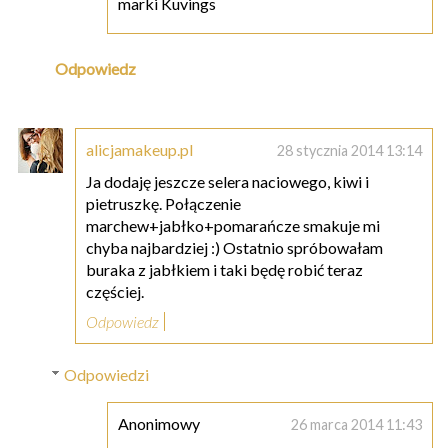
marki Kuvings
Odpowiedz
alicjamakeup.pl
28 stycznia 2014 13:14
Ja dodaję jeszcze selera naciowego, kiwi i
pietruszkę. Połączenie
marchew+jabłko+pomarańcze smakuje mi
chyba najbardziej :) Ostatnio spróbowałam
buraka z jabłkiem i taki będę robić teraz
częściej.
Odpowiedz
Odpowiedzi
Anonimowy
26 marca 2014 11:43