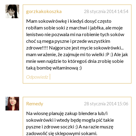
gorzkakokoszka
28 stycznia 2014 14:54
Mam sokowirówkę i kiedyś dosyć często
robiłam sobie soki z marchwi i jabłka, ale moje
lenistwo nie pozwala mi na robienie tych soków
choć są mega pyszne i przede wszystkim
zdrowe!!!! Najgorsze jest mycie sokowirówki...
mam wrażenie, że zajmuje mi to wielki :P :) Ale jak
mnie wen najdzie to któregoś dnia zrobię sobie
taką bombę witaminową :)
Odpowiedz
Remedy
28 stycznia 2014 15:06
Na wiosnę planuję zakup blendera lub/i
sokowirówki i wtedy będę mogła pić takie
pyszne i zdrowe soczki :) A na razie muszę
zadowolić się sklepowymi sokami.