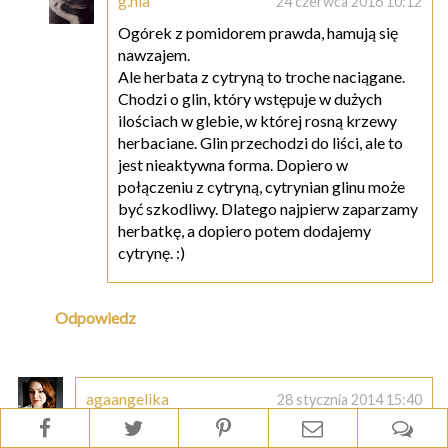
g.nia
24 czerwca 2016 10:12
Ogórek z pomidorem prawda, hamują się
nawzajem.
Ale herbata z cytryną to troche naciągane.
Chodzi o glin, który wstępuje w dużych
ilościach w glebie, w której rosną krzewy
herbaciane. Glin przechodzi do liści, ale to
jest nieaktywna forma. Dopiero w
połączeniu z cytryną, cytrynian glinu może
być szkodliwy. Dlatego najpierw zaparzamy
herbatkę, a dopiero potem dodajemy
cytrynę. :)
Odpowiedz
agaangelika
28 stycznia 2014 15:40
Nie piję, bo nie mam sokowirówki, ale gdybym