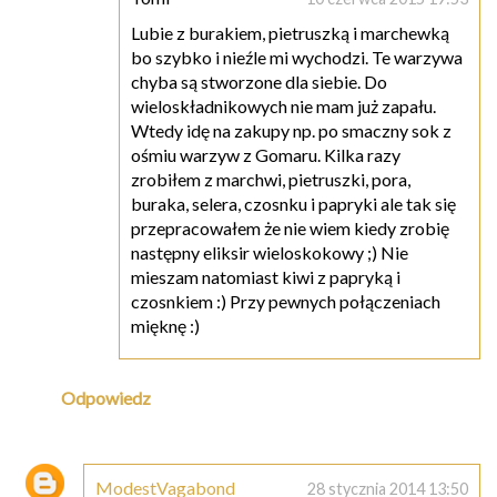
Lubie z burakiem, pietruszką i marchewką
bo szybko i nieźle mi wychodzi. Te warzywa
chyba są stworzone dla siebie. Do
wieloskładnikowych nie mam już zapału.
Wtedy idę na zakupy np. po smaczny sok z
ośmiu warzyw z Gomaru. Kilka razy
zrobiłem z marchwi, pietruszki, pora,
buraka, selera, czosnku i papryki ale tak się
przepracowałem że nie wiem kiedy zrobię
następny eliksir wieloskokowy ;) Nie
mieszam natomiast kiwi z papryką i
czosnkiem :) Przy pewnych połączeniach
mięknę :)
Odpowiedz
ModestVagabond
28 stycznia 2014 13:50