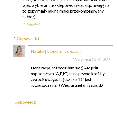
więc wybieram te sklepowe, zwracając uwagę na
to, żeby miały jak najmniej przekombinowany
skład ;)
Odpowiedz
Odpowiedzi
Natalia | blondhaircare.com
28 stycznia 2014 13:32
Hehe racja, rozpędziłam się ;) Ale jeśli
napisałabym "A,E,K", to na pewno ktoś by
zwrócił uwagę, że jeszcze "D" jest
rozpuszczalna ;) Więc usunęłam zapis :D
Odpowiedz