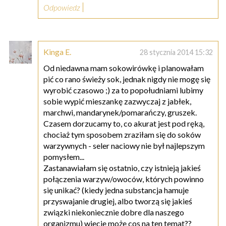
Odpowiedz
Kinga E.
28 stycznia 2014 15:32
Od niedawna mam sokowirówkę i planowałam
pić co rano świeży sok, jednak nigdy nie mogę się
wyrobić czasowo ;) za to popołudniami lubimy
sobie wypić mieszankę zazwyczaj z jabłek,
marchwi, mandarynek/pomarańczy, gruszek.
Czasem dorzucamy to, co akurat jest pod ręką,
chociaż tym sposobem zraziłam się do soków
warzywnych - seler naciowy nie był najlepszym
pomysłem...
Zastanawiałam się ostatnio, czy istnieją jakieś
połączenia warzyw/owoców, których powinno
się unikać? (kiedy jedna substancja hamuje
przyswajanie drugiej, albo tworzą się jakieś
związki niekoniecznie dobre dla naszego
organizmu) wiecie może cos na ten temat??