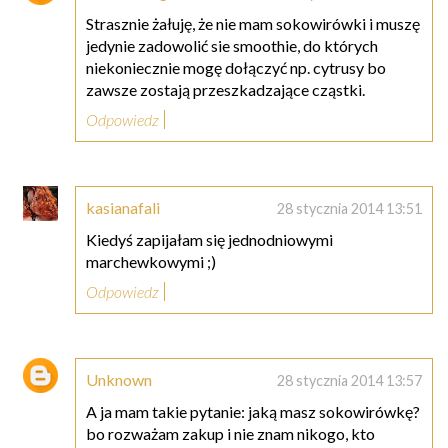
Strasznie żałuję, że nie mam sokowirówki i muszę
jedynie zadowolić sie smoothie, do których
niekoniecznie mogę dołączyć np. cytrusy bo
zawsze zostają przeszkadzające cząstki.
Odpowiedz
kasianafali
28 stycznia 2014 13:51
Kiedyś zapijałam się jednodniowymi
marchewkowymi ;)
Odpowiedz
Unknown
28 stycznia 2014 13:57
A ja mam takie pytanie: jaką masz sokowirówkę?
bo rozważam zakup i nie znam nikogo, kto