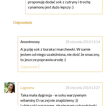
proponuję dodać sok z cytryny i trochę
cynamonu jest dużo lepszy :)
Odpowiedz
Anonimowy
28 stycznia 2014 13:14
A ja piję sok z buraka i marchewki. W sumie
jestem od niego uzależniona, nie dość że smaczny,
to jeszcze poprawia urodę :)
Odpowiedz
Lagoena
28 stycznia 2014 13:27
Taka mała dygresja - w soku warzywnym
witaminy D raczej nie znajdziemy ;))
Lubię soki warzywne, ale nie mam sokowirówki,