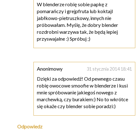
W blenderze robię sobie papkę z
pomarańczy i grejpfruta lub koktajl
jabłkowo-pietruszkowy, innych nie
próbowałam. Myślę, że dobry blender
rozdrobni warzywa tak, że będą lepiej
przyswajalne :) Spróbuj ;)
Anonimowy
31 stycznia 2014 18:41
Dzięki za odpowiedź! Od pewnego czasu
robię owocowe smoofie w blenderze i kusi
mnie spróbowanie jakiegoś nowego z
marchewką, czy burakiem:) No to wkrótce
się okaże czy blender sobie poradzi:)
Odpowiedz