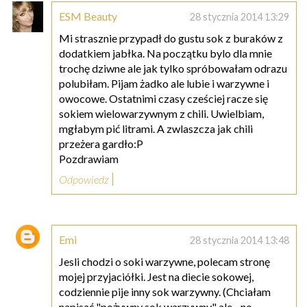
ESM Beauty
28 stycznia 2014 13:29
Mi strasznie przypadł do gustu sok z buraków z
dodatkiem jabłka. Na początku bylo dla mnie
trochę dziwne ale jak tylko spróbowałam odrazu
polubiłam. Pijam żadko ale lubie i warzywne i
owocowe. Ostatnimi czasy cześciej racze się
sokiem wielowarzywnym z chili. Uwielbiam,
mgłabym pić litrami. A zwlaszcza jak chili
przeżera gardło:P
Pozdrawiam
Odpowiedz
Emi
28 stycznia 2014 13:48
Jesli chodzi o soki warzywne, polecam stronę
mojej przyjaciółki. Jest na diecie sokowej,
codziennie pije inny sok warzywny. (Chciałam
napisać "pożywny sok warzywny" ale... no