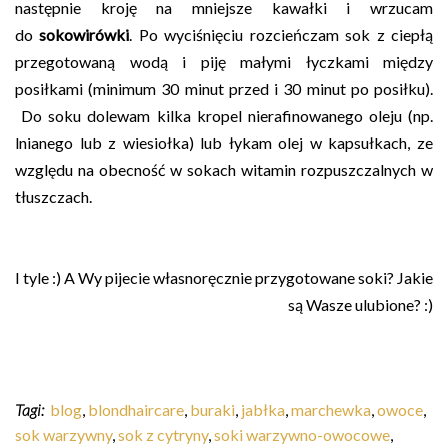
następnie kroję na mniejsze kawałki i wrzucam
do
sokowirówki
. Po wyciśnięciu rozcieńczam sok z ciepłą
przegotowaną wodą i piję małymi łyczkami między
posiłkami (minimum 30 minut przed i 30 minut po posiłku).
Do soku dolewam kilka kropel nierafinowanego oleju (np.
lnianego lub z wiesiołka) lub łykam olej w kapsułkach, ze
względu na obecność w sokach witamin rozpuszczalnych w
tłuszczach.
I tyle :) A Wy pijecie własnoręcznie przygotowane soki? Jakie
są Wasze ulubione? :)
Tagi:
blog
,
blondhaircare
,
buraki
,
jabłka
,
marchewka
,
owoce
,
sok warzywny
,
sok z cytryny
,
soki warzywno-owocowe
,