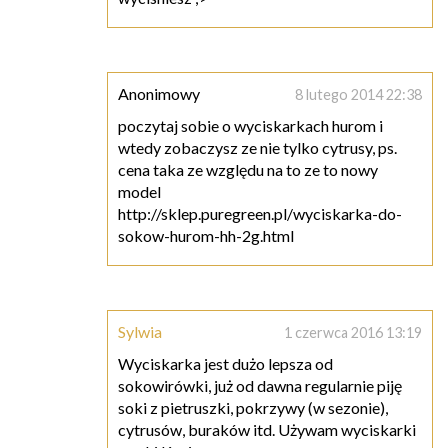
Anonimowy
8 lutego 2014 22:38
poczytaj sobie o wyciskarkach hurom i
wtedy zobaczysz ze nie tylko cytrusy, ps.
cena taka ze względu na to ze to nowy
model
http://sklep.puregreen.pl/wyciskarka-do-
sokow-hurom-hh-2g.html
Sylwia
1 czerwca 2016 13:19
Wyciskarka jest dużo lepsza od
sokowirówki, już od dawna regularnie piję
soki z pietruszki, pokrzywy (w sezonie),
cytrusów, buraków itd. Używam wyciskarki