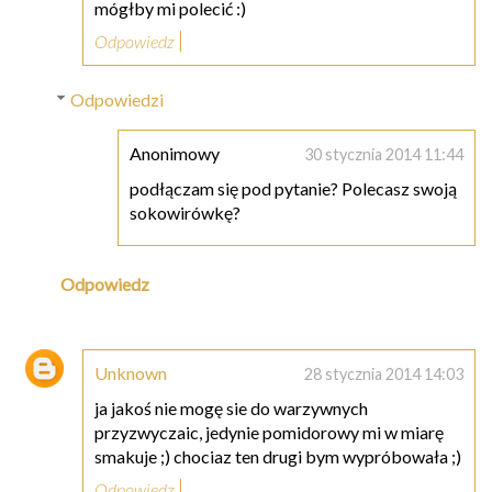
mógłby mi polecić :)
Odpowiedz
Odpowiedzi
Anonimowy
30 stycznia 2014 11:44
podłączam się pod pytanie? Polecasz swoją
sokowirówkę?
Odpowiedz
Unknown
28 stycznia 2014 14:03
ja jakoś nie mogę sie do warzywnych
przyzwyczaic, jedynie pomidorowy mi w miarę
smakuje ;) chociaz ten drugi bym wypróbowała ;)
Odpowiedz