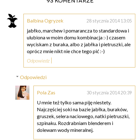
Balbina Ogryzek
28 stycznia 2014 13:05
jabłko, marchew i pomarancza to standardowa i
ulubiona w moim domu kombinacja :-) czasem
wyciskam z buraka, albo z jabłka i pietruszki, ale
oprócz mnie nikt nie chce tego pić :-)
Odpowiedz
Odpowiedzi
Pola Zas
30 stycznia 2014 20:39
U mnie też tylko sama piję niestety.
Najczęściej soki na bazie jabłka, buraków,
gruszek, selera naciowego, natki pietruszki,
szpinaku. Rozdrabniam blenderem i
dolewam wody mineralnej.