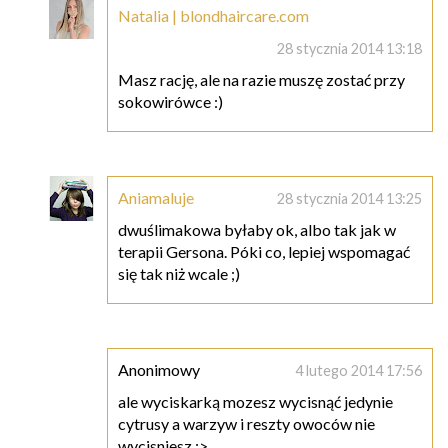
Natalia | blondhaircare.com
28 stycznia 2014 13:18
Masz rację, ale na razie muszę zostać przy
sokowirówce :)
Aniamaluje
28 stycznia 2014 13:25
dwuślimakowa byłaby ok, albo tak jak w
terapii Gersona. Póki co, lepiej wspomagać
się tak niż wcale ;)
Anonimowy
4 lutego 2014 17:56
ale wyciskarką mozesz wycisnąć jedynie
cytrusy a warzyw i reszty owoców nie
wycisniesz ;>