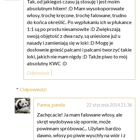
Tak, od jakiegoś czasu ją stosuję i jest moim
absolutnym hitem! :D Mam wysokoporowate
włosy, trochę kręcone, trochę falowane, trudno
do końca określić.. Po wypłukaniu ich w płukance
1:1 są po prostu niesamowite :D Zwiększają
swoją objętość z dwa razy, są uniesione już u
nasady i zamieniają się w loki :D Mogę je
dosłownie gnieść palcami i palcami tworzyć takie
loki, jakich nie mam nigdy :D Także piwo to mój
absolutny KWC :D
Odpowiedz
Odpowiedzi
Panna_panda
22 stycznia 2014 21:36
Zachęcacie! Ja mam falowane włosy, ale
skręt wydobywa się opornie, może
powinnam spróbować... Użyłam bardzo
dawno, włosy po piwie wyschły na wiór i z