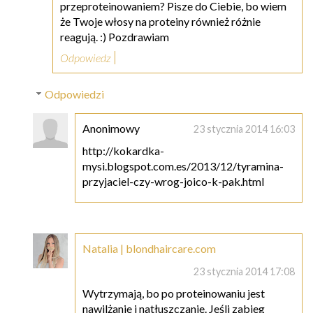
przeproteinowaniem? Pisze do Ciebie, bo wiem
że Twoje włosy na proteiny również różnie
reagują. :) Pozdrawiam
Odpowiedz
Odpowiedzi
Anonimowy
23 stycznia 2014 16:03
http://kokardka-
mysi.blogspot.com.es/2013/12/tyramina-
przyjaciel-czy-wrog-joico-k-pak.html
Natalia | blondhaircare.com
23 stycznia 2014 17:08
Wytrzymają, bo po proteinowaniu jest
nawilżanie i natłuszczanie. Jeśli zabieg