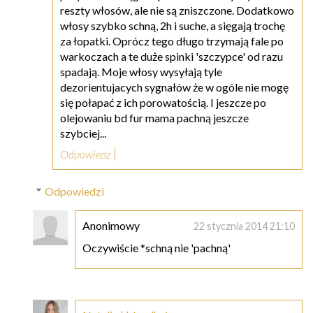
reszty włosów, ale nie są zniszczone. Dodatkowo
włosy szybko schną, 2h i suche, a sięgają trochę
za łopatki. Oprócz tego długo trzymają fale po
warkoczach a te duże spinki 'szczypce' od razu
spadają. Moje włosy wysyłają tyle
dezorientujacych sygnałów że w ogóle nie mogę
się połapać z ich porowatością. I jeszcze po
olejowaniu bd fur mama pachną jeszcze
szybciej...
Odpowiedz
Odpowiedzi
Anonimowy
22 stycznia 2014 21:10
Oczywiście *schną nie 'pachną'