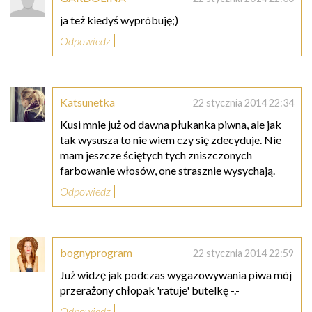
ja też kiedyś wypróbuję;)
Odpowiedz
Katsunetka
22 stycznia 2014 22:34
Kusi mnie już od dawna płukanka piwna, ale jak
tak wysusza to nie wiem czy się zdecyduje. Nie
mam jeszcze ściętych tych zniszczonych
farbowanie włosów, one strasznie wysychają.
Odpowiedz
bognyprogram
22 stycznia 2014 22:59
Już widzę jak podczas wygazowywania piwa mój
przerażony chłopak 'ratuje' butelkę -.-
Odpowiedz