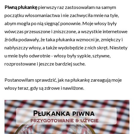
Piwną płukankę
pierwszy raz zastosowałam na samym
początku włosomaniactwa i nie zachwyciła mnie na tyle,
abym mogła po nią sięgnąć ponownie. Moje włosy były
wówczas przesuszone i zniszczone, a wszystkie internetowe
źródła podawały, że taka płukanka wzmocni je, zmiękczy i
nabłyszczy włosy, a także wydobędzie z nich skręt. Niestety
u mnie było odwrotnie - włosy były sypkie, sztywne,
rozprostowane i jeszcze bardziej suche.
Postanowiłam sprawdzić, jak na płukankę zareagują moje
włosy teraz, gdy są zdrowe i nawilżone.