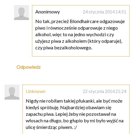
Anonimowy
24 stycznia 2014 14:51
No tak, przecież Blondhaircare odgazowuje
piwo i równocześnie odparowuje z niego
alkohol, więc to na jedno wychodzi czy
użyjesz piwa z alkoholem (który odparuje),
czy piwa bezalkoholowego.
Odpowiedz
Unknown
22 stycznia 2014 21:24
Nigdy nie robiłam takiej płukanki, ale być może
kiedyś spróbuję. Najbardziej obawiam się
zapachu piwa. Lepiej żeby nie pozostawał na
włosach na długo, bo głupio by mi było wyjść na
ulicę śmierdząc piwem. :/