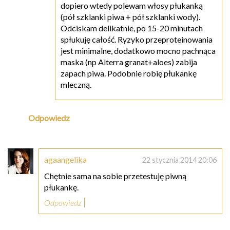
dopiero wtedy polewam włosy płukanką
(pół szklanki piwa + pół szklanki wody).
Odciskam delikatnie, po 15-20 minutach
spłukuję całość. Ryzyko przeproteinowania
jest minimalne, dodatkowo mocno pachnąca
maska (np Alterra granat+aloes) zabija
zapach piwa. Podobnie robię płukankę
mleczną.
Odpowiedz
agaangelika
22 stycznia 2014 20:06
Chętnie sama na sobie przetestuję piwną
płukankę.
Odpowiedz