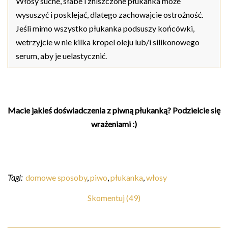
Włosy suche, słabe i zniszczone płukanka może
wysuszyć i posklejać, dlatego zachowajcie ostrożność.
Jeśli mimo wszystko płukanka podsuszy końcówki,
wetrzyjcie w nie kilka kropel oleju lub/i silikonowego
serum, aby je uelastycznić.
Macie jakieś doświadczenia z piwną płukanką? Podzielcie się
wrażeniami :)
Tagi:
domowe sposoby
,
piwo
,
płukanka
,
włosy
Skomentuj (49)