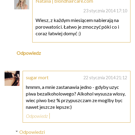
Natalia | blondhaircare.com
23 stycznia 2014 17:10
Wiesz, z każdym miesiącem nabierają na
porowatości. Łatwo je zmoczyć póki co i
coraz łatwiej domyć :)
Odpowiedz
sugar mort
22 stycznia 2014 21:12
hmmm, a mnie zastanawia jedno - gdyby uzyc
piwa bezalkoholowego? Alkohol wysusza wlosy,
wiec piwo bez % przypuszczam ze moglby byc
nawet jeszcze lepsze:)
Odpowiedz
Odpowiedzi