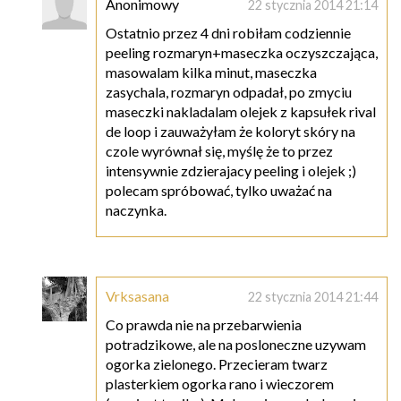
Anonimowy
22 stycznia 2014 21:14
Ostatnio przez 4 dni robiłam codziennie
peeling rozmaryn+maseczka oczyszczająca,
masowalam kilka minut, maseczka
zasychala, rozmaryn odpadał, po zmyciu
maseczki nakladalam olejek z kapsułek rival
de loop i zauważyłam że koloryt skóry na
czole wyrównał się, myślę że to przez
intensywnie zdzierajacy peeling i olejek ;)
polecam spróbować, tylko uważać na
naczynka.
Vrksasana
22 stycznia 2014 21:44
Co prawda nie na przebarwienia
potradzikowe, ale na posloneczne uzywam
ogorka zielonego. Przecieram twarz
plasterkiem ogorka rano i wieczorem