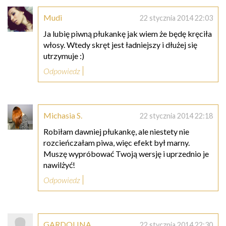
Mudi
22 stycznia 2014 22:03
Ja lubię piwną płukankę jak wiem że będę kręciła
włosy. Wtedy skręt jest ładniejszy i dłużej się
utrzymuje :)
Odpowiedz
Michasia S.
22 stycznia 2014 22:18
Robiłam dawniej płukankę, ale niestety nie
rozcieńczałam piwa, więc efekt był marny.
Muszę wypróbować Twoją wersję i uprzednio je
nawilżyć!
Odpowiedz
GARDOLINA
22 stycznia 2014 22:30