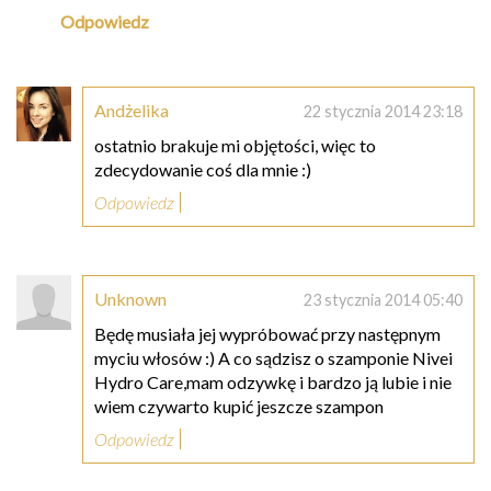
Odpowiedz
Andżelika
22 stycznia 2014 23:18
ostatnio brakuje mi objętości, więc to
zdecydowanie coś dla mnie :)
Odpowiedz
Unknown
23 stycznia 2014 05:40
Będę musiała jej wypróbować przy następnym
myciu włosów :) A co sądzisz o szamponie Nivei
Hydro Care,mam odzywkę i bardzo ją lubie i nie
wiem czywarto kupić jeszcze szampon
Odpowiedz