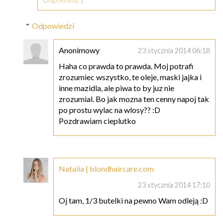
Odpowiedzi
Anonimowy
23 stycznia 2014 06:18
Haha co prawda to prawda. Moj potrafi
zrozumiec wszystko, te oleje, maski jajka i
inne mazidla, ale piwa to by juz nie
zrozumial. Bo jak mozna ten cenny napoj tak
po prostu wylac na wlosy?? :D
Pozdrawiam cieplutko
Natalia | blondhaircare.com
23 stycznia 2014 17:10
Oj tam, 1/3 butelki na pewno Wam odleją :D