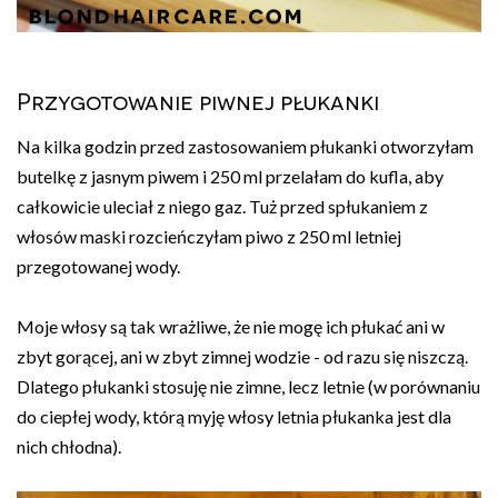
Przygotowanie piwnej płukanki
Na kilka godzin przed zastosowaniem płukanki otworzyłam
butelkę z jasnym piwem i 250 ml przelałam do kufla, aby
całkowicie uleciał z niego gaz. Tuż przed spłukaniem z
włosów maski rozcieńczyłam piwo z 250 ml letniej
przegotowanej wody.
Moje włosy są tak wrażliwe, że nie mogę ich płukać ani w
zbyt gorącej, ani w zbyt zimnej wodzie - od razu się niszczą.
Dlatego płukanki stosuję nie zimne, lecz letnie (w porównaniu
do ciepłej wody, którą myję włosy letnia płukanka jest dla
nich chłodna).