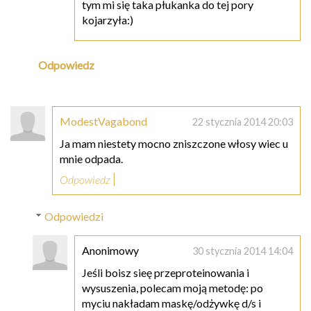
tym mi się taka płukanka do tej pory
kojarzyła:)
Odpowiedz
ModestVagabond
22 stycznia 2014 20:03
Ja mam niestety mocno zniszczone włosy wiec u
mnie odpada.
Odpowiedz
Odpowiedzi
Anonimowy
30 stycznia 2014 14:04
Jeśli boisz sieę przeproteinowania i
wysuszenia, polecam moją metodę: po
myciu nakładam maskę/odżywkę d/s i