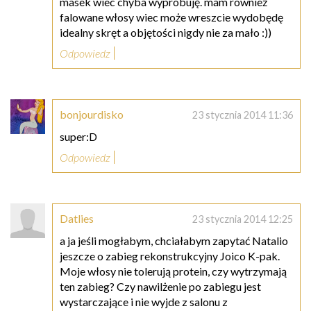
masek wiec chyba wypróbuję. mam również
falowane włosy wiec może wreszcie wydobędę
idealny skręt a objętości nigdy nie za mało :))
Odpowiedz
bonjourdisko
23 stycznia 2014 11:36
super:D
Odpowiedz
Datlies
23 stycznia 2014 12:25
a ja jeśli mogłabym, chciałabym zapytać Natalio
jeszcze o zabieg rekonstrukcyjny Joico K-pak.
Moje włosy nie tolerują protein, czy wytrzymają
ten zabieg? Czy nawilżenie po zabiegu jest
wystarczające i nie wyjde z salonu z