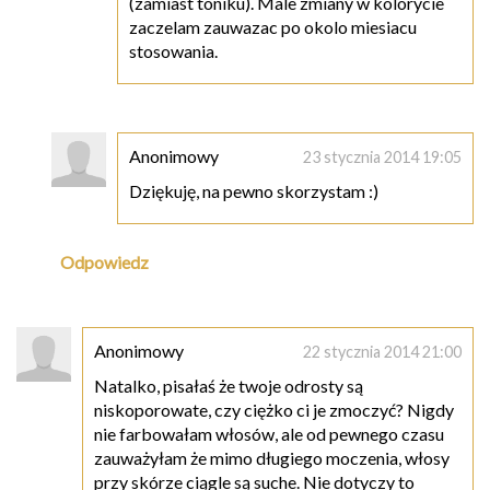
(zamiast toniku). Male zmiany w kolorycie
zaczelam zauwazac po okolo miesiacu
stosowania.
Anonimowy
23 stycznia 2014 19:05
Dziękuję, na pewno skorzystam :)
Odpowiedz
Anonimowy
22 stycznia 2014 21:00
Natalko, pisałaś że twoje odrosty są
niskoporowate, czy ciężko ci je zmoczyć? Nigdy
nie farbowałam włosów, ale od pewnego czasu
zauważyłam że mimo długiego moczenia, włosy
przy skórze ciągle są suche. Nie dotyczy to