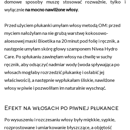
domowe sposoby muszę stosować rozważnie, tylko i
wyłącznie
na mocno nawilżone włosy
.
Przed użyciem płukanki umyłam włosy metodą OM: przed
myciem nałożyłam na nie grubą warstwę kokosowo-
aloesowej maski Bioetika na 20 minut pod folię i ręcznik, a
następnie umyłam skórę głowy szamponem Nivea Hydro
Care. Po spłukaniu zawinęłam włosy na chwilę w suchy
ręcznik, aby odsączyć nadmiar wody (woda spływająca po
włosach mogłaby rozrzedzić płukankę i osłabić jej
właściwości), a następnie wypłukałam śliskie, nawilżone
włosy w piwie i pozwoliłam im naturalnie wyschnąć.
Efekt na włosach po piwnej płukance
Po wysuszeniu i rozczesaniu włosy były miękkie, sypkie,
rozprostowane i umiarkowanie błyszczące, a objętość