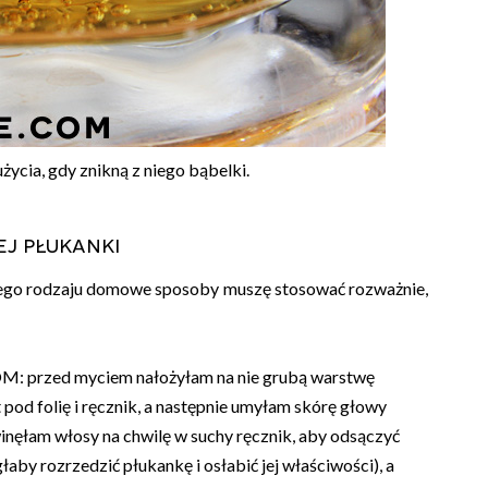
ycia, gdy znikną z niego bąbelki.
j płukanki
iego rodzaju domowe sposoby muszę stosować rozważnie,
M: przed myciem nałożyłam na nie grubą warstwę
od folię i ręcznik, a następnie umyłam skórę głowy
nęłam włosy na chwilę w suchy ręcznik, aby odsączyć
y rozrzedzić płukankę i osłabić jej właściwości), a