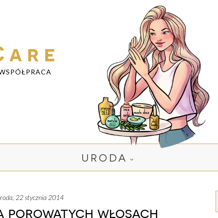
Care
WSPÓŁPRACA
URODA
środa, 22 stycznia 2014
a porowatych włosach