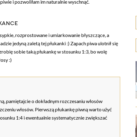
piwie i pozwoliłam im naturalnie wyschnąć.
ukance
 sypkie, rozprostowane i umiarkowanie błyszczące, a
dzie jedyną zaletą tej płukanki :) Zapach piwa ulotnił się
robię sobie taką płukankę w stosunku 1:3, bo wolę
osy :)
wną, pamiętajcie o dokładnym rozczesaniu włosów
szczeniu włosów. Pierwszą płukankę piwną warto użyć
tosunku 1:4 i ewentualnie systematycznie zwiększać