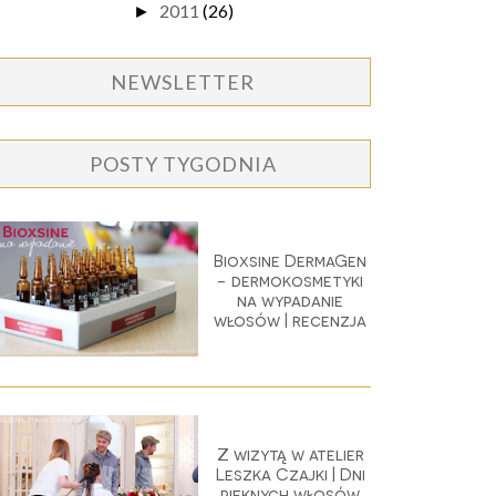
2011
(26)
►
NEWSLETTER
POSTY TYGODNIA
Bioxsine DermaGen
- dermokosmetyki
na wypadanie
włosów | recenzja
Z wizytą w atelier
Leszka Czajki | Dni
pięknych włosów