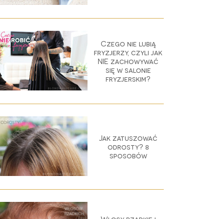
Czego nie lubią
fryzjerzy, czyli jak
NIE zachowywać
się w salonie
fryzjerskim?
Jak zatuszować
odrosty? 8
sposobów