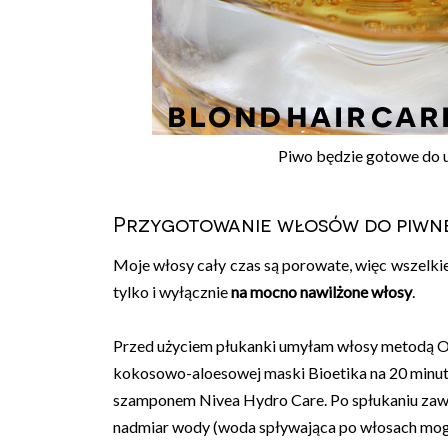
Piwo będzie gotowe do uż
Przygotowanie włosów do piwne
Moje włosy cały czas są porowate, więc wszelk
tylko i wyłącznie
na mocno nawilżone włosy
.
Przed użyciem płukanki umyłam włosy metodą O
kokosowo-aloesowej maski Bioetika na 20 minut p
szamponem Nivea Hydro Care. Po spłukaniu zawi
nadmiar wody (woda spływająca po włosach mogłab