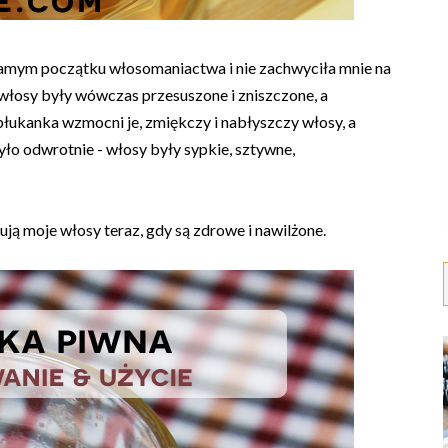
amym początku włosomaniactwa i nie zachwyciła mnie na
 włosy były wówczas przesuszone i zniszczone, a
płukanka wzmocni je, zmiękczy i nabłyszczy włosy, a
yło odwrotnie - włosy były sypkie, sztywne,
ją moje włosy teraz, gdy są zdrowe i nawilżone.