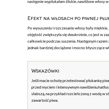
następnie wypłukałam śliskie, nawilżone włosy w 
Efekt na włosach po piwnej pł
Po wysuszeniu i rozczesaniu włosy były miękkie,
objętość zwiększyła się dwukrotnie, co jest w zasa
całkowicie podczas suszenia. Następnym razem z
jednak bardziej dociążone i mocno błyszczące wł
Wskazówki
Jeśli macie ochotę przetestować płukankę pi
przed myciem i intensywnym nawilżeniu/natłu
słabszą, na przykład rozcieńczoną z wodą w s
zawartość piwa.