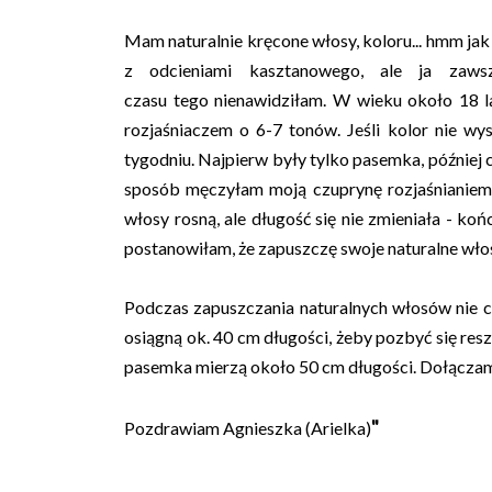
Mam naturalnie kręcone włosy, koloru... hmm jak
z odcieniami kasztanowego, ale ja zaw
czasu tego nienawidziłam. W wieku około 18 la
rozjaśniaczem o 6-7 tonów. Jeśli kolor nie wy
tygodniu. Najpierw były tylko pasemka, później 
sposób męczyłam moją czuprynę rozjaśnianiem pr
włosy rosną, ale długość się nie zmieniała - koń
postanowiłam, że zapuszczę swoje naturalne włosy.
Podczas zapuszczania naturalnych włosów nie 
osiągną ok. 40 cm długości, żeby pozbyć się reszty
pasemka mierzą około 50 cm długości. Dołączam z
"
Pozdrawiam Agnieszka (Arielka)