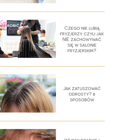
Czego nie lubią
fryzjerzy, czyli jak
NIE zachowywać
się w salonie
fryzjerskim?
Jak zatuszować
odrosty? 8
sposobów