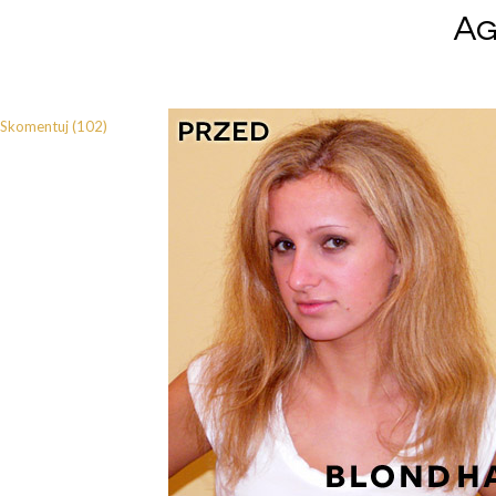
Ag
Skomentuj (102)