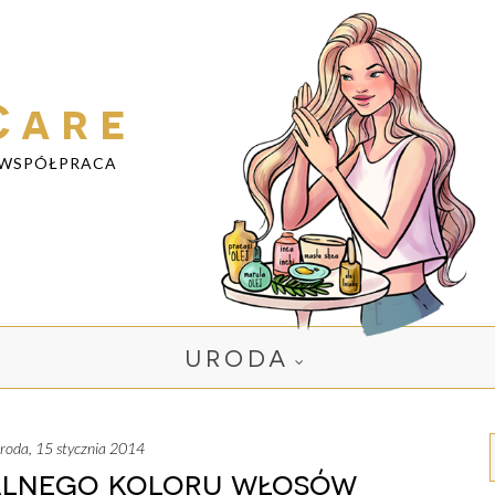
Care
WSPÓŁPRACA
URODA
środa, 15 stycznia 2014
alnego koloru włosów