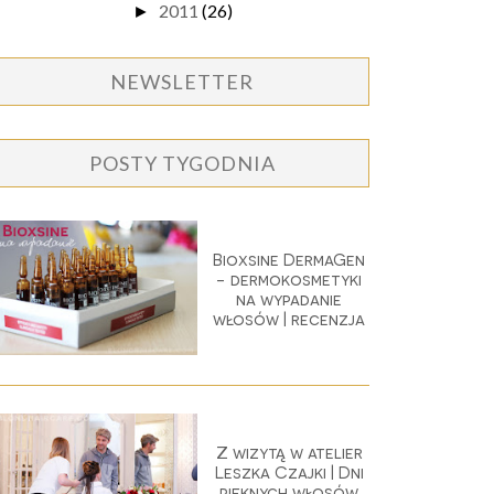
2011
(26)
►
NEWSLETTER
POSTY TYGODNIA
Bioxsine DermaGen
- dermokosmetyki
na wypadanie
włosów | recenzja
Z wizytą w atelier
Leszka Czajki | Dni
pięknych włosów