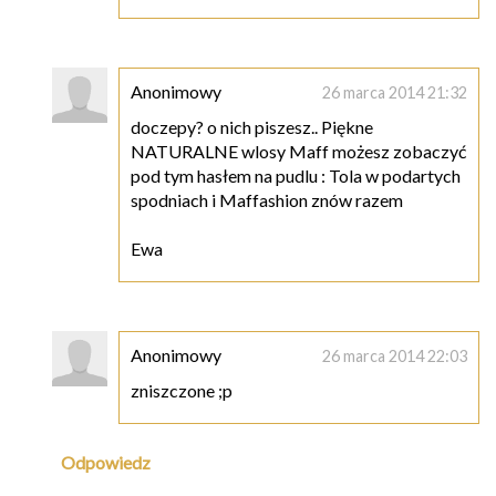
Anonimowy
26 marca 2014 21:32
doczepy? o nich piszesz.. Piękne
NATURALNE wlosy Maff możesz zobaczyć
pod tym hasłem na pudlu : Tola w podartych
spodniach i Maffashion znów razem
Ewa
Anonimowy
26 marca 2014 22:03
zniszczone ;p
Odpowiedz