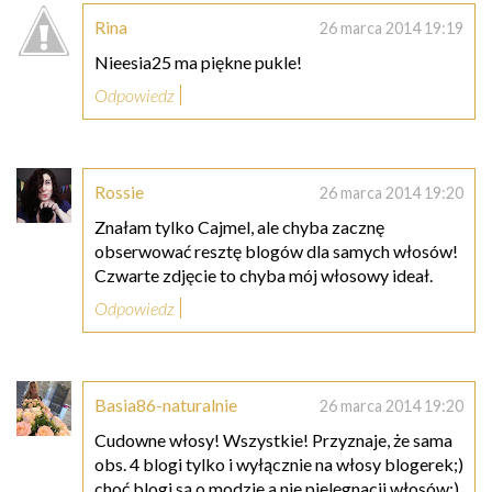
Rina
26 marca 2014 19:19
Nieesia25 ma piękne pukle!
Odpowiedz
Rossie
26 marca 2014 19:20
Znałam tylko Cajmel, ale chyba zacznę
obserwować resztę blogów dla samych włosów!
Czwarte zdjęcie to chyba mój włosowy ideał.
Odpowiedz
Basia86-naturalnie
26 marca 2014 19:20
Cudowne włosy! Wszystkie! Przyznaje, że sama
obs. 4 blogi tylko i wyłącznie na włosy blogerek;)
choć blogi są o modzie a nie pielęgnacji włosów;)