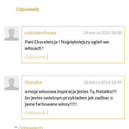
Odpowiedz
październikowa
26 marca 2014 18:48
Pani Ekscelencja ! Najpiękniejszy ogień we
włosach !
Odpowiedz
Stazyjka
26 marca 2014 18:49
a moja wlosowa inspiracja jestes Ty, Natalko!!!
bo jestes swietnym przykladem jak zadbac o
jasne farbowane wlosy!!!!!
Odpowiedz
Odpowiedzi