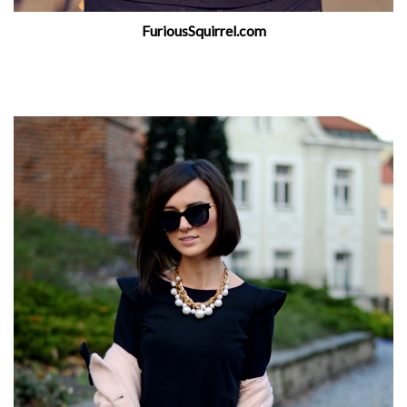
FuriousSquirrel.com