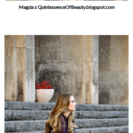
Magda z QuintessenceOfBeauty.blogspot.com