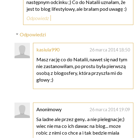
następnym odcinku ;) Co do Natalii uznałam, że
jest to blog lifestylowy, ale brałam pod uwagę :)
Odpowiedz
Odpowiedzi
kasiula990
26 marca 2014 18:50
Masz rację co do Natalii, nawet się nad tym
nie zastanowiłam, po prostu była pierwszą
osobą z blogosfery, która przyszła mi do
głowy ;)
Anonimowy
26 marca 2014 19:09
Sa ladne ale przez geny.. a nie pielegnacje;)
wiec nie ma co ich dawac na blog... moze
robic z nimi co chce a i tak bedzie miala