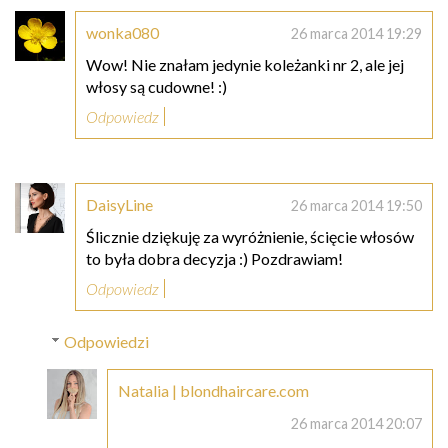
wonka080
26 marca 2014 19:29
Wow! Nie znałam jedynie koleżanki nr 2, ale jej
włosy są cudowne! :)
Odpowiedz
DaisyLine
26 marca 2014 19:50
Ślicznie dziękuję za wyróżnienie, ścięcie włosów
to była dobra decyzja :) Pozdrawiam!
Odpowiedz
Odpowiedzi
Natalia | blondhaircare.com
26 marca 2014 20:07