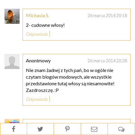
Michasia S.
26 marca 2014 20:18
2- cudowne włosy!
Odpowiedz
Anonimowy
26 marca 2014 20:28
Nie znam żadnej z tych pań, bo w ogóle nie
czytam blogów modowych, ale wszystkie
przedstawione tutaj włosy są niesamowite!
Zazdroszczę. :P
Odpowiedz
nika88
26 marca 2014 20:39