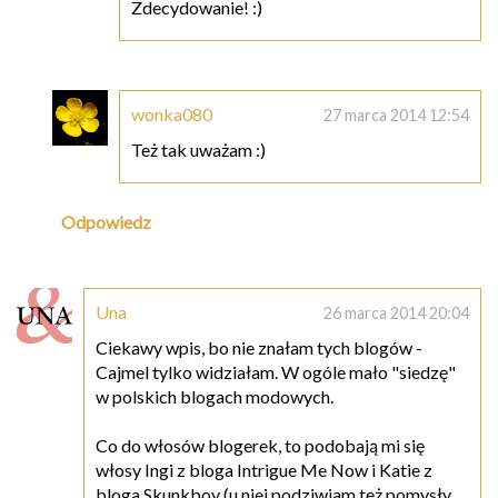
Zdecydowanie! :)
wonka080
27 marca 2014 12:54
Też tak uważam :)
Odpowiedz
Una
26 marca 2014 20:04
Ciekawy wpis, bo nie znałam tych blogów -
Cajmel tylko widziałam. W ogóle mało "siedzę"
w polskich blogach modowych.
Co do włosów blogerek, to podobają mi się
włosy Ingi z bloga Intrigue Me Now i Katie z
bloga Skunkboy (u niej podziwiam też pomysły