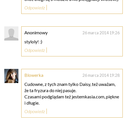
Odpowiedz
Anonimowy
26 marca 2014 19:26
styloly! :)
Odpowiedz
Blowerka
26 marca 2014 19:28
Cudowne, z tych znam tylko Daisy, też uważam,
że ta fryzura do niej pasuje.
Czasami podglądam też jestemkasia.com, piękne
i długie.
Odpowiedz