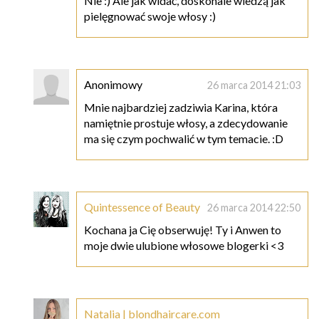
Nie :) Ale jak widać, doskonale wiedzą jak
pielęgnować swoje włosy :)
Anonimowy
26 marca 2014 21:03
Mnie najbardziej zadziwia Karina, która
namiętnie prostuje włosy, a zdecydowanie
ma się czym pochwalić w tym temacie. :D
Quintessence of Beauty
26 marca 2014 22:50
Kochana ja Cię obserwuję! Ty i Anwen to
moje dwie ulubione włosowe blogerki <3
Natalia | blondhaircare.com