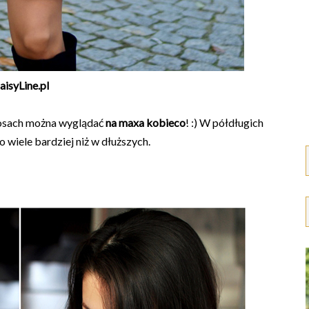
aisyLine.pl
włosach można wyglądać
na maxa kobieco
! :) W półdługich
 wiele bardziej niż w dłuższych.