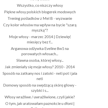
Wszystko, co niszczy włosy
Piękne włosy polskich blogerek modowych
Trening pośladków z Mel B - wyzwanie
Czy kolor włosów ma wpływ na bycie "szarą
myszką"?
Moje włosy - marzec 2014 | Dziewięć
miesięcy bez f...
Arganowa odżywka Eveline 8w1 na
porowatych włosach...
Sławna osoba, której włosy...
Jak zmieniały się moje włosy? 2010 - 2014
Sposób na zatkany nos i zatoki - neti pot i jala
neti
Domowy sposób na swędzącą skórę głowy -
szybki i s...
Włosy wrażliwe / uwrażliwione, czyli jakie?
O tym, jak uratowałam paznokcie u dłoni |