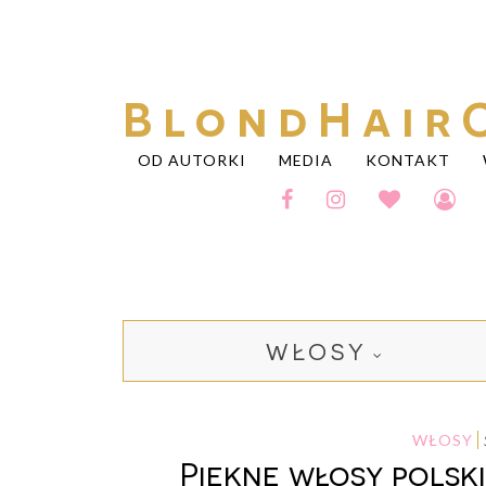
BlondHair
OD AUTORKI
MEDIA
KONTAKT
WŁOSY
WŁOSY
Piękne włosy pols