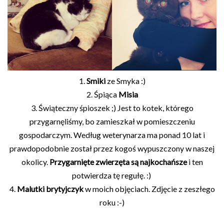
1.
Smiki
ze Smyka :)
2. Śpiąca
Misia
3. Świąteczny śpioszek ;) Jest to kotek, którego
przygarnęliśmy, bo zamieszkał w pomieszczeniu
gospodarczym. Według weterynarza ma ponad 10 lat i
prawdopodobnie został przez kogoś wypuszczony w naszej
okolicy.
Przygarnięte zwierzęta są najkochańsze
i ten
potwierdza tę regułę. :)
4.
Malutki brytyjczyk
w moich objęciach. Zdjęcie z zeszłego
roku :-)