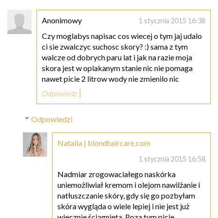
Anonimowy
1 stycznia 2015 16:38
Czy moglabys napisac cos wiecej o tym jaj udalo
ci sie zwalczyc suchosc skory? :) sama z tym
walcze od dobrych paru lat i jak na razie moja
skora jest w oplakanym stanie nic nie pomaga
nawet picie 2 litrow wody nie zmienilo nic
Odpowiedz
Odpowiedzi
Natalia | blondhaircare.com
1 stycznia 2015 16:58
Nadmiar zrogowaciałego naskórka
uniemożliwiał kremom i olejom nawilżanie i
natłuszczanie skóry, gdy się go pozbyłam
skóra wygląda o wiele lepiej i nie jest już
wiecznie ściągnięta. Poza tym picie