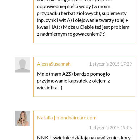
odpowiedniej ilości wody (w moim
przypadku herbat ziołowych), suplementy
(np. cynk i wit A) i olejowanie twarzy (olej +
kwas HA) :) Może u Ciebie też jest problem
z nadmiernym rogowaceniem? :)
AlessaSusannah
1 stycznia 2015 17:29
Mnie (mam AZS) bardzo pomogło
przyjmowanie kapsułek z olejem z
wiesiołka. :)
Natalia | blondhaircare.com
1 stycznia 2015 19:05
NNKT świetnie działają na nawilżenie skóry,