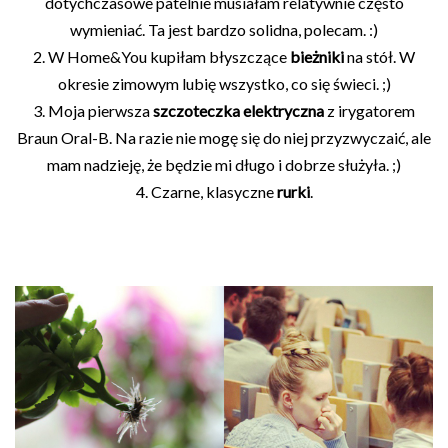
dotychczasowe patelnie musiałam relatywnie często
wymieniać. Ta jest bardzo solidna, polecam. :)
2. W Home&You kupiłam błyszczące
bieżniki
na stół. W
okresie zimowym lubię wszystko, co się świeci. ;)
3. Moja pierwsza
szczoteczka elektryczna
z irygatorem
Braun Oral-B. Na razie nie mogę się do niej przyzwyczaić, ale
mam nadzieję, że będzie mi długo i dobrze służyła. ;)
4. Czarne, klasyczne
rurki
.