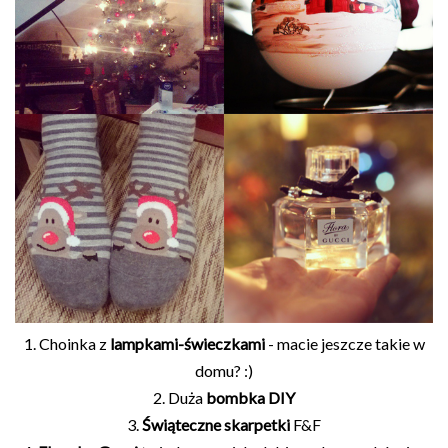
1. Choinka z
lampkami-świeczkami
- macie jeszcze takie w
domu? :)
2. Duża
bombka DIY
3.
Świąteczne skarpetki
F&F