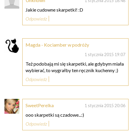
Unknown
1 stycznia 2015 18:48
Jakie cudowne skarpetki! :D
Odpowiedz
Magda - Kociamber w podróży
1 stycznia 2015 19:07
Też podobają mi się skarpetki, ale gdybym miała
wybierać, to wygrałby ten ręcznik kuchenny ;)
Odpowiedz
SweetPerelka
1 stycznia 2015 20:06
ooo skarpetki są czadowe...:)
Odpowiedz