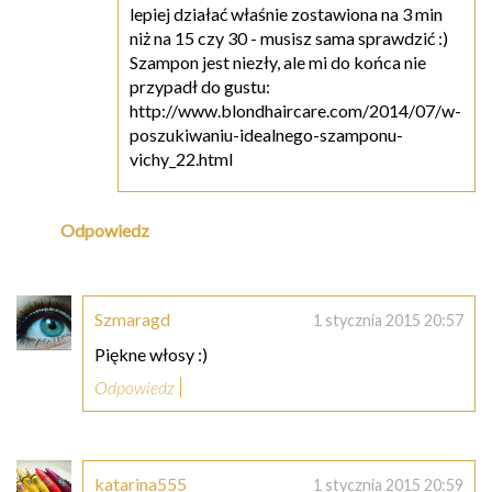
lepiej działać właśnie zostawiona na 3 min
niż na 15 czy 30 - musisz sama sprawdzić :)
Szampon jest niezły, ale mi do końca nie
przypadł do gustu:
http://www.blondhaircare.com/2014/07/w-
poszukiwaniu-idealnego-szamponu-
vichy_22.html
Odpowiedz
Szmaragd
1 stycznia 2015 20:57
Piękne włosy :)
Odpowiedz
katarina555
1 stycznia 2015 20:59