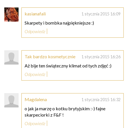
kasianafali
1 stycznia 2015 16:09
Skarpety i bombka najpiękniejsze :)
Odpowiedz
Tak bardzo kosmetycznie
1 stycznia 2015 16:26
Aż bije ten świąteczny klimat od tych zdjęć :)
Odpowiedz
Magdalena
1 stycznia 2015 16:32
o jak ja marzę o kotku brytyjskim :-) fajne
skarpeciorki z F&F !
Odpowiedz