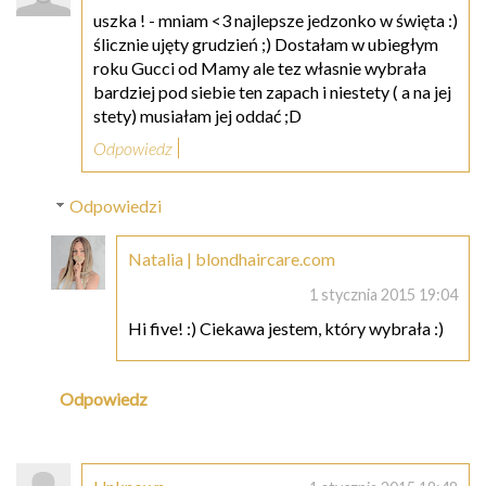
uszka ! - mniam <3 najlepsze jedzonko w święta :)
ślicznie ujęty grudzień ;) Dostałam w ubiegłym
roku Gucci od Mamy ale tez własnie wybrała
bardziej pod siebie ten zapach i niestety ( a na jej
stety) musiałam jej oddać ;D
Odpowiedz
Odpowiedzi
Natalia | blondhaircare.com
1 stycznia 2015 19:04
Hi five! :) Ciekawa jestem, który wybrała :)
Odpowiedz