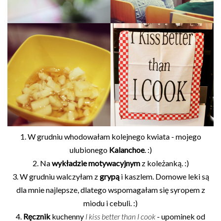
1. W grudniu whodowałam kolejnego kwiata - mojego
ulubionego
Kalanchoe
. :)
2. Na
wykładzie motywacyjnym
z koleżanką. :)
3. W grudniu walczyłam z
grypą
i kaszlem. Domowe leki są
dla mnie najlepsze, dlatego wspomagałam się syropem z
miodu i cebuli. :)
4.
Ręcznik
kuchenny
I kiss better than I cook
- upominek od