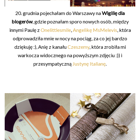
20. grudnia pojechałam do Warszawy na
Wigilię dla
blogerów
, gdzie poznałam sporo nowych osób, między
innymi Paulę z
Onelittlesmile
,
Angelikę MsMelevis
, która
odprowadziła mnie w nocy na pociąg, za co jej bardzo
dziękuję :), Anię z kanału
Czeszemy
, która zrobiła mi
warkocza widocznego na powyższym zdjęciu :)) i
przesympatyczną
Justynę Italianę
.