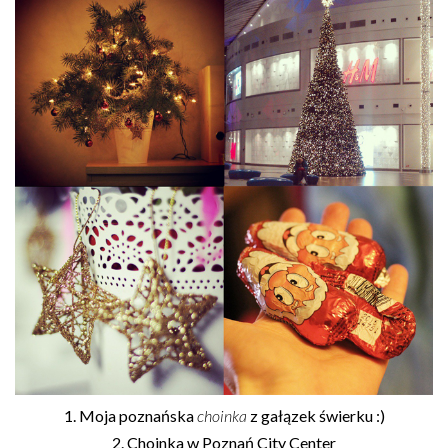
1. Moja poznańska
choinka
z gałązek świerku :)
2. Choinka w Poznań City Center