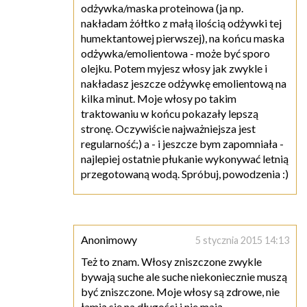
odżywka/maska proteinowa (ja np.
nakładam żółtko z małą ilością odżywki tej
humektantowej pierwszej), na końcu maska
odżywka/emolientowa - może być sporo
olejku. Potem myjesz włosy jak zwykle i
nakładasz jeszcze odżywkę emolientową na
kilka minut. Moje włosy po takim
traktowaniu w końcu pokazały lepszą
stronę. Oczywiście najważniejsza jest
regularność;) a - i jeszcze bym zapomniała -
najlepiej ostatnie płukanie wykonywać letnią
przegotowaną wodą. Spróbuj, powodzenia :)
Anonimowy
5 stycznia 2015 14:13
Też to znam. Włosy zniszczone zwykle
bywają suche ale suche niekoniecznie muszą
być zniszczone. Moje włosy są zdrowe, nie
łamią się na długości i nie mają