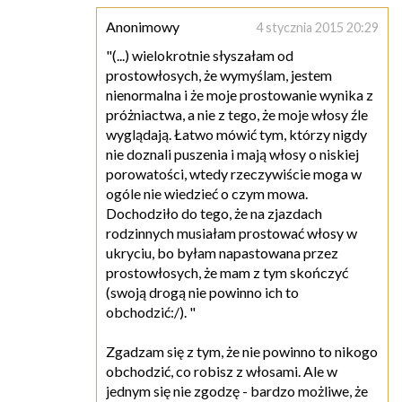
Anonimowy
4 stycznia 2015 20:29
"(...) wielokrotnie słyszałam od
prostowłosych, że wymyślam, jestem
nienormalna i że moje prostowanie wynika z
próżniactwa, a nie z tego, że moje włosy źle
wyglądają. Łatwo mówić tym, którzy nigdy
nie doznali puszenia i mają włosy o niskiej
porowatości, wtedy rzeczywiście moga w
ogóle nie wiedzieć o czym mowa.
Dochodziło do tego, że na zjazdach
rodzinnych musiałam prostować włosy w
ukryciu, bo byłam napastowana przez
prostowłosych, że mam z tym skończyć
(swoją drogą nie powinno ich to
obchodzić:/). "
Zgadzam się z tym, że nie powinno to nikogo
obchodzić, co robisz z włosami. Ale w
jednym się nie zgodzę - bardzo możliwe, że