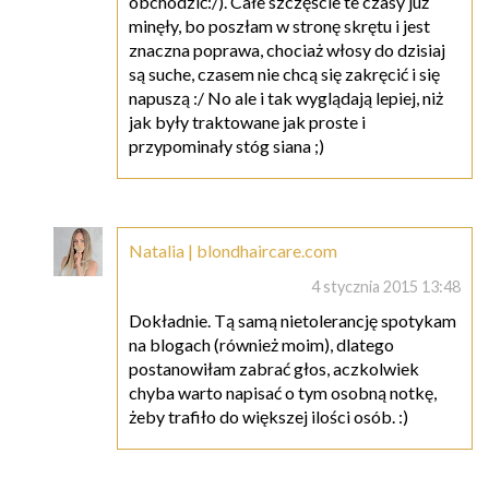
obchodzić:/). Całe szczęście te czasy już
minęły, bo poszłam w stronę skrętu i jest
znaczna poprawa, chociaż włosy do dzisiaj
są suche, czasem nie chcą się zakręcić i się
napuszą :/ No ale i tak wyglądają lepiej, niż
jak były traktowane jak proste i
przypominały stóg siana ;)
Natalia | blondhaircare.com
4 stycznia 2015 13:48
Dokładnie. Tą samą nietolerancję spotykam
na blogach (również moim), dlatego
postanowiłam zabrać głos, aczkolwiek
chyba warto napisać o tym osobną notkę,
żeby trafiło do większej ilości osób. :)