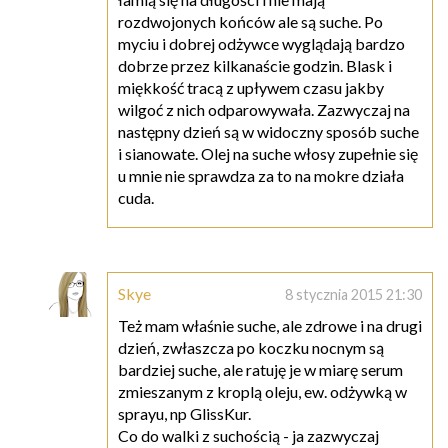
rozdwojonych końców ale są suche. Po
myciu i dobrej odżywce wyglądają bardzo
dobrze przez kilkanaście godzin. Blask i
miękkość tracą z upływem czasu jakby
wilgoć z nich odparowywała. Zazwyczaj na
następny dzień są w widoczny sposób suche
i sianowate. Olej na suche włosy zupełnie się
u mnie nie sprawdza za to na mokre działa
cuda.
Skye
8 stycznia 2015 21:30
Też mam właśnie suche, ale zdrowe i na drugi
dzień, zwłaszcza po koczku nocnym są
bardziej suche, ale ratuję je w miarę serum
zmieszanym z kroplą oleju, ew. odżywką w
sprayu, np GlissKur.
Co do walki z suchością - ja zazwyczaj