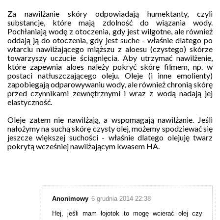
Za nawilżanie skóry odpowiadają humektanty, czyli
substancje, które mają zdolność do wiązania wody.
Pochłaniają wodę z otoczenia, gdy jest wilgotne, ale również
oddają ją do otoczenia, gdy jest suche - właśnie dlatego po
wtarciu nawilżającego miąższu z aloesu (czystego) skórze
towarzyszy uczucie ściągnięcia.
Aby utrzymać nawilżenie,
które zapewnia aloes należy pokryć skórę filmem, np. w
postaci natłuszczającego oleju. Oleje (i inne emolienty)
zapobiegają odparowywaniu wody, ale również chronią skórę
przed czynnikami zewnętrznymi i wraz z wodą nadają jej
elastyczność.
Oleje zatem nie nawilżają, a wspomagają nawilżanie. Jeśli
nałożymy na suchą skórę czysty olej, możemy spodziewać się
jeszcze większej suchości - właśnie dlatego olejuję twarz
pokrytą wcześniej nawilżającym kwasem HA.
Anonimowy
6 grudnia 2014 22:38
Hej, jeśli mam łojotok to mogę wcierać olej czy