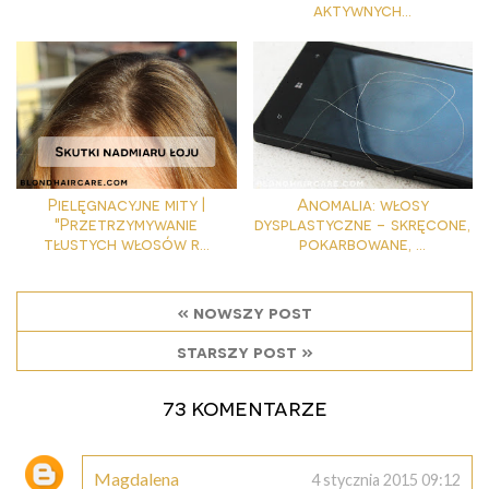
aktywnych...
Pielęgnacyjne mity |
Anomalia: włosy
"Przetrzymywanie
dysplastyczne - skręcone,
tłustych włosów r...
pokarbowane, ...
« nowszy post
starszy post »
73 komentarze
Magdalena
4 stycznia 2015 09:12