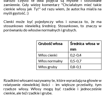
bardzo często te dwa pojęcia są mylone i stosowane
zamiennie. Gdy widzę komentarz "Chciałabym mieć takie
cienkie włosy jak Ty!" od razu wiem, że autor/ka miał/a na
myśli gęstość. :)
Cienki może być pojedynczy włos i oznacza to, że ma
stosunkowo niewielką średnicę. Stosunkowo, to znaczy w
porównaniu do włosów normalnych i grubych.
Grubość włosa
Średnica włosa w
mm
Włos cienki
0,2-0,4
Włos normalny
0,5-0,7
Włos gruby
0,8-0,1
Rzadkimi włosami nazywamy te, które wyrastają na głowie w
relatywnie niewielkiej ilości - im większe prześwity, tym
rzadsze włosy. Włosy mogą być rzadkie i jednocześnie
cienkie, ale też rzadkie i grube.