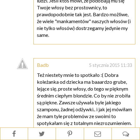
ludzi. Jeśli ktoś mówi, że podobają mu się
Twoje włosy bez prostownicy, to
prawdopodobnie tak jest. Bardzo możliwe,
że wiele "mankamentów" naszych włosów (i
nie tylko włosów) dostrzegamy jedynie my
same.
Badb
5 stycznia 2015 11:33
Też niestety mnie to spotkało :( Dobra
koleżanka od dziecka ma baaardzo grube,
lejące się, proste włosy, do tego w pięknym
średnim ciepłym blondzie. Co by nie zrobiła
są piękne. Zawsze używała byle jakiego
szamponu, żadnej odżywki.. i jak jej mówiłam
że mam tyle problemów ze swoimi to
spotykałam się z totalnym niezrozumieniem.
Tak jakby to była moja wina, że urodziłam
się z piórkami, a nie grubymi włosami ;/ albo