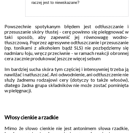
raczej jest to niewskazane?
Powszechnie spotykanym błędem jest odtłuszczanie i
przesuszanie skóry tłustej - cerę powinno się pielęgnować w
taki sposób, aby zapewnić jej równowagę wodno-
tłuszczową. Poprzez agresywne odtłuszczanie i przesuszanie
(np.
tonikami z alkoholem bądź SLS) nie pozbędziemy się
nadmiaru łoju, wręcz przeciwnie -
w ramach reakcji obronnej
cera zacznie produkować jeszcze więcej sebum
Im bardziej sucha skóra tym częściej i intensywniej trzeba ją
nawilżać i natłuszczać. Ani
odwodnienie, ani odtłuszczenie nie
służy żadnemu rodzajowi cery (dotyczy to także włosów),
dlatego
żadna grupa składników nie może zostać pominięta
w pielęgnacji.
Włosy cienkie a rzadkie
Mimo że słowo cienkie nie jest antonimem słowa rzadkie,