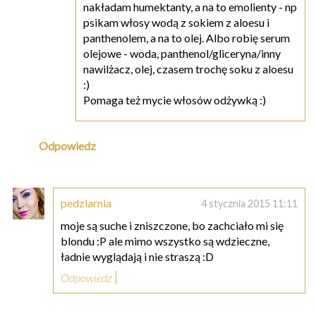
nakładam humektanty, a na to emolienty - np
psikam włosy wodą z sokiem z aloesu i
panthenolem, a na to olej. Albo robię serum
olejowe - woda, panthenol/gliceryna/inny
nawilżacz, olej, czasem trochę soku z aloesu
:)
Pomaga też mycie włosów odżywką :)
Odpowiedz
pedzlarnia
4 stycznia 2015 11:11
moje są suche i zniszczone, bo zachciało mi się
blondu :P ale mimo wszystko są wdzieczne,
ładnie wyglądają i nie straszą :D
Odpowiedz