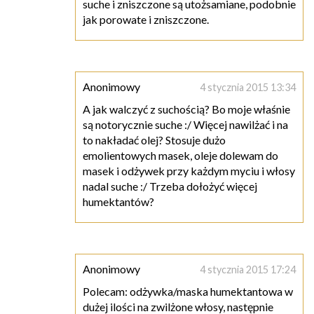
suche i zniszczone są utożsamiane, podobnie
jak porowate i zniszczone.
Anonimowy
4 stycznia 2015 13:34
A jak walczyć z suchością? Bo moje właśnie
są notorycznie suche :/ Więcej nawilżać i na
to nakładać olej? Stosuje dużo
emolientowych masek, oleje dolewam do
masek i odżywek przy każdym myciu i włosy
nadal suche :/ Trzeba dołożyć więcej
humektantów?
Anonimowy
4 stycznia 2015 17:24
Polecam: odżywka/maska humektantowa w
dużej ilości na zwilżone włosy, następnie