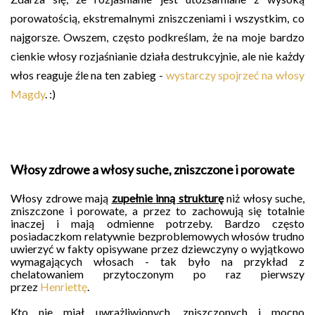
porowatością, ekstremalnymi zniszczeniami i wszystkim, co
najgorsze. Owszem, często podkreślam, że na moje bardzo
cienkie włosy rozjaśnianie działa destrukcyjnie, ale nie każdy
włos reaguje źle na ten zabieg -
wystarczy spojrzeć na włosy
Magdy
. :)
Włosy zdrowe a włosy suche, zniszczone i porowate
Włosy zdrowe mają
zupełnie inną strukturę
niż włosy suche,
zniszczone i porowate, a przez to zachowują się totalnie
inaczej i mają odmienne potrzeby. B
ardzo często
posiadaczkom relatywnie bezproblemowych włosów trudno
uwierzyć w fakty opisywane przez dziewczyny o wyjątkowo
wymagających włosach - tak było na przykład z
chelatowaniem przytoczonym po raz pierwszy
przez
Henriettę
.
Kto nie miał uwrażliwionych, zniszczonych i mocno