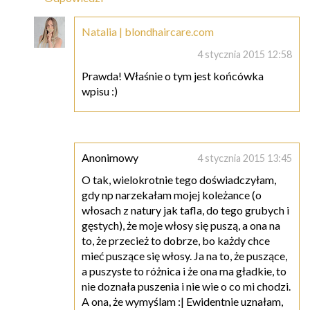
Natalia | blondhaircare.com
4 stycznia 2015 12:58
Prawda! Właśnie o tym jest końcówka
wpisu :)
Anonimowy
4 stycznia 2015 13:45
O tak, wielokrotnie tego doświadczyłam,
gdy np narzekałam mojej koleżance (o
włosach z natury jak tafla, do tego grubych i
gęstych), że moje włosy się puszą, a ona na
to, że przecież to dobrze, bo każdy chce
mieć puszące się włosy. Ja na to, że puszące,
a puszyste to różnica i że ona ma gładkie, to
nie doznała puszenia i nie wie o co mi chodzi.
A ona, że wymyślam :| Ewidentnie uznałam,