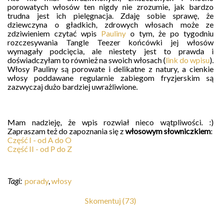
porowatych włosów ten nigdy nie zrozumie, jak bardzo
trudna jest ich pielęgnacja. Zdaję sobie sprawę, że
dziewczyna o gładkich, zdrowych włosach może ze
zdziwieniem czytać wpis
Pauliny
o tym, że po tygodniu
rozczesywania Tangle Teezer końcówki jej włosów
wymagały podcięcia, ale niestety jest to prawda i
doświadczyłam to również na swoich włosach (
link do wpisu
).
Włosy Pauliny są porowate i delikatne z natury, a cienkie
włosy poddawane regularnie zabiegom fryzjerskim są
zazwyczaj dużo bardziej uwrażliwione.
Mam nadzieję, że wpis rozwiał nieco wątpliwości. :)
Zapraszam też do zapoznania się z
włosowym słowniczkiem
:
Część I - od A do O
Część II - od P do Z
Tagi:
porady
,
włosy
Skomentuj (73)