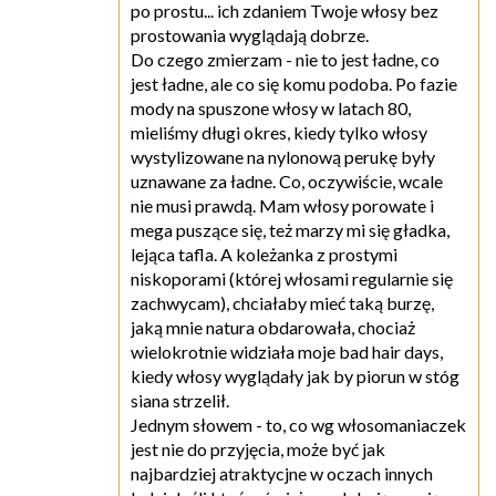
po prostu... ich zdaniem Twoje włosy bez
prostowania wyglądają dobrze.
Do czego zmierzam - nie to jest ładne, co
jest ładne, ale co się komu podoba. Po fazie
mody na spuszone włosy w latach 80,
mieliśmy długi okres, kiedy tylko włosy
wystylizowane na nylonową perukę były
uznawane za ładne. Co, oczywiście, wcale
nie musi prawdą. Mam włosy porowate i
mega puszące się, też marzy mi się gładka,
lejąca tafla. A koleżanka z prostymi
niskoporami (której włosami regularnie się
zachwycam), chciałaby mieć taką burzę,
jaką mnie natura obdarowała, chociaż
wielokrotnie widziała moje bad hair days,
kiedy włosy wyglądały jak by piorun w stóg
siana strzelił.
Jednym słowem - to, co wg włosomaniaczek
jest nie do przyjęcia, może być jak
najbardziej atraktycjne w oczach innych