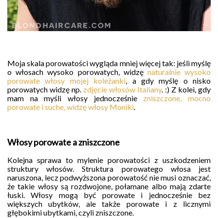
Moja skala porowatości wygląda mniej więcej tak: jeśli myślę
o włosach wysoko porowatych, widzę
naturalnie wysoko
porowate włosy mojej koleżanki
, a gdy myślę o nisko
porowatych widzę np.
zdjęcie włosów Italiany
. :) Z kolei, gdy
mam na myśli włosy jednocześnie
zniszczone, mocno
porowate i suche, widzę włosy Moniki
.
Włosy porowate a zniszczone
Kolejna sprawa to mylenie porowatości z uszkodzeniem
struktury włosów. Struktura porowatego włosa jest
naruszona, lecz podwyższona porowatość nie musi oznaczać,
że takie włosy są rozdwojone, połamane albo mają zdarte
łuski. Włosy mogą być porowate i jednocześnie bez
większych ubytków, ale także porowate i z licznymi
głębokimi ubytkami, czyli zniszczone.