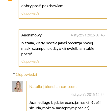
dobry post! pozdrawiam!
Odpowiedz
Anonimowy
4 stycznia 2015 09:48
Natalia, kiedy będzie jakaś recenzja nowej
maski,szamponu,odżywki? uwielbiam takie
posty!
Odpowiedz
Odpowiedzi
Natalia | blondhaircare.com
4 stycznia 2015 12:54
Już niedługo będzie recenzja maski :-) Jeśli
się uda, może w następnym poście :)