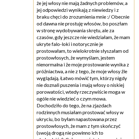
że jej włosy nie mają żadnych problemów, a
jej odpowiedzi wynikają z niewiedzy i z
braku chęci do zrozumienia mnie :/ Obecnie
od dawna nie prostuję włosów, bo poszłam
w stronę wydobywania skrętu, ale za
czasów, gdy jeszcze nie wiedziałam, że mam
ukryte falo-loki i notorycznie je
prostowałam, to wielokrotnie słyszałam od
prostowłosych, że wymyślam, jestem
nienormalna i że moje prostowanie wynika z
próżniactwa, a nie z tego, że moje włosy źle
wyglądają. Łatwo mówić tym, którzy nigdy
nie doznali puszenia i mają włosy o niskiej
porowatości, wtedy rzeczywiście moga w
ogóle nie wiedzieć o czym mowa.
Dochodziło do tego, że na zjazdach
rodzinnych musiałam prostować włosy w
ukryciu, bo byłam napastowana przez
prostowłosych, że mam z tym skończyć
(swoją drogą nie powinno ich to