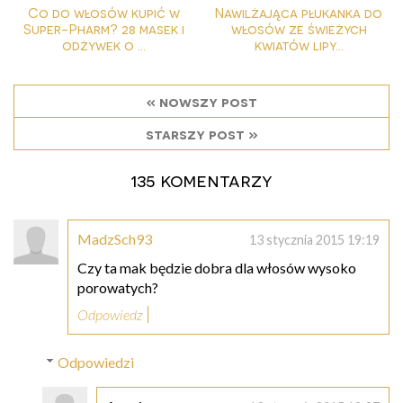
Co do włosów kupić w
Nawilżająca płukanka do
Super-Pharm? 28 masek i
włosów ze świeżych
odżywek o ...
kwiatów lipy...
« nowszy post
starszy post »
135 komentarzy
MadzSch93
13 stycznia 2015 19:19
Czy ta mak będzie dobra dla włosów wysoko
porowatych?
Odpowiedz
Odpowiedzi