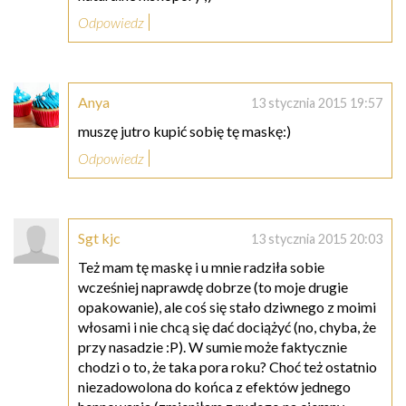
Odpowiedz
Anya
13 stycznia 2015 19:57
muszę jutro kupić sobię tę maskę:)
Odpowiedz
Sgt kjc
13 stycznia 2015 20:03
Też mam tę maskę i u mnie radziła sobie
wcześniej naprawdę dobrze (to moje drugie
opakowanie), ale coś się stało dziwnego z moimi
włosami i nie chcą się dać dociążyć (no, chyba, że
przy nasadzie :P). W sumie może faktycznie
chodzi o to, że taka pora roku? Choć też ostatnio
niezadowolona do końca z efektów jednego