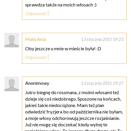
sprawdza także na moich włosach :)
Odpowiedz
Mała Ania
13 stycznia 2015 19:23
Oby jeszcze u mnie w mieście była! :D
Odpowiedz
Anonimowy
13 stycznia 2015 19:27
Jutro biegnę do rossmana, z moimi włosami też
dzieje się coś niedobrego. Spuszone na końcach,
jakieś takie niedociążone. Mam też plan
odwiedzić fryzjera bo od października nie byłam,
a moje włosy odchorowują jeszcze rozjaśnianie.
Już nie mogę się doczekać kiedy wytnę te
rozjaśniane włosy. To jeszcze długa droga, ale Ty