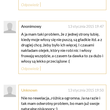
Odpowiedz
Anonimowy
13 stycznia 2015 19:47
A ja mam taki problem, że z jednej strony lubię,
kiedy moje włosy się nie puszą, są gładkie itd. a z
drugiej chcę, żeby było ich więcej. I czasami
nakładam olejek, który nie robi nic i włosy
fruwają wszędzie, a czasem ta dawka to za dużo i
włosy są lekko przeciążone :(
Odpowiedz
Unknown
13 stycznia 2015 19:50
Nie no rewelacja...różnica ogromna. Ja na razie i
tak mam odwrotny problem, bo mam już swoje
naturalne niskopory ;)