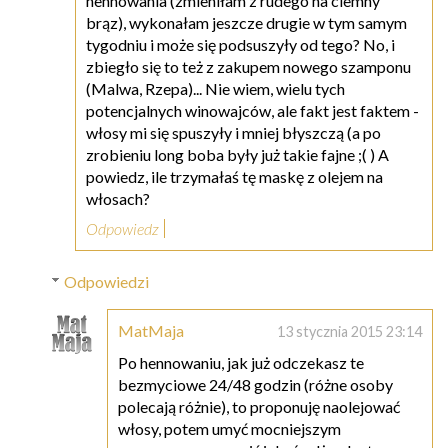
hennowania (zmieniłam z rudego na ciemny
brąz), wykonałam jeszcze drugie w tym samym
tygodniu i może się podsuszyły od tego? No, i
zbiegło się to też z zakupem nowego szamponu
(Malwa, Rzepa)... Nie wiem, wielu tych
potencjalnych winowajców, ale fakt jest faktem -
włosy mi się spuszyły i mniej błyszczą (a po
zrobieniu long boba były już takie fajne ;( ) A
powiedz, ile trzymałaś tę maskę z olejem na
włosach?
Odpowiedz
Odpowiedzi
MatMaja
13 stycznia 2015 23:14
Po hennowaniu, jak już odczekasz te
bezmyciowe 24/48 godzin (różne osoby
polecają różnie), to proponuję naolejować
włosy, potem umyć mocniejszym