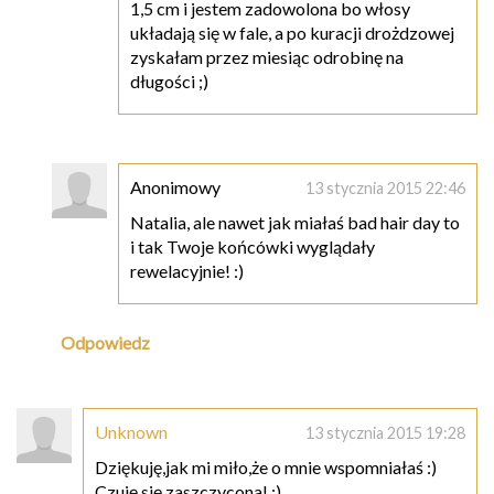
1,5 cm i jestem zadowolona bo włosy
układają się w fale, a po kuracji drożdzowej
zyskałam przez miesiąc odrobinę na
długości ;)
Anonimowy
13 stycznia 2015 22:46
Natalia, ale nawet jak miałaś bad hair day to
i tak Twoje końcówki wyglądały
rewelacyjnie! :)
Odpowiedz
Unknown
13 stycznia 2015 19:28
Dziękuję,jak mi miło,że o mnie wspomniałaś :)
Czuję się zaszczycona! :)