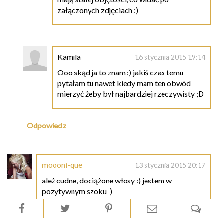
załączonych zdjęciach :)
Kamila
16 stycznia 2015 19:14
Ooo skąd ja to znam :) jakiś czas temu
pytałam tu nawet kiedy mam ten obwód
mierzyć żeby był najbardziej rzeczywisty ;D
Odpowiedz
moooni-que
13 stycznia 2015 20:17
ależ cudne, dociążone włosy :) jestem w
pozytywnym szoku :)
Odpowiedz