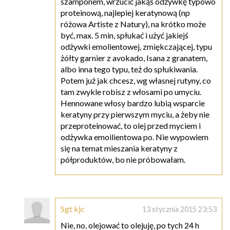
szamponem, wrzucić jakąś odżywkę typowo
proteinową, najlepiej keratynową (np
różowa Artiste z Natury), na krótko może
być, max. 5 min, spłukać i użyć jakiejś
odżywki emolientowej, zmiękczającej, typu
żółty garnier z avokado, Isana z granatem,
albo inna tego typu, też do spłukiwania.
Potem już jak chcesz, wg własnej rutyny, co
tam zwykle robisz z włosami po umyciu.
Hennowane włosy bardzo lubią wsparcie
keratyny przy pierwszym myciu, a żeby nie
przeproteinować, to olej przed myciem i
odżywka emoilientowa po. Nie wypowiem
się na temat mieszania keratyny z
półproduktów, bo nie próbowałam.
Sgt kjc
13 stycznia 2015 23:53
Nie, no, olejować to olejuję, po tych 24 h