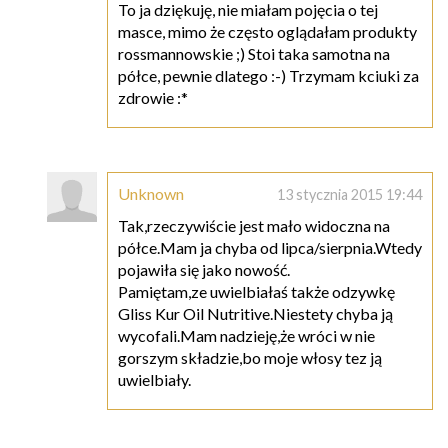
To ja dziękuję, nie miałam pojęcia o tej
masce, mimo że często oglądałam produkty
rossmannowskie ;) Stoi taka samotna na
półce, pewnie dlatego :-) Trzymam kciuki za
zdrowie :*
Unknown
13 stycznia 2015 19:44
Tak,rzeczywiście jest mało widoczna na
półce.Mam ja chyba od lipca/sierpnia.Wtedy
pojawiła się jako nowość.
Pamiętam,ze uwielbiałaś także odzywkę
Gliss Kur Oil Nutritive.Niestety chyba ją
wycofali.Mam nadzieję,że wróci w nie
gorszym składzie,bo moje włosy tez ją
uwielbiały.