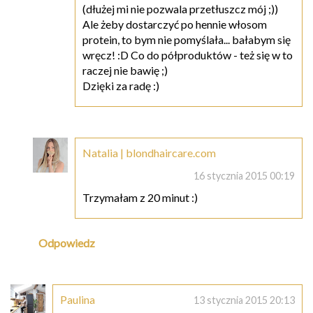
(dłużej mi nie pozwala przetłuszcz mój ;))
Ale żeby dostarczyć po hennie włosom
protein, to bym nie pomyślała... bałabym się
wręcz! :D Co do półproduktów - też się w to
raczej nie bawię ;)
Dzięki za radę :)
Natalia | blondhaircare.com
16 stycznia 2015 00:19
Trzymałam z 20 minut :)
Odpowiedz
Paulina
13 stycznia 2015 20:13