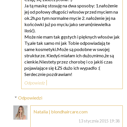
Ja tą maskę stosuję na dwa sposoby: 1.nałożenie
jej od połowy długości włosów przed myciem na
ok.2h,po tym normalne mycie 2. nałożenie jej na
końcówki już po myciu jako serum(niewielka
ilość).
Może nie mam tak gęstych i pięknych włosów jak
Ty,ale tak samo mi jak Tobie odpowiadają te
same kosmetyki.Może są podobne w swojej
strukturze. Kiedyś miałam ich dużo,mimo,że są
cienkie.Niestety przez chorobę i co jakiś czas
pojawiające się ŁZS dużo ich wypadło :(
Serdecznie pozdrawiam!
Odpowiedz
Odpowiedzi
Natalia | blondhaircare.com
13 stycznia 2015 19:38