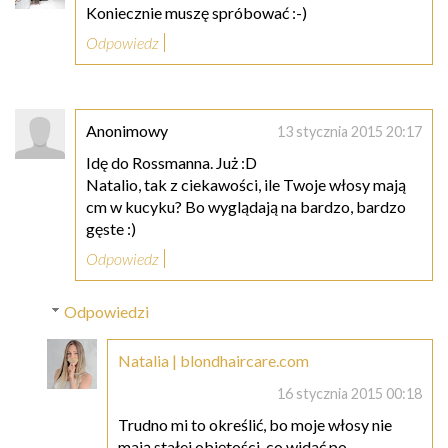
Koniecznie muszę spróbować :-)
Odpowiedz
Anonimowy
13 stycznia 2015 20:17
Idę do Rossmanna. Już :D
Natalio, tak z ciekawości, ile Twoje włosy mają
cm w kucyku? Bo wyglądają na bardzo, bardzo
gęste :)
Odpowiedz
Odpowiedzi
Natalia | blondhaircare.com
16 stycznia 2015 00:18
Trudno mi to określić, bo moje włosy nie
mają stałej objętości, co widać po