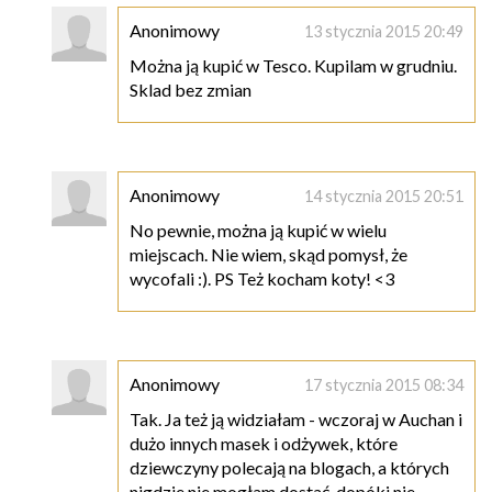
Anonimowy
13 stycznia 2015 20:49
Można ją kupić w Tesco. Kupilam w grudniu.
Sklad bez zmian
Anonimowy
14 stycznia 2015 20:51
No pewnie, można ją kupić w wielu
miejscach. Nie wiem, skąd pomysł, że
wycofali :). PS Też kocham koty! <3
Anonimowy
17 stycznia 2015 08:34
Tak. Ja też ją widziałam - wczoraj w Auchan i
dużo innych masek i odżywek, które
dziewczyny polecają na blogach, a których
nigdzie nie mogłam dostać, dopóki nie