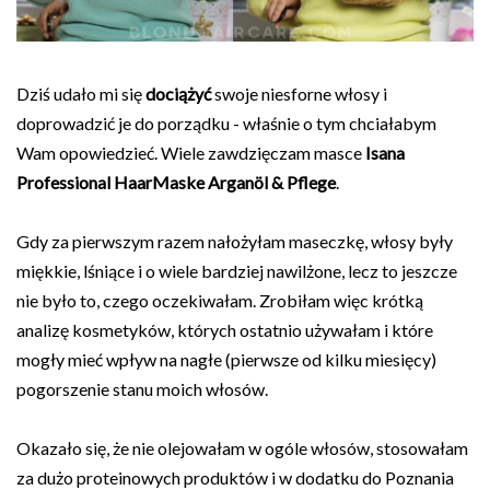
Dziś udało mi się
dociążyć
swoje niesforne włosy i
doprowadzić je do porządku - właśnie o tym chciałabym
Wam opowiedzieć. Wiele zawdzięczam masce
Isana
Professional HaarMaske Arganöl & Pflege
.
Gdy za pierwszym razem nałożyłam maseczkę, włosy były
miękkie, lśniące i o wiele bardziej nawilżone, lecz to jeszcze
nie było to, czego oczekiwałam. Zrobiłam więc krótką
analizę kosmetyków, których ostatnio używałam i które
mogły mieć wpływ na nagłe (pierwsze od kilku miesięcy)
pogorszenie stanu moich włosów.
Okazało się, że nie olejowałam w ogóle włosów, stosowałam
za dużo proteinowych produktów i w dodatku do Poznania