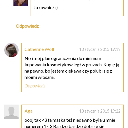
Ja również :)
Odpowiedz
Catherine Wolf
13 stycznia 2015 19:19
No i mój plan ograniczenia do minimum
kupowania kosmetyków legł w gruzach. Kupię ją
na pewno, bo jestem ciekawa czy polubi się z
moimi włosami.
Odpowiedz
Aga
13 stycznia 2015 19:22
oooj tak <3 ta maska też niedawno była u mnie
numerem 1 <3 Bardzo bardzo dobrze się