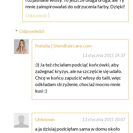
mnie zainspirowałaś do odrzucenia farby. Dzięki!
Odpowiedz
Odpowiedzi
Natalia | blondhaircare.com
13 stycznia 2015 19:37
:)) Ja też chciałam podciąć końcówki, aby
zażegnać kryzys, ale na szczęście się udało.
Chcę w końcu zapuścić włosy do talii, więc
odkładam strzyżenie, chociaż mocno mnie
kusi :)
Unknown
13 stycznia 2015 20:07
a ja dzisiaj podcięłam sama w domu około