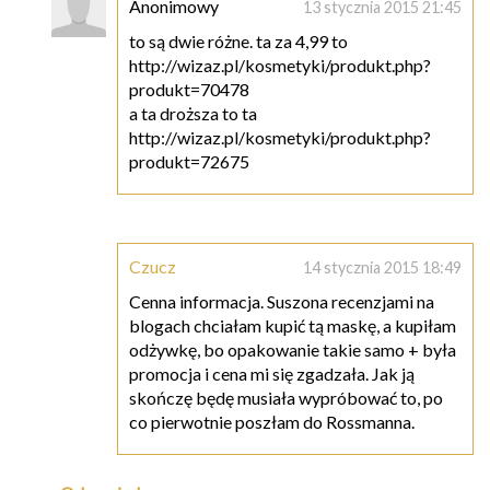
Anonimowy
13 stycznia 2015 21:45
to są dwie różne. ta za 4,99 to
http://wizaz.pl/kosmetyki/produkt.php?
produkt=70478
a ta droższa to ta
http://wizaz.pl/kosmetyki/produkt.php?
produkt=72675
Czucz
14 stycznia 2015 18:49
Cenna informacja. Suszona recenzjami na
blogach chciałam kupić tą maskę, a kupiłam
odżywkę, bo opakowanie takie samo + była
promocja i cena mi się zgadzała. Jak ją
skończę będę musiała wypróbować to, po
co pierwotnie poszłam do Rossmanna.