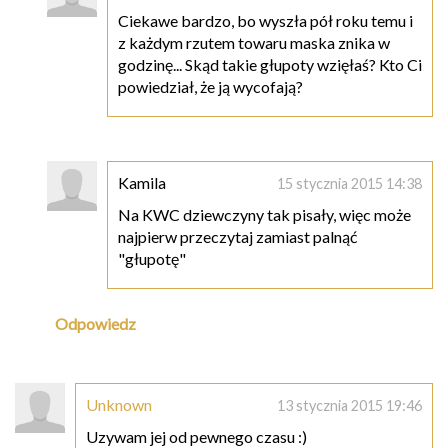
Ciekawe bardzo, bo wyszła pół roku temu i
z każdym rzutem towaru maska znika w
godzinę... Skąd takie głupoty wzięłaś? Kto Ci
powiedział, że ją wycofają?
Kamila
15 stycznia 2015 14:38
Na KWC dziewczyny tak pisały, więc może
najpierw przeczytaj zamiast palnąć
"głupotę"
Odpowiedz
Unknown
13 stycznia 2015 19:46
Uzywam jej od pewnego czasu :)