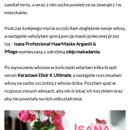
zawitał mróz, a wraz z nim suche powietrze na zewnątrz i w
mieszkaniu.
Podczas kolejnego mycia oczyściłam dogłębnie swoje włosy,
a następnie nałożyłam sporą porcję maski poleconej przez
Izę -
Isana Professional HaarMaske Arganöl &
Pflege
wymieszaną z odrobiną
oleju makadamia
.
Po wysuszeniu włosów w końcówki wtarłam kilka kropli
serum
Kerastase Elixir K Ultimate
, a następnie rozczesałam
włosy na sucho szczotką z włosia dzika. Poszłam spać w
rozpuszczonych włosach, aby nie ściskać ich koczkiem oraz
aby nie powstały na nich odkształcenia.