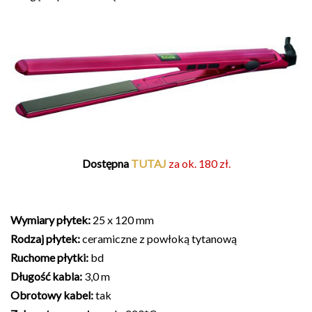
Dostępna
TUTAJ
za ok. 180 zł.
Wymiary płytek:
25 x 120 mm
Rodzaj płytek:
ceramiczne z powłoką tytanową
Ruchome płytki:
bd
Długość kabla:
3,0 m
Obrotowy kabel:
tak