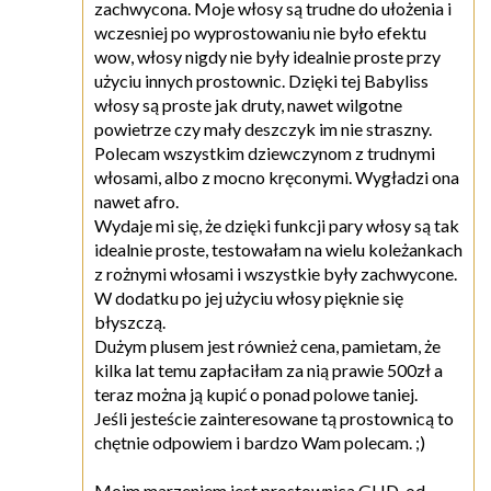
zachwycona. Moje włosy są trudne do ułożenia i
wczesniej po wyprostowaniu nie było efektu
wow, włosy nigdy nie były idealnie proste przy
użyciu innych prostownic. Dzięki tej Babyliss
włosy są proste jak druty, nawet wilgotne
powietrze czy mały deszczyk im nie straszny.
Polecam wszystkim dziewczynom z trudnymi
włosami, albo z mocno kręconymi. Wygładzi ona
nawet afro.
Wydaje mi się, że dzięki funkcji pary włosy są tak
idealnie proste, testowałam na wielu koleżankach
z rożnymi włosami i wszystkie były zachwycone.
W dodatku po jej użyciu włosy pięknie się
błyszczą.
Dużym plusem jest również cena, pamietam, że
kilka lat temu zapłaciłam za nią prawie 500zł a
teraz można ją kupić o ponad polowe taniej.
Jeśli jesteście zainteresowane tą prostownicą to
chętnie odpowiem i bardzo Wam polecam. ;)
Moim marzeniem jest prostownica GHD, od