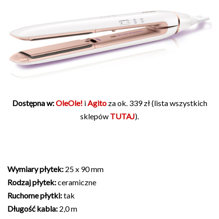
Dostępna w:
OleOle!
i
Agito
za ok. 339 zł (lista wszystkich
sklepów
TUTAJ
).
Wymiary płytek:
25 x 90 mm
Rodzaj płytek:
ceramiczne
Ruchome płytki:
tak
Długość kabla:
2,0 m