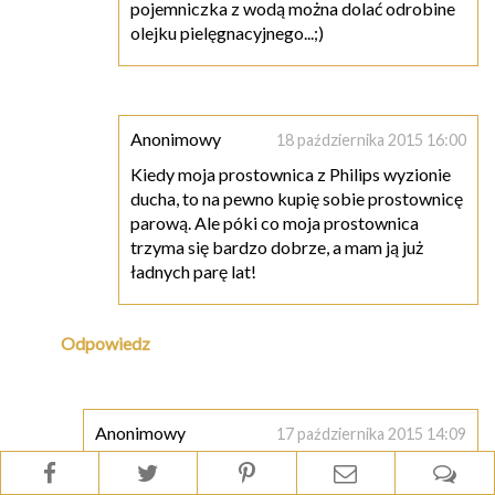
pojemniczka z wodą można dolać odrobine
olejku pielęgnacyjnego...;)
Anonimowy
18 października 2015 16:00
Kiedy moja prostownica z Philips wyzionie
ducha, to na pewno kupię sobie prostownicę
parową. Ale póki co moja prostownica
trzyma się bardzo dobrze, a mam ją już
ładnych parę lat!
Odpowiedz
Anonimowy
17 października 2015 14:09
Mam pytanie do Ciebie Natalio i bardzo proszę
o poradę.