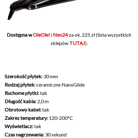
Dostępna w
OleOle!
i
Neo24
za ok. 225 zł (lista wszystkich
sklepów
TUTAJ
).
Szerokość płytek:
30 mm
Rodzaj płytek:
ceramiczne NanoGlide
Ruchome płytki:
tak
Długość kabla:
2,0 m
Obrotowy kabel:
tak
Zakres temperatury:
120-200*C
Wyświetlacz:
tak
Czas nagrzewania:
30 sekund