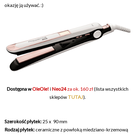
okazję ją używać. :)
Dostępna w
OleOle!
i
Neo24
za ok. 160 zł
(lista wszystkich
sklepów
TUTAJ
).
Szerokość płytek:
25 x 90 mm
Rodzaj płytek:
ceramiczne z powłoką miedziano-krzemową