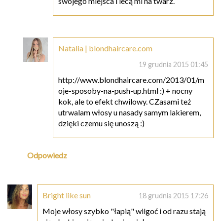
swojego miejsca i lecą mi na twarz.
Natalia | blondhaircare.com
19 grudnia 2015 01:45
http://www.blondhaircare.com/2013/01/m
oje-sposoby-na-push-up.html :) + nocny
kok, ale to efekt chwilowy. CZasami też
utrwalam włosy u nasady samym lakierem,
dzięki czemu się unoszą :)
Odpowiedz
Bright like sun
18 grudnia 2015 17:26
Moje włosy szybko "łapią" wilgoć i od razu stają