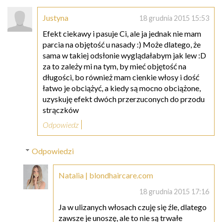
Justyna
18 grudnia 2015 15:53
Efekt ciekawy i pasuje Ci, ale ja jednak nie mam
parcia na objętość u nasady :) Może dlatego, że
sama w takiej odsłonie wyglądałabym jak lew :D
za to zależy mi na tym, by mieć objętość na
długości, bo również mam cienkie włosy i dość
łatwo je obciążyć, a kiedy są mocno obciążone,
uzyskuję efekt dwóch przerzuconych do przodu
strączków
Odpowiedz
Odpowiedzi
Natalia | blondhaircare.com
18 grudnia 2015 17:16
Ja w ulizanych włosach czuję się źle, dlatego
zawsze je unoszę, ale to nie są trwałe