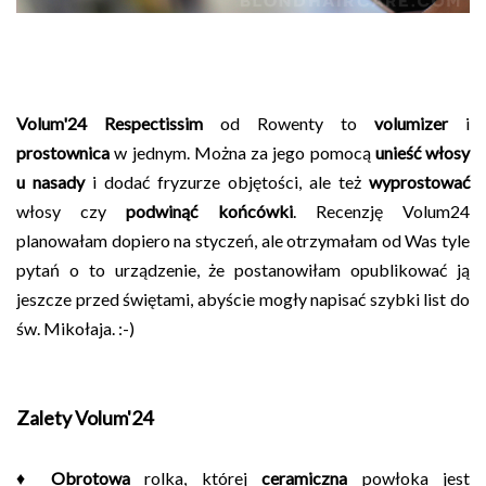
Volum'24 Respectissim
od Rowenty to
volumizer
i
prostownica
w jednym. Można za jego pomocą
unieść włosy
u nasady
i dodać fryzurze objętości, ale też
wyprostować
włosy czy
podwinąć końcówki
. Recenzję Volum24
planowałam dopiero na styczeń, ale otrzymałam od Was tyle
pytań o to urządzenie, że postanowiłam opublikować ją
jeszcze przed świętami, abyście mogły napisać szybki list do
św. Mikołaja. :-)
Zalety Volum'24
♦
Obrotowa
rolka, której
ceramiczna
powłoka jest