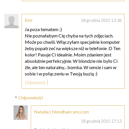
Emi
18 grudnia 2015 13:36
Ja poza tematem ;)
Nie poznałabym Cię chyba na tych zdjęciach.
Może po chwili. Włączyłam specjalnie komputer
żeby popatrzeć na większe niż w telefonie :D Ten
kolor! Pasuje Ci idealnie. Moim zdaniem jest
absolutnie perfekcyjnie. W blondzie nie było Ci
źle, ale ten naturalny... bomba. W sensie i sam w
sobie i w połączeniu w Twoją buzią :)
Odpowiedz
Odpowiedzi
Natalia | blondhaircare.com
18 grudnia 2015 17:13