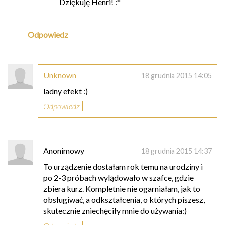
Dziękuję Henri! :*
Odpowiedz
Unknown
18 grudnia 2015 14:05
ladny efekt :)
Odpowiedz
Anonimowy
18 grudnia 2015 14:37
To urządzenie dostałam rok temu na urodziny i
po 2-3 próbach wylądowało w szafce, gdzie
zbiera kurz. Kompletnie nie ogarniałam, jak to
obsługiwać, a odkształcenia, o których piszesz,
skutecznie zniechęciły mnie do używania:)