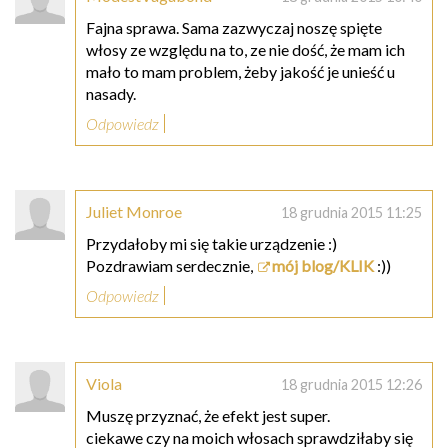
Fajna sprawa. Sama zazwyczaj noszę spięte
włosy ze względu na to, ze nie dość, że mam ich
mało to mam problem, żeby jakość je unieść u
nasady.
Odpowiedz
Juliet Monroe
18 grudnia 2015 11:25
Przydałoby mi się takie urządzenie :)
Pozdrawiam serdecznie,
mój blog/KLIK
:))
Odpowiedz
Viola
18 grudnia 2015 12:26
Muszę przyznać, że efekt jest super.
ciekawe czy na moich włosach sprawdziłaby się