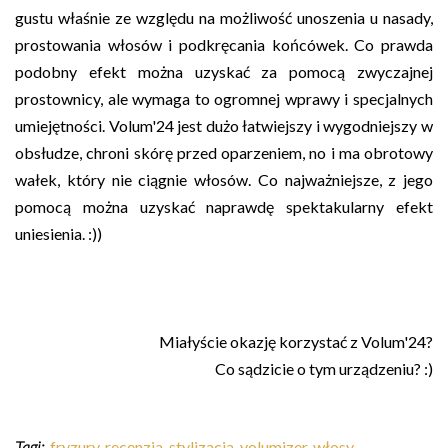
gustu właśnie ze względu na możliwość unoszenia u nasady,
prostowania włosów i podkręcania końcówek. Co prawda
podobny efekt można uzyskać za pomocą zwyczajnej
prostownicy, ale wymaga to ogromnej wprawy i specjalnych
umiejętności. Volum'24 jest dużo łatwiejszy i wygodniejszy w
obsłudze, chroni skórę przed oparzeniem, no i ma obrotowy
wałek, który nie ciągnie włosów. Co najważniejsze, z jego
pomocą można uzyskać naprawdę spektakularny efekt
uniesienia. :))
Miałyście okazję korzystać z Volum'24?
Co sądzicie o tym urządzeniu? :)
Tagi:
fryzury
,
recenzja
,
stylizacja
,
volumizer
,
włosy