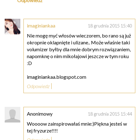
Odpowiedz
imaginiankaa
18 grudnia 2015 15:40
Nie mogę myć włosów wieczorem, bo rano są już
okropnie oklapnięte i ulizane.. Może właśnie taki
volumizer byłby dla mnie dobrym rozwiązaniem,
napomknę o nim mikołajowi jeszcze w tym roku
:D
imaginiankaa.blogspot.com
Odpowiedz
Anonimowy
18 grudnia 2015 15:44
Woooow zainspirowałaś mnie:)Piękna jesteś w
tej fryzurze!!!!
Odpowiedz