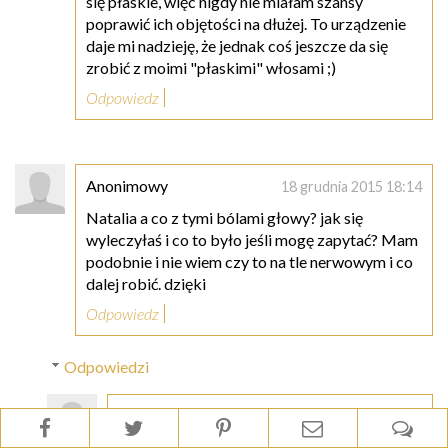
się płaskie, więc nigdy nie miałam szansy
poprawić ich objętości na dłużej. To urządzenie
daje mi nadzieję, że jednak coś jeszcze da się
zrobić z moimi "płaskimi" włosami ;)
Odpowiedz
Anonimowy
18 grudnia 2015 18:14
Natalia a co z tymi bólami głowy? jak się
wyleczyłaś i co to było jeśli mogę zapytać? Mam
podobnie i nie wiem czy to na tle nerwowym i co
dalej robić. dzięki
Odpowiedz
Odpowiedzi
Anonimowy
18 grudnia 2015 19:59
Picie dużej ilości wody pomaga. Banalne ale