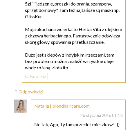
5zł" "jedzenie, proszki do prania, szampony,
sprzęt domowy". Tam też najtańsze są maski np.
GlissKur.
Moja ukochana wcierka to Herba Vita z olejkiem
z drzewa herbacianego. Fantastycznie odświeża
skórę głowy, spowalnia przetłuszczanie.
Dużo jest sklepów z indyjskimi rzeczami, tam
bez problemu można znaleźć wszystkie oleje,
wodę różaną, zioła itp.
Odpowiedz
Odpowiedzi
Natalia | blondhaircare.com
26 stycznia 2016 01:13
No tak, Aga, Ty tam przecież mieszkasz! :))