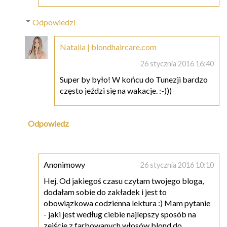
Odpowiedzi
Natalia | blondhaircare.com
26 stycznia 2016 16:40
Super by było! W końcu do Tunezji bardzo
często jeździ się na wakacje. :-)))
Odpowiedz
Anonimowy
26 stycznia 2016 10:10
Hej. Od jakiegoś czasu czytam twojego bloga,
dodałam sobie do zakładek i jest to
obowiązkowa codzienna lektura :) Mam pytanie
- jaki jest według ciebie najlepszy sposób na
zejście z farbowanych włosów blond do