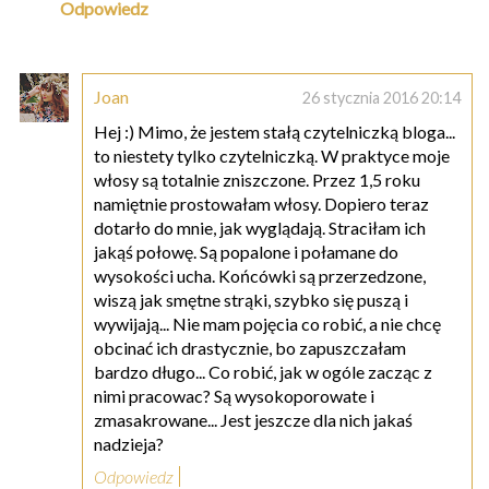
Odpowiedz
Joan
26 stycznia 2016 20:14
Hej :) Mimo, że jestem stałą czytelniczką bloga...
to niestety tylko czytelniczką. W praktyce moje
włosy są totalnie zniszczone. Przez 1,5 roku
namiętnie prostowałam włosy. Dopiero teraz
dotarło do mnie, jak wyglądają. Straciłam ich
jakąś połowę. Są popalone i połamane do
wysokości ucha. Końcówki są przerzedzone,
wiszą jak smętne strąki, szybko się puszą i
wywijają... Nie mam pojęcia co robić, a nie chcę
obcinać ich drastycznie, bo zapuszczałam
bardzo długo... Co robić, jak w ogóle zacząc z
nimi pracowac? Są wysokoporowate i
zmasakrowane... Jest jeszcze dla nich jakaś
nadzieja?
Odpowiedz