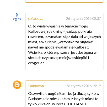
dziadova
26 stycznia 2016 08:37
O, to wiele wyjaśnia w temacie mojej
Kallosowej rozkminy - jeżdżąc po kraju
rowerem, trzymałam się z dala od większych
miast, a w sklepie ,,wszystko za piątaka"
nawet nie spodziewałam się Kallosa ;)
Wcierka, o której piszesz, jest dostępna w
sieciach czy raczej mniejsze sklepiki i
drogerie?
Unknown
26 stycznia 2016 15:19
Oczywiście uogólniłam, bo ja dłużej tylko w
Budapeszcie mieszkałam, z innych miast to
tylko kilka dni w Pecs (KOCHAM TO