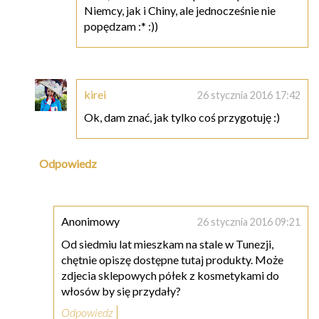
Niemcy, jak i Chiny, ale jednocześnie nie
popędzam :* :))
kirei
26 stycznia 2016 17:42
Ok, dam znać, jak tylko coś przygotuję :)
Odpowiedz
Anonimowy
26 stycznia 2016 09:21
Od siedmiu lat mieszkam na stale w Tunezji,
chętnie opiszę dostępne tutaj produkty. Może
zdjecia sklepowych półek z kosmetykami do
włosów by się przydały?
Odpowiedz