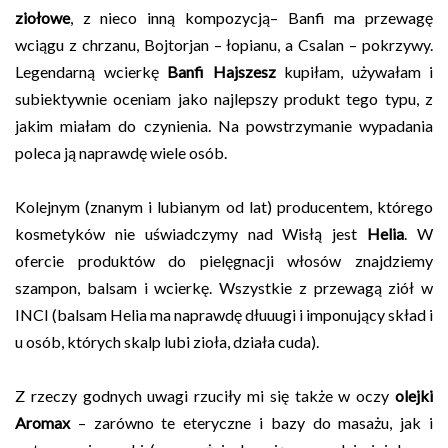
ziołowe
, z nieco inną kompozycją– Banfi ma przewagę
wciągu z chrzanu, Bojtorjan – łopianu, a Csalan – pokrzywy.
Legendarną wcierkę
Banfi Hajszesz
kupiłam, używałam i
subiektywnie oceniam jako najlepszy produkt tego typu, z
jakim miałam do czynienia. Na powstrzymanie wypadania
poleca ją naprawdę wiele osób.
Kolejnym (znanym i lubianym od lat) producentem, którego
kosmetyków nie uświadczymy nad Wisłą jest
Helia
. W
ofercie produktów do pielęgnacji włosów znajdziemy
szampon, balsam i wcierkę. Wszystkie z przewagą ziół w
INCI (balsam Helia ma naprawdę dłuuugi i imponujący skład i
u osób, których skalp lubi zioła, działa cuda).
Z rzeczy godnych uwagi rzuciły mi się także w oczy
olejki
Aromax
– zarówno te eteryczne i bazy do masażu, jak i