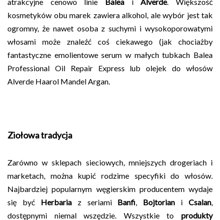
atrakcyjne cenowo linie
Balea
i
Alverde
. Większość
kosmetyków obu marek zawiera alkohol, ale wybór jest tak
ogromny, że nawet osoba z suchymi i wysokoporowatymi
włosami może znaleźć coś ciekawego (jak chociażby
fantastyczne emolientowe serum w małych tubkach Balea
Professional Oil Repair Express lub olejek do włosów
Alverde Haarol Mandel Argan.
Ziołowa tradycja
Zarówno w sklepach sieciowych, mniejszych drogeriach i
marketach, można kupić rodzime specyfiki do włosów.
Najbardziej popularnym węgierskim producentem wydaje
się być
Herbaria
z seriami
Banfi
,
Bojtorian
i
Csalan
,
dostępnymi niemal wszędzie. Wszystkie to
produkty