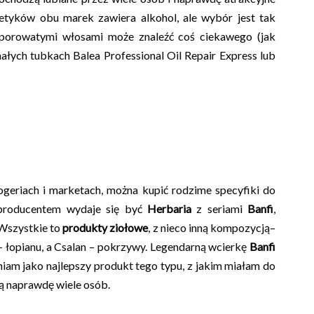
etyków obu marek zawiera alkohol, ale wybór jest tak
porowatymi włosami może znaleźć coś ciekawego (jak
łych tubkach Balea Professional Oil Repair Express lub
geriach i marketach, można kupić rodzime specyfiki do
 producentem wydaje się być
Herbaria
z seriami
Banfi
,
 Wszystkie to
produkty ziołowe
, z nieco inną kompozycją–
– łopianu, a Csalan – pokrzywy. Legendarną wcierkę
Banfi
iam jako najlepszy produkt tego typu, z jakim miałam do
ą naprawdę wiele osób.