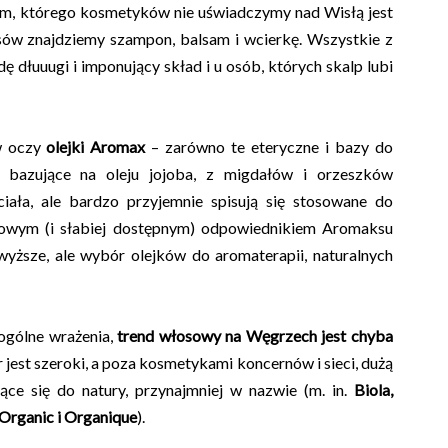
em, którego kosmetyków nie uświadczymy nad Wisłą jest
sów znajdziemy szampon, balsam i wcierkę. Wszystkie z
 dłuuugi i imponujący skład i u osób, których skalp lubi
 w oczy
olejki Aromax
– zarówno te eteryczne i bazy do
e bazujące na oleju jojoba, z migdałów i orzeszków
iała, ale bardzo przyjemnie spisują się stosowane do
kowym (i słabiej dostępnym) odpowiednikiem Aromaksu
yższe, ale wybór olejków do aromaterapii, naturalnych
 ogólne wrażenia,
trend włosowy na Węgrzech jest chyba
jest szeroki, a poza kosmetykami koncernów i sieci, dużą
ące się do natury, przynajmniej w nazwie (m. in.
Biola,
o Organic i Organique
).