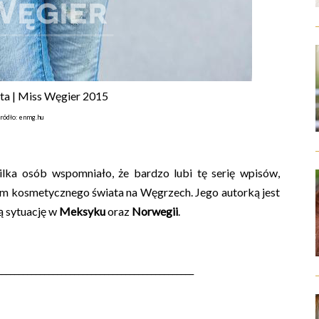
ta | Miss Węgier 2015
źródło: enmg.hu
kilka osób wspomniało, że bardzo lubi tę serię wpisów,
em kosmetycznego świata na Węgrzech. Jego autorką jest
ą sytuację w
Meksyku
oraz
Norwegii
.
______________________________________________