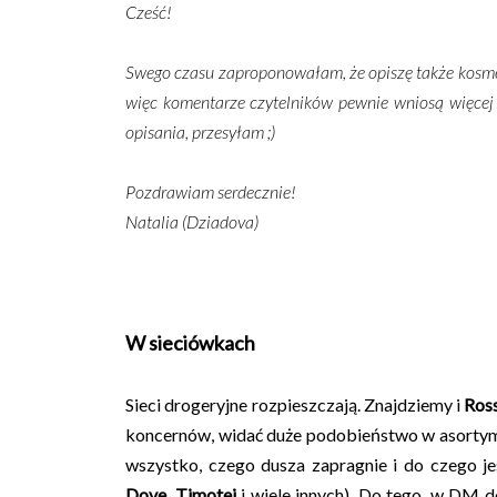
Cześć!
Swego czasu zaproponowałam, że opiszę także kosmety
więc komentarze czytelników pewnie wniosą więcej ni
opisania, przesyłam ;)
Pozdrawiam serdecznie!
Natalia (Dziadova)
W sieciówkach
Sieci drogeryjne rozpieszczają. Znajdziemy i
Ros
koncernów, widać duże podobieństwo w asortym
wszystko, czego dusza zapragnie i do czego j
Dove, Timotei
i wiele innych). Do tego, w DM d