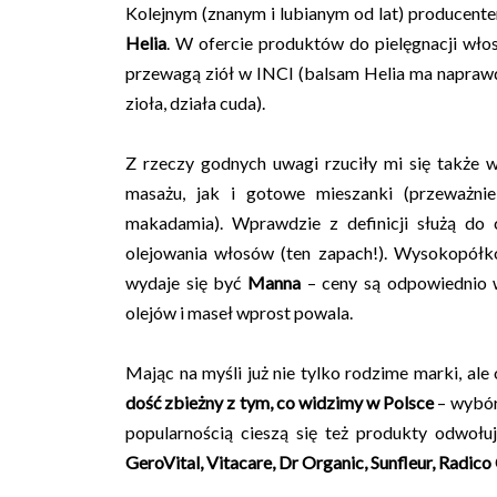
Kolejnym (znanym i lubianym od lat) producent
Helia
. W ofercie produktów do pielęgnacji wło
przewagą ziół w INCI (balsam Helia ma naprawdę
zioła, działa cuda).
Z rzeczy godnych uwagi rzuciły mi się także
masażu, jak i gotowe mieszanki (przeważni
makadamia). Wprawdzie z definicji służą do c
olejowania włosów (ten zapach!). Wysokopół
wydaje się być
Manna
– ceny są odpowiednio w
olejów i maseł wprost powala.
Mając na myśli już nie tylko rodzime marki, ale
dość zbieżny z tym, co widzimy w Polsce
– wybór 
popularnością cieszą się też produkty odwołuj
GeroVital, Vitacare, Dr Organic, Sunfleur, Radic