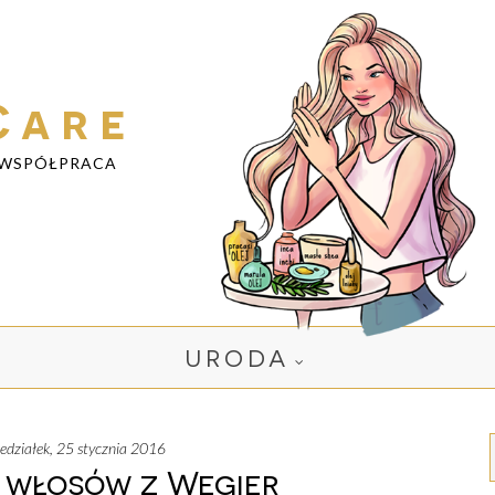
Care
WSPÓŁPRACA
URODA
iedziałek, 25 stycznia 2016
 włosów z Węgier