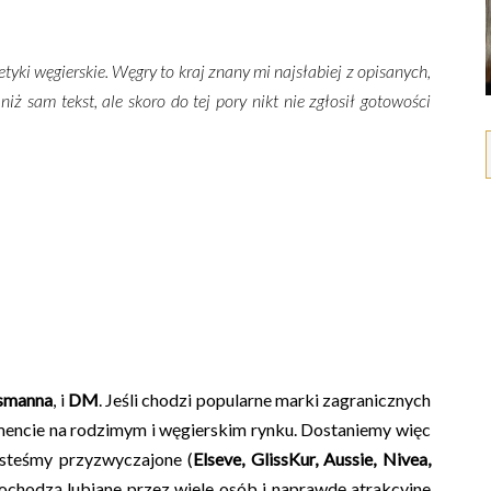
ki węgierskie. Węgry to kraj znany mi najsłabiej z opisanych,
ż sam tekst, ale skoro do tej pory nikt nie zgłosił gotowości
smanna
, i
DM
. Jeśli chodzi popularne marki zagranicznych
encie na rodzimym i węgierskim rynku. Dostaniemy więc
esteśmy przyzwyczajone (
Elseve, GlissKur, Aussie, Nivea,
ochodzą lubiane przez wiele osób i naprawdę atrakcyjne