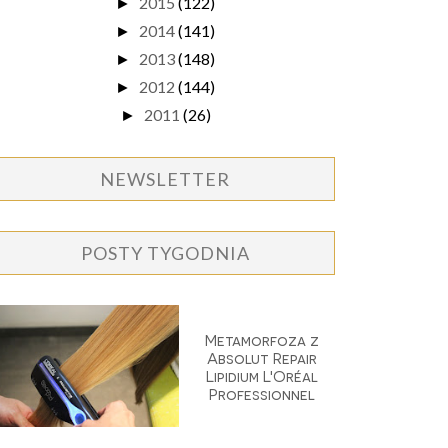
2015
(122)
►
2014
(141)
►
2013
(148)
►
2012
(144)
►
2011
(26)
►
NEWSLETTER
POSTY TYGODNIA
Metamorfoza z
Absolut Repair
Lipidium L'Oréal
Professionnel