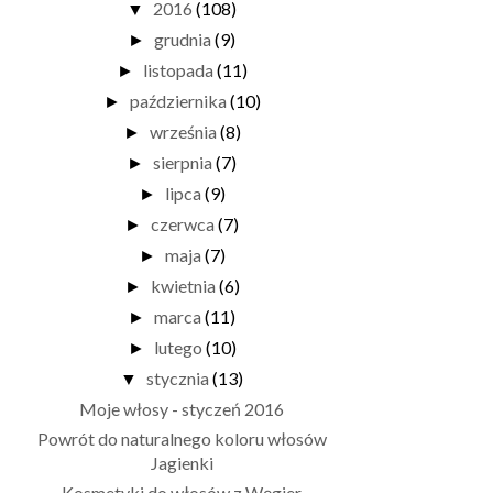
2016
(108)
▼
grudnia
(9)
►
listopada
(11)
►
października
(10)
►
września
(8)
►
sierpnia
(7)
►
lipca
(9)
►
czerwca
(7)
►
maja
(7)
►
kwietnia
(6)
►
marca
(11)
►
lutego
(10)
►
stycznia
(13)
▼
Moje włosy - styczeń 2016
Powrót do naturalnego koloru włosów
Jagienki
Kosmetyki do włosów z Węgier