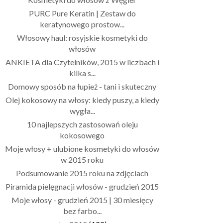
PURC Pure Keratin | Zestaw do
keratynowego prostow...
Włosowy haul: rosyjskie kosmetyki do
włosów
ANKIETA dla Czytelników, 2015 w liczbach i
kilka s...
Domowy sposób na łupież - tani i skuteczny
Olej kokosowy na włosy: kiedy puszy, a kiedy
wygła...
10 najlepszych zastosowań oleju
kokosowego
Moje włosy + ulubione kosmetyki do włosów
w 2015 roku
Podsumowanie 2015 roku na zdjęciach
Piramida pielęgnacji włosów - grudzień 2015
Moje włosy - grudzień 2015 | 30 miesięcy
bez farbo...