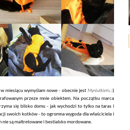
raz w miesiącu wymyślam nowe - obecnie jest
Myniutkiem
. :)
tografowanym przeze mnie obiektem. Na początku marca
trzyma się blisko domu - jak wychodzi to tylko na taras i
racji swoich kotków - to ogromna wygoda dla właściciela i
m nie są maltretowane i bestialsko mordowane.