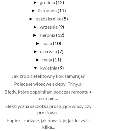
grudnia
(12)
►
listopada
(11)
►
października
(5)
►
września
(9)
►
sierpnia
(12)
►
lipca
(10)
►
czerwca
(7)
►
maja
(11)
►
kwietnia
(9)
▼
Jak zrobić efektowny kok samuraja?
Polecane włosowe sklepy: Triny.pl
Błędy, które popełniłam podczas remontu +
co mnie ...
Elektryczna szczotka prostująca włosy czy
prostown...
Łupież - rodzaje, jak powstaje, jak leczyć i
kilka...