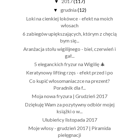
2017
(117)
▼
grudnia
(12)
▼
Loki na cienkiej lokówce - efekt na moich
włosach
6 zabiegów upiększających, którym z chęcią
bym się...
Aranżacja stołu wigilijnego - biel, czerwień i
gał...
5 eleganckich fryzur na Wigilię 🎄
Keratynowy lifting rzęs - efekt przed i po
Co kupić włosomaniaczce na prezent?
Poradnik dla f...
Moja nowa fryzura | Grudzień 2017
Dziękuję Wam za pozytywny odbiór mojej
książki o w...
Ulubieńcy listopada 2017
Moje włosy - grudzień 2017 | Piramida
pielęgnacji