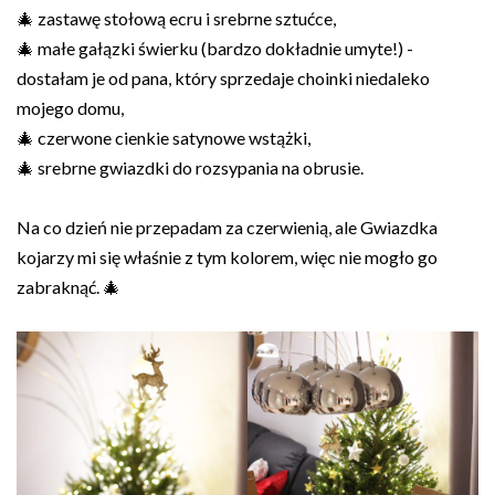
🎄 zastawę stołową ecru i srebrne sztućce,
🎄 małe gałązki świerku (bardzo dokładnie umyte!) -
dostałam je od pana, który sprzedaje choinki niedaleko
mojego domu,
🎄 czerwone cienkie satynowe wstążki,
🎄 srebrne gwiazdki do rozsypania na obrusie.
Na co dzień nie przepadam za czerwienią, ale Gwiazdka
kojarzy mi się właśnie z tym kolorem, więc nie mogło go
zabraknąć. 🎄