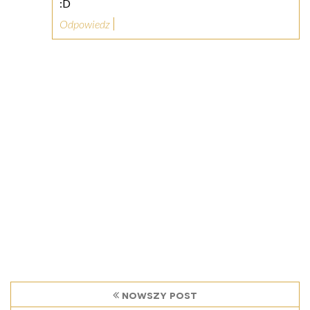
:D
Odpowiedz
nowszy post