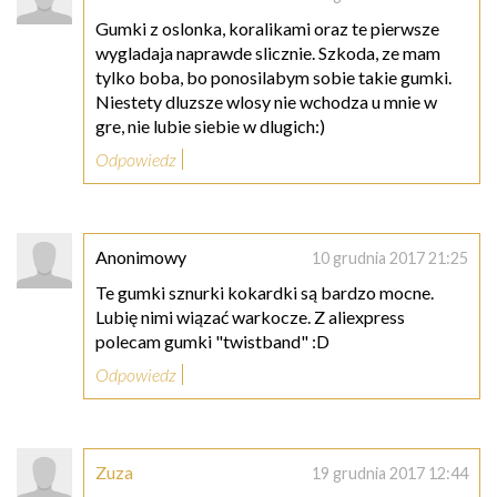
Gumki z oslonka, koralikami oraz te pierwsze
wygladaja naprawde slicznie. Szkoda, ze mam
tylko boba, bo ponosilabym sobie takie gumki.
Niestety dluzsze wlosy nie wchodza u mnie w
gre, nie lubie siebie w dlugich:)
Odpowiedz
Anonimowy
10 grudnia 2017 21:25
Te gumki sznurki kokardki są bardzo mocne.
Lubię nimi wiązać warkocze. Z aliexpress
polecam gumki "twistband" :D
Odpowiedz
Zuza
19 grudnia 2017 12:44