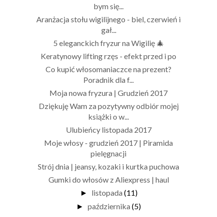
bym się...
Aranżacja stołu wigilijnego - biel, czerwień i
gał...
5 eleganckich fryzur na Wigilię 🎄
Keratynowy lifting rzęs - efekt przed i po
Co kupić włosomaniaczce na prezent?
Poradnik dla f...
Moja nowa fryzura | Grudzień 2017
Dziękuję Wam za pozytywny odbiór mojej
książki o w...
Ulubieńcy listopada 2017
Moje włosy - grudzień 2017 | Piramida
pielęgnacji
Strój dnia | jeansy, kozaki i kurtka puchowa
Gumki do włosów z Aliexpress | haul
listopada
(11)
►
października
(5)
►