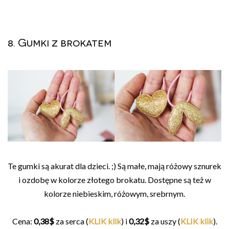
8. Gumki z brokatem
Te gumki są akurat dla dzieci. ;) Są małe, mają różowy sznurek
i ozdobę w kolorze złotego brokatu. Dostępne są też w
kolorze niebieskim, różowym, srebrnym.
Cena:
0,38$
za serca (
KLIK klik
) i
0,32$
za uszy (
KLIK klik
).