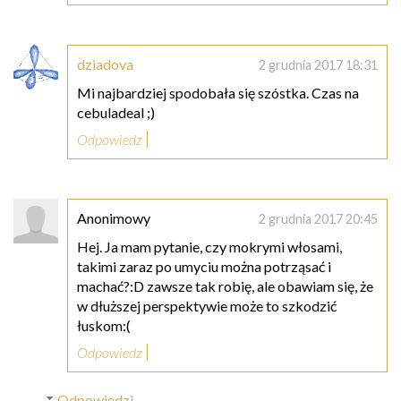
dziadova
2 grudnia 2017 18:31
Mi najbardziej spodobała się szóstka. Czas na
cebuladeal ;)
Odpowiedz
Anonimowy
2 grudnia 2017 20:45
Hej. Ja mam pytanie, czy mokrymi włosami,
takimi zaraz po umyciu można potrząsać i
machać?:D zawsze tak robię, ale obawiam się, że
w dłuższej perspektywie może to szkodzić
łuskom:(
Odpowiedz
Odpowiedzi