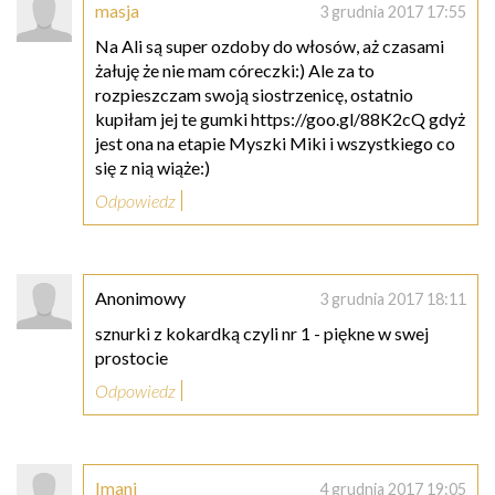
masja
3 grudnia 2017 17:55
Na Ali są super ozdoby do włosów, aż czasami
żałuję że nie mam córeczki:) Ale za to
rozpieszczam swoją siostrzenicę, ostatnio
kupiłam jej te gumki https://goo.gl/88K2cQ gdyż
jest ona na etapie Myszki Miki i wszystkiego co
się z nią wiąże:)
Odpowiedz
Anonimowy
3 grudnia 2017 18:11
sznurki z kokardką czyli nr 1 - piękne w swej
prostocie
Odpowiedz
Imani
4 grudnia 2017 19:05