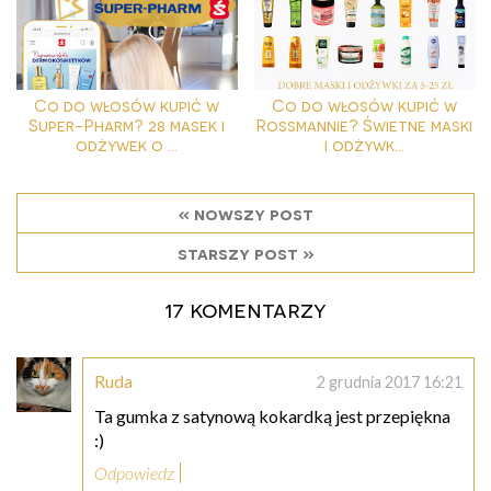
Co do włosów kupić w
Co do włosów kupić w
Super-Pharm? 28 masek i
Rossmannie? Świetne maski
odżywek o ...
i odżywk...
« nowszy post
starszy post »
17 komentarzy
Ruda
2 grudnia 2017 16:21
Ta gumka z satynową kokardką jest przepiękna
:)
Odpowiedz