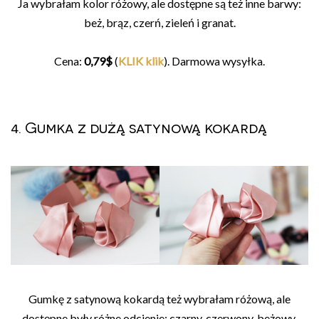
Ja wybrałam kolor różowy, ale dostępne są też inne barwy:
beż, brąz, czerń, zieleń i granat.
Cena:
0,79$
(
KLIK klik
). Darmowa wysyłka.
4. Gumka z dużą satynową kokardą
Gumkę z satynową kokardą też wybrałam różową, ale
dostępne były różne odcienie: czarny, czerwony, beżowy,