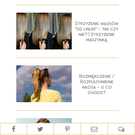
Strzyżenie włosów
"od linijki" - tak czy
nie? | Strzyżenie
maszynką
Rozmiękczenie /
Rozpulchnienie
włosa - o co
chodzi?
Pokochaj swój