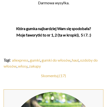
Darmowa wysyłka.
Która gumka najbardziej Wam się spodobała?
Moje faworytki to nr 1, 2 (ta w kropki), 5 i 7. :)
Tagi:
aliexpress
,
gumki
,
gumki do włosów
,
haul
,
ozdoby do
włosów
,
włosy
,
zakupy
Skomentuj (17)