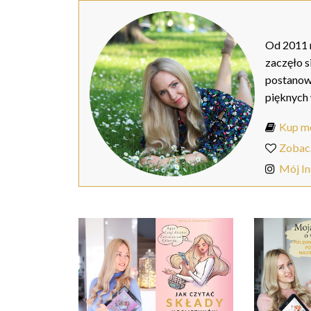
Od 2011 r
zaczęło s
postanow
pięknych
Kup mo
Zobac
Mój I