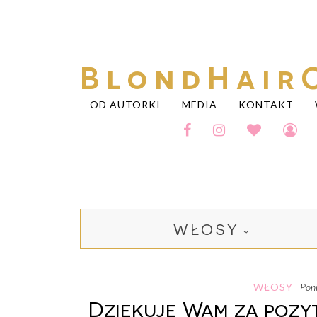
BlondHair
OD AUTORKI
MEDIA
KONTAKT
WŁOSY
WŁOSY
po
Dziękuję Wam za pozyt