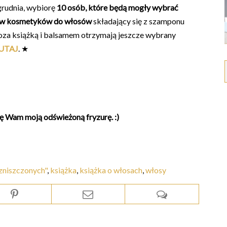
grudnia, wybiorę
10 osób, które będą mogły wybrać
taw kosmetyków do włosów
składający się z szamponu
 poza książką i balsamem otrzymają jeszcze wybrany
UTAJ
. ★
 Wam moją odświeżoną fryzurę. :)
zniszczonych"
,
książka
,
książka o włosach
,
włosy