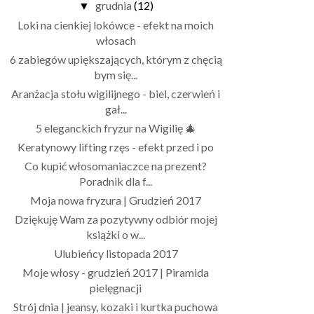
grudnia
(12)
▼
Loki na cienkiej lokówce - efekt na moich
włosach
6 zabiegów upiększających, którym z chęcią
bym się...
Aranżacja stołu wigilijnego - biel, czerwień i
gał...
5 eleganckich fryzur na Wigilię 🎄
Keratynowy lifting rzęs - efekt przed i po
Co kupić włosomaniaczce na prezent?
Poradnik dla f...
Moja nowa fryzura | Grudzień 2017
Dziękuję Wam za pozytywny odbiór mojej
książki o w...
Ulubieńcy listopada 2017
Moje włosy - grudzień 2017 | Piramida
pielęgnacji
Strój dnia | jeansy, kozaki i kurtka puchowa