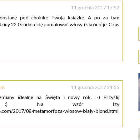
11 grudnia 2017 17:52
dostanę pod choinkę Twoją książkę. A po za tym
ziny 22 Grudnia idę pomalować włosy i skrócić je. Czas
com
11 grudnia 2017 21:55
zmiany idealne na Święta i nowy rok. :-) Przyślij
ozę! :) Na wzór Izy
re.com/2017/08/metamorfoza-wlosow-bialy-blond.html