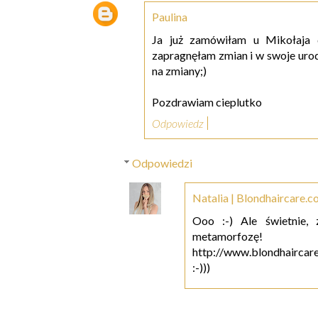
Paulina
Ja już zamówiłam u Mikołaja 
zapragnęłam zmian i w swoje urod
na zmiany;)
Pozdrawiam cieplutko
Odpowiedz
Odpowiedzi
Natalia | Blondhaircare.
Ooo :-) Ale świetnie, 
metamorf
http://www.blondhairca
:-)))