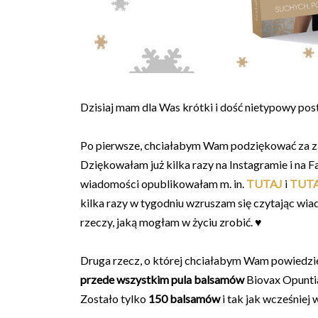
Dzisiaj mam dla Was krótki i dość nietypowy post
Po pierwsze, chciałabym Wam podziękować za z
Dziękowałam już kilka razy na Instagramie i na F
wiadomości opublikowałam m. in.
TUTAJ
i
TUT
kilka razy w tygodniu wzruszam się czytając wia
rzeczy, jaką mogłam w życiu zrobić. ♥
Druga rzecz, o której chciałabym Wam powiedzie
przede wszystkim pula balsamów
Biovax Opuntia
Zostało tylko
150 balsamów
i tak jak wcześniej 