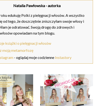
Natalia Pawłowska
- autorka
oku edukuję Polki z pielęgnacji włosów. A wszystko
ię od tego, że doszczętnie zniszczyłam swoje włosy i
iłam je odratować. Swoją drogę do zdrowych i
 włosów opowiadam na tym blogu.
je książki o pielęgnacji włosów
z moją metamorfozę
nstagram
- oglądaj moje codzienne
Instastory