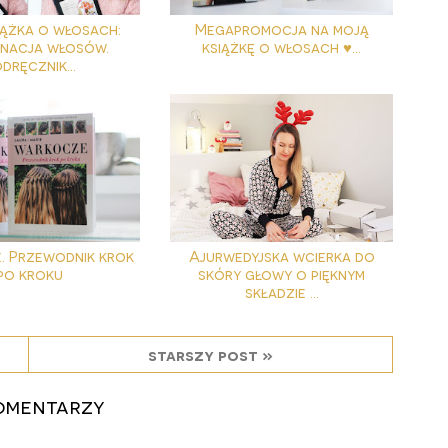
iążka o włosach:
Megapromocja na moją
gnacja włosów.
książkę o włosach ♥...
dręcznik...
 Przewodnik krok
Ajurwedyjska wcierka do
po kroku
skóry głowy o pięknym
składzie ...
starszy post »
omentarzy