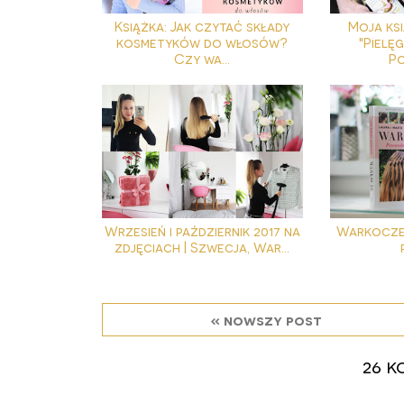
Książka: Jak czytać składy
Moja ks
kosmetyków do włosów?
"Pielę
Czy wa...
Po
Wrzesień i październik 2017 na
Warkocze.
zdjęciach | Szwecja, War...
« nowszy post
26 k