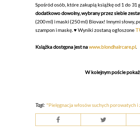
Spośród osób, które zakupią książkę od 1 do 31 
dodatkowo dowolny, wybrany przez siebie zes
(200 ml) i maski (250 ml) Biovax! Innymi słowy,
szampon i maskę. ♥ Wyniki zostaną ogłoszone
T
Książka dostępna jest na
www.blondhaircare.pl
.
W kolejnym poście pokażę
Tagi:
"Pielęgnacja włosów suchych porowatych i 