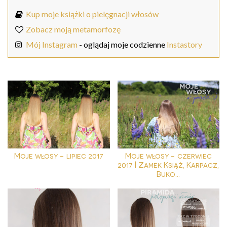
Kup moje książki o pielęgnacji włosów
Zobacz moją metamorfozę
Mój Instagram
- oglądaj moje codzienne
Instastory
Moje włosy - lipiec 2017
Moje włosy - czerwiec
2017 | Zamek Książ, Karpacz,
Buko...