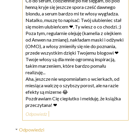
Co do serum, codziennie po nie sięgam, bo pod
henną kryje się jeszcze spora cześć dawnego
blondu, a serum bardzo mi te włosy wygładza.
Natalko, muszę to napisać: Twój ulubieniec stał
się moim ulubieńcem ❤, Ty wiesz o co chodzi. ;)
Poza tym, regularnie olejuję (kamelia z olejkiem
od Anwen na zmianę), nakładam maski i odżywki
(OMO), a włosy zmieniły się nie do poznania,
przede wszystkim dzięki Twojemu blogowi ❤
Twoje włosy są dla mnie ogromną inspiracją,
takim marzeniem, które bardzo pomału
realizuję...
Aha, jeszcze nie wspomniałam o wcierkach, od
miesiąca walczę o szybszy porost, ale na razie
efekty są mizerne 😂
Pozdrawiam Cię cieplutko i melduję, że książka
przeczytana! ❤
Odpowiedz
Odpowiedzi