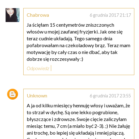
Chabrowa
6 grudnia 2017 21:17
Ja ścięłam 15 centymetrów zniszczonych
włosów u mojej zaufanej fryzjerki. Jak one się
teraz cudnie układają. Tego samego dnia
pofabrowałam na czekoladowy brąz. Teraz mam
motywację by cały czas o nie dbać, aby tak
dobrze się rozczesywały :)
Odpowiedz
Unknown
6 grudnia 2017 23:55
A ja od kilku miesięcy hennuję włosy i uważam, że
to strzał w dychę. Są one lekko pogrubione,
błyszczące i zdrowsze. Swoje cięcie zaliczyłam
miesiąc temu, 7 cm (a miało być 2-3). ;) Nie żałuję
ani trochę, bo lepiej się układają i mniej plączą.