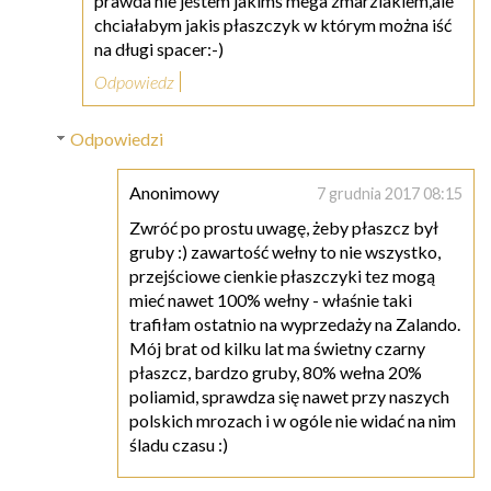
prawda nie jestem jakimś mega zmarzlakiem,ale
chciałabym jakis płaszczyk w którym można iść
na długi spacer:-)
Odpowiedz
Odpowiedzi
Anonimowy
7 grudnia 2017 08:15
Zwróć po prostu uwagę, żeby płaszcz był
gruby :) zawartość wełny to nie wszystko,
przejściowe cienkie płaszczyki tez mogą
mieć nawet 100% wełny - właśnie taki
trafiłam ostatnio na wyprzedaży na Zalando.
Mój brat od kilku lat ma świetny czarny
płaszcz, bardzo gruby, 80% wełna 20%
poliamid, sprawdza się nawet przy naszych
polskich mrozach i w ogóle nie widać na nim
śladu czasu :)