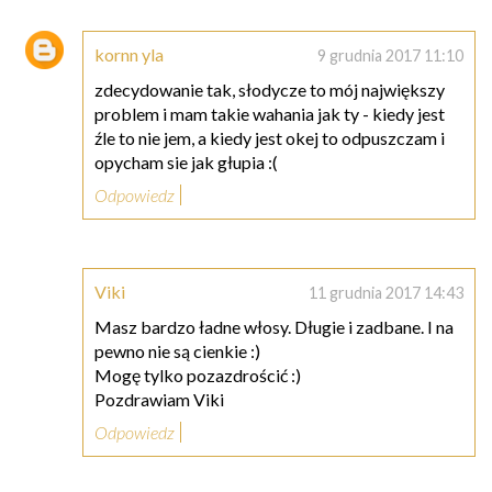
kornn yla
9 grudnia 2017 11:10
zdecydowanie tak, słodycze to mój największy
problem i mam takie wahania jak ty - kiedy jest
źle to nie jem, a kiedy jest okej to odpuszczam i
opycham sie jak głupia :(
Odpowiedz
Viki
11 grudnia 2017 14:43
Masz bardzo ładne włosy. Długie i zadbane. I na
pewno nie są cienkie :)
Mogę tylko pozazdrościć :)
Pozdrawiam Viki
Odpowiedz