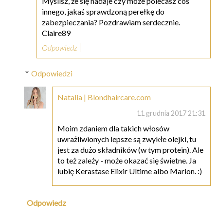
Myślisz, że się nadaje czy może polecasz coś
innego, jakaś sprawdzoną perełkę do
zabezpieczania? Pozdrawiam serdecznie.
Claire89
Odpowiedz
Odpowiedzi
Natalia | Blondhaircare.com
11 grudnia 2017 21:31
Moim zdaniem dla takich włosów
uwrażliwionych lepsze są zwykłe olejki, tu
jest za dużo składników (w tym protein). Ale
to też zależy - może okazać się świetne. Ja
lubię Kerastase Elixir Ultime albo Marion. :)
Odpowiedz