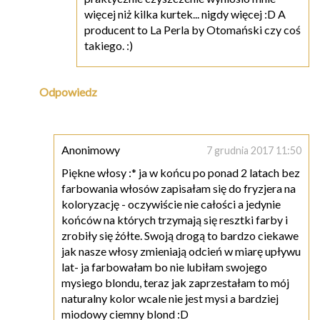
więcej niż kilka kurtek... nigdy więcej :D A
producent to La Perla by Otomański czy coś
takiego. :)
Odpowiedz
Anonimowy
7 grudnia 2017 11:50
Piękne włosy :* ja w końcu po ponad 2 latach bez
farbowania włosów zapisałam się do fryzjera na
koloryzację - oczywiście nie całości a jedynie
końców na których trzymają się resztki farby i
zrobiły się żółte. Swoją drogą to bardzo ciekawe
jak nasze włosy zmieniają odcień w miarę upływu
lat- ja farbowałam bo nie lubiłam swojego
mysiego blondu, teraz jak zaprzestałam to mój
naturalny kolor wcale nie jest mysi a bardziej
miodowy ciemny blond :D