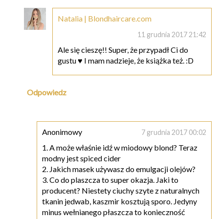
Natalia | Blondhaircare.com
11 grudnia 2017 21:42
Ale się cieszę!! Super, że przypadł Ci do
gustu ♥ I mam nadzieje, że książka też. :D
Odpowiedz
Anonimowy
7 grudnia 2017 00:02
1. A może właśnie idź w miodowy blond? Teraz
modny jest spiced cider
2. Jakich masek używasz do emulgacji olejów?
3. Co do plaszcza to super okazja. Jaki to
producent? Niestety ciuchy szyte z naturalnych
tkanin jedwab, kaszmir kosztują sporo. Jedyny
minus wełnianego płaszcza to konieczność