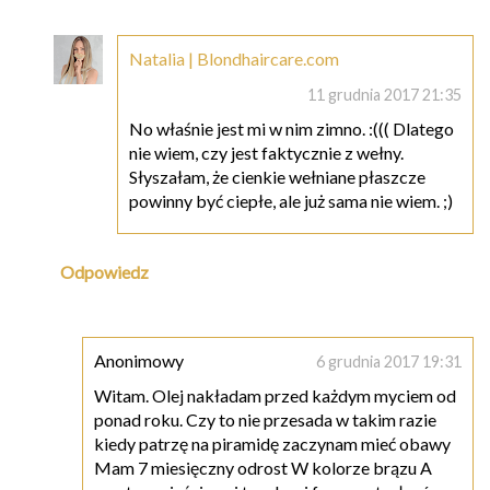
Natalia | Blondhaircare.com
11 grudnia 2017 21:35
No właśnie jest mi w nim zimno. :((( Dlatego
nie wiem, czy jest faktycznie z wełny.
Słyszałam, że cienkie wełniane płaszcze
powinny być ciepłe, ale już sama nie wiem. ;)
Odpowiedz
Anonimowy
6 grudnia 2017 19:31
Witam. Olej nakładam przed każdym myciem od
ponad roku. Czy to nie przesada w takim razie
kiedy patrzę na piramidę zaczynam mieć obawy
Mam 7 miesięczny odrost W kolorze brązu A