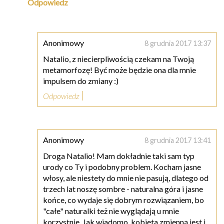
Odpowiedz
Anonimowy
8 grudnia 2017 13:37
Natalio, z niecierpliwością czekam na Twoją
metamorfozę! Być może będzie ona dla mnie
impulsem do zmiany :)
Odpowiedz
Anonimowy
8 grudnia 2017 13:41
Droga Natalio! Mam dokładnie taki sam typ
urody co Ty i podobny problem. Kocham jasne
włosy, ale niestety do mnie nie pasują, dlatego od
trzech lat noszę sombre - naturalna góra i jasne
końce, co wydaje się dobrym rozwiązaniem, bo
"całe" naturalki też nie wyglądają u mnie
korzystnie. Jak wiadomo, kobieta zmienną jest i