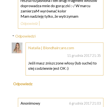
reszta rozjaśniona i ten drugi fragment włosów
doprowadza mnie do gorączki :-/ W marcu
zamierzaM wyrównać kolor
Mam nadzieję tylko, że wytrzymam
Odpowiedz
Odpowiedzi
Natalia | Blondhaircare.com
11 grudnia 2017 21:35
Jeśli masz zniszczone włosy (lub suche) to
olej codziennie jest OK :)
Odpowiedz
Anonimowy
6 grudnia 2017 21:03