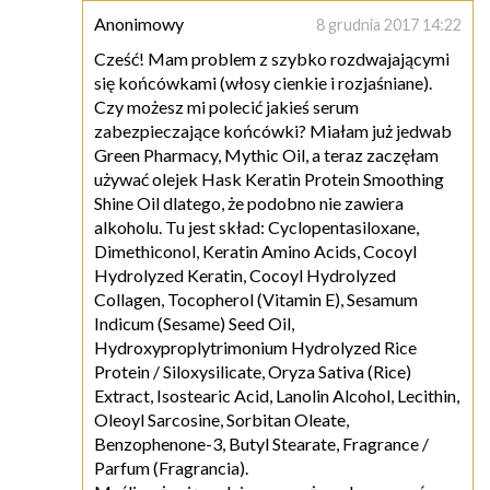
Anonimowy
8 grudnia 2017 14:22
Cześć! Mam problem z szybko rozdwajającymi
się końcówkami (włosy cienkie i rozjaśniane).
Czy możesz mi polecić jakieś serum
zabezpieczające końcówki? Miałam już jedwab
Green Pharmacy, Mythic Oil, a teraz zaczęłam
używać olejek Hask Keratin Protein Smoothing
Shine Oil dlatego, że podobno nie zawiera
alkoholu. Tu jest skład: Cyclopentasiloxane,
Dimethiconol, Keratin Amino Acids, Cocoyl
Hydrolyzed Keratin, Cocoyl Hydrolyzed
Collagen, Tocopherol (Vitamin E), Sesamum
Indicum (Sesame) Seed Oil,
Hydroxyproplytrimonium Hydrolyzed Rice
Protein / Siloxysilicate, Oryza Sativa (Rice)
Extract, Isostearic Acid, Lanolin Alcohol, Lecithin,
Oleoyl Sarcosine, Sorbitan Oleate,
Benzophenone-3, Butyl Stearate, Fragrance /
Parfum (Fragrancia).