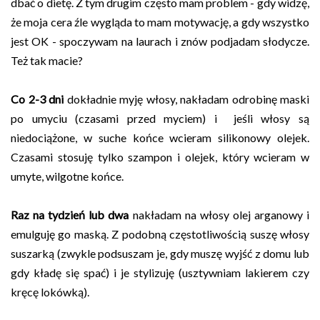
dbać o dietę. Z tym drugim często mam problem - gdy widzę,
że moja cera źle wygląda to mam motywację, a gdy wszystko
jest OK - spoczywam na laurach i znów podjadam słodycze.
Też tak macie?
Co 2-3 dni
dokładnie
myję włosy, nakładam odrobinę maski
po umyciu (czasami przed myciem) i jeśli włosy są
niedociążone, w suche końce wcieram silikonowy olejek.
Czasami stosuję tylko szampon i olejek, który wcieram w
umyte, wilgotne końce.
Raz na tydzień lub dwa
nakładam na włosy olej arganowy i
emulguję go maską. Z podobną częstotliwością suszę włosy
suszarką (zwykle podsuszam je, gdy muszę wyjść z domu lub
gdy kładę się spać) i je stylizuję (usztywniam lakierem czy
kręcę lokówką).