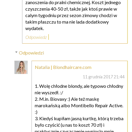
zanoszenia do pralni chemicznej. Koszt jednego
czyszczenia 40-50 zł, także jak ktoś prawie w
calym tygodniu przez sezon zimowy chodzi w
takim płaszczu to ma nie lada dodatkowy
wydatek.
Odpowiedz
Odpowiedzi
Natalia | Blondhaircare.com
11 grudnia 2017 21:44
1. Wolę chłodne blondy, ale typowo chłodny
nie wyszedł. :/
2. M.in. Biovaxy :) Ale też maskę
marokańską albo Montibello Repair Active.
:)
3. Kiedyś kupiłam jasną kurtkę, którą trzeba
było czyścić (u nas to koszt 70 zł) i
praktycznie czyszczenie wynioslo mnie