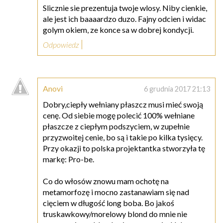
Slicznie sie prezentuja twoje wlosy. Niby cienkie,
ale jest ich baaaardzo duzo. Fajny odcien i widac
golym okiem, ze konce sa w dobrej kondycji.
Odpowiedz
Anovi
6 grudnia 2017 21:13
Dobry,ciepły wełniany płaszcz musi mieć swoją
cenę. Od siebie mogę polecić 100% wełniane
płaszcze z ciepłym podszyciem, w zupełnie
przyzwoitej cenie, bo są i takie po kilka tysięcy.
Przy okazji to polska projektantka stworzyła tę
markę: Pro-be.
Co do włosów znowu mam ochotę na
metamorfozę i mocno zastanawiam się nad
cięciem w długość long boba. Bo jakoś
truskawkowy/morelowy blond do mnie nie