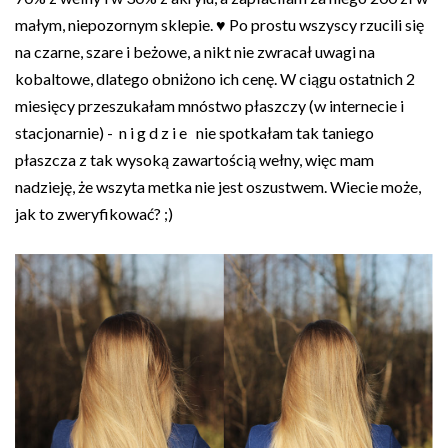
małym, niepozornym sklepie. ♥ Po prostu wszyscy rzucili się
na czarne, szare i beżowe, a nikt nie zwracał uwagi na
kobaltowe, dlatego obniżono ich cenę. W ciągu ostatnich 2
miesięcy przeszukałam mnóstwo płaszczy (w internecie i
stacjonarnie) - n i g d z i e nie spotkałam tak taniego
płaszcza z tak wysoką zawartością wełny, więc mam
nadzieję, że wszyta metka nie jest oszustwem. Wiecie może,
jak to zweryfikować? ;)