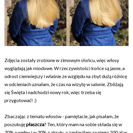
Zdjęcia zostały zrobione w zimowym słońcu, więc włosy
wyglądają jak miodowe. W rzeczywistości końce są jasne, a
odrost ciemniejszy i właśnie ze względu na zbyt dużą różnicę
w odcieniach uznałam, że czas na wizytę w salonie. Zbliżają
się Święta i nadchodzi nowy rok, więc trzeba się
przygotować! ;)
Zbaczając z tematu włosów - pamiętacie, jak pisałam, że
poszukuję
płaszcza
? Ten, który mam na sobie składa się w
70% z wełny i w 30% z akrylu, a zapłaciłam za niego 200 zł w