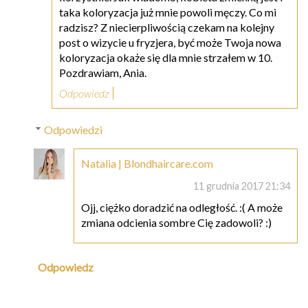
taka koloryzacja już mnie powoli męczy. Co mi
radzisz? Z niecierpliwością czekam na kolejny
post o wizycie u fryzjera, być może Twoja nowa
koloryzacja okaże się dla mnie strzałem w 10.
Pozdrawiam, Ania.
Odpowiedz
Odpowiedzi
Natalia | Blondhaircare.com
11 grudnia 2017 21:34
Ojj, ciężko doradzić na odległość. :( A może
zmiana odcienia sombre Cię zadowoli? :)
Odpowiedz