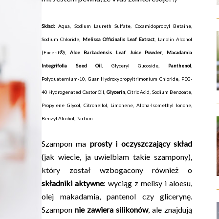
Skład:
Aqua, Sodium Laureth Sulfate, Cocamidopropyl Betaine,
Sodium Chloride,
Melissa Officinalis Leaf Extract
, Lanolin Alcohol
(Eucerit®),
Aloe Barbadensis Leaf Juice Powder
,
Macadamia
Integrifolia Seed Oil
, Glyceryl Gucoside,
Panthenol
,
Polyquaternium-10, Guar Hydroxypropyltrimonium Chloride, PEG-
40 Hydrogenated Castor Oil,
Glycerin
, Citric Acid, Sodium Benzoate,
Propylene Glycol, Citronellol, Limonene, Alpha-Isomethyl Ionone,
Benzyl Alcohol, Parfum.
Szampon ma
prosty i oczyszczający skład
(jak wiecie, ja uwielbiam takie szampony),
który został wzbogacony również o
składniki aktywne
: wyciąg z melisy i aloesu,
olej makadamia, pantenol czy glicerynę.
Szampon
nie zawiera silikonów
, ale znajdują