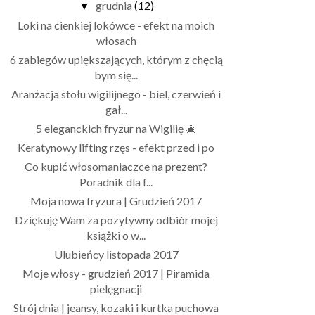
grudnia
(12)
▼
Loki na cienkiej lokówce - efekt na moich
włosach
6 zabiegów upiększających, którym z chęcią
bym się...
Aranżacja stołu wigilijnego - biel, czerwień i
gał...
5 eleganckich fryzur na Wigilię 🎄
Keratynowy lifting rzęs - efekt przed i po
Co kupić włosomaniaczce na prezent?
Poradnik dla f...
Moja nowa fryzura | Grudzień 2017
Dziękuję Wam za pozytywny odbiór mojej
książki o w...
Ulubieńcy listopada 2017
Moje włosy - grudzień 2017 | Piramida
pielęgnacji
Strój dnia | jeansy, kozaki i kurtka puchowa