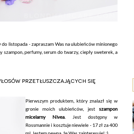
y do listopada - zapraszam Was na ulubieńców minionego
bry szampon, perfumy, serum do twarzy, ciepły sweterek, a
włosów przetłuszczających się
Pierwszym produktem, który znalazł się w
gronie moich ulubieńców, jest
szampon
micelarny Nivea
. Jest dostępny w
Rossmannie i kosztuje niewiele - 17 zł za 400
ml. Jestem pewna, że Was zainteresuje! :)