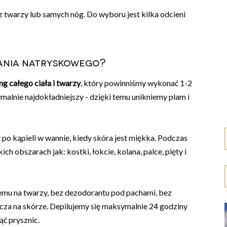
 twarzy lub samych nóg. Do wyboru jest kilka odcieni
lania natryskowego?
ng całego ciała i twarzy
, który powinniśmy wykonać 1-2
malnie najdokładniejszy - dzięki temu unikniemy plam i
uż po kąpieli w wannie, kiedy skóra jest miękka. Podczas
ch obszarach jak: kostki, łokcie, kolana, palce, pięty i
emu na twarzy, bez dezodorantu pod pachami, bez
acza na skórze. Depilujemy się maksymalnie 24 godziny
ć prysznic.