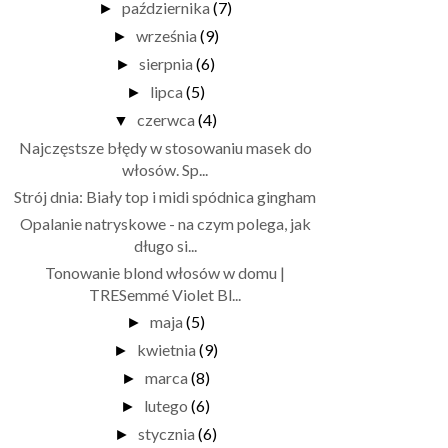
października
(7)
►
września
(9)
►
sierpnia
(6)
►
lipca
(5)
►
czerwca
(4)
▼
Najczęstsze błędy w stosowaniu masek do
włosów. Sp...
Strój dnia: Biały top i midi spódnica gingham
Opalanie natryskowe - na czym polega, jak
długo si...
Tonowanie blond włosów w domu |
TRESemmé Violet Bl...
maja
(5)
►
kwietnia
(9)
►
marca
(8)
►
lutego
(6)
►
stycznia
(6)
►