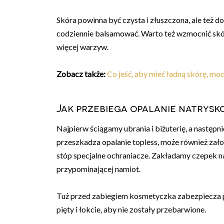
Skóra powinna być czysta i złuszczona, ale też d
codziennie balsamować. Warto też wzmocnić skórę
więcej warzyw.
Zobacz także:
Co jeść, aby mieć ładną skórę, mo
Jak przebiega opalanie natrysk
Najpierw ściągamy ubrania i biżuterię, a następn
przeszkadza opalanie topless, może również zał
stóp specjalne ochraniacze. Zakładamy czepek n
przypominającej namiot.
Tuż przed zabiegiem kosmetyczka zabezpiecza paz
pięty i łokcie, aby nie zostały przebarwione.