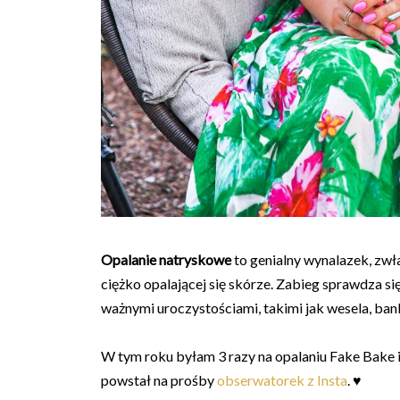
Opalanie natryskowe
to genialny wynalazek, zwłasz
ciężko opalającej się skórze. Zabieg sprawdza się
ważnymi uroczystościami, takimi jak wesela, ba
W tym roku byłam 3 razy na opalaniu Fake Bake 
powstał na prośby
obserwatorek z Insta
. ♥