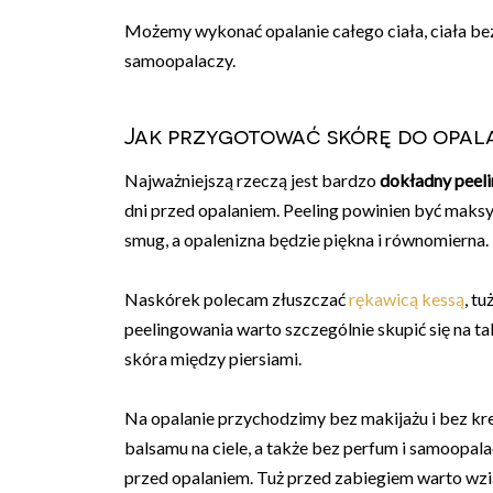
Możemy wykonać opalanie całego ciała, ciała bez
samoopalaczy.
Jak przygotować skórę do opa
Najważniejszą rzeczą jest bardzo
dokładny peeli
dni przed opalaniem. Peeling powinien być maksy
smug, a opalenizna będzie piękna i równomierna.
Naskórek polecam złuszczać
rękawicą kessą
, t
peelingowania warto szczególnie skupić się na taki
skóra między piersiami.
Na opalanie przychodzimy bez makijażu i bez kr
balsamu na ciele, a także bez perfum i samoopal
przed opalaniem. Tuż przed zabiegiem warto wzią