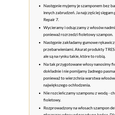
Następnie myjemy je szamponem bez barw
innych zabrudzeń. Ja najczęściej sięga
Repair 7.
Wycieramy i odsączamy z włosów nadmia
ponieważ rozrzedzi fioletowy szampon.
Następnie zakładamy gumowe rękawiczki,
przebarwieniami. Akurat produkty TRESe
ale są na rynku takie, które to robią.
Na tak przygotowane włosy nanosimy f
dokładnie i nie pomijamy żadnego pasma.
ponieważ to wierzchnia warstwa włosów 
największego ochłodzenia.
Nie rozcieńczamy szamponu z wodą - chod
fioletowy.
Rozprowadzony na włosach szampon deli
głaszcząc włosy od nasady po końce. D