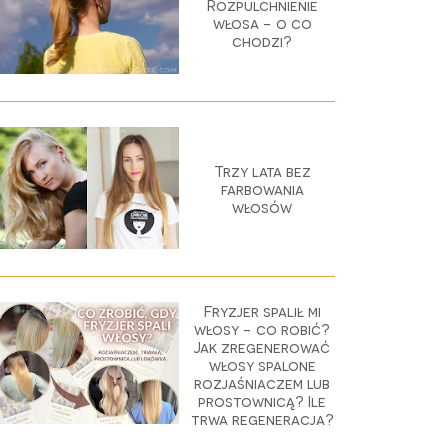
Rozpulchnienie
włosa - o co
chodzi?
Trzy lata bez
farbowania
włosów
Fryzjer spalił mi
włosy - co robić?
Jak zregenerować
włosy spalone
rozjaśniaczem lub
prostownicą? Ile
trwa regeneracja?