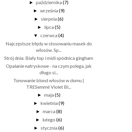
października
(7)
►
września
(9)
►
sierpnia
(6)
►
lipca
(5)
►
czerwca
(4)
▼
Najczęstsze błędy w stosowaniu masek do
włosów. Sp...
Strój dnia: Biały top i midi spódnica gingham
Opalanie natryskowe - na czym polega, jak
długo si...
Tonowanie blond włosów w domu |
TRESemmé Violet Bl...
maja
(5)
►
kwietnia
(9)
►
marca
(8)
►
lutego
(6)
►
stycznia
(6)
►