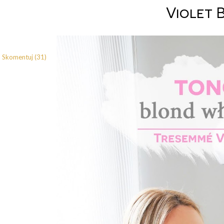
Violet 
Skomentuj (31)