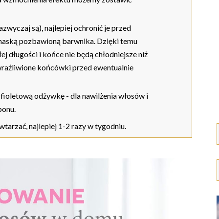
zwyczaj są), najlepiej ochronić je przed
aską pozbawioną barwnika. Dzięki temu
j długości i końce nie będą chłodniejsze niż
rażliwione końcówki przed ewentualnie
fioletową odżywkę - dla nawilżenia włosów i
ponu.
wtarzać, najlepiej 1-2 razy w tygodniu.