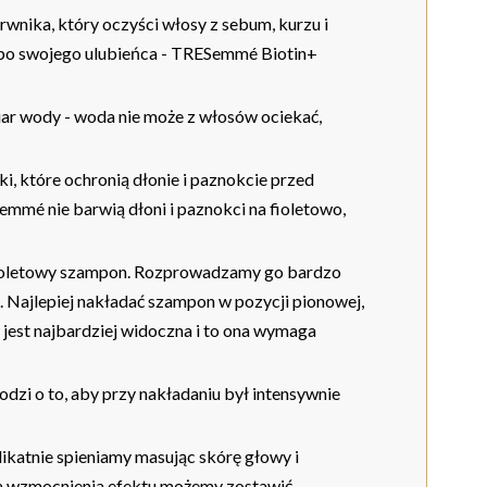
nika, który oczyści włosy z sebum, kurzu i
m po swojego ulubieńca - TRESemmé Biotin+
r wody - woda nie może z włosów ociekać,
 które ochronią dłonie i paznokcie przed
mmé nie barwią dłoni i paznokci na fioletowo,
ioletowy szampon. Rozprowadzamy go bardzo
 Najlepiej nakładać szampon w pozycji pionowej,
jest najbardziej widoczna i to ona wymaga
zi o to, aby przy nakładaniu był intensywnie
katnie spieniamy masując skórę głowy i
la wzmocnienia efektu możemy zostawić