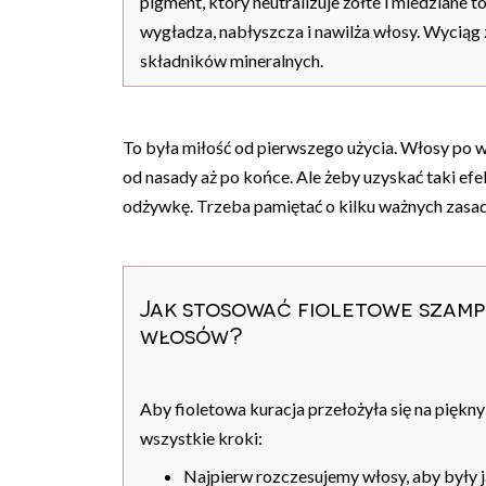
pigment, który neutralizuje żółte i miedziane t
wygładza, nabłyszcza i nawilża włosy. Wyciąg
składników mineralnych.
To była miłość od pierwszego użycia. Włosy po w
od nasady aż po końce. Ale żeby uzyskać taki efe
odżywkę. Trzeba pamiętać o kilku ważnych zasada
Jak stosować fioletowe szamp
włosów?
Aby fioletowa kuracja przełożyła się na pięk
wszystkie kroki:
Najpierw rozczesujemy włosy, aby były j