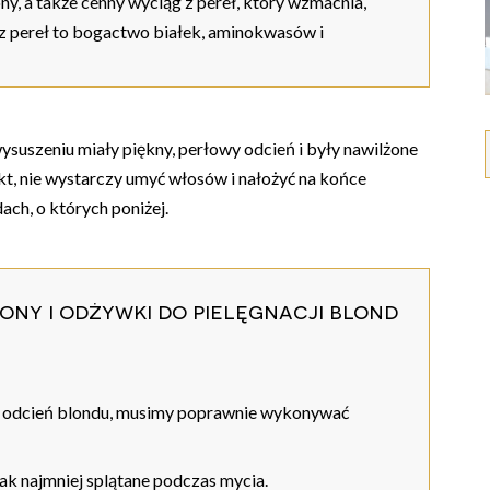
ony, a także cenny wyciąg z pereł, który wzmacnia,
 z pereł to bogactwo białek, aminokwasów i
ysuszeniu miały piękny, perłowy odcień i były nawilżone
kt, nie wystarczy umyć włosów i nałożyć na końce
ch, o których poniżej.
ony i odżywki do pielęgnacji blond
ny odcień blondu, musimy poprawnie wykonywać
ak najmniej splątane podczas mycia.