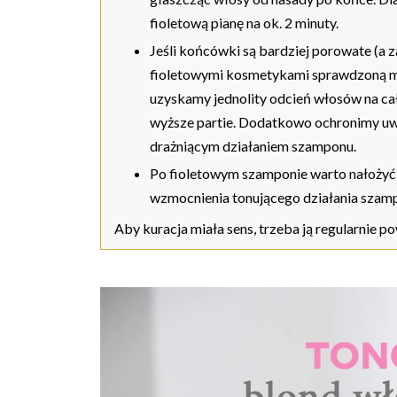
fioletową pianę na ok. 2 minuty.
Jeśli końcówki są bardziej porowate (a za
fioletowymi kosmetykami sprawdzoną m
uzyskamy jednolity odcień włosów na całe
wyższe partie. Dodatkowo ochronimy uw
drażniącym działaniem szamponu.
Po fioletowym szamponie warto nałożyć 
wzmocnienia tonującego działania szam
Aby kuracja miała sens, trzeba ją regularnie po