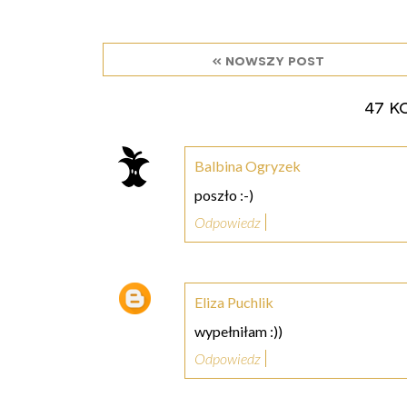
« nowszy post
47 k
Balbina Ogryzek
poszło :-)
Odpowiedz
Eliza Puchlik
wypełniłam :))
Odpowiedz