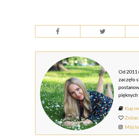
Od 2011 r
zaczęło s
postanow
pięknych
Kup mo
Zobac
Mój I