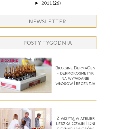
2011
(26)
►
NEWSLETTER
POSTY TYGODNIA
Bioxsine DermaGen
- dermokosmetyki
na wypadanie
włosów | recenzja
Z wizytą w atelier
Leszka Czajki | Dni
pięknych włosów