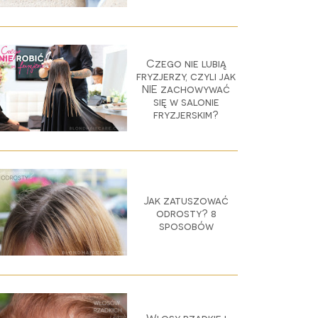
Czego nie lubią
fryzjerzy, czyli jak
NIE zachowywać
się w salonie
fryzjerskim?
Jak zatuszować
odrosty? 8
sposobów