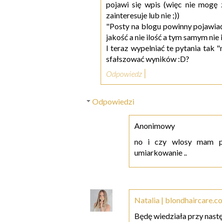
pojawi się wpis (więc nie mogę z
zainteresuje lub nie ;))
"Posty na blogu powinny pojawiać 
jakość a nie ilość a tym samym nie
I teraz wypelniać te pytania tak "
sfałszować wyników :D?
Odpowiedz
Odpowiedzi
Anonimowy
no i czy wlosy mam po
umiarkowanie ..
Natalia | blondhaircare.c
Będę wiedziała przy następ