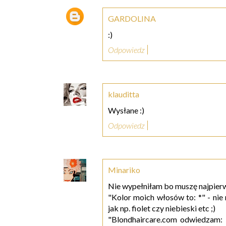
GARDOLINA
:)
Odpowiedz
klauditta
Wysłane :)
Odpowiedz
Minariko
Nie wypełniłam bo muszę najpierw
"Kolor moich włosów to: *" - nie
jak np. fiolet czy niebieski etc ;)
"Blondhaircare.com odwiedzam: