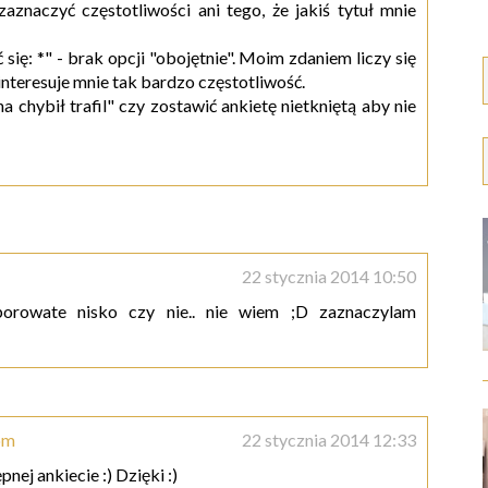
aznaczyć częstotliwości ani tego, że jakiś tytuł mnie
się: *" - brak opcji "obojętnie". Moim zdaniem liczy się
 interesuje mnie tak bardzo częstotliwość.
na chybił trafil" czy zostawić ankietę nietkniętą aby nie
22 stycznia 2014 10:50
rowate nisko czy nie.. nie wiem ;D zaznaczylam
om
22 stycznia 2014 12:33
nej ankiecie :) Dzięki :)