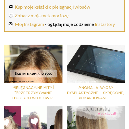
Kup moje książki o pielęgnacji włosów
Zobacz moją metamorfozę
Mój Instagram
- oglądaj moje codzienne
Instastory
Pielęgnacyjne mity |
Anomalia: włosy
"Przetrzymywanie
dysplastyczne - skręcone,
tłustych włosów r...
pokarbowane, ...