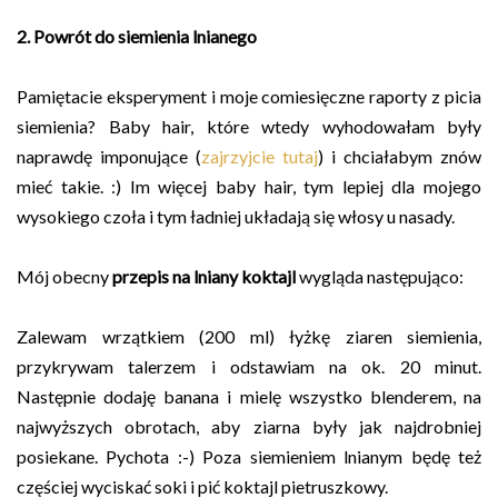
2. Powrót do siemienia lnianego
Pamiętacie eksperyment i moje comiesięczne raporty z picia
siemienia? Baby hair, które wtedy wyhodowałam były
naprawdę imponujące (
zajrzyjcie tutaj
) i chciałabym znów
mieć takie. :) Im więcej baby hair, tym lepiej dla mojego
wysokiego czoła i tym ładniej układają się włosy u nasady.
Mój obecny
przepis na lniany koktajl
wygląda następująco:
Zalewam wrzątkiem (200 ml) łyżkę ziaren siemienia,
przykrywam talerzem i odstawiam na ok. 20 minut.
Następnie dodaję banana i mielę wszystko blenderem, na
najwyższych obrotach, aby ziarna były jak najdrobniej
posiekane. Pychota :-)
Poza siemieniem lnianym będę też
częściej wyciskać soki i pić koktajl pietruszkowy.