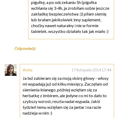
pigułkę, a po odczekaniu 5h (pigułka
wchłania się 3-4h, ja zrobiłam sobie jeszcze
zakładkę bezpieczeństwa :)) piłam siemię
lub brałam jakikolwiek inny suplement,
choćby nawet naturalny i nie w formie
tabletek. wszystko działało tak jak miało :)
Odpowiedz
Anita
17 listopada 2014 17:44
Ja też zabieram się za moją skórę głowy - włosy
mi wypadają już od kilku miesięcy. Zaczęłam od
siemienia lnianego, później wzięłam się za
herbatkę z imbirem, ale jedyne co mi to dało to
szybszy wzrost, reszta nadal wypada. Jakiś
tydzień temu wzięłam się za jantar i na razie
nadzieja w nim :)