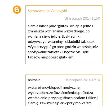
Samozwaniec Galicyjski
18 listopada 2014 11:50
siemie lniane jako 'glutek' oblepia jelito i
zmniejsza wchłananie wszystkiego, co
wchłana się w jelicie, tj. składniki
odzywczye, witaminy i składniki tabletek.
Wystarczy pić go pare godzin wcześniej niz
spożywanie tabletek i będzie ok. Byle
tabsów nie popijać glutkiem.
animale
18 listopada 2014 12:10
w starej encyklopedii medycznej
wyczytałam, że śluz siemienia upośledza
wchłanianie. przy pigułkach brałam i silicę, i
siemię. zawsze najpierw przyjmowałam