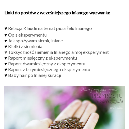
Linki do postów z wcześniejszego lnianego wyzwania:
♥
Relacja Klaudii na temat picia żelu lnianego
♥
Opis eksperymentu
♥
Jak spożywam siemię lniane
♥
Kiełki z siemienia
♥
Toksyczność siemienia lnianego a mój eksperyment
♥
Raport miesięczny z eksperymentu
♥
Raport dwumiesięczny z eksperymentu
♥
Raport z trzymiesięcznego eksperymentu
♥
Baby hair po lnianej kuracji