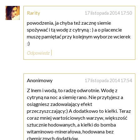
Rarity
17 listopada 2014 17:50
powodzenia, ja chyba też zacznę siemie
spożywać i tą wodę z cytryną : ) a o placencie
muszę pamiętać przy kolejnym wyborze wcierek
:)
Odpowiedz
Anonimowy
17 listopada 2014 17:54
Z lnem i wodą, to radzę odwrotnie. Wodę z
cytryną na noc a siemię rano. Nie przytyjesz a
osiągniesz zadowalający efekt
przeczyszczający:) A dodatkowo to kiełki. Teraz
coraz mniej wartościowych warzyw, większość
sztucznie hodowanych, a kiełki do bomba
witaminowo-minerałowa, hodowana bez
chemicznych dodatków.