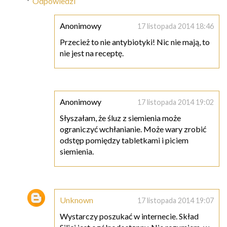
Odpowiedzi
Anonimowy
17 listopada 2014 18:46
Przecież to nie antybiotyki! Nic nie mają, to
nie jest na receptę.
Anonimowy
17 listopada 2014 19:02
Słyszałam, że śluz z siemienia może
ograniczyć wchłanianie. Może wary zrobić
odstęp pomiędzy tabletkami i piciem
siemienia.
Unknown
17 listopada 2014 19:07
Wystarczy poszukać w internecie. Skład