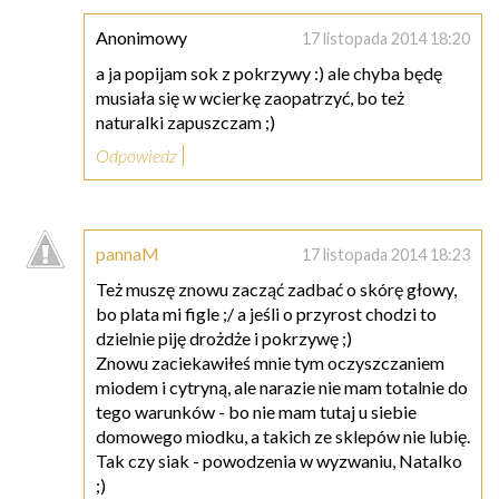
Anonimowy
17 listopada 2014 18:20
a ja popijam sok z pokrzywy :) ale chyba będę
musiała się w wcierkę zaopatrzyć, bo też
naturalki zapuszczam ;)
Odpowiedz
pannaM
17 listopada 2014 18:23
Też muszę znowu zacząć zadbać o skórę głowy,
bo plata mi figle ;/ a jeśli o przyrost chodzi to
dzielnie piję drożdże i pokrzywę ;)
Znowu zaciekawiłeś mnie tym oczyszczaniem
miodem i cytryną, ale narazie nie mam totalnie do
tego warunków - bo nie mam tutaj u siebie
domowego miodku, a takich ze sklepów nie lubię.
Tak czy siak - powodzenia w wyzwaniu, Natalko
;)