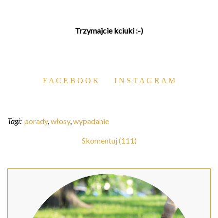
Trzymajcie kciuki :-)
F A C E B O O K
I N S T A G R A M
Tagi:
porady
,
włosy
,
wypadanie
Skomentuj (111)