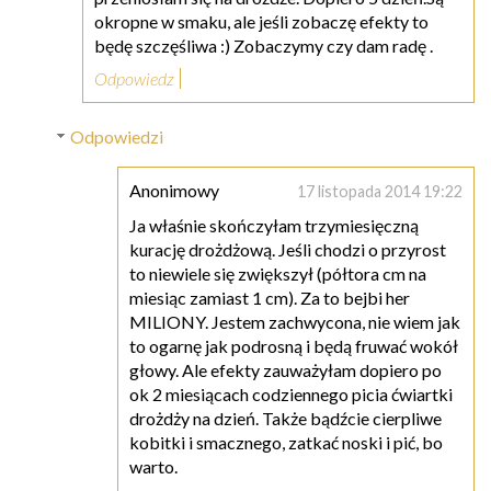
okropne w smaku, ale jeśli zobaczę efekty to
będę szczęśliwa :) Zobaczymy czy dam radę .
Odpowiedz
Odpowiedzi
Anonimowy
17 listopada 2014 19:22
Ja właśnie skończyłam trzymiesięczną
kurację drożdżową. Jeśli chodzi o przyrost
to niewiele się zwiększył (półtora cm na
miesiąc zamiast 1 cm). Za to bejbi her
MILIONY. Jestem zachwycona, nie wiem jak
to ogarnę jak podrosną i będą fruwać wokół
głowy. Ale efekty zauważyłam dopiero po
ok 2 miesiącach codziennego picia ćwiartki
drożdży na dzień. Także bądźcie cierpliwe
kobitki i smacznego, zatkać noski i pić, bo
warto.