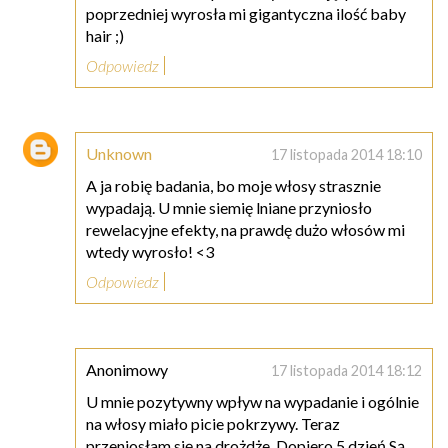
poprzedniej wyrosła mi gigantyczna ilość baby
hair ;)
Odpowiedz
Unknown
17 listopada 2014 18:10
A ja robię badania, bo moje włosy strasznie
wypadają. U mnie siemię lniane przyniosło
rewelacyjne efekty, na prawdę dużo włosów mi
wtedy wyrosło! <3
Odpowiedz
Anonimowy
17 listopada 2014 18:12
U mnie pozytywny wpływ na wypadanie i ogólnie
na włosy miało picie pokrzywy. Teraz
przeniosłam się na drożdże. Dopiero 5 dzień.Są