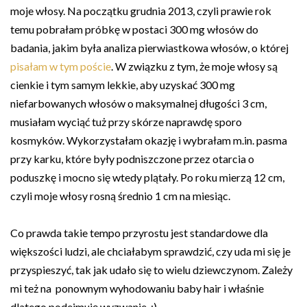
moje włosy. Na początku grudnia 2013, czyli prawie rok
temu pobrałam próbkę w postaci 300 mg włosów do
badania, jakim była analiza pierwiastkowa włosów, o której
pisałam w tym poście
. W związku z tym, że moje włosy są
cienkie i tym samym lekkie, aby uzyskać 300 mg
niefarbowanych włosów o maksymalnej długości 3 cm,
musiałam wyciąć tuż przy skórze naprawdę sporo
kosmyków. Wykorzystałam okazję i wybrałam m.in. pasma
przy karku, które były podniszczone przez otarcia o
poduszkę i mocno się wtedy plątały. Po roku mierzą 12 cm,
czyli moje włosy rosną średnio 1 cm na miesiąc.
Co prawda takie tempo przyrostu jest standardowe dla
większości ludzi, ale chciałabym sprawdzić, czy uda mi się je
przyspieszyć, tak jak udało się to wielu dziewczynom. Zależy
mi też na ponownym wyhodowaniu baby hair i właśnie
dlatego podejmuję wyzwanie. :)