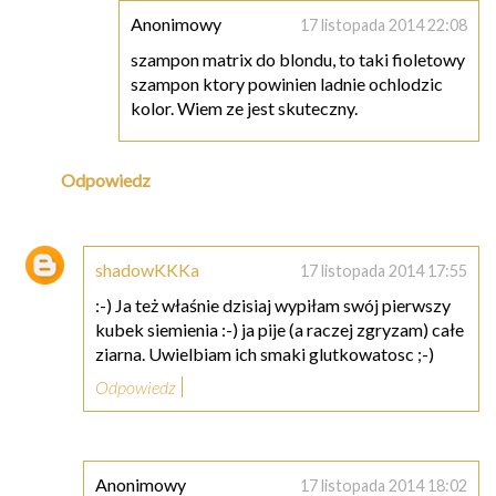
Anonimowy
17 listopada 2014 22:08
szampon matrix do blondu, to taki fioletowy
szampon ktory powinien ladnie ochlodzic
kolor. Wiem ze jest skuteczny.
Odpowiedz
shadowKKKa
17 listopada 2014 17:55
:-) Ja też właśnie dzisiaj wypiłam swój pierwszy
kubek siemienia :-) ja pije (a raczej zgryzam) całe
ziarna. Uwielbiam ich smaki glutkowatosc ;-)
Odpowiedz
Anonimowy
17 listopada 2014 18:02