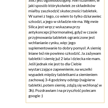
Silici jest ogólnodostępny. Nie rozumiem, w
jaki sposób którykolwiek ze składników
miałby zaszkodzić skuteczności tabletek.
W sumei z tego, co wiem to tylko dziurawiec
szkodzi, a jego w składzie nie ma. Wg mnie
Silica jest wręcz wskazana przy
antykoncepcji hormonalnej, gdyż w czasie
przyjmowania tabletek ograniczone jest
wchłanianie cynku, więc jego
suplementowanie to dobry pomysł. A siemię
lniane też nie powinno szkodzić. Ja zażywam
tabletki i siemię już 2 lata i dziecka nie mam.
Jeśli jednak nie jest to dla Ciebie
wystarczające zapewnienie, na wszelki
wypadek między tabletkami a siemieniem
zachowaj 3-4 godzinny odstęp (najpierw
tabletki, potem siemię, zdążą się wchłonąć w
3h). Pozdrawiam i na przyszłość polecam
google :)