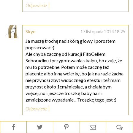
Odpowiedz
Skye
17 listopada 2014 18:25
Ja muszę trochę nad skórą głowy i porostem
popracować :)
Ale chyba zacznę od kuracji FitoCellem
Seboradinu i przygotowania skalpu, bo czuję, że
mu to potrzebne. Potem może zacznę też
placentę albo inną wcierkę, bo jak na razie żadna
nie przynosi zbyt widocznego efektu i też mam
przyrost około 1cm/miesiąc, a chciałabym
więcej, no i jeszcze troszkę baby hair i
zmniejszone wypadanie... Troszkę tego jest :)
Odpowiedz