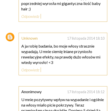
poprzedniej wyrosła mi gigantyczna ilość baby
hair ;)
Odpowiedz
Unknown
17 listopada 2014 18:10
A ja robię badania, bo moje włosy strasznie
wypadają. U mnie siemię lniane przyniosło
rewelacyjne efekty, na prawdę dużo włosów mi
wtedy wyrosło! <3
Odpowiedz
Anonimowy
17 listopada 2014 18:12
U mnie pozytywny wpływ na wypadanie i ogólnie
na włosy miało picie pokrzywy. Teraz
przeniosłam się na drożdże. Dopiero 5 dzień.Są