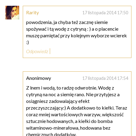
Rarity
17 listopada 2014 17:50
powodzenia, ja chyba też zacznę siemie
spożywać i tą wodę z cytryną : ) a o placencie
muszę pamiętać przy kolejnym wyborze wcierek
:)
Odpowiedz
Anonimowy
17 listopada 2014 17:54
Z lnem i wodą, to radzę odwrotnie. Wodę z
cytryną na noc a siemię rano. Nie przytyjesz a
osiągniesz zadowalający efekt
przeczyszczający:) A dodatkowo to kiełki. Teraz
coraz mniej wartościowych warzyw, większość
sztucznie hodowanych, a kiełki do bomba
witaminowo-minerałowa, hodowana bez
chemicznych dodatków.