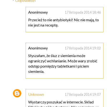
Odpowiedzi
Anonimowy
17 listopada 2014 18:46
Przecież to nie antybiotyki! Nic nie mają, to
nie jest na receptę.
Anonimowy
17 listopada 2014 19:02
Słyszałam, że śluz z siemienia może
ograniczyć wchłanianie. Może wary zrobić
odstęp pomiędzy tabletkami i piciem
siemienia.
Unknown
17 listopada 2014 19:07
Wystarczy poszukać w internecie. Skład