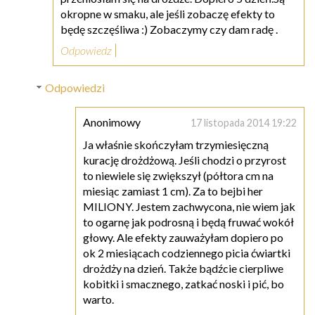
okropne w smaku, ale jeśli zobaczę efekty to
będę szczęśliwa :) Zobaczymy czy dam radę .
Odpowiedz
Odpowiedzi
Anonimowy
17 listopada 2014 19:22
Ja właśnie skończyłam trzymiesięczną
kurację drożdżową. Jeśli chodzi o przyrost
to niewiele się zwiększył (półtora cm na
miesiąc zamiast 1 cm). Za to bejbi her
MILIONY. Jestem zachwycona, nie wiem jak
to ogarnę jak podrosną i będą fruwać wokół
głowy. Ale efekty zauważyłam dopiero po
ok 2 miesiącach codziennego picia ćwiartki
drożdży na dzień. Także bądźcie cierpliwe
kobitki i smacznego, zatkać noski i pić, bo
warto.