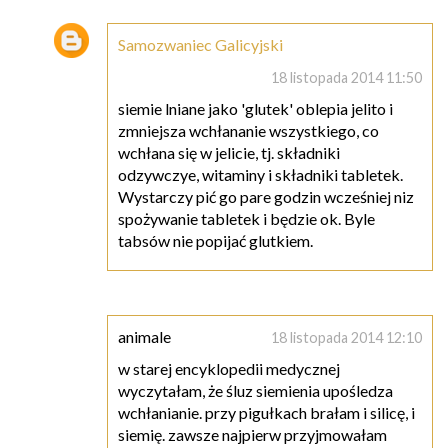
Samozwaniec Galicyjski
18 listopada 2014 11:50
siemie lniane jako 'glutek' oblepia jelito i
zmniejsza wchłananie wszystkiego, co
wchłana się w jelicie, tj. składniki
odzywczye, witaminy i składniki tabletek.
Wystarczy pić go pare godzin wcześniej niz
spożywanie tabletek i będzie ok. Byle
tabsów nie popijać glutkiem.
animale
18 listopada 2014 12:10
w starej encyklopedii medycznej
wyczytałam, że śluz siemienia upośledza
wchłanianie. przy pigułkach brałam i silicę, i
siemię. zawsze najpierw przyjmowałam