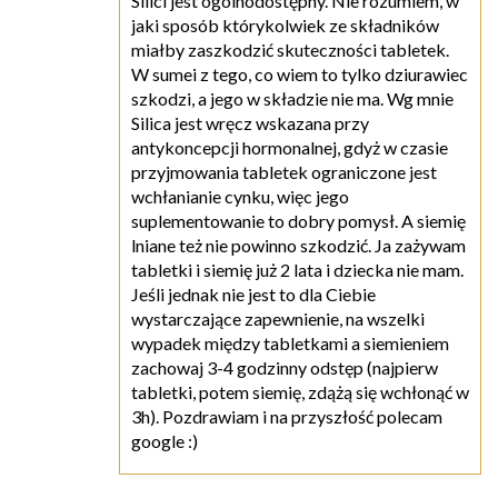
Silici jest ogólnodostępny. Nie rozumiem, w
jaki sposób którykolwiek ze składników
miałby zaszkodzić skuteczności tabletek.
W sumei z tego, co wiem to tylko dziurawiec
szkodzi, a jego w składzie nie ma. Wg mnie
Silica jest wręcz wskazana przy
antykoncepcji hormonalnej, gdyż w czasie
przyjmowania tabletek ograniczone jest
wchłanianie cynku, więc jego
suplementowanie to dobry pomysł. A siemię
lniane też nie powinno szkodzić. Ja zażywam
tabletki i siemię już 2 lata i dziecka nie mam.
Jeśli jednak nie jest to dla Ciebie
wystarczające zapewnienie, na wszelki
wypadek między tabletkami a siemieniem
zachowaj 3-4 godzinny odstęp (najpierw
tabletki, potem siemię, zdążą się wchłonąć w
3h). Pozdrawiam i na przyszłość polecam
google :)