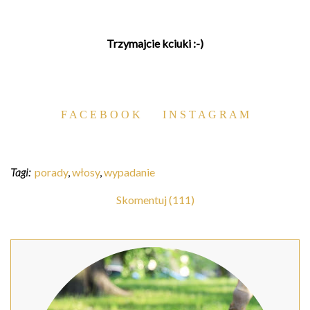
Trzymajcie kciuki :-)
F A C E B O O K
I N S T A G R A M
Tagi:
porady
,
włosy
,
wypadanie
Skomentuj (111)