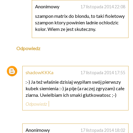
Anonimowy
17 listopada 2014 22:08
szampon matrix do blondu, to taki fioletowy
szampon ktory powinien ladnie ochlodzic
kolor. Wiem ze jest skuteczny.
Odpowiedz
shadowKKKa
17 listopada 2014 17:55
:-) Ja też właśnie dzisiaj wypiłam swój pierwszy
kubek siemienia :-) ja pije (a raczej zgryzam) całe
ziarna. Uwielbiam ich smaki glutkowatosc ;-)
Odpowiedz
Anonimowy
17 listopada 2014 18:02