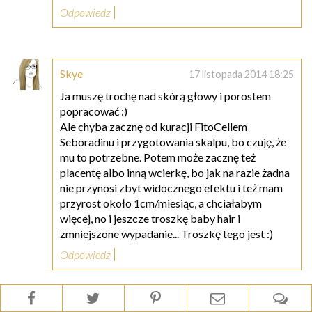
Odpowiedz
Skye
17 listopada 2014 18:25
Ja muszę trochę nad skórą głowy i porostem
popracować :)
Ale chyba zacznę od kuracji FitoCellem
Seboradinu i przygotowania skalpu, bo czuję, że
mu to potrzebne. Potem może zacznę też
placentę albo inną wcierkę, bo jak na razie żadna
nie przynosi zbyt widocznego efektu i też mam
przyrost około 1cm/miesiąc, a chciałabym
więcej, no i jeszcze troszkę baby hair i
zmniejszone wypadanie... Troszkę tego jest :)
Odpowiedz