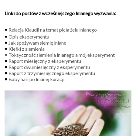
Linki do postów z wcześniejszego lnianego wyzwania:
♥
Relacja Klaudii na temat picia żelu lnianego
♥
Opis eksperymentu
♥
Jak spożywam siemię lniane
♥
Kiełki z siemienia
♥
Toksyczność siemienia lnianego a mój eksperyment
♥
Raport miesięczny z eksperymentu
♥
Raport dwumiesięczny z eksperymentu
♥
Raport z trzymiesięcznego eksperymentu
♥
Baby hair po lnianej kuracji