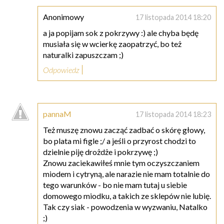
Anonimowy
17 listopada 2014 18:20
a ja popijam sok z pokrzywy :) ale chyba będę
musiała się w wcierkę zaopatrzyć, bo też
naturalki zapuszczam ;)
Odpowiedz
pannaM
17 listopada 2014 18:23
Też muszę znowu zacząć zadbać o skórę głowy,
bo plata mi figle ;/ a jeśli o przyrost chodzi to
dzielnie piję drożdże i pokrzywę ;)
Znowu zaciekawiłeś mnie tym oczyszczaniem
miodem i cytryną, ale narazie nie mam totalnie do
tego warunków - bo nie mam tutaj u siebie
domowego miodku, a takich ze sklepów nie lubię.
Tak czy siak - powodzenia w wyzwaniu, Natalko
;)