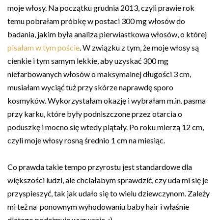
moje włosy. Na początku grudnia 2013, czyli prawie rok
temu pobrałam próbkę w postaci 300 mg włosów do
badania, jakim była analiza pierwiastkowa włosów, o której
pisałam w tym poście
. W związku z tym, że moje włosy są
cienkie i tym samym lekkie, aby uzyskać 300 mg
niefarbowanych włosów o maksymalnej długości 3 cm,
musiałam wyciąć tuż przy skórze naprawdę sporo
kosmyków. Wykorzystałam okazję i wybrałam m.in. pasma
przy karku, które były podniszczone przez otarcia o
poduszkę i mocno się wtedy plątały. Po roku mierzą 12 cm,
czyli moje włosy rosną średnio 1 cm na miesiąc.
Co prawda takie tempo przyrostu jest standardowe dla
większości ludzi, ale chciałabym sprawdzić, czy uda mi się je
przyspieszyć, tak jak udało się to wielu dziewczynom. Zależy
mi też na ponownym wyhodowaniu baby hair i właśnie
dlatego podejmuję wyzwanie. :)