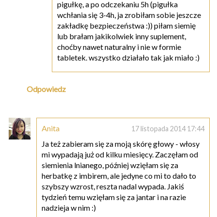
pigułkę, a po odczekaniu 5h (pigułka
wchłania się 3-4h, ja zrobiłam sobie jeszcze
zakładkę bezpieczeństwa :)) piłam siemię
lub brałam jakikolwiek inny suplement,
choćby nawet naturalny i nie w formie
tabletek. wszystko działało tak jak miało :)
Odpowiedz
Anita
17 listopada 2014 17:44
Ja też zabieram się za moją skórę głowy - włosy
mi wypadają już od kilku miesięcy. Zaczęłam od
siemienia lnianego, później wzięłam się za
herbatkę z imbirem, ale jedyne co mi to dało to
szybszy wzrost, reszta nadal wypada. Jakiś
tydzień temu wzięłam się za jantar i na razie
nadzieja w nim :)