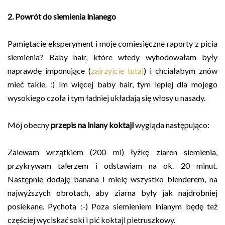
2. Powrót do siemienia lnianego
Pamiętacie eksperyment i moje comiesięczne raporty z picia
siemienia? Baby hair, które wtedy wyhodowałam były
naprawdę imponujące (
zajrzyjcie tutaj
) i chciałabym znów
mieć takie. :) Im więcej baby hair, tym lepiej dla mojego
wysokiego czoła i tym ładniej układają się włosy u nasady.
Mój obecny
przepis na lniany koktajl
wygląda następująco:
Zalewam wrzątkiem (200 ml) łyżkę ziaren siemienia,
przykrywam talerzem i odstawiam na ok. 20 minut.
Następnie dodaję banana i mielę wszystko blenderem, na
najwyższych obrotach, aby ziarna były jak najdrobniej
posiekane. Pychota :-)
Poza siemieniem lnianym będę też
częściej wyciskać soki i pić koktajl pietruszkowy.