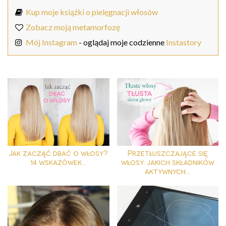
Kup moje książki o pielęgnacji włosów
Zobacz moją metamorfozę
Mój Instagram
- oglądaj moje codzienne
Instastory
Jak zacząć dbać o włosy?
Przetłuszczające się
14 wskazówek...
włosy: jakich składników
aktywnych...