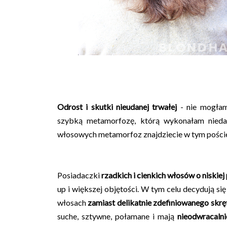
Odrost
i skutki nieudanej trwałej
- nie mogłam
szybką metamorfozę, którą wykonałam nieda
włosowych metamorfoz znajdziecie w tym poście
Posiadaczki
rzadkich i cienkich włosów o niskie
up i większej objętości. W tym celu decydują się 
włosach
zamiast delikatnie zdefiniowanego skręt
suche, sztywne, połamane i mają
nieodwracaln