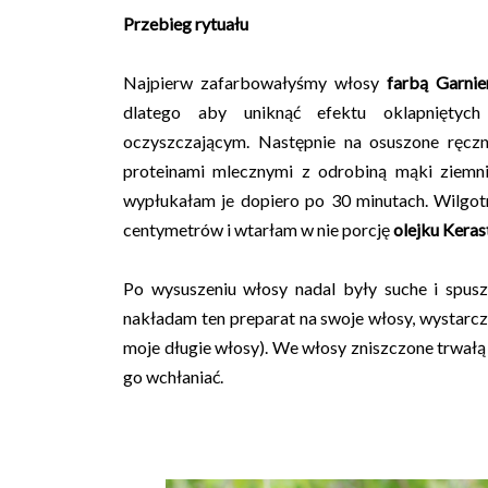
Przebieg rytuału
Najpierw zafarbowałyśmy włosy
farbą Garnie
dlatego aby uniknąć efektu oklapniętyc
oczyszczającym. Następnie na osuszone ręcz
proteinami mlecznymi z odrobiną mąki ziemni
wypłukałam je dopiero po 30 minutach. Wilgo
centymetrów i wtarłam w nie porcję
olejku Keras
Po wysuszeniu włosy nadal były suche i spusz
nakładam ten preparat na swoje włosy, wystarcz
moje długie włosy). We włosy zniszczone trwał
go wchłaniać.