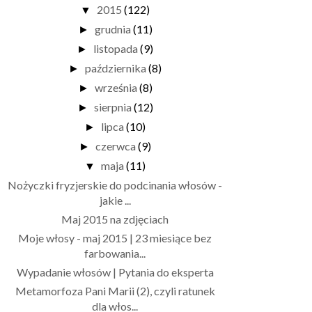
2015
(122)
▼
grudnia
(11)
►
listopada
(9)
►
października
(8)
►
września
(8)
►
sierpnia
(12)
►
lipca
(10)
►
czerwca
(9)
►
maja
(11)
▼
Nożyczki fryzjerskie do podcinania włosów -
jakie ...
Maj 2015 na zdjęciach
Moje włosy - maj 2015 | 23 miesiące bez
farbowania...
Wypadanie włosów | Pytania do eksperta
Metamorfoza Pani Marii (2), czyli ratunek
dla włos...