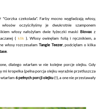
r
"Gorzka czekolada". Farby mocno wygładzają włosy,
h włosów oczyściłyśmy je dwukrotnie szamponem
nikiem włosy nałożyłam dwie łyżeczki maski
Biovax
z
aczanej (
klik
). Włosy owinęłam folią i ręcznikiem, a
tne włosy rozczesałam
Tangle Teezer
, podcięłam o kilka
tase
.
one, dlatego wtarłam w nie kolejne porcje olejku. Gdy
y mi kropelka (pełna porcja olejku wyraźnie przetłuszcza
ą wtarłam
6 pełnych porcji olejku
(!), a one nie przestawały