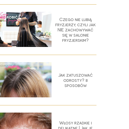
Czego nie lubią
fryzjerzy, czyli jak
NIE zachowywać
się w salonie
fryzjerskim?
Jak zatuszować
odrosty? 8
sposobów
Włosy rzadkie i
delikatne | Jak je