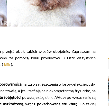
 przejść obok takich włosów obojętnie. Zapraszam na
wno za pomocą kilku produktów. :) Listę wszystkich
 (
klik
).
j porowarości
marzą o zagęszczeniu włosów, efekcie push-
na trwałą, a jeśli trafiają na niekompetentną fryzjerkę, na
u i objętości
powstaje
stóg siana
. Włosy po wysuszeniu są
ie uszkodzoną
, wręcz
pokarbowaną strukturę
. Do takiej