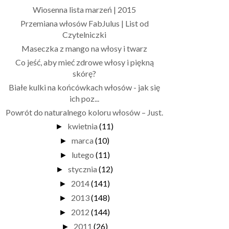
Wiosenna lista marzeń | 2015
Przemiana włosów FabJulus | List od
Czytelniczki
Maseczka z mango na włosy i twarz
Co jeść, aby mieć zdrowe włosy i piękną
skórę?
Białe kulki na końcówkach włosów - jak się
ich poz...
Powrót do naturalnego koloru włosów – Just.
kwietnia
(11)
►
marca
(10)
►
lutego
(11)
►
stycznia
(12)
►
2014
(141)
►
2013
(148)
►
2012
(144)
►
2011
(26)
►