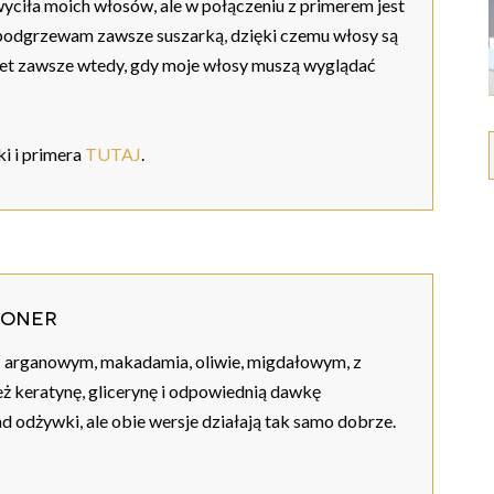
yciła moich włosów, ale w połączeniu z primerem jest
 podgrzewam zawsze suszarką, dzięki czemu włosy są
n duet zawsze wtedy, gdy moje włosy muszą wyglądać
ki i primera
TUTAJ
.
ioner
ch: arganowym, makadamia, oliwie, migdałowym, z
eż keratynę, glicerynę i odpowiednią dawkę
d odżywki, ale obie wersje działają tak samo dobrze.