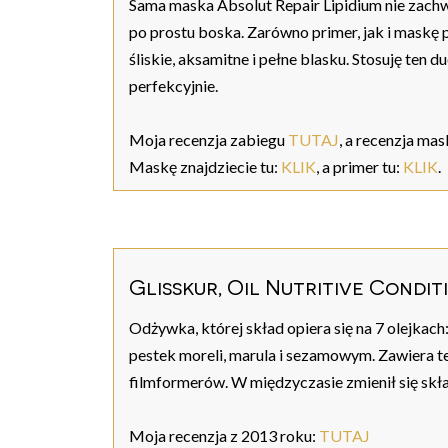
Sama maska Absolut Repair Lipidium nie zachw
po prostu boska. Zarówno primer, jak i maskę
śliskie, aksamitne i pełne blasku. Stosuję te
perfekcyjnie.
Moja recenzja zabiegu
TUTAJ
, a recenzja mas
Maskę znajdziecie tu:
KLIK
, a primer tu:
KLIK
.
Glisskur, Oil Nutritive Condit
Odżywka, której skład opiera się na 7 olejka
pestek moreli, marula i sezamowym. Zawiera t
filmformerów. W międzyczasie zmienił się skła
Moja recenzja z 2013 roku:
TUTAJ