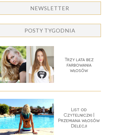
NEWSLETTER
POSTY TYGODNIA
Trzy lata bez
farbowania
włosów
List od
Czytelniczki |
Przemiana włosów
Delecji