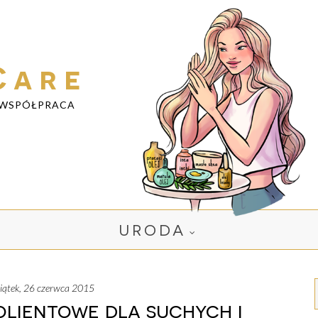
Care
WSPÓŁPRACA
URODA
piątek, 26 czerwca 2015
olientowe dla suchych i