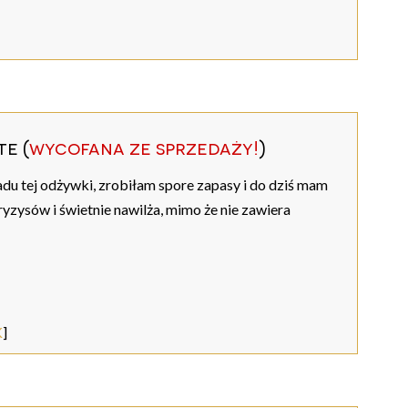
te (
wycofana ze sprzedaży!
)
adu tej odżywki, zrobiłam spore zapasy i do dziś mam
yzysów i świetnie nawilża, mimo że nie zawiera
K
]