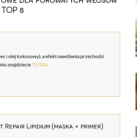
 TOP 8
s i olej kokosowy), a efekt nawilżenia przechodzi
oku znajdziecie
TUTAJ
.
 Repair Lipidium (maska + primer)