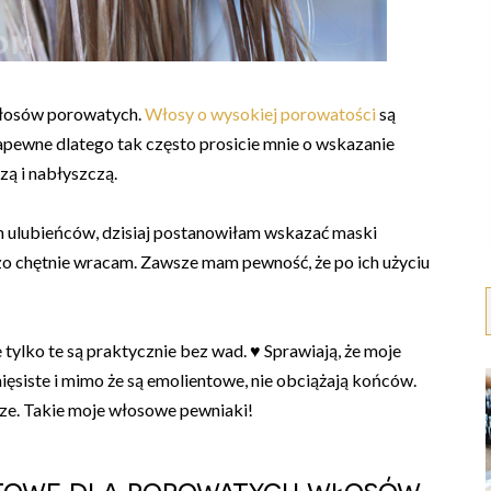
włosów porowatych.
Włosy o wysokiej porowatości
są
apewne dlatego tak często prosicie mnie o wskazanie
zą i nabłyszczą.
h ulubieńców, dzisiaj postanowiłam wskazać maski
zo chętnie wracam. Zawsze mam pewność, że po ich użyciu
ylko te są praktycznie bez wad. ♥ Sprawiają, że moje
ięsiste i mimo że są emolientowe, nie obciążają końców.
rze. Takie moje włosowe pewniaki!
ntowe dla porowatych włosów