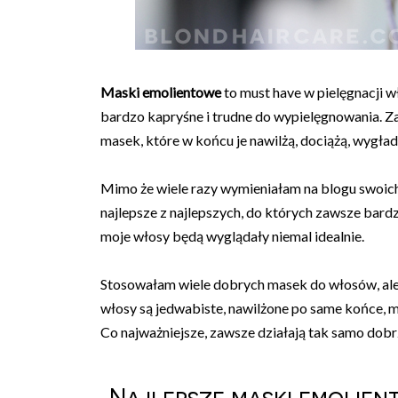
Maski emolientowe
to must have w pielęgnacji 
bardzo kapryśne i trudne do wypielęgnowania. Z
masek, które w końcu je nawilżą, dociążą, wygład
Mimo że wiele razy wymieniałam na blogu swoic
najlepsze z najlepszych, do których zawsze bard
moje włosy będą wyglądały niemal idealnie.
Stosowałam wiele dobrych masek do włosów, ale t
włosy są jedwabiste, nawilżone po same końce, m
Co najważniejsze, zawsze działają tak samo dob
Najlepsze maski emolie