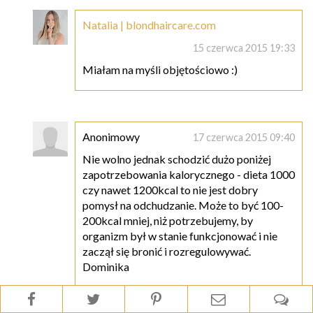
Natalia | blondhaircare.com
15 czerwca 2015 19:33
Miałam na myśli objętościowo :)
Anonimowy
17 czerwca 2015 09:40
Nie wolno jednak schodzić dużo poniżej
zapotrzebowania kalorycznego - dieta 1000
czy nawet 1200kcal to nie jest dobry
pomysł na odchudzanie. Może to być 100-
200kcal mniej, niż potrzebujemy, by
organizm był w stanie funkcjonować i nie
zaczął się bronić i rozregulowywać.
Dominika
Odpowiedz