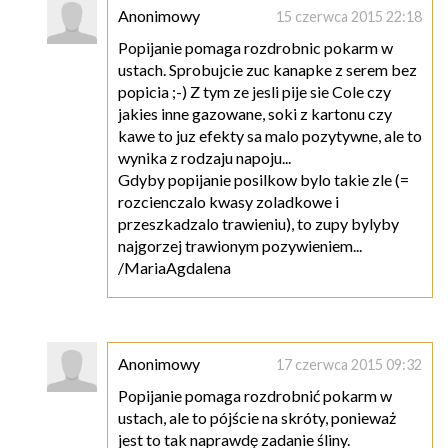
Anonimowy
15 czerwca 2015 22:18
Popijanie pomaga rozdrobnic pokarm w
ustach. Sprobujcie zuc kanapke z serem bez
popicia ;-) Z tym ze jesli pije sie Cole czy
jakies inne gazowane, soki z kartonu czy
kawe to juz efekty sa malo pozytywne, ale to
wynika z rodzaju napoju...
Gdyby popijanie posilkow bylo takie zle (=
rozcienczalo kwasy zoladkowe i
przeszkadzalo trawieniu), to zupy bylyby
najgorzej trawionym pozywieniem...
/MariaAgdalena
Anonimowy
17 czerwca 2015 09:32
Popijanie pomaga rozdrobnić pokarm w
ustach, ale to pójście na skróty, ponieważ
jest to tak naprawdę zadanie śliny.