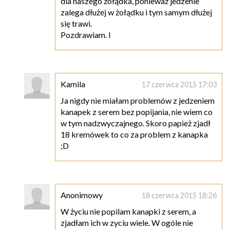
dla naszego żołądka, ponieważ jedzenie
zalega dłużej w żołądku i tym samym dłużej
się trawi.
Pozdrawiam. I
Kamila
17 czerwca 2015 17:03
Ja nigdy nie miałam problemów z jedzeniem
kanapek z serem bez popijania, nie wiem co
w tym nadzwyczajnego. Skoro papież zjadł
18 kremówek to co za problem z kanapka
;D
Anonimowy
18 czerwca 2015 18:26
W życiu nie popilam kanapki z serem, a
zjadłam ich w zyciu wiele. W ogóle nie