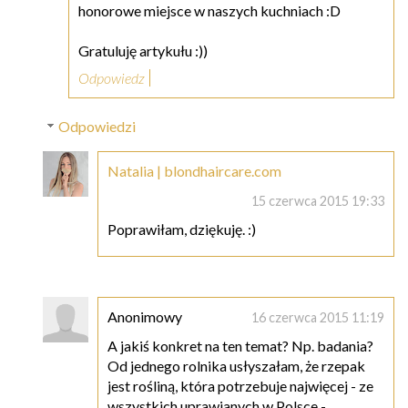
honorowe miejsce w naszych kuchniach :D
Gratuluję artykułu :))
Odpowiedz
Odpowiedzi
Natalia | blondhaircare.com
15 czerwca 2015 19:33
Poprawiłam, dziękuję. :)
Anonimowy
16 czerwca 2015 11:19
A jakiś konkret na ten temat? Np. badania?
Od jednego rolnika usłyszałam, że rzepak
jest rośliną, która potrzebuje najwięcej - ze
wszystkich uprawianych w Polsce -