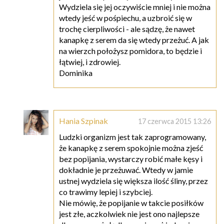
Wydziela się jej oczywiście mniej i nie można
wtedy jeść w pośpiechu, a uzbroić się w
trochę cierpliwości - ale sądzę, że nawet
kanapkę z serem da się wtedy przeżuć. A jak
na wierzch położysz pomidora, to będzie i
łątwiej, i zdrowiej.
Dominika
Hania Szpinak
17 czerwca 2015 13:26
Ludzki organizm jest tak zaprogramowany,
że kanapkę z serem spokojnie można zjeść
bez popijania, wystarczy robić małe kęsy i
dokładnie je przeżuwać. Wtedy w jamie
ustnej wydziela się większa ilość śliny, przez
co trawimy lepiej i szybciej.
Nie mówię, że popijanie w takcie posiłków
jest złe, aczkolwiek nie jest ono najlepsze