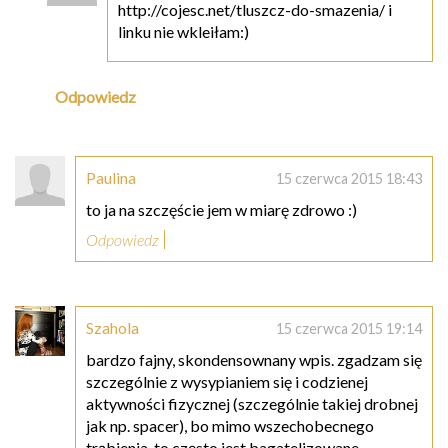
http://cojesc.net/tluszcz-do-smazenia/ i
linku nie wkleiłam:)
Odpowiedz
Paulina
15 czerwca 2015 18:43
to ja na szczęście jem w miarę zdrowo :)
Odpowiedz
Szahola
15 czerwca 2015 19:14
bardzo fajny, skondensownany wpis. zgadzam się
szczególnie z wysypianiem się i codzienej
aktywności fizycznej (szczególnie takiej drobnej
jak np. spacer), bo mimo wszechobecnego
trąbienia, to często jest bagatelizowane ._.