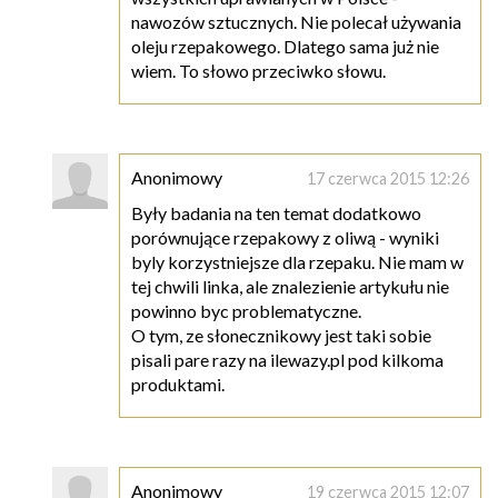
nawozów sztucznych. Nie polecał używania
oleju rzepakowego. Dlatego sama już nie
wiem. To słowo przeciwko słowu.
Anonimowy
17 czerwca 2015 12:26
Były badania na ten temat dodatkowo
porównujące rzepakowy z oliwą - wyniki
byly korzystniejsze dla rzepaku. Nie mam w
tej chwili linka, ale znalezienie artykułu nie
powinno byc problematyczne.
O tym, ze słonecznikowy jest taki sobie
pisali pare razy na ilewazy.pl pod kilkoma
produktami.
Anonimowy
19 czerwca 2015 12:07