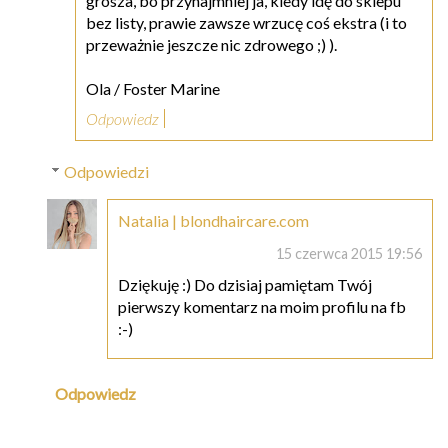
grosza, bo przynajmniej ja, kiedy idę do sklepu
bez listy, prawie zawsze wrzucę coś ekstra (i to
przeważnie jeszcze nic zdrowego ;) ).
Ola / Foster Marine
Odpowiedz
Odpowiedzi
Natalia | blondhaircare.com
15 czerwca 2015 19:56
Dziękuję :) Do dzisiaj pamiętam Twój
pierwszy komentarz na moim profilu na fb
:-)
Odpowiedz