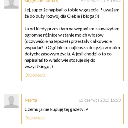
Sięgnij do Natury
15 czerwca 2015 16:44
Jej, super że napisali o tobie w gazecie :* uważam
że do duży rozwój dla Ciebie i bloga ;))
Ja od kiedy przeszłam na weganizm zauważyłam
ogromne różnice w stanie moich włosów
(oczywiście na lepsze) i przestały całkowicie
wypadać! :) Ogólnie to najlepsza decyzja w moim
dotychczasowym życiu. A jesli chodzi o to co
napisałaś to właściwie stosuje się do
wszystkiego ;)
Odpowiedz
Marta
15 czerwca 2015 16:50
Czemu ja nie kupuję tej gazety :P
Odpowiedz