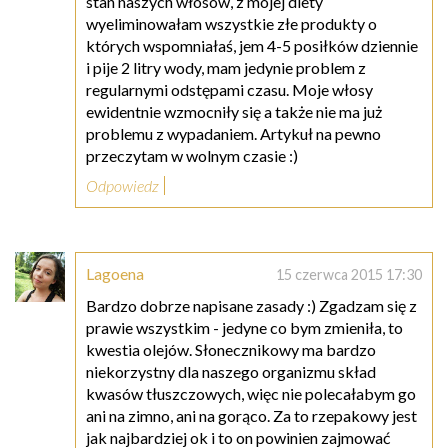
stan naszych włosów, z mojej diety
wyeliminowałam wszystkie złe produkty o
których wspomniałaś, jem 4-5 posiłków dziennie
i pije 2 litry wody, mam jedynie problem z
regularnymi odstępami czasu. Moje włosy
ewidentnie wzmocniły się a także nie ma już
problemu z wypadaniem. Artykuł na pewno
przeczytam w wolnym czasie :)
Odpowiedz
Lagoena
15 czerwca 2015 17:30
Bardzo dobrze napisane zasady :) Zgadzam się z
prawie wszystkim - jedyne co bym zmieniła, to
kwestia olejów. Słonecznikowy ma bardzo
niekorzystny dla naszego organizmu skład
kwasów tłuszczowych, więc nie polecałabym go
ani na zimno, ani na gorąco. Za to rzepakowy jest
jak najbardziej ok i to on powinien zajmować