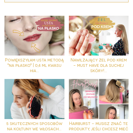
Powiększyłam usta metodą
Nawilżający żel pod krem
"na płasko" | 0,4 ml kwasu
- must have dla suchej
hia...
skóry!...
5 skutecznych sposobów
Hairburst - musisz znać te
na kołtuny we włosach...
produkty, jeśli chcesz mieć