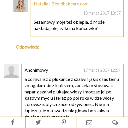
Natalia | Blondhaircare.com
18 marca 2017 18:37
Sezamowy moje też oblepia. :) Może
nakładaj olej tylko na końcówki?
Odpowiedz
Anonimowy
17 marca 2017 12:59
a co myslisz o plukance z szalwi? jakis czas temu
zmagalam sie z lupiezem, zaczelam stosowac
napar z szalwi plukajac wlosy i moczac jej po
kazdym myciu i teraz po pol roku widze wlosy
zdrowsze, blyszczace, odzywione.... Nie ma
lupiezu, nie ma swedzenia glowy bo szalwia
dziala przeciwzapalnie.
Odpowiedz