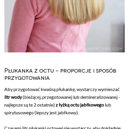
Płukanka z octu - proporcje i sposób
przygotowania
Aby przygotować kwaśną płukankę, wystarczy wymieszać
litr wody
(bieżącej, przegotowanej lub demineralizowanej -
najlepsze są te 2 ostatnie)
z łyżką octu jabłkowego
lub
spirytusowego (lepszy jest jabłkowy).
Czasami litr płukanki octowej nie wystarczy, aby dokładnie