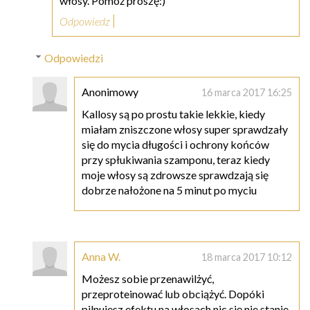
włosy. Pomóż proszę:)
Odpowiedz
Odpowiedzi
Anonimowy
16 marca 2017 16:25
Kallosy są po prostu takie lekkie, kiedy
miałam zniszczone włosy super sprawdzały
się do mycia długości i ochrony końców
przy spłukiwania szamponu, teraz kiedy
moje włosy są zdrowsze sprawdzają się
dobrze nałożone na 5 minut po myciu
Anna W.
18 marca 2017 10:12
Możesz sobie przenawilżyć,
przeproteinować lub obciążyć. Dopóki
pilnujesz efektu na włosach nic się nie stanie.