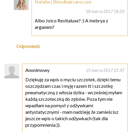
Natalia | Blondhaircare.com
18 marca 2017 18:20
Albo Joico Revitaluxe? :) A Inebrya z
arganem?
Odpowiedz
Anonimowy
15 marca 2017 22:47
Dziękuję za wpis o myciu szczotek, dzięki temu
oszczędzam czas i myję razem tt i szczotkę
pneumatyczną z włosia dzika - wcześniej myłam
każdą szczoteczką do zębów. Poza tym nie
wpadłam na pomysł z odżywkami
antystatycznymi - mam nadzieję że zamieścisz
jeszcze wpis o takich odżywkach (tak dla
przypomnienia;)).