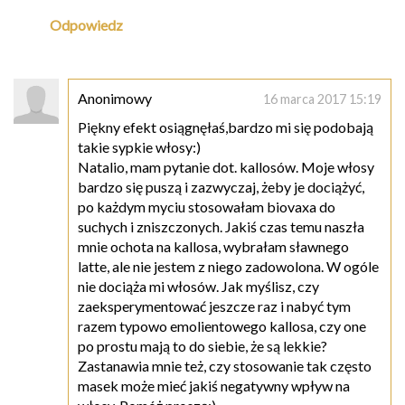
Odpowiedz
Anonimowy
16 marca 2017 15:19
Piękny efekt osiągnęłaś,bardzo mi się podobają
takie sypkie włosy:)
Natalio, mam pytanie dot. kallosów. Moje włosy
bardzo się puszą i zazwyczaj, żeby je dociążyć,
po każdym myciu stosowałam biovaxa do
suchych i zniszczonych. Jakiś czas temu naszła
mnie ochota na kallosa, wybrałam sławnego
latte, ale nie jestem z niego zadowolona. W ogóle
nie dociąża mi włosów. Jak myślisz, czy
zaeksperymentować jeszcze raz i nabyć tym
razem typowo emolientowego kallosa, czy one
po prostu mają to do siebie, że są lekkie?
Zastanawia mnie też, czy stosowanie tak często
masek może mieć jakiś negatywny wpływ na