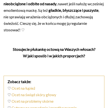
nieobciążone i odbite od nasady
, nawet jeśli nałożę wcześniej
emolientową maskę. Są też
gładkie, błyszczące i puszyste
,
nie sprawiają wrażenia obciążonych i dłużej zachowują
świeżość. Cieszę się, że w końcu mogę ją regularnie
stosować! ♡
Stosujecie płukankę octową na Waszych włosach?
W jaki sposób i w jakich proporcjach?
Zobacz także:
♡
Ocet na łupież
♡
Ocet na świąd skóry głowy
♡
Ocet na problemy skórne
♡
Cytryna na wypadanie i przetłuszczanie