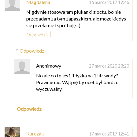
Magdalena
16 marca 2017 19:46
Nigdy nie stosowałam płukanki z octu, bo nie
przepadam za tym zapaszkiem, ale może kiedyś
się przełamię i spróbuję. :)
Odpowiedz
Odpowiedzi
Anonimowy
27 marca 2020 23:20
No ale co to jes1 1 łyżka na 1 litr wody?
Prawnie nic. Wątpię by ocet był bardzo
wyczuwalny.
Odpowiedz
Kurczak
17 marca 2017 12:41