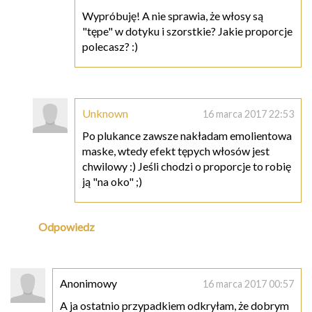
Wypróbuję! A nie sprawia, że włosy są
"tępe" w dotyku i szorstkie? Jakie proporcje
polecasz? :)
Unknown
16 marca 2017 22:53
Po plukance zawsze nakładam emolientowa
maske, wtedy efekt tępych włosów jest
chwilowy :) Jeśli chodzi o proporcje to robię
ją "na oko" ;)
Odpowiedz
Anonimowy
16 marca 2017 00:57
A ja ostatnio przypadkiem odkryłam, że dobrym