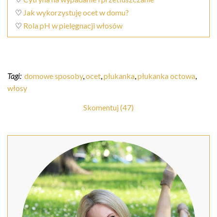
♡
Jak wykorzystuję ocet w domu?
♡
Rola pH w pielęgnacji włosów
Tagi:
domowe sposoby
,
ocet
,
płukanka
,
płukanka octowa
,
włosy
Skomentuj (47)