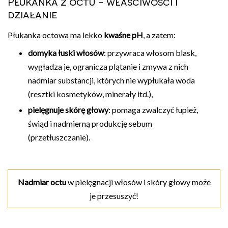
Płukanka z octu - właściwości i
działanie
Płukanka octowa ma lekko
kwaśne pH
, a zatem:
domyka łuski włosów
: przywraca włosom blask,
wygładza je, ogranicza plątanie i zmywa z nich
nadmiar substancji, których nie wypłukała woda
(resztki kosmetyków, minerały itd.),
pielęgnuje skórę głowy
: pomaga zwalczyć łupież,
świąd i nadmierną produkcję sebum
(przetłuszczanie).
Nadmiar octu
w pielęgnacji włosów i skóry głowy może
je przesuszyć!