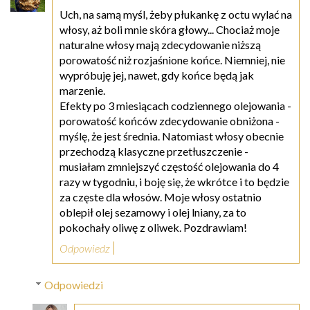
Uch, na samą myśl, żeby płukankę z octu wylać na
włosy, aż boli mnie skóra głowy... Chociaż moje
naturalne włosy mają zdecydowanie niższą
porowatość niż rozjaśnione końce. Niemniej, nie
wypróbuję jej, nawet, gdy końce będą jak
marzenie.
Efekty po 3 miesiącach codziennego olejowania -
porowatość końców zdecydowanie obniżona -
myślę, że jest średnia. Natomiast włosy obecnie
przechodzą klasyczne przetłuszczenie -
musiałam zmniejszyć częstość olejowania do 4
razy w tygodniu, i boję się, że wkrótce i to będzie
za częste dla włosów. Moje włosy ostatnio
oblepił olej sezamowy i olej lniany, za to
pokochały oliwę z oliwek. Pozdrawiam!
Odpowiedz
Odpowiedzi