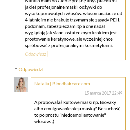
Natalio mam do Ciebie prośbę abyś płaciła mi
jakieś profesjonalne maski, odżywki do
wysokoporowatych włosów. wlosomanaiacze od
4 lat nic im nie brakuje trzymam sie zasady PEH,
podcinam, zabezpieczam itp a one nadal
wyglądają jak siano. ostatecznym krokiem jest
prostowanie keratynowe, ale wcześniej chce
spróbować z profesjonalnymi kosmetykami.
Odpowiedz
Odpowiedzi
Natalia | Blondhaircare.com
15 marca 2017 22:49
A próbowałaś kultowe maski np. Biovaxy
albo emulgowanie oleju maską? Bo suchość
to po prostu "niedoemolientowanie"
włosów. ;)