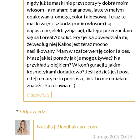
nigdy już te maski nie przysporzyły dobra moim
włosom - a miałam: bananową, latte w małym
opakowaniu, omega, color i aloesową. Teraz te
maski wręcz szkodzą moim włosom (są
napuszone, elektryzują się), dlatego przerzuciłam
się na Loreal Absolut. Fryzjerka powiedziała mi,
że według niej Kallos jest teraz mocno
nasilikowany. Mam w szafce wersję color i aloes.
Masz jakieś porady jak je mogę używać? Na
przykład z olejkiem? W konfiguracji z jakimi
kosmetykami dodatkowo? Jeśli gdzieś jest post
o tej tematyce to poproszę link, bo nie umiałam
znaleźć. Pozdrawiam :)
Odpowiedz
Odpowiedzi
Natalia | Blondhaircare.com
3 lutego 2019 00:19