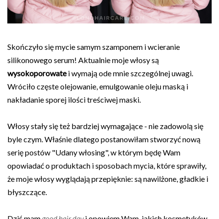
Skończyło się mycie samym szamponem i wcieranie
silikonowego serum! Aktualnie moje włosy są
wysokoporowate
i wymają ode mnie szczególnej uwagi.
Wróciło częste olejowanie, emulgowanie oleju maską i
nakładanie sporej ilości treściwej maski.
Włosy stały się też bardziej wymagające - nie zadowolą się
byle czym. Właśnie dlatego postanowiłam stworzyć nową
serię postów "Udany włosing", w którym będę Wam
opowiadać o produktach i sposobach mycia, które sprawiły,
że moje włosy wyglądają przepięknie: są nawilżone, gładkie i
błyszczące.
Dziś mam
good hair day
i opowiem Wam, jakich kosmetyków