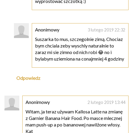
wyprostować szczotką :)
Anonimowy
3 lutego 2019 22:32
Suszarka to mus, szczegolnie zimą. Chociaz
bym chciala zeby wyschly naturalnie to
zaraz mi sie zimno od nich robi 😂 no i
bylabym uziemiona na conajmniej 4 godziny
Odpowiedz
Anonimowy
2 lutego 2019 13:44
Witam, ja teraz używam Kallosa Latte na zmianę
z Garnier Banana Hair Food. Po masce mlecznej
mam push-up a po bananowej nawilżone włosy.
Kat