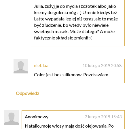
Julia, zużyj je do mycia szczotek albo jako
kremy do golenia nóg :-) U mnie kiedyś też
Latte wypadała lepiej niż teraz, ale to może
być złudzenie, bo wtedy było niewiele
świetnych masek. Może dlatego? A może
faktycznie skład się zmienił :(
nieblaa
10 lutego 2019 20:58
Color jest bez silikonow. Pozdrawiam
Odpowiedz
Anonimowy
2 lutego 2019 15:43
Natalio, moje włosy mają dość olejowania. Po