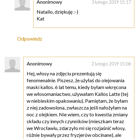
Anonimowy
3 lutego 2019 15:17
Natalio, dziękuję :-)
Kat
Odpowiedz
Anonimowy
2 lutego 2019 15:06
Hej, włosy na zdjęciu prezentują się
fenomenalnie. Piszesz, że użyłaś do olejowania
maski kallos. 6 lat temu, kiedy byłam wkręcona
we włosomaniactwo, używałam Kallos Latte (tej
w niebieskim opakowaniu). Pamiętam, że byłam
z niej zadowolona, zwłaszcza jeśli nałożyłam na
noc z olejkiem. Nie wiem, czy to kwestia zmiany
składu czy innych czynników (mieszkam teraz
we Wrocławiu, zdarzyło mi się rozjaśnić włosy,
różnie bywały przez fryzjerów obcinane), ale