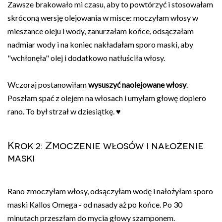
Zawsze brakowało mi czasu, aby to powtórzyć i stosowałam
skróconą wersję olejowania w misce: moczyłam włosy w
mieszance oleju i wody, zanurzałam końce, odsączałam
nadmiar wody i na koniec nakładałam sporo maski, aby
"wchłonęła" olej i dodatkowo natłuściła włosy.
Wczoraj postanowiłam
wysuszyć naolejowane włosy
.
Poszłam spać z olejem na włosach i umyłam głowę dopiero
rano. To był strzał w dziesiątkę. ♥
Krok 2: Zmoczenie włosów i nałożenie
maski
Rano zmoczyłam włosy, odsączyłam wodę i nałożyłam sporo
maski Kallos Omega - od nasady aż po końce. Po 30
minutach przeszłam do mycia głowy szamponem.