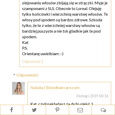
olejowaniu włosów zbijają się w strączki. Myje je
szamponami z SLS. Obecnie to Loreal. Olejuję
tylko końcówki i wierzchnią warstwę włosów. Te
włosy pod spodem są bardzo zdrowe. Szkoda
tylko, że te z wierzchniej warstwy włosów są
bardziej puszyste a nie tsk gładkie jak te pod
spodem.
Kat
P.S.
Orientanę uwielbiam :-)
Odpowiedz
Odpowiedzi
Natalia | Blondhaircare.com
3 lutego 2019 00:16
Kat, czyli nakładasz za dużo oleju! :)