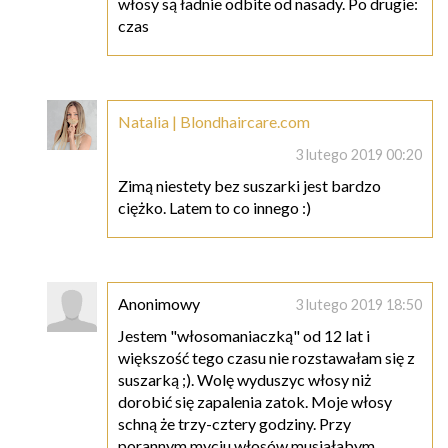
włosy są ładnie odbite od nasady. Po drugie:
czas
Natalia | Blondhaircare.com
3 lutego 2019 00:20
Zimą niestety bez suszarki jest bardzo
ciężko. Latem to co innego :)
Anonimowy
3 lutego 2019 18:50
Jestem "włosomaniaczką" od 12 lat i
większość tego czasu nie rozstawałam się z
suszarką ;). Wolę wyduszyc włosy niż
dorobić się zapalenia zatok. Moje włosy
schną że trzy-cztery godziny. Przy
porannym myciu włosów musiałabym