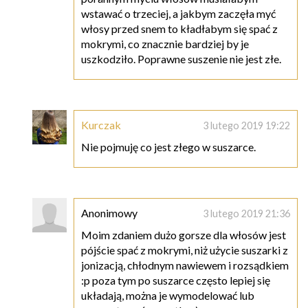
wstawać o trzeciej, a jakbym zaczęła myć
włosy przed snem to kładłabym się spać z
mokrymi, co znacznie bardziej by je
uszkodziło. Poprawne suszenie nie jest złe.
Kurczak
3 lutego 2019 19:22
Nie pojmuję co jest złego w suszarce.
Anonimowy
3 lutego 2019 21:36
Moim zdaniem dużo gorsze dla włosów jest
pójście spać z mokrymi, niż użycie suszarki z
jonizacją, chłodnym nawiewem i rozsądkiem
:p poza tym po suszarce często lepiej się
układają, można je wymodelować lub