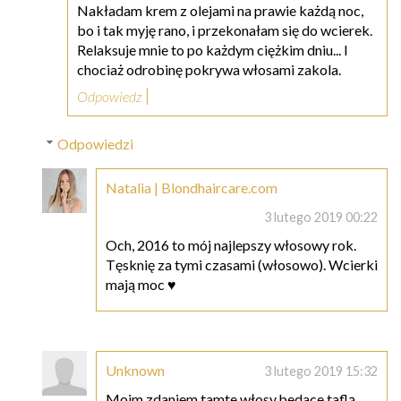
Nakładam krem z olejami na prawie każdą noc,
bo i tak myję rano, i przekonałam się do wcierek.
Relaksuje mnie to po każdym ciężkim dniu... I
chociaż odrobinę pokrywa włosami zakola.
Odpowiedz
Odpowiedzi
Natalia | Blondhaircare.com
3 lutego 2019 00:22
Och, 2016 to mój najlepszy włosowy rok.
Tęsknię za tymi czasami (włosowo). Wcierki
mają moc ♥
Unknown
3 lutego 2019 15:32
Moim zdaniem tamte włosy,bedace taflą