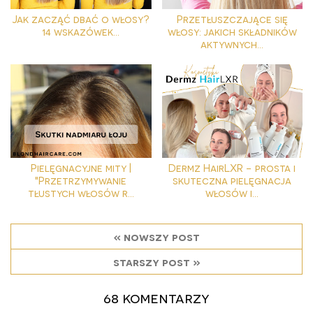
Jak zacząć dbać o włosy?
Przetłuszczające się
14 wskazówek...
włosy: jakich składników
aktywnych...
Pielęgnacyjne mity |
Dermz HairLXR - prosta i
"Przetrzymywanie
skuteczna pielęgnacja
tłustych włosów r...
włosów i...
« nowszy post
starszy post »
68 komentarzy