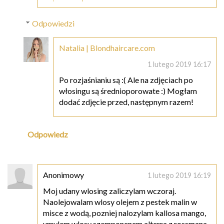
Odpowiedzi
Natalia | Blondhaircare.com
1 lutego 2019 16:17
Po rozjaśnianiu są :( Ale na zdjęciach po
włosingu są średnioporowate :) Mogłam
dodać zdjęcie przed, następnym razem!
Odpowiedz
Anonimowy
1 lutego 2019 16:19
Moj udany wlosing zaliczylam wczoraj.
Naolejowalam wlosy olejem z pestek malin w
misce z wodą, pozniej nalozylam kallosa mango,
umylam wlosy szamponenem alterra z rossmana