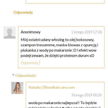
Odpowiedz
Anonimowy
1 lutego 2019 17:26
Mój ostatni udany włosing to olej kokosowy,
szampon tressemme, maska biowax z opuncją i
plukanka z wody po makaronie :D i efekt wow
podejrzewam, że dzięki proteinom durum xD
Odpowiedz
Odpowiedzi
Natalia | Blondhaircare.com
3 lutego 2019 00:25
woda po makaronie najlepsza!! To będzie
mój kolejny włosing ♥ albo czysta skrobia :)