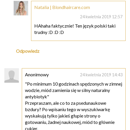
Natalia | Blondhaircare.com
24 kwietnia 2019 12:57
HAhaha faktycznie! Ten język polski taki
trudny :D :D :D
Odpowiedz
Anonimowy
24 kwietnia 2019 14:43
"Po minimum 10 godzinach spędzonych w zimnej
wodzie, miód zamienia się w silny naturalny
antybiotyk"
Przepraszam, ale co to za psedunaukowe
bzdury? Po wpisaniu tego w wyszukiwarkę
wyskakują tylko jakieś głupie strony o
gotowaniu, żadnej naukowej, miód to głównie
cukier.