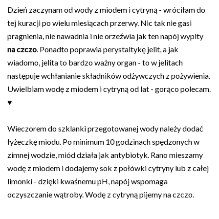
Dzień zaczynam od wody z miodem i cytryną - wróciłam do
tej kuracji po wielu miesiącach przerwy. Nic tak nie gasi
pragnienia, nie nawadnia i nie orzeźwia jak ten napój wypity
na czczo
. Ponadto poprawia perystaltykę jelit, a jak
wiadomo, jelita to bardzo ważny organ - to w jelitach
następuje wchłanianie składników odżywczych z pożywienia.
Uwielbiam wodę z miodem i cytryną od lat - gorąco polecam.
♥
Wieczorem do szklanki przegotowanej wody należy dodać
łyżeczkę miodu. Po minimum 10 godzinach spędzonych w
zimnej wodzie, miód działa jak antybiotyk. Rano mieszamy
wodę z miodem i dodajemy sok z połówki cytryny lub z całej
limonki - dzięki kwaśnemu pH, napój wspomaga
oczyszczanie wątroby. Wodę z cytryną pijemy na czczo.