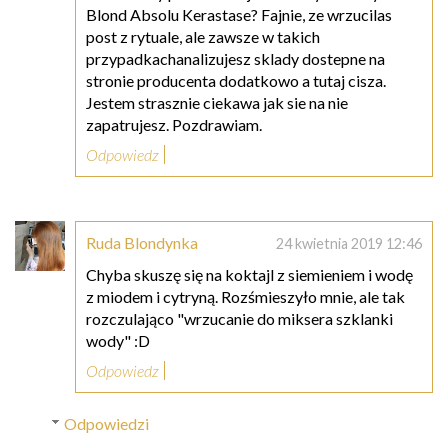
Blond Absolu Kerastase? Fajnie, ze wrzucilas
post z rytuale, ale zawsze w takich
przypadkachanalizujesz sklady dostepne na
stronie producenta dodatkowo a tutaj cisza.
Jestem strasznie ciekawa jak sie na nie
zapatrujesz. Pozdrawiam.
Odpowiedz
Ruda Blondynka
24 kwietnia 2019 12:46
Chyba skuszę się na koktajl z siemieniem i wodę
z miodem i cytryną. Rozśmieszyło mnie, ale tak
rozczulająco "wrzucanie do miksera szklanki
wody" :D
Odpowiedz
Odpowiedzi