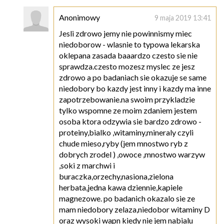
Anonimowy
9 maja 2019 13:41
Jesli zdrowo jemy nie powinnismy miec
niedoborow - wlasnie to typowa lekarska
oklepana zasada baaardzo czesto sie nie
sprawdza.czesto mozesz myslec ze jesz
zdrowo a po badaniach sie okazuje se same
niedobory bo kazdy jest inny i kazdy ma inne
zapotrzebowanie.na swoim przykladzie
tylko wspomne ze moim zdaniem jestem
osoba ktora odzywia sie bardzo zdrowo -
proteiny,bialko ,witaminy,mineraly czyli
chude mieso,ryby (jem mnostwo ryb z
dobrych zrodel ) ,owoce ,mnostwo warzyw
,soki z marchwi i
buraczka,orzechy,nasiona,zielona
herbata,jedna kawa dziennie,kapiele
magnezowe. po badanich okazalo sie ze
mam niedobory zelaza,niedobor witaminy D
oraz wysoki wapn kiedy nie jem nabialu