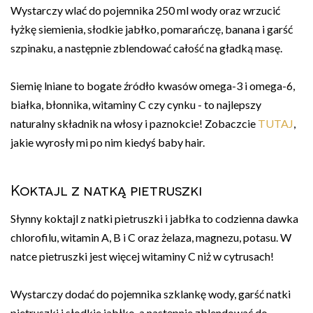
Wystarczy wlać do pojemnika 250 ml wody oraz wrzucić
łyżkę siemienia, słodkie jabłko, pomarańczę, banana i garść
szpinaku, a następnie zblendować całość na gładką masę.
Siemię lniane to bogate źródło kwasów omega-3 i omega-6,
białka, błonnika, witaminy C czy cynku - to najlepszy
naturalny składnik na włosy i paznokcie! Zobaczcie
TUTAJ
,
jakie wyrosły mi po nim kiedyś baby hair.
Koktajl z natką pietruszki
Słynny koktajl z natki pietruszki i jabłka to codzienna dawka
chlorofilu, witamin A, B i C oraz żelaza, magnezu, potasu. W
natce pietruszki jest więcej witaminy C niż w cytrusach!
Wystarczy dodać do pojemnika szklankę wody, garść natki
pietruszki i słodkie jabłko, a następnie zblendować do