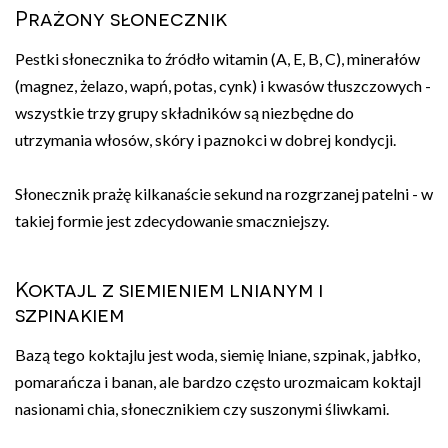
Prażony słonecznik
Pestki słonecznika to źródło witamin (A, E, B, C), minerałów
(magnez, żelazo, wapń, potas, cynk) i kwasów tłuszczowych -
wszystkie trzy grupy składników są niezbędne do
utrzymania włosów, skóry i paznokci w dobrej kondycji.
Słonecznik prażę kilkanaście sekund na rozgrzanej patelni - w
takiej formie jest zdecydowanie smaczniejszy.
Koktajl z siemieniem lnianym i
szpinakiem
Bazą tego koktajlu jest woda, siemię lniane, szpinak, jabłko,
pomarańcza i banan, ale bardzo często urozmaicam koktajl
nasionami chia, słonecznikiem czy suszonymi śliwkami.