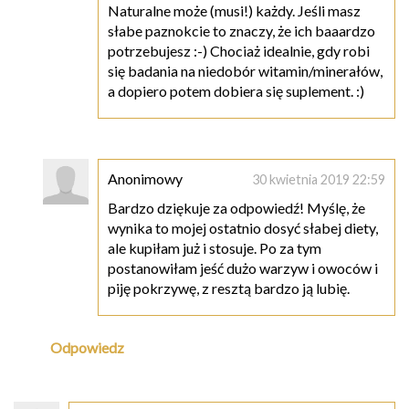
Naturalne może (musi!) każdy. Jeśli masz
słabe paznokcie to znaczy, że ich baaardzo
potrzebujesz :-) Chociaż idealnie, gdy robi
się badania na niedobór witamin/minerałów,
a dopiero potem dobiera się suplement. :)
Anonimowy
30 kwietnia 2019 22:59
Bardzo dziękuje za odpowiedź! Myślę, że
wynika to mojej ostatnio dosyć słabej diety,
ale kupiłam już i stosuje. Po za tym
postanowiłam jeść dużo warzyw i owoców i
piję pokrzywę, z resztą bardzo ją lubię.
Odpowiedz