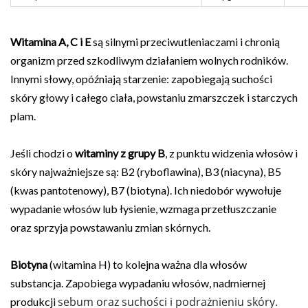
Witamina A, C i E
są silnymi przeciwutleniaczami i chronią
organizm przed szkodliwym działaniem wolnych rodników.
Innymi słowy, opóźniają starzenie: zapobiegają suchości
skóry głowy i całego ciała, powstaniu zmarszczek i starczych
plam.
Jeśli chodzi o
witaminy z grupy B
, z punktu widzenia włosów i
skóry najważniejsze są: B2 (ryboflawina), B3 (niacyna), B5
(kwas pantotenowy), B7 (biotyna). Ich niedobór wywołuje
wypadanie włosów lub łysienie, wzmaga przetłuszczanie
oraz sprzyja powstawaniu zmian skórnych.
Biotyna
(witamina H) to kolejna ważna dla włosów
substancja. Zapobiega wypadaniu włosów, nadmiernej
sebum oraz suchości i podrażnieniu skóry.
produkcji