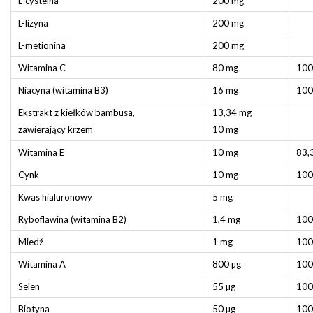
L-cysteina
200 mg
L-lizyna
200 mg
L-metionina
200 mg
Witamina C
80 mg
10
Niacyna (witamina B3)
16 mg
10
Ekstrakt z kiełków bambusa,
13,34 mg
zawierający krzem
10 mg
Witamina E
10 mg
83,
Cynk
10 mg
10
Kwas hialuronowy
5 mg
Ryboflawina (witamina B2)
1,4 mg
10
Miedź
1 mg
10
Witamina A
800 µg
10
Selen
55 µg
10
Biotyna
50 µg
10