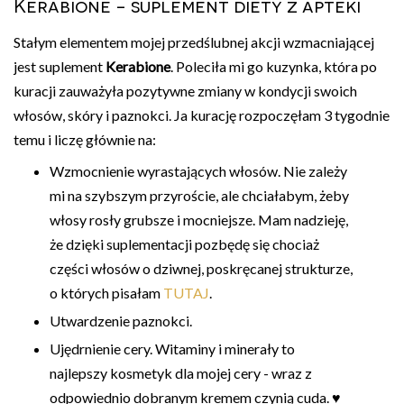
Kerabione - suplement diety z apteki
Stałym elementem mojej przedślubnej akcji wzmacniającej
jest suplement
Kerabione
. Poleciła mi go kuzynka, która po
kuracji zauważyła pozytywne zmiany w kondycji swoich
włosów, skóry i paznokci. Ja kurację rozpoczęłam 3 tygodnie
temu i liczę głównie na:
Wzmocnienie wyrastających włosów. Nie zależy
mi na szybszym przyroście, ale chciałabym, żeby
włosy rosły grubsze i mocniejsze. Mam nadzieję,
że dzięki suplementacji pozbędę się chociaż
części włosów o dziwnej, poskręcanej strukturze,
o których pisałam
TUTAJ
.
Utwardzenie paznokci.
Ujędrnienie cery. Witaminy i minerały to
najlepszy kosmetyk dla mojej cery - wraz z
odpowiednio dobranym kremem czynią cuda. ♥