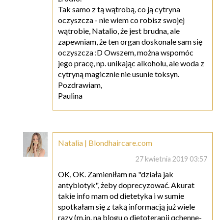
Tak samo z tą wątrobą, co ją cytryna
oczyszcza - nie wiem co robisz swojej
wątrobie, Natalio, że jest brudna, ale
zapewniam, że ten organ doskonale sam się
oczyszcza :D Owszem, można wspomóc
jego pracę, np. unikając alkoholu, ale woda z
cytryną magicznie nie usunie toksyn.
Pozdrawiam,
Paulina
Natalia | Blondhaircare.com
27 kwietnia 2019 03:57
OK, OK. Zamieniłam na "działa jak
antybiotyk", żeby doprecyzować. Akurat
takie info mam od dietetyka i w sumie
spotkałam się z taką informacją już wiele
razy (m.in. na blogu o dietoterapii qchenne-