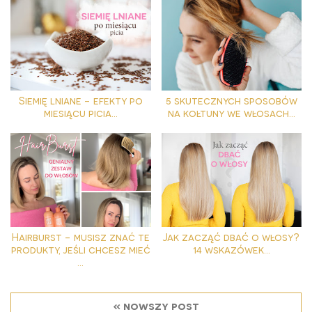
Siemię lniane - efekty po
5 skutecznych sposobów
miesiącu picia...
na kołtuny we włosach...
Hairburst - musisz znać te
Jak zacząć dbać o włosy?
produkty, jeśli chcesz mieć
14 wskazówek...
...
« nowszy post