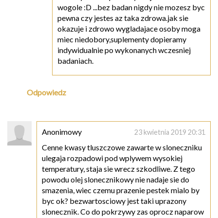
wogole :D ...bez badan nigdy nie mozesz byc
pewna czy jestes az taka zdrowa.jak sie
okazuje i zdrowo wygladajace osoby moga
miec niedobory,suplementy dopieramy
indywidualnie po wykonanych wczesniej
badaniach.
Odpowiedz
Anonimowy
23 kwietnia 2019 20:31
Cenne kwasy tluszczowe zawarte w sloneczniku
ulegaja rozpadowi pod wplywem wysokiej
temperatury, staja sie wrecz szkodliwe. Z tego
powodu olej slonecznikowy nie nadaje sie do
smazenia, wiec czemu prazenie pestek mialo by
byc ok? bezwartosciowy jest taki uprazony
slonecznik. Co do pokrzywy zas oprocz naparow