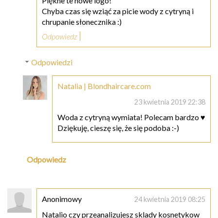
Piękne te nowe logo!
Chyba czas się wziąć za picie wody z cytryną i
chrupanie słonecznika :)
Odpowiedz
Odpowiedzi
Natalia | Blondhaircare.com
23 kwietnia 2019 22:38
Woda z cytryną wymiata! Polecam bardzo ♥
Dziękuję, cieszę się, że się podoba :-)
Odpowiedz
Anonimowy
24 kwietnia 2019 08:25
Natalio czy przeanalizujesz sklady kosnetykow