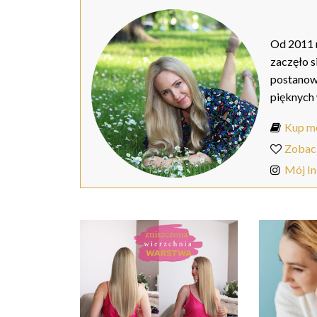
Od 2011 r
zaczęło s
postanow
pięknych
Kup mo
Zobac
Mój I