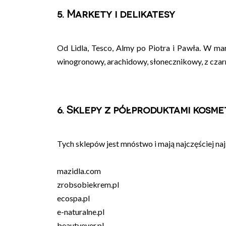
5. Markety i delikatesy
Od Lidla, Tesco, Almy po Piotra i Pawła. W ma
winogronowy, arachidowy, słonecznikowy, z czarnus
6. Sklepy z półproduktami kosm
Tych sklepów jest mnóstwo i mają najczęściej na
mazidla.com
zrobsobiekrem.pl
ecospa.pl
e-naturalne.pl
beautyever.pl