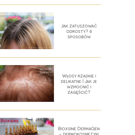
Jak zatuszować
odrosty? 8
sposobów
Włosy rzadkie i
delikatne | Jak je
wzmocnić i
zagęścić?
Bioxsine DermaGen
- dermokosmetyki