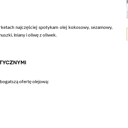
rketach najczęściej spotykam olej kokosowy, sezamowy,
zki, lniany i oliwę z oliwek.
etycznymi
jbogatszą ofertę olejową: