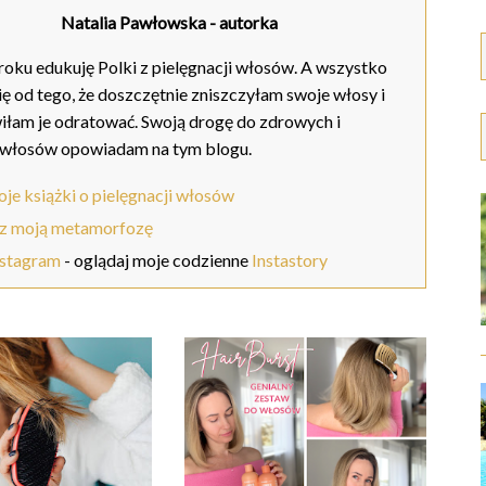
Natalia Pawłowska
- autorka
oku edukuję Polki z pielęgnacji włosów. A wszystko
ię od tego, że doszczętnie zniszczyłam swoje włosy i
iłam je odratować. Swoją drogę do zdrowych i
 włosów opowiadam na tym blogu.
je książki o pielęgnacji włosów
z moją metamorfozę
nstagram
- oglądaj moje codzienne
Instastory