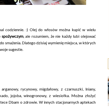
mal codziennie. :) Olej do włosów można kupić w wielu
e spożywczym
, ale rozumiem, że nie każdy lubi olejować
 smażenia. Dlatego dzisiaj wymienię miejsca, w których
woje sugestie.
 arganowy, rycynowy, migdałowy, z czarnuszki, lniany,
kado, jojoba, winogronowy, z wiesiołka. Można złożyć
aptece Dbam o zdrowie. W innych stacjonarnych aptekach