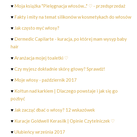
♥
Moja książka "Pielęgnacja włosów..." ♡ - przedsprzedaż
♥
Fakty i mity na temat silikonów w kosmetykach do włosów
♥
Jak często myć włosy?
♥
Dermedic Capilarte - kuracja, po której mam wysyp baby
hair
♥
Aranżacja mojej toaletki ♡
♥
Czy myjesz dokładnie skórę głowy? Sprawdź!
♥
Moje włosy - październik 2017
♥
Kołtun nad karkiem | Dlaczego powstaje i jak się go
pozbyć
♥
Jak zacząć dbać o włosy? 12 wskazówek
♥
Kuracje Goldwell Kerasilk | Opinie Czytelniczek ♡
♥
Ulubieńcy września 2017