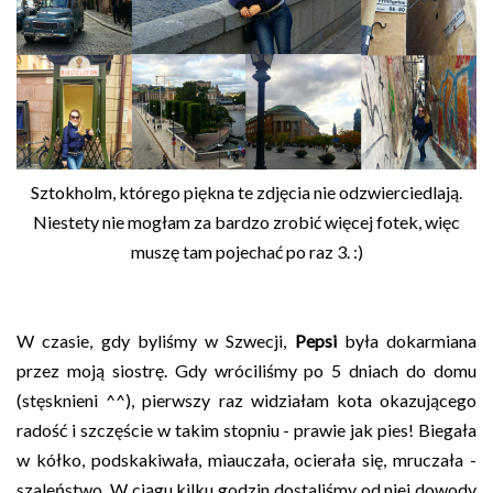
Sztokholm, którego piękna te zdjęcia nie odzwierciedlają.
Niestety nie mogłam za bardzo zrobić więcej fotek, więc
muszę tam pojechać po raz 3. :)
W czasie, gdy byliśmy w Szwecji,
Pepsi
była dokarmiana
przez moją siostrę. Gdy wróciliśmy po 5 dniach do domu
(stęsknieni ^^), pierwszy raz widziałam kota okazującego
radość i szczęście w takim stopniu - prawie jak pies! Biegała
w kółko, podskakiwała, miauczała, ocierała się, mruczała -
szaleństwo. W ciągu kilku godzin dostaliśmy od niej dowody