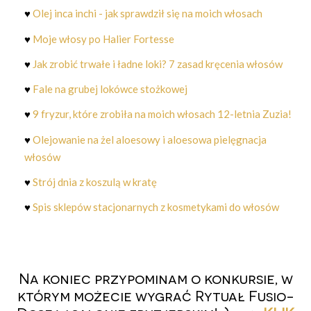
♥
Olej inca inchi - jak sprawdził się na moich włosach
♥
Moje włosy po Halier Fortesse
♥
Jak zrobić trwałe i ładne loki? 7 zasad kręcenia włosów
♥
Fale na grubej lokówce stożkowej
♥
9 fryzur, które zrobiła na moich włosach 12-letnia Zuzia!
♥
Olejowanie na żel aloesowy i aloesowa pielęgnacja
włosów
♥
Strój dnia z koszulą w kratę
♥
Spis sklepów stacjonarnych z kosmetykami do włosów
Na koniec przypominam o konkursie, w
którym możecie wygrać Rytuał Fusio-