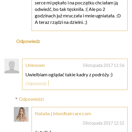
serce mi pękało i na początku chciałam ją
odwieźć, bo tak tęskniła. :( Ale po 2
godzinach już mruczała i mnie ugniatała. :D
A teraz rządzi na dzielni. ;)
Odpowiedz
Unknown
3 listopada 2017 11:56
Uwielbiam oglądać takie kadry z podróży :)
Odpowiedz
Odpowiedzi
Natalia | blondhaircare.com
3 listopada 2017 12:15