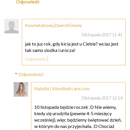
Odpowiedz
KosmetykowyZawrotGlowy
3 listopada 2017 11:41
jak to juz rok, gdy kicia jest u Ciebie? wciaz jest
tak samo slodka i urocza!
Odpowiedz
Odpowiedzi
Natalia | blondhaircare.com
3 listopada 2017 12:14
10 listopada będzie roczek :D Nie wiemy,
kiedy się urodziła (pewnie 4-5 miesięcy
wcześniej), więc będziemy świętować dzień,
w którym do nas przyjechała. :D Chociaż