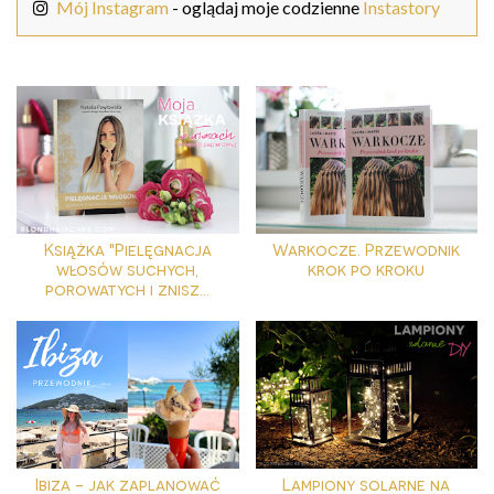
Mój Instagram
- oglądaj moje codzienne
Instastory
Książka "Pielęgnacja
Warkocze. Przewodnik
włosów suchych,
krok po kroku
porowatych i znisz...
Ibiza - jak zaplanować
Lampiony solarne na