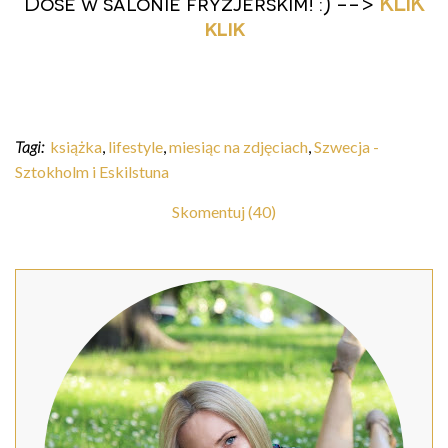
Dose w salonie fryzjerskim! :) -->
KLIK
klik
Tagi:
książka
,
lifestyle
,
miesiąc na zdjęciach
,
Szwecja -
Sztokholm i Eskilstuna
Skomentuj (40)