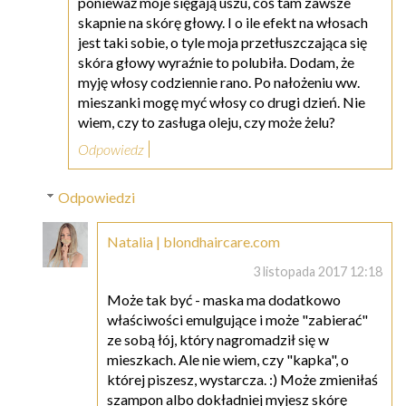
ponieważ moje sięgają uszu, coś tam zawsze
skapnie na skórę głowy. I o ile efekt na włosach
jest taki sobie, o tyle moja przetłuszczająca się
skóra głowy wyraźnie to polubiła. Dodam, że
myję włosy codziennie rano. Po nałożeniu ww.
mieszanki mogę myć włosy co drugi dzień. Nie
wiem, czy to zasługa oleju, czy może żelu?
Odpowiedz
Odpowiedzi
Natalia | blondhaircare.com
3 listopada 2017 12:18
Może tak być - maska ma dodatkowo
właściwości emulgujące i może "zabierać"
ze sobą łój, który nagromadził się w
mieszkach. Ale nie wiem, czy "kapka", o
której piszesz, wystarcza. :) Może zmieniłaś
szampon albo dokładniej myjesz skórę