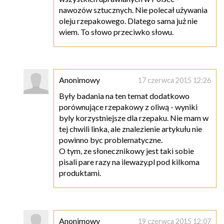
nawozów sztucznych. Nie polecał używania
oleju rzepakowego. Dlatego sama już nie
wiem. To słowo przeciwko słowu.
Anonimowy
17 czerwca 2015 12:26
Były badania na ten temat dodatkowo
porównujące rzepakowy z oliwą - wyniki
byly korzystniejsze dla rzepaku. Nie mam w
tej chwili linka, ale znalezienie artykułu nie
powinno byc problematyczne.
O tym, ze słonecznikowy jest taki sobie
pisali pare razy na ilewazy.pl pod kilkoma
produktami.
Anonimowy
19 czerwca 2015 12:07