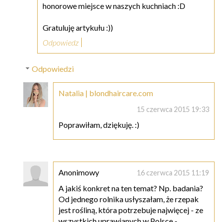
honorowe miejsce w naszych kuchniach :D
Gratuluję artykułu :))
Odpowiedz
Odpowiedzi
Natalia | blondhaircare.com
15 czerwca 2015 19:33
Poprawiłam, dziękuję. :)
Anonimowy
16 czerwca 2015 11:19
A jakiś konkret na ten temat? Np. badania?
Od jednego rolnika usłyszałam, że rzepak
jest rośliną, która potrzebuje najwięcej - ze
wszystkich uprawianych w Polsce -