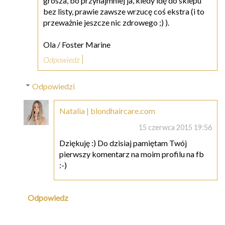
grosza, bo przynajmniej ja, kiedy idę do sklepu
bez listy, prawie zawsze wrzucę coś ekstra (i to
przeważnie jeszcze nic zdrowego ;) ).
Ola / Foster Marine
Odpowiedz
Odpowiedzi
Natalia | blondhaircare.com
15 czerwca 2015 19:56
Dziękuję :) Do dzisiaj pamiętam Twój
pierwszy komentarz na moim profilu na fb
:-)
Odpowiedz