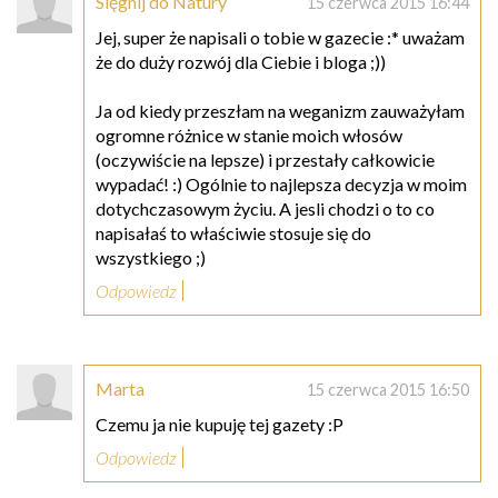
Sięgnij do Natury
15 czerwca 2015 16:44
Jej, super że napisali o tobie w gazecie :* uważam
że do duży rozwój dla Ciebie i bloga ;))
Ja od kiedy przeszłam na weganizm zauważyłam
ogromne różnice w stanie moich włosów
(oczywiście na lepsze) i przestały całkowicie
wypadać! :) Ogólnie to najlepsza decyzja w moim
dotychczasowym życiu. A jesli chodzi o to co
napisałaś to właściwie stosuje się do
wszystkiego ;)
Odpowiedz
Marta
15 czerwca 2015 16:50
Czemu ja nie kupuję tej gazety :P
Odpowiedz