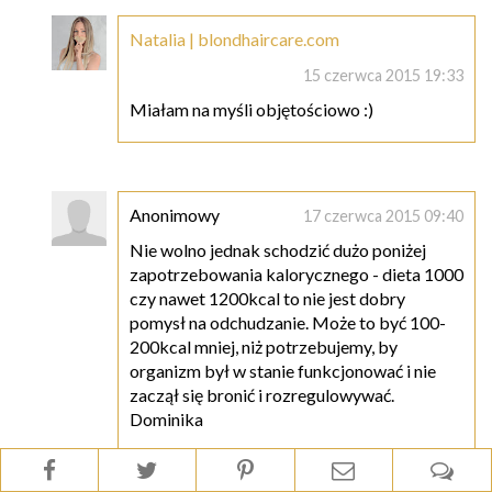
Natalia | blondhaircare.com
15 czerwca 2015 19:33
Miałam na myśli objętościowo :)
Anonimowy
17 czerwca 2015 09:40
Nie wolno jednak schodzić dużo poniżej
zapotrzebowania kalorycznego - dieta 1000
czy nawet 1200kcal to nie jest dobry
pomysł na odchudzanie. Może to być 100-
200kcal mniej, niż potrzebujemy, by
organizm był w stanie funkcjonować i nie
zaczął się bronić i rozregulowywać.
Dominika
Odpowiedz