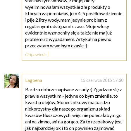
stan naszych włosów, z mojej diety
wyeliminowałam wszystkie złe produkty o
których wspomniałaś, jem 4-5 posiłków dziennie
i pije 2 litry wody, mam jedynie problem z
regularnymi odstępami czasu. Moje włosy
ewidentnie wzmocniły się a także nie ma już
problemu z wypadaniem. Artykuł na pewno
przeczytam w wolnym czasie :)
Odpowiedz
Lagoena
15 czerwca 2015 17:30
Bardzo dobrze napisane zasady :) Zgadzam się z
prawie wszystkim - jedyne co bym zmieniła, to
kwestia olejów. Słonecznikowy ma bardzo
niekorzystny dla naszego organizmu skład
kwasów tłuszczowych, więc nie polecałabym go
ani na zimno, ani na gorąco. Za to rzepakowy jest
jak najbardziej ok i to on powinien zajmować