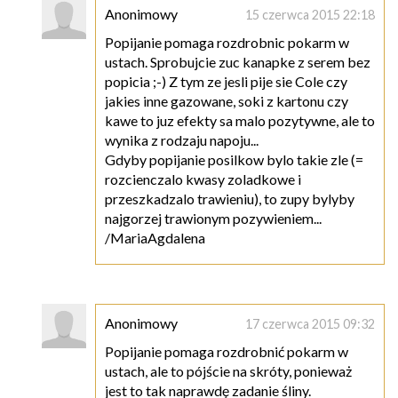
Anonimowy
15 czerwca 2015 22:18
Popijanie pomaga rozdrobnic pokarm w
ustach. Sprobujcie zuc kanapke z serem bez
popicia ;-) Z tym ze jesli pije sie Cole czy
jakies inne gazowane, soki z kartonu czy
kawe to juz efekty sa malo pozytywne, ale to
wynika z rodzaju napoju...
Gdyby popijanie posilkow bylo takie zle (=
rozcienczalo kwasy zoladkowe i
przeszkadzalo trawieniu), to zupy bylyby
najgorzej trawionym pozywieniem...
/MariaAgdalena
Anonimowy
17 czerwca 2015 09:32
Popijanie pomaga rozdrobnić pokarm w
ustach, ale to pójście na skróty, ponieważ
jest to tak naprawdę zadanie śliny.