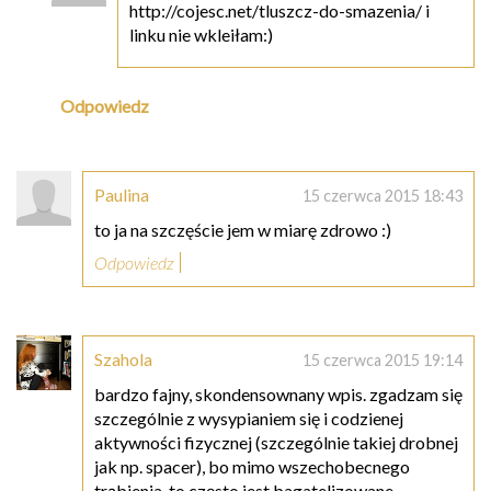
http://cojesc.net/tluszcz-do-smazenia/ i
linku nie wkleiłam:)
Odpowiedz
Paulina
15 czerwca 2015 18:43
to ja na szczęście jem w miarę zdrowo :)
Odpowiedz
Szahola
15 czerwca 2015 19:14
bardzo fajny, skondensownany wpis. zgadzam się
szczególnie z wysypianiem się i codzienej
aktywności fizycznej (szczególnie takiej drobnej
jak np. spacer), bo mimo wszechobecnego
trąbienia, to często jest bagatelizowane ._.