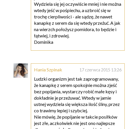
Wydziela się jej oczywiście mniej i nie można
wtedy jeść w pośpiechu, a uzbroić się w
trochę cierpliwości - ale sądzę, że nawet
kanapkę z serem da się wtedy przeżuć. A jak
na wierzch położysz pomidora, to będzie i
łątwiej, i zdrowiej.
Dominika
Hania Szpinak
17 czerwca 2015 13:26
Ludzki organizm jest tak zaprogramowany,
że kanapkę z serem spokojnie można zjeść
bez popijania, wystarczy robić małe kęsy i
dokładnie je przeżuwać. Wtedy w jamie
ustnej wydziela się większa ilość śliny, przez
co trawimy lepiej i szybciej.
Nie mówię, że popijanie w takcie posiłków
jest złe, aczkolwiek nie jest ono najlepsze