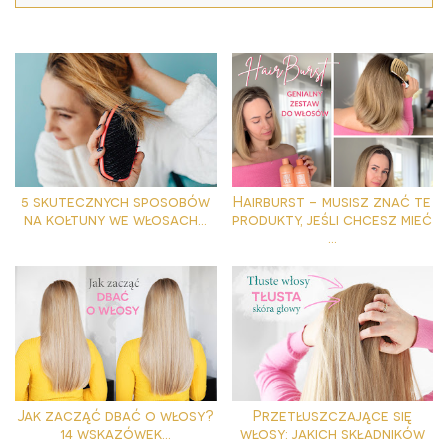
5 skutecznych sposobów
Hairburst - musisz znać te
na kołtuny we włosach...
produkty, jeśli chcesz mieć
...
Jak zacząć dbać o włosy?
Przetłuszczające się
14 wskazówek...
włosy: jakich składników