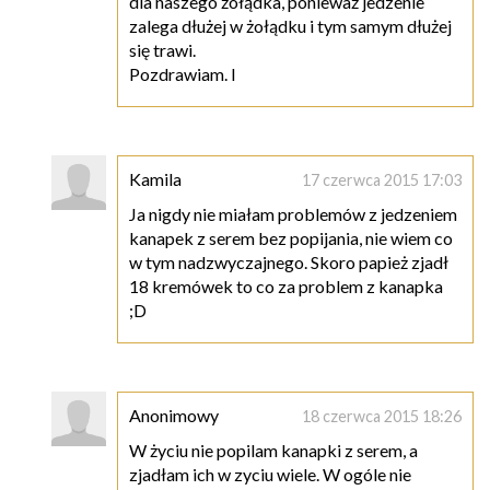
dla naszego żołądka, ponieważ jedzenie
zalega dłużej w żołądku i tym samym dłużej
się trawi.
Pozdrawiam. I
Kamila
17 czerwca 2015 17:03
Ja nigdy nie miałam problemów z jedzeniem
kanapek z serem bez popijania, nie wiem co
w tym nadzwyczajnego. Skoro papież zjadł
18 kremówek to co za problem z kanapka
;D
Anonimowy
18 czerwca 2015 18:26
W życiu nie popilam kanapki z serem, a
zjadłam ich w zyciu wiele. W ogóle nie