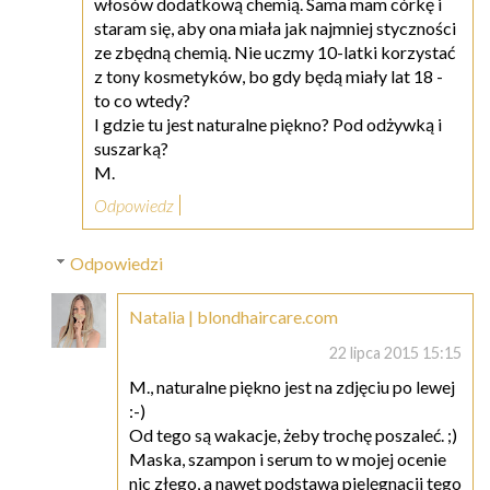
włosów dodatkową chemią. Sama mam córkę i
staram się, aby ona miała jak najmniej styczności
ze zbędną chemią. Nie uczmy 10-latki korzystać
z tony kosmetyków, bo gdy będą miały lat 18 -
to co wtedy?
I gdzie tu jest naturalne piękno? Pod odżywką i
suszarką?
M.
Odpowiedz
Odpowiedzi
Natalia | blondhaircare.com
22 lipca 2015 15:15
M., naturalne piękno jest na zdjęciu po lewej
:-)
Od tego są wakacje, żeby trochę poszaleć. ;)
Maska, szampon i serum to w mojej ocenie
nic złego, a nawet podstawa pielęgnacji tego