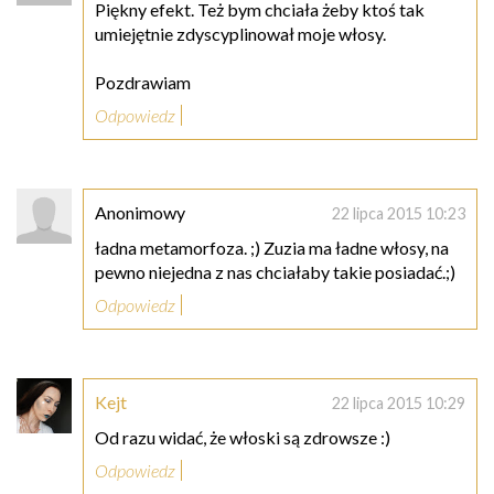
Piękny efekt. Też bym chciała żeby ktoś tak
umiejętnie zdyscyplinował moje włosy.
Pozdrawiam
Odpowiedz
Anonimowy
22 lipca 2015 10:23
ładna metamorfoza. ;) Zuzia ma ładne włosy, na
pewno niejedna z nas chciałaby takie posiadać.;)
Odpowiedz
Kejt
22 lipca 2015 10:29
Od razu widać, że włoski są zdrowsze :)
Odpowiedz