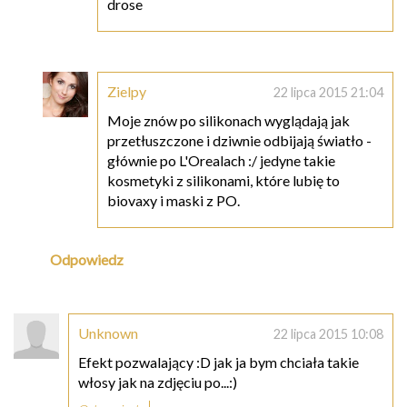
drose
Zielpy
22 lipca 2015 21:04
Moje znów po silikonach wyglądają jak
przetłuszczone i dziwnie odbijają światło -
głównie po L'Orealach :/ jedyne takie
kosmetyki z silikonami, które lubię to
biovaxy i maski z PO.
Odpowiedz
Unknown
22 lipca 2015 10:08
Efekt pozwalający :D jak ja bym chciała takie
włosy jak na zdjęciu po...:)