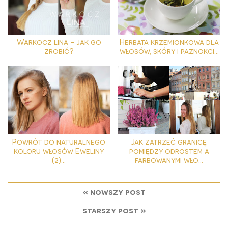
Warkocz lina - jak go
Herbata krzemionkowa dla
zrobić?
włosów, skóry i paznokci...
Powrót do naturalnego
Jak zatrzeć granicę
koloru włosów Eweliny
pomiędzy odrostem a
(2)...
farbowanymi wło...
« nowszy post
starszy post »