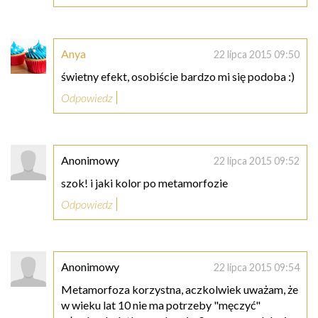
Anya
22 lipca 2015 09:50
świetny efekt, osobiście bardzo mi się podoba :)
Odpowiedz
Anonimowy
22 lipca 2015 09:52
szok! i jaki kolor po metamorfozie
Odpowiedz
Anonimowy
22 lipca 2015 09:54
Metamorfoza korzystna, aczkolwiek uważam, że
w wieku lat 10 nie ma potrzeby "męczyć"