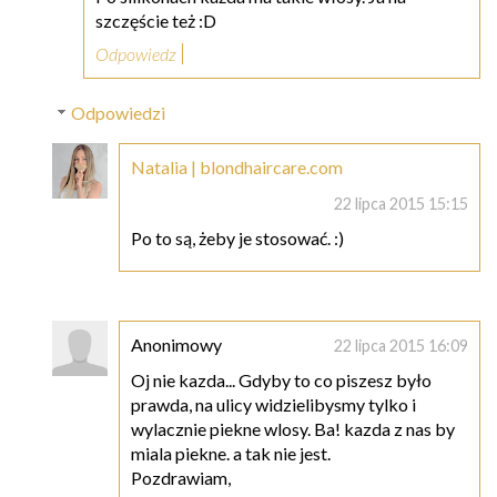
szczęście też :D
Odpowiedz
Odpowiedzi
Natalia | blondhaircare.com
22 lipca 2015 15:15
Po to są, żeby je stosować. :)
Anonimowy
22 lipca 2015 16:09
Oj nie kazda... Gdyby to co piszesz było
prawda, na ulicy widzielibysmy tylko i
wylacznie piekne wlosy. Ba! kazda z nas by
miala piekne. a tak nie jest.
Pozdrawiam,