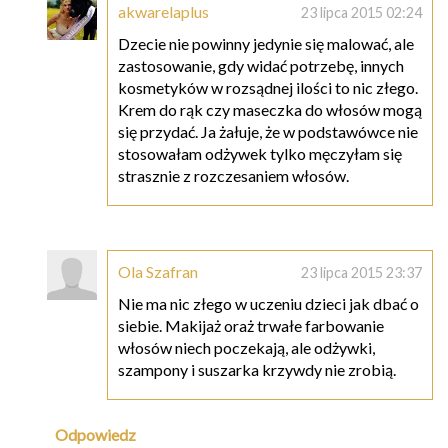
akwarelaplus
23 lipca 2015 02:24
Dzecie nie powinny jedynie się malować, ale
zastosowanie, gdy widać potrzebę, innych
kosmetyków w rozsądnej ilości to nic złego.
Krem do rąk czy maseczka do włosów mogą
się przydać. Ja żałuje, że w podstawówce nie
stosowałam odżywek tylko męczyłam się
strasznie z rozczesaniem włosów.
Ola Szafran
23 lipca 2015 23:37
Nie ma nic złego w uczeniu dzieci jak dbać o
siebie. Makijaż oraż trwałe farbowanie
włosów niech poczekają, ale odżywki,
szampony i suszarka krzywdy nie zrobią.
Odpowiedz