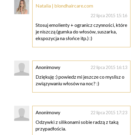
Natalia | blondhaircare.com
22 lipca 2015 15:16
Stosuj emolienty + ogranicz czynności, które
je niszczą (gumka do włosów, suszarka,
ekspozycja na słońce itp.) :)
Anonimowy
22 lipca 2015 16:13
Dziękuję :) powiedz mi jeszcze co myslisz o
związywaniu włosów na noc? :)
Anonimowy
22 lipca 2015 17:23
Odzywki z silikonami sobie radzą z taką
przypadłościa.