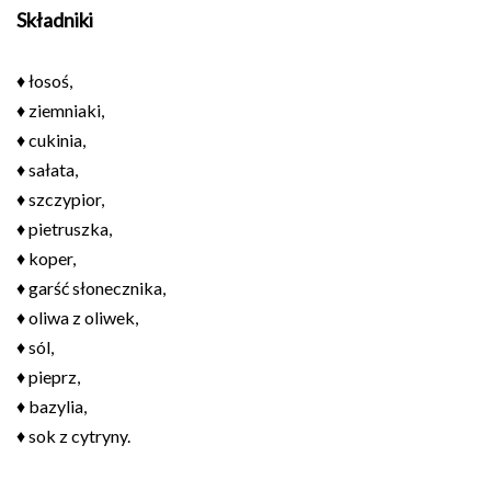
Składniki
♦ łosoś,
♦ ziemniaki,
♦ cukinia,
♦ sałata,
♦ szczypior,
♦ pietruszka,
♦ koper,
♦ garść słonecznika,
♦ oliwa z oliwek,
♦ sól,
♦ pieprz,
♦ bazylia,
♦ sok z cytryny.