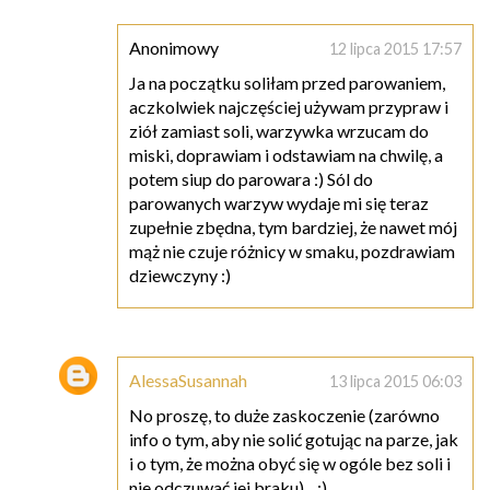
Anonimowy
12 lipca 2015 17:57
Ja na początku soliłam przed parowaniem,
aczkolwiek najczęściej używam przypraw i
ziół zamiast soli, warzywka wrzucam do
miski, doprawiam i odstawiam na chwilę, a
potem siup do parowara :) Sól do
parowanych warzyw wydaje mi się teraz
zupełnie zbędna, tym bardziej, że nawet mój
mąż nie czuje różnicy w smaku, pozdrawiam
dziewczyny :)
AlessaSusannah
13 lipca 2015 06:03
No proszę, to duże zaskoczenie (zarówno
info o tym, aby nie solić gotując na parze, jak
i o tym, że można obyć się w ogóle bez soli i
nie odczuwać jej braku)... :)