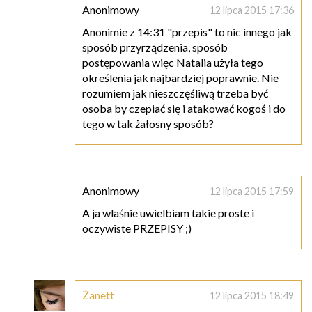
Anonimowy
12 lipca 2015 17:36
Anonimie z 14:31 "przepis" to nic innego jak
sposób przyrządzenia, sposób
postępowania więc Natalia użyła tego
określenia jak najbardziej poprawnie. Nie
rozumiem jak nieszczęśliwą trzeba być
osoba by czepiać się i atakować kogoś i do
tego w tak żałosny sposób?
Anonimowy
12 lipca 2015 17:59
A ja wlaśnie uwielbiam takie proste i
oczywiste PRZEPISY ;)
Żanett
12 lipca 2015 18:49