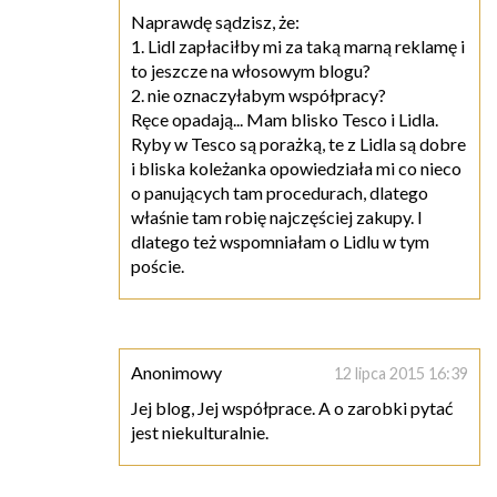
Naprawdę sądzisz, że:
1. Lidl zapłaciłby mi za taką marną reklamę i
to jeszcze na włosowym blogu?
2. nie oznaczyłabym współpracy?
Ręce opadają... Mam blisko Tesco i Lidla.
Ryby w Tesco są porażką, te z Lidla są dobre
i bliska koleżanka opowiedziała mi co nieco
o panujących tam procedurach, dlatego
właśnie tam robię najczęściej zakupy. I
dlatego też wspomniałam o Lidlu w tym
poście.
Anonimowy
12 lipca 2015 16:39
Jej blog, Jej współprace. A o zarobki pytać
jest niekulturalnie.