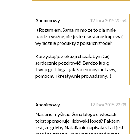
Anonimowy
12 lipca 2015 20:54
:) Rozumiem. Sama, mimo że to dla mnie
bardzo ważne, nie jestem w stanie kupować
wyłacznie produkty z polskich źródeł.
Korzystając z okazji chciałabym Cię
serdecznie pozdrowić! Bardzo lubię
Twojego bloga- jak żaden inny ciekawy,
pomocny i kreatywnie prowadzony. :)
Anonimowy
12 lipca 2015 22:09
Na serio myślicie, że na blogu o wlosach
tekst sponsoruje lildowski łosoś? Faktem
jest, ze gdyby Natalia nie napisała skąd jest
łosoś to zaraz byłoby milion pytań skąd i