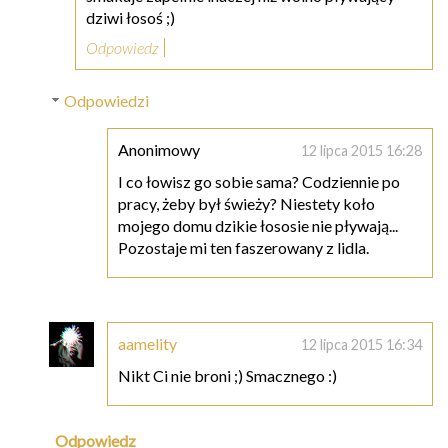
dziwi łosoś ;)
Odpowiedz
Odpowiedzi
Anonimowy
12 lipca 2015 16:28
I co łowisz go sobie sama? Codziennie po
pracy, żeby był świeży? Niestety koło
mojego domu dzikie łososie nie pływają...
Pozostaje mi ten faszerowany z lidla.
aamelity
12 lipca 2015 16:34
Nikt Ci nie broni ;) Smacznego :)
Odpowiedz