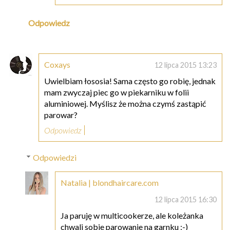
Odpowiedz
Coxays
12 lipca 2015 13:23
Uwielbiam łososia! Sama często go robię, jednak
mam zwyczaj piec go w piekarniku w folii
aluminiowej. Myślisz że można czymś zastąpić
parowar?
Odpowiedz
Odpowiedzi
Natalia | blondhaircare.com
12 lipca 2015 16:30
Ja paruję w multicookerze, ale koleżanka
chwali sobie parowanie na garnku :-)