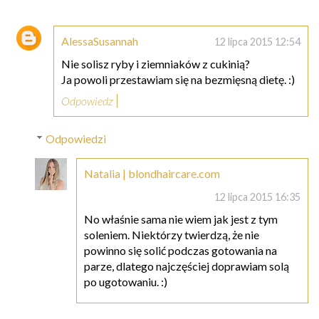
AlessaSusannah
12 lipca 2015 12:54
Nie solisz ryby i ziemniaków z cukinią?
Ja powoli przestawiam się na bezmięsną dietę. :)
Odpowiedz
Odpowiedzi
Natalia | blondhaircare.com
12 lipca 2015 16:35
No właśnie sama nie wiem jak jest z tym
soleniem. Niektórzy twierdzą, że nie
powinno się solić podczas gotowania na
parze, dlatego najczęściej doprawiam solą
po ugotowaniu. :)