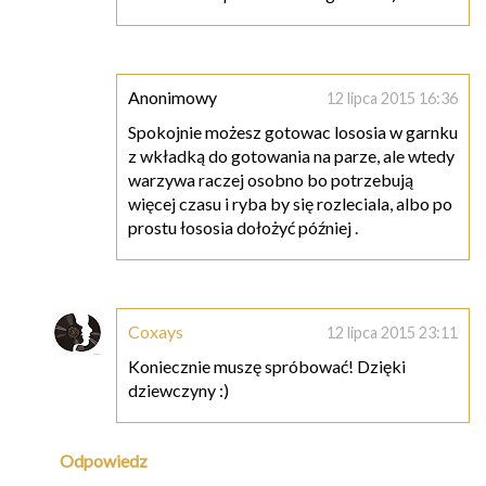
Anonimowy
12 lipca 2015 16:36
Spokojnie możesz gotowac lososia w garnku
z wkładką do gotowania na parze, ale wtedy
warzywa raczej osobno bo potrzebują
więcej czasu i ryba by się rozleciala, albo po
prostu łososia dołożyć później .
Coxays
12 lipca 2015 23:11
Koniecznie muszę spróbować! Dzięki
dziewczyny :)
Odpowiedz