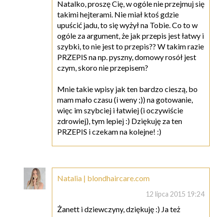
Natalko, proszę Cię, w ogóle nie przejmuj się
takimi hejterami. Nie miał ktoś gdzie
upuścić jadu, to się wyżył na Tobie. Co to w
ogóle za argument, że jak przepis jest łatwy i
szybki, to nie jest to przepis?? W takim razie
PRZEPIS na np. pyszny, domowy rosół jest
czym, skoro nie przepisem?
Mnie takie wpisy jak ten bardzo cieszą, bo
mam mało czasu (i weny ;)) na gotowanie,
więc im szybciej i łatwiej (i oczywiście
zdrowiej), tym lepiej :) Dziękuję za ten
PRZEPIS i czekam na kolejne! :)
Natalia | blondhaircare.com
12 lipca 2015 19:24
Żanett i dziewczyny, dziękuję :) Ja też