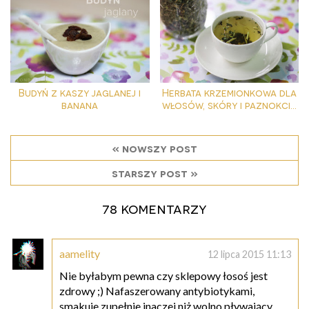
Budyń z kaszy jaglanej i
Herbata krzemionkowa dla
banana
włosów, skóry i paznokci...
« nowszy post
starszy post »
78 komentarzy
aamelity
12 lipca 2015 11:13
Nie byłabym pewna czy sklepowy łosoś jest
zdrowy ;) Nafaszerowany antybiotykami,
smakuje zupełnie inaczej niż wolno pływający