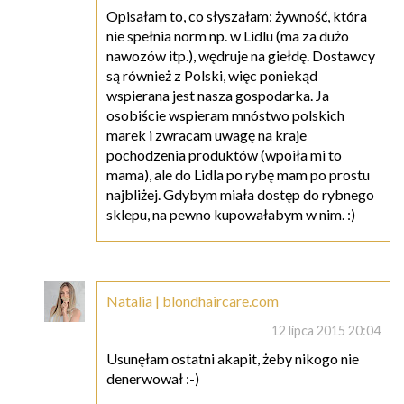
Opisałam to, co słyszałam: żywność, która
nie spełnia norm np. w Lidlu (ma za dużo
nawozów itp.), wędruje na giełdę. Dostawcy
są również z Polski, więc poniekąd
wspierana jest nasza gospodarka. Ja
osobiście wspieram mnóstwo polskich
marek i zwracam uwagę na kraje
pochodzenia produktów (wpoiła mi to
mama), ale do Lidla po rybę mam po prostu
najbliżej. Gdybym miała dostęp do rybnego
sklepu, na pewno kupowałabym w nim. :)
Natalia | blondhaircare.com
12 lipca 2015 20:04
Usunęłam ostatni akapit, żeby nikogo nie
denerwował :-)