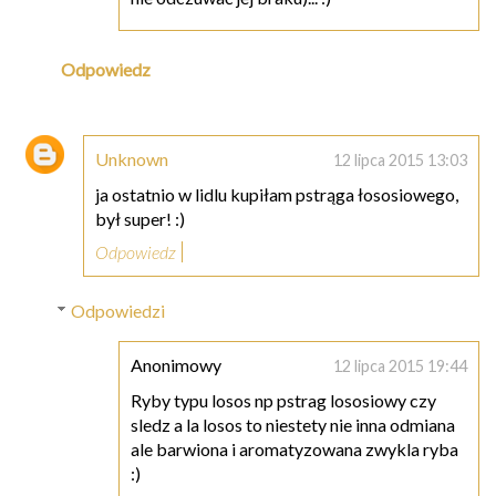
Odpowiedz
Unknown
12 lipca 2015 13:03
ja ostatnio w lidlu kupiłam pstrąga łososiowego,
był super! :)
Odpowiedz
Odpowiedzi
Anonimowy
12 lipca 2015 19:44
Ryby typu losos np pstrag lososiowy czy
sledz a la losos to niestety nie inna odmiana
ale barwiona i aromatyzowana zwykla ryba
:)