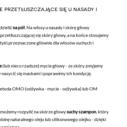
 przetłuszczające się u nasady i
dzielić
na pół
. Na włosy u nasady i skórę głowy
rzetłuszczającej się skóry głowy, a na końce stosujemy
smetyki przeznaczone głównie dla włosów suchych i
e
(lub nieco rzadsze) mycie głowy - ze skóry zmyjemy
nasycić się maskami i poprawimy ich kondycję.
 metoda OMO (odżywka - mycie - odżywka) lub OM
e możemy rozpylić na skórze głowy
suchy szampon
, który
inę naturalnego oleju lub silikonowego olejku - dzięki
yczniejsze.