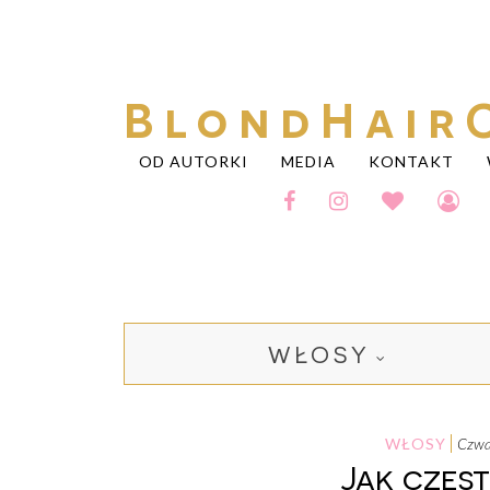
BlondHair
OD AUTORKI
MEDIA
KONTAKT
WŁOSY
WŁOSY
czw
Jak częs