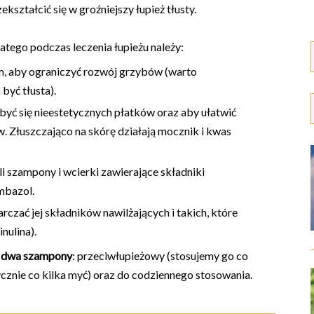
kształcić się w groźniejszy łupież tłusty.
dlatego podczas leczenia łupieżu należy:
m, aby ograniczyć rozwój grzybów (warto
być tłusta).
yć się nieestetycznych płatków oraz aby ułatwić
 Złuszczająco na skórę działają mocznik i kwas
i szampony i wcierki zawierające składniki
imbazol.
czać jej składników nawilżających i takich, które
nulina).
j
dwa szampony
: przeciwłupieżowy (stosujemy go co
ycznie co kilka myć) oraz do codziennego stosowania.