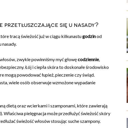
e przetłuszczające się u nasady?
które tracą świeżość już w ciągu kilkunastu
godzin
od
u nasady.
ę włosów, zwykle powinniśmy myć głowę
codziennie
,
iebezpieczny. Łój i ciepła skóra to doskonałe środowisko
re mogą powodować łupież, pieczenie czy świąd.
usta, wiele osób obserwuje wzmożone wypadanie
ną dietą oraz wcierkami i szamponami, które zawierają
l). Właściwa pielęgnacja może przedłużyć świeżość skóry
rzedłużać świeżość włosów stosując suche szampony.