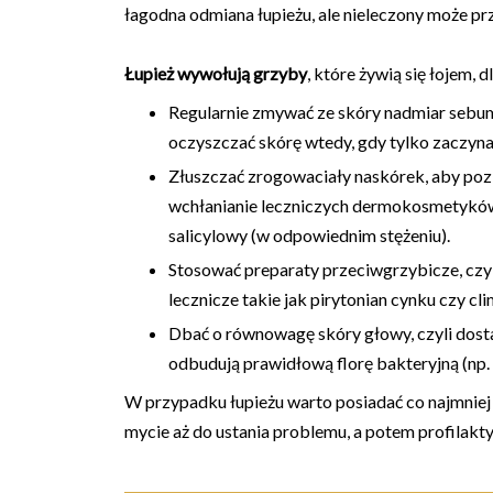
łagodna odmiana łupieżu, ale nieleczony może prze
Łupież wywołują grzyby
, które żywią się łojem, 
Regularnie zmywać ze skóry nadmiar sebu
oczyszczać skórę wtedy, gdy tylko zaczyna 
Złuszczać zrogowaciały naskórek, aby pozb
wchłanianie leczniczych dermokosmetyków.
salicylowy (w odpowiednim stężeniu).
Stosować preparaty przeciwgrzybicze, czyl
lecznicze takie jak pirytonian cynku czy cl
Dbać o równowagę skóry głowy, czyli dostar
odbudują prawidłową florę bakteryjną (np. i
W przypadku łupieżu warto posiadać co najmnie
mycie aż do ustania problemu, a potem profilakt