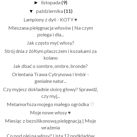
listopada
(9)
►
października
(11)
▼
Lampiony z dyń - KOTY ♥
Mieszana pielęgnacja włosów | Na czym
polega i dla...
Jak często myć włosy?
Strój dnia z żółtym płaszczem i kozakami za
kolano
Jak dbać o sombre, ombre, bronde?
Orientana Trawa Cytrynowa i Imbir -
genialne natur...
Czy myjesz dokładnie skórę głowy? Sprawdź,
czy myj...
Metamorfoza mojego małego ogródka ♡
Moje nowe włosy ♥
Miesiąc z bezsilikonową pielęgnacją | Moje
wrażenia
Co pod olej na włosy? Lista 12 podkładów