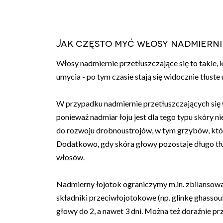
Jak często myć włosy nadmierni
Włosy nadmiernie przetłuszczające się to takie, 
umycia - po tym czasie stają się widocznie tłuste 
W przypadku nadmiernie przetłuszczających si
ponieważ nadmiar łoju jest dla tego typu skóry n
do rozwoju drobnoustrojów, w tym grzybów, któ
Dodatkowo, gdy skóra głowy pozostaje długo tł
włosów.
Nadmierny łojotok ograniczymy m.in. zbilansowa
składniki przeciwłojotokowe (np. glinkę ghassou
głowy do 2, a nawet 3 dni. Można też doraźnie p