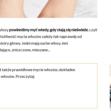
 włosy
powinniśmy myć wtedy, gdy stają się nieświeże
, czyli
zęstotliwość mycia włosów zależy tak naprawdę od
skóry głowy. Jedni mają suche włosy, inni
ające, zniszczone, mieszane...
st także prawidłowe mycie włosów, dokładne
 włosów. Przeczytaj: