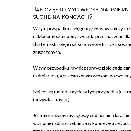
Jak często myć włosy nadmiernie
suche na końcach?
W tym przypadku pielęgnację włosów należy roz
nakładamy szampony i wcierki przeznaczone dla p
tłuste maski, oleje i silikonowe olejki, czyli ko
zniszczonych.
W tym przypadku również sprawdzi się
codzienn
nadmiar łoju, a przesuszonym włosom pozwolimy 
Najlepszą metodą mycia w tym przypadku jest
(odżywka - mycie).
Jeśli nie możemy myć głowy codziennie, doraźni
wchłonie nadmiar sebum, a w końce wetrzeć odrob
temu końcówki staną się gładsze, miększe i elast