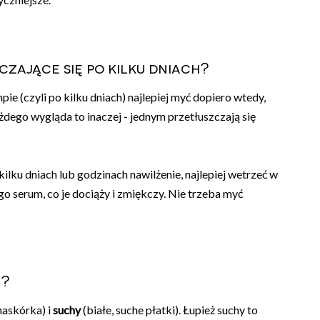
czające się po kilku dniach?
ie (czyli po kilku dniach) najlepiej myć dopiero wtedy,
każdego wygląda to inaczej - jednym przetłuszczają się
kilku dniach lub godzinach nawilżenie, najlepiej wetrzeć w
o serum, co je dociąży i zmiękczy. Nie trzeba myć
m?
 naskórka) i
suchy
(białe, suche płatki). Łupież suchy to