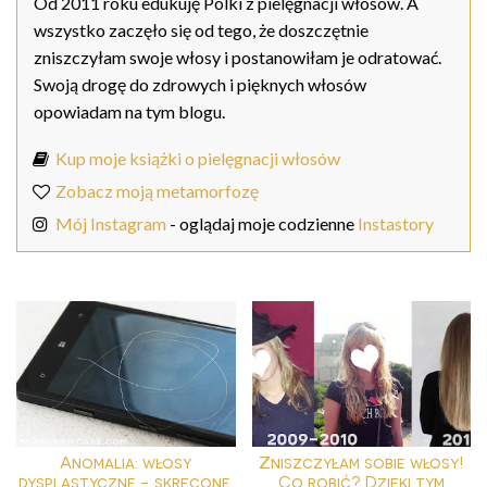
Od 2011 roku edukuję Polki z pielęgnacji włosów. A
wszystko zaczęło się od tego, że doszczętnie
zniszczyłam swoje włosy i postanowiłam je odratować.
Swoją drogę do zdrowych i pięknych włosów
opowiadam na tym blogu.
Kup moje książki o pielęgnacji włosów
Zobacz moją metamorfozę
Mój Instagram
- oglądaj moje codzienne
Instastory
Anomalia: włosy
Zniszczyłam sobie włosy!
dysplastyczne - skręcone,
Co robić? Dzięki tym