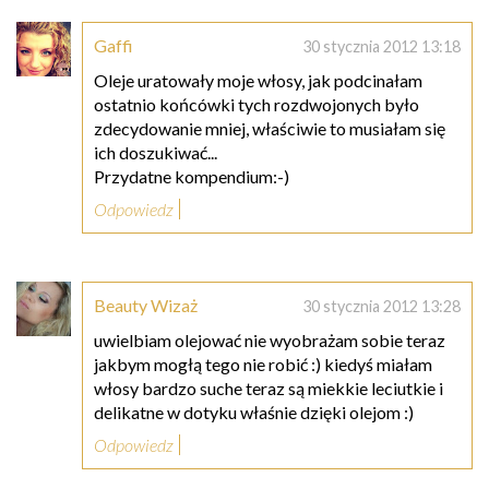
Gaffi
30 stycznia 2012 13:18
Oleje uratowały moje włosy, jak podcinałam
ostatnio końcówki tych rozdwojonych było
zdecydowanie mniej, właściwie to musiałam się
ich doszukiwać...
Przydatne kompendium:-)
Odpowiedz
Beauty Wizaż
30 stycznia 2012 13:28
uwielbiam olejować nie wyobrażam sobie teraz
jakbym mogłą tego nie robić :) kiedyś miałam
włosy bardzo suche teraz są miekkie leciutkie i
delikatne w dotyku właśnie dzięki olejom :)
Odpowiedz