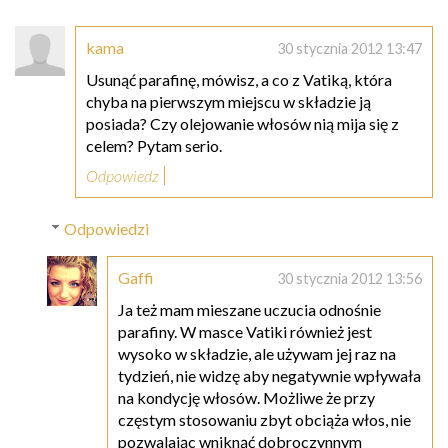
kama
30 stycznia 2012 13:47
Usunąć parafinę, mówisz, a co z Vatiką, która
chyba na pierwszym miejscu w składzie ją
posiada? Czy olejowanie włosów nią mija się z
celem? Pytam serio.
Odpowiedz
Odpowiedzi
Gaffi
30 stycznia 2012 13:56
Ja też mam mieszane uczucia odnośnie
parafiny. W masce Vatiki również jest
wysoko w składzie, ale używam jej raz na
tydzień, nie widzę aby negatywnie wpływała
na kondycję włosów. Możliwe że przy
częstym stosowaniu zbyt obciąża włos, nie
pozwalając wniknąć dobroczynnym