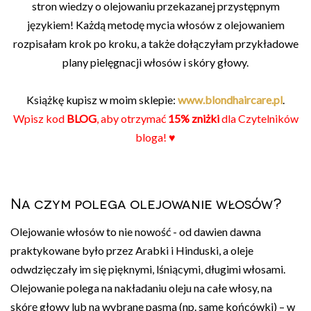
stron wiedzy o olejowaniu przekazanej przystępnym
językiem! Każdą metodę mycia włosów z olejowaniem
rozpisałam krok po kroku, a także dołączyłam przykładowe
plany pielęgnacji włosów i skóry głowy.
Książkę kupisz w moim sklepie:
www.blondhaircare.pl
.
Wpisz kod
BLOG
, aby otrzymać
15% zniżki
dla Czytelników
bloga! ♥
Na czym polega olejowanie włosów?
Olejowanie włosów to nie nowość - od dawien dawna
praktykowane było przez Arabki i Hinduski, a oleje
odwdzięczały im się pięknymi, lśniącymi, długimi włosami.
Olejowanie polega na nakładaniu oleju na całe włosy, na
skórę głowy lub na wybrane pasma (np. same końcówki) – w