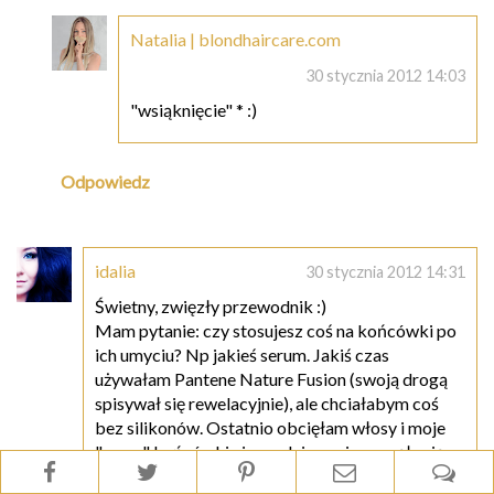
Natalia | blondhaircare.com
30 stycznia 2012 14:03
"wsiąknięcie" * :)
Odpowiedz
idalia
30 stycznia 2012 14:31
Świetny, zwięzły przewodnik :)
Mam pytanie: czy stosujesz coś na końcówki po
ich umyciu? Np jakieś serum. Jakiś czas
używałam Pantene Nature Fusion (swoją drogą
spisywał się rewelacyjnie), ale chciałabym coś
bez silikonów. Ostatnio obcięłam włosy i moje
"nowe" końcówki niespodziewanie zaczęły się
puszyć, wydają się też bardzo suche. Myślałam,