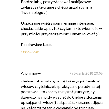
Bardzo lubię posty włosowe i makijażowe,
zwłaszcza te drugie z chęcią ujrzałabym na
Twoim blogu :-)
Urządzanie wnętrz najmniej mnie interesuje,
chociaż takie wpisy też czytam, i kto wie, może w
przyszłości przydadzą mi się i innym również ;-)
Pozdrawiam Lucia
Odpowiedz
Anonimowy
7 stycznia 2018 20:08
chętnie zobaczyłabym coś takiego jak "analiza"
włosów czytelniczek i praktyczne porady na tej
podstawie - to znaczy taką stałą rubrykę, by
dziewczyny mogły wysyłać do Ciebie zgłoszenia
opisujące ich włosy (i załączać takie same zdjęcia
np. każde zgłoszenie wymagałoby zdjęcia w