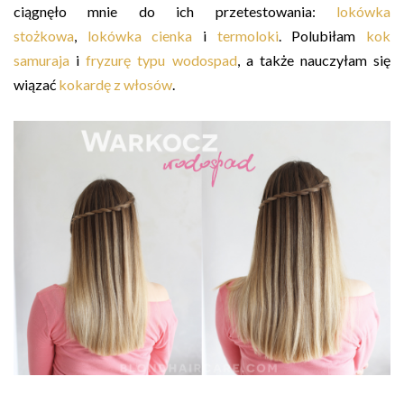
ciągnęło mnie do ich przetestowania:
lokówka
stożkowa
,
lokówka cienka
i
termoloki
. Polubiłam
kok
samuraja
i
fryzurę typu wodospad
, a także nauczyłam się
wiązać
kokardę z włosów
.