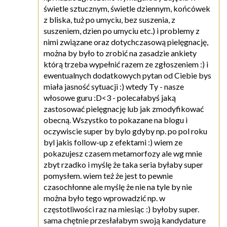
świetle sztucznym, świetle dziennym, końcówek
z bliska, tuż po umyciu, bez suszenia, z
suszeniem, dzien po umyciu etc.) i problemy z
nimi związane oraz dotychczasową pielęgnację,
można by było to zrobić na zasadzie ankiety
którą trzeba wypełnić razem ze zgłoszeniem :) i
ewentualnych dodatkowych pytan od Ciebie bys
miała jasność sytuacji :) wtedy Ty - nasze
włosowe guru :D<3 - polecałabyś jaką
zastosować pielęgnację lub jak zmodyfikować
obecną. Wszystko to pokazane na blogu i
oczywiscie super by bylo gdyby np. po pol roku
byl jakis follow-up z efektami :) wiem ze
pokazujesz czasem metamorfozy ale wg mnie
zbyt rzadko i myślę że taka seria byłaby super
pomysłem. wiem też że jest to pewnie
czasochłonne ale myślę że nie na tyle by nie
można było tego wprowadzić np. w
częstotliwości raz na miesiąc :) byłoby super.
sama chętnie przesłałabym swoją kandydature