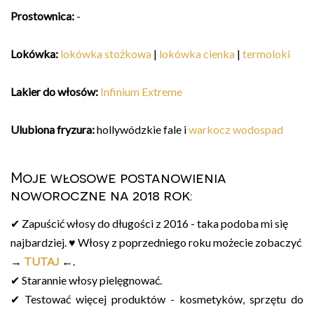
Prostownica:
-
Lokówka:
lokówka stożkowa
|
lokówka cienka
|
termoloki
Lakier do włosów:
Infinium Extreme
Ulubiona fryzura:
hollywódzkie fale i
warkocz wodospad
Moje włosowe postanowienia
noworoczne na 2018 rok:
✔ Zapuścić włosy do długości z 2016 - taka podoba mi się
najbardziej. ♥ Włosy z poprzedniego roku możecie zobaczyć
→
TUTAJ
←
.
✔ Starannie włosy pielęgnować.
✔ Testować więcej produktów - kosmetyków, sprzętu do