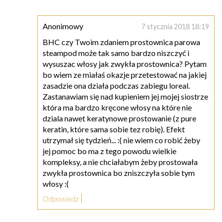
Anonimowy
7 stycznia 2018 18:19
BHC czy Twoim zdaniem prostownica parowa
steampod może tak samo bardzo niszczyć i
wysuszac włosy jak zwykła prostownica? Pytam
bo wiem ze miałaś okazje przetestować na jakiej
zasadzie ona działa podczas zabiegu loreal.
Zastanawiam się nad kupieniem jej mojej siostrze
która ma bardzo kręcone włosy na które nie
dziala nawet keratynowe prostowanie (z pure
keratin, które sama sobie tez robię). Efekt
utrzymał się tydzień... :( nie wiem co robić żeby
jej pomoc bo ma z tego powodu wielkie
kompleksy, a nie chciałabym żeby prostowała
zwykła prostownica bo zniszczyła sobie tym
włosy :(
Odpowiedz