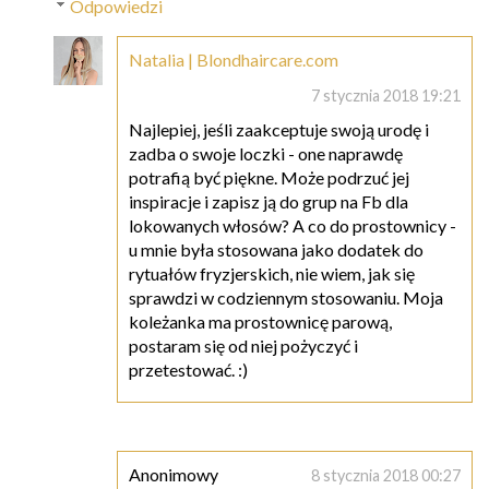
Odpowiedzi
Natalia | Blondhaircare.com
7 stycznia 2018 19:21
Najlepiej, jeśli zaakceptuje swoją urodę i
zadba o swoje loczki - one naprawdę
potrafią być piękne. Może podrzuć jej
inspiracje i zapisz ją do grup na Fb dla
lokowanych włosów? A co do prostownicy -
u mnie była stosowana jako dodatek do
rytuałów fryzjerskich, nie wiem, jak się
sprawdzi w codziennym stosowaniu. Moja
koleżanka ma prostownicę parową,
postaram się od niej pożyczyć i
przetestować. :)
Anonimowy
8 stycznia 2018 00:27