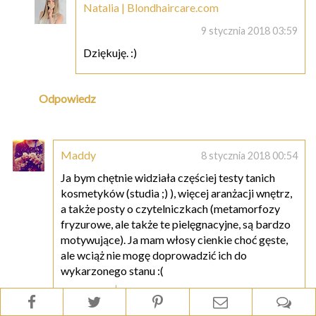
Natalia | Blondhaircare.com
9 stycznia 2018 03:59
Dziękuję. :)
Odpowiedz
Maddy
8 stycznia 2018 00:54
Ja bym chętnie widziała częściej testy tanich
kosmetyków (studia ;) ), więcej aranżacji wnętrz,
a także posty o czytelniczkach (metamorfozy
fryzurowe, ale także te pielęgnacyjne, są bardzo
motywujące). Ja mam włosy cienkie choć gęste,
ale wciąż nie mogę doprowadzić ich do
wykarzonego stanu :(
Odpowiedz