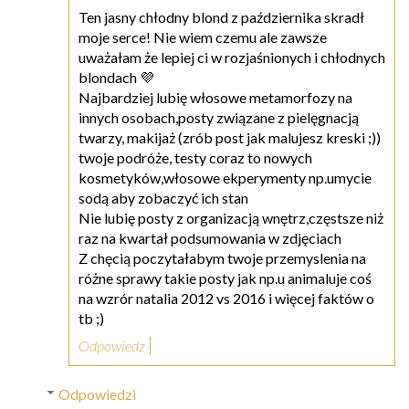
Ten jasny chłodny blond z października skradł
moje serce! Nie wiem czemu ale zawsze
uważałam że lepiej ci w rozjaśnionych i chłodnych
blondach 💜
Najbardziej lubię włosowe metamorfozy na
innych osobach,posty związane z pielęgnacją
twarzy, makijaż (zrób post jak malujesz kreski ;))
twoje podróże, testy coraz to nowych
kosmetyków,włosowe ekperymenty np.umycie
sodą aby zobaczyć ich stan
Nie lubię posty z organizacją wnętrz,częstsze niż
raz na kwartał podsumowania w zdjęciach
Z chęcią poczytałabym twoje przemyslenia na
różne sprawy takie posty jak np.u animaluje coś
na wzrór natalia 2012 vs 2016 i więcej faktów o
tb ;)
Odpowiedz
Odpowiedzi