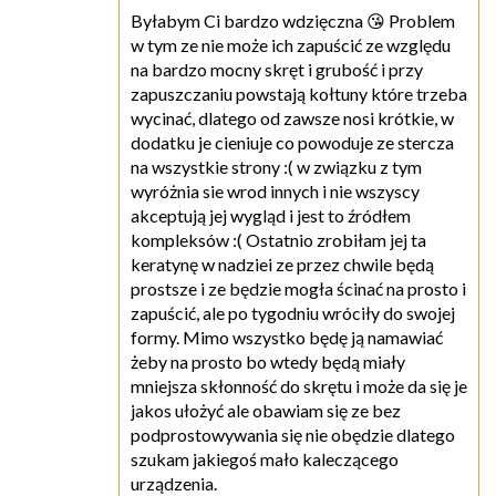
Byłabym Ci bardzo wdzięczna 😘 Problem
w tym ze nie może ich zapuścić ze względu
na bardzo mocny skręt i grubość i przy
zapuszczaniu powstają kołtuny które trzeba
wycinać, dlatego od zawsze nosi krótkie, w
dodatku je cieniuje co powoduje ze stercza
na wszystkie strony :( w związku z tym
wyróżnia sie wrod innych i nie wszyscy
akceptują jej wygląd i jest to źródłem
kompleksów :( Ostatnio zrobiłam jej ta
keratynę w nadziei ze przez chwile będą
prostsze i ze będzie mogła ścinać na prosto i
zapuścić, ale po tygodniu wróciły do swojej
formy. Mimo wszystko będę ją namawiać
żeby na prosto bo wtedy będą miały
mniejsza skłonność do skrętu i może da się je
jakos ułożyć ale obawiam się ze bez
podprostowywania się nie obędzie dlatego
szukam jakiegoś mało kaleczącego
urządzenia.