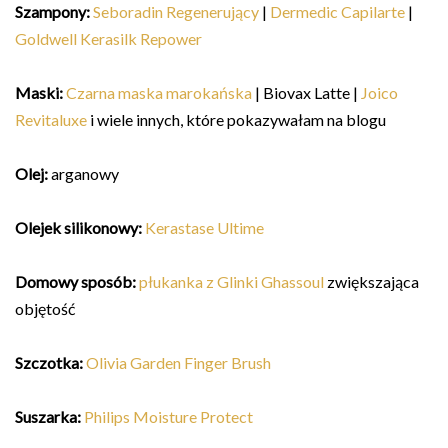
Szampony:
Seboradin Regenerujący
|
Dermedic Capilarte
|
Goldwell Kerasilk Repower
Maski:
Czarna maska marokańska
| Biovax Latte |
Joico
Revitaluxe
i wiele innych, które pokazywałam na blogu
Olej:
arganowy
Olejek silikonowy:
Kerastase Ultime
Domowy sposób:
płukanka z Glinki Ghassoul
zwiększająca
objętość
Szczotka:
Olivia Garden Finger Brush
Suszarka:
Philips Moisture Protect