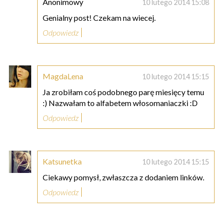
Anonimowy
10 lutego 2014 15:08
Genialny post! Czekam na wiecej.
Odpowiedz
MagdaLena
10 lutego 2014 15:15
Ja zrobiłam coś podobnego parę miesięcy temu
:) Nazwałam to alfabetem włosomaniaczki :D
Odpowiedz
Katsunetka
10 lutego 2014 15:15
Ciekawy pomysł, zwłaszcza z dodaniem linków.
Odpowiedz