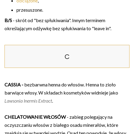
obciążone
,
przesuszone.
B/S
- skrót od "bez spłukiwania". Innym terminem
określającym odżywkę bez spłukiwania to "leave in".
C
CASSIA -
bezbarwna henna do włosów. Henna to zioło
barwiące włosy. W składach kosmetyków widnieje jako
Lawsonia Inermis Extract
.
CHELATOWANIE WŁOSÓW
- zabieg polegający na
oczyszczaniu włosów z białego osadu minerałów, które
znajdują się w twardej wodzie. Osad ten powoduje, że włosy