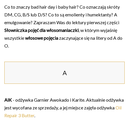
Co to znaczy bad hair day i baby hair? Co oznaczają skróty
DM, CG, B/S lub D/S? Co to są emolienty i humektanty? A
emulgowanie? Zapraszam Was do lektury pierwszej części
Słowniczka pojęć dla włosomaniaczki
, w którym wyjaśnię
wszystkie
włosowe pojęcia
zaczynające się na litery od A do
O.
A
AiK
- odżywka Garnier Awokado i Karite. Aktualnie odżywka
jest wycofana ze sprzedaży, a jej miejsce zajęła odżywka
Oil
Repair 3 Butter
.