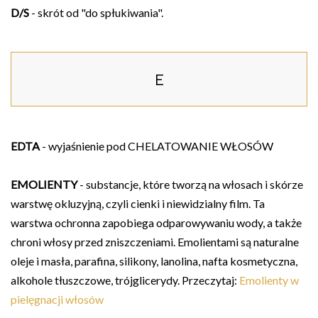
D/S
- skrót od "do spłukiwania".
E
EDTA
- wyjaśnienie pod CHELATOWANIE WŁOSÓW
EMOLIENTY
- substancje, które tworzą na włosach i skórze
warstwę okluzyjną, czyli cienki i niewidzialny film. Ta
warstwa ochronna zapobiega odparowywaniu wody, a także
chroni włosy przed zniszczeniami. Emolientami są naturalne
oleje i masła, parafina, silikony, lanolina, nafta kosmetyczna,
alkohole tłuszczowe, trójglicerydy. Przeczytaj:
Emolienty w
pielęgnacji włosów