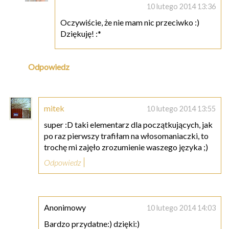
10 lutego 2014 13:36
Oczywiście, że nie mam nic przeciwko :)
Dziękuję! :*
Odpowiedz
mitek
10 lutego 2014 13:55
super :D taki elementarz dla początkujących, jak
po raz pierwszy trafiłam na włosomaniaczki, to
trochę mi zajęło zrozumienie waszego języka ;)
Odpowiedz
Anonimowy
10 lutego 2014 14:03
Bardzo przydatne:) dzięki:)