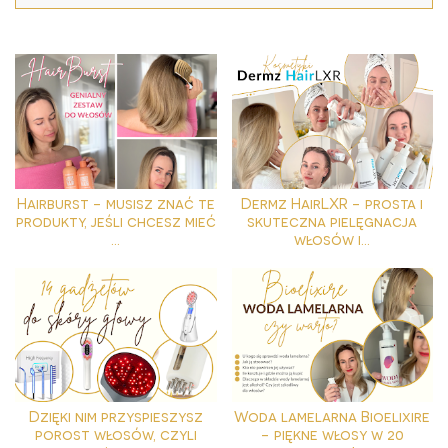
Hairburst - musisz znać te
Dermz HairLXR - prosta i
produkty, jeśli chcesz mieć
skuteczna pielęgnacja
...
włosów i...
Dzięki nim przyspieszysz
Woda lamelarna Bioelixire
porost włosów, czyli
- piękne włosy w 20