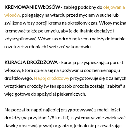
KREMOWANIE WŁOSÓW
- zabieg podobny do
olejowania
włosów
, polegający na wtarciu przed myciem w suche lub
zwilżone włosy porcji kremu na określony czas. Włosy można
kremować także po umyciu, aby je delikatnie dociążyć i
zdyscyplinować. Wówczas odrobinę kremu należy dokładnie
rozetrzeć w dłoniach i wetrzeć w końcówki.
KURACJA DROŻDŻOWA
- kuracja przyspieszająca porost
włosów, która opiera się na spożywaniu codziennie napoju
drożdżowego.
Napój drożdżowy
przygotowuje się z zalanych
wrzątkiem drożdży (w ten sposób drożdże zostają "zabite", a
więc gotowe do spożycia) piekarniczych.
Na początku napój najlepiej przygotowywać z małej ilości
drożdży (na przykład 1/8 kostki) i systematycznie zwiększać
dawkę obserwując swój organizm, jednak nie przesadzając