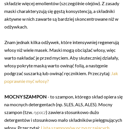
składzie więcej emolientów (szczególnie olejów). Z zasady
maski charakteryzują się gęstą konsystencją, a składniki
aktywne w nich zawarte są bardziej skoncentrowane niż w
odżywkach.
Znam jednak kilka odżywek, które intensywniej regenerują
włosy niż wiele masek. Maski mogą obciążać włosy, więc
warto nakładać je przed myciem. Aby skuteczniej działały,
włosy pokryte maską warto owinąć folią, a następnie
podgrzać suszarką lub owinąć ręcznikiem. Przeczytaj:
Jak
poprawnie myć włosy?
MOCNY SZAMPON
- to szampon, którego skład opiera się
na mocnych detergentach (np. SLES, ALS, ALES). Mocny
szampon (tzw.
rypacz
) zawiera stosunkowo dużo
detergentów i stosunkowo mało składników pielęgnujących
włosy. Przeczytaj:
Lista szamponów oczyszczających