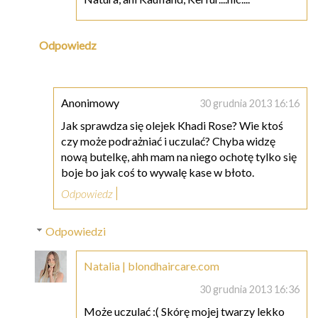
Odpowiedz
Anonimowy
30 grudnia 2013 16:16
Jak sprawdza się olejek Khadi Rose? Wie ktoś
czy może podrażniać i uczulać? Chyba widzę
nową butelkę, ahh mam na niego ochotę tylko się
boje bo jak coś to wywalę kase w błoto.
Odpowiedz
Odpowiedzi
Natalia | blondhaircare.com
30 grudnia 2013 16:36
Może uczulać :( Skórę mojej twarzy lekko