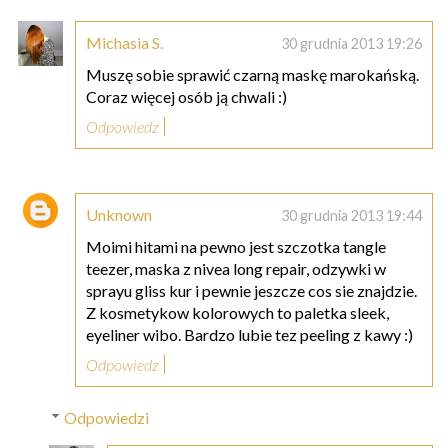
Michasia S.
30 grudnia 2013 19:26
Muszę sobie sprawić czarną maskę marokańską.
Coraz więcej osób ją chwali :)
Odpowiedz
Unknown
30 grudnia 2013 19:44
Moimi hitami na pewno jest szczotka tangle
teezer, maska z nivea long repair, odzywki w
sprayu gliss kur i pewnie jeszcze cos sie znajdzie.
Z kosmetykow kolorowych to paletka sleek,
eyeliner wibo. Bardzo lubie tez peeling z kawy :)
Odpowiedz
Odpowiedzi