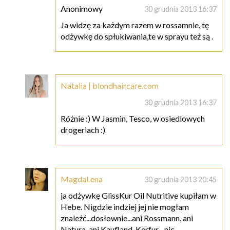
Anonimowy
30 grudnia 2013 16:37
Ja widzę za każdym razem w rossamnie, tę
odżywkę do spłukiwania,te w sprayu też są .
Natalia | blondhaircare.com
30 grudnia 2013 16:37
Różnie :) W Jasmin, Tesco, w osiedlowych
drogeriach :)
MagdaLena
30 grudnia 2013 20:45
ja odżywkę GlissKur Oil Nutritive kupiłam w
Hebe. Nigdzie indziej jej nie mogłam
znaleźć...dosłownie...ani Rossmann, ani
Natura, ani Kaufland, Kerfur....nic....