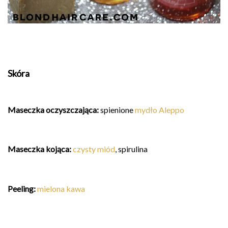
Skóra
Maseczka oczyszczająca
:
spienione
mydło Aleppo
Maseczka kojąca:
czysty miód
, spirulina
Peeling:
mielona kawa