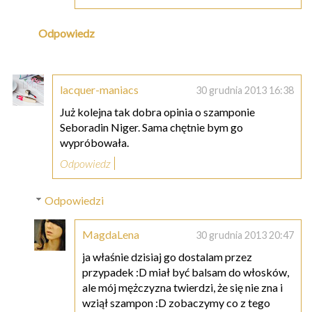
Odpowiedz
lacquer-maniacs
30 grudnia 2013 16:38
Już kolejna tak dobra opinia o szamponie
Seboradin Niger. Sama chętnie bym go
wypróbowała.
Odpowiedz
Odpowiedzi
MagdaLena
30 grudnia 2013 20:47
ja właśnie dzisiaj go dostalam przez
przypadek :D miał być balsam do włosków,
ale mój mężczyzna twierdzi, że się nie zna i
wziął szampon :D zobaczymy co z tego