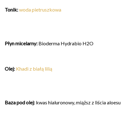
Tonik
:
woda
pietruszkowa
Płyn micelarny:
Bioderma Hydrabio H2O
Olej:
Khadi z białą lilią
Baza pod olej:
kwas hialuronowy, miąższ z liścia aloesu