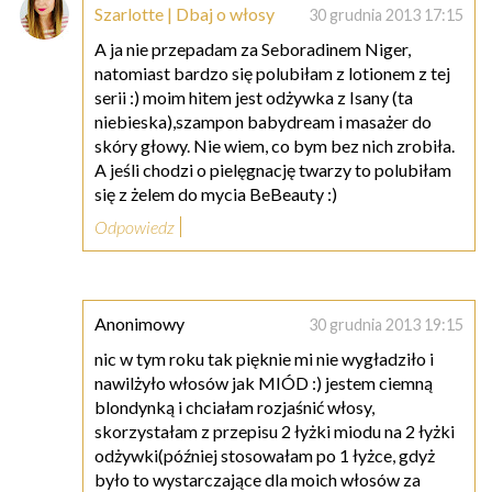
Szarlotte | Dbaj o włosy
30 grudnia 2013 17:15
A ja nie przepadam za Seboradinem Niger,
natomiast bardzo się polubiłam z lotionem z tej
serii :) moim hitem jest odżywka z Isany (ta
niebieska),szampon babydream i masażer do
skóry głowy. Nie wiem, co bym bez nich zrobiła.
A jeśli chodzi o pielęgnację twarzy to polubiłam
się z żelem do mycia BeBeauty :)
Odpowiedz
Anonimowy
30 grudnia 2013 19:15
nic w tym roku tak pięknie mi nie wygładziło i
nawilżyło włosów jak MIÓD :) jestem ciemną
blondynką i chciałam rozjaśnić włosy,
skorzystałam z przepisu 2 łyżki miodu na 2 łyżki
odżywki(później stosowałam po 1 łyżce, gdyż
było to wystarczające dla moich włosów za