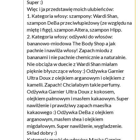
Super :)
Więc i ja przedstawię moich ulubieńców:
1. Kategoria włosy: szampony: Wardi Shan,
szampon DeBa przeciwłupieżowy (ze względu na
miętę i figę), szampon Altera, szampon Hipp.
2. Kategoria włosy: odżywki do włosów:
bananowo-miodowa The Body Shop a jak
pachnie i nawilża włosy! Zapach miodu z
bananami i nie pachnie chemicznie a naturalnie.
Nie obciąża w duecie z Wardi Shan miałam
pięknie błyszczące włosy :) Odżywka Garnier
Ultra Doux z olejkiem arganowym i olejkiem z
kamelii. Zapach! Chciałabym takie perfumy.
Odżywka Garnier Ultra Doux z kokosem,
olejkiem palmowym i masłem kakaowym. Super
nawilżenie i prawdziwy zapach maesłka
kakaowego :) Odżywka DeBa z olejkiem
arganowym, masłem shea i olejkiem
migdałowym. Super nawilżenie, wygładzenie.
Skład dobry :)
Kategoria maski do włosów: Maska Garnier