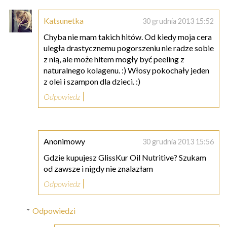
Katsunetka
30 grudnia 2013 15:52
Chyba nie mam takich hitów. Od kiedy moja cera
uległa drastycznemu pogorszeniu nie radze sobie
z nią, ale może hitem mogły być peeling z
naturalnego kolagenu. :) Włosy pokochały jeden
z olei i szampon dla dzieci. :)
Odpowiedz
Anonimowy
30 grudnia 2013 15:56
Gdzie kupujesz GlissKur Oil Nutritive? Szukam
od zawsze i nigdy nie znalazłam
Odpowiedz
Odpowiedzi