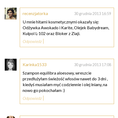
recenzjatorka
30 grudnia 2013 16:59
U mnie hitami kosmetycznymi okazały się:
Odżywka Awokado i Karite, Olejek Babydream,
Kulpol L-102 oraz Bloker z Ziaji.
Odpowiedz
Karinka1533
30 grudnia 2013 17:08
Szampon equilibra aloesowy, wreszcie
przedłużyłam świeżość włosów nawet do 3 dni ,
kiedyś musiałam myć codziennie i olej lniany, na
nowo go pokochałam :)
Odpowiedz