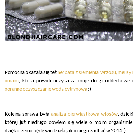
Pomocna okazała się też
herbata z siemienia, wrzosu, melisy i
omanu
, która powoli oczyszcza moje drogi oddechowe i
poranne oczyszczanie wodą cytrynową
:)
Kolejną sprawą była
analiza pierwiastkowa włosów
, dzięki
której już niedługo dowiem się wiele o moim organizmie,
dzięki czemu będę wiedziała jak o niego zadbać w 2014 :)