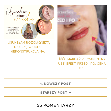
Usunęłam rozciągniętą
dziurkę w uchu |
Rekonstrukcja na...
Mój makijaż permanentny
ust: efekt przed i po, cena,
cz...
« nowszy post
starszy post »
35 komentarzy