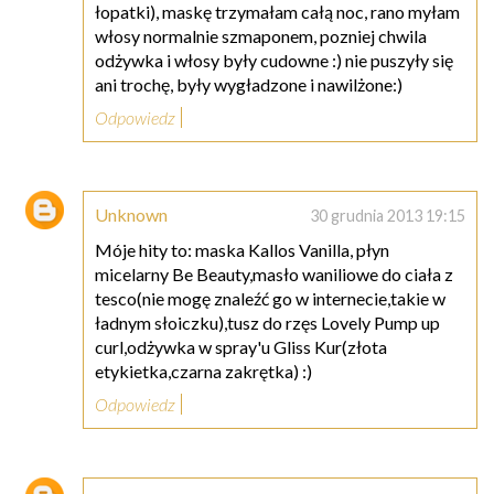
łopatki), maskę trzymałam całą noc, rano myłam
włosy normalnie szmaponem, pozniej chwila
odżywka i włosy były cudowne :) nie puszyły się
ani trochę, były wygładzone i nawilżone:)
Odpowiedz
Unknown
30 grudnia 2013 19:15
Móje hity to: maska Kallos Vanilla, płyn
micelarny Be Beauty,masło waniliowe do ciała z
tesco(nie mogę znaleźć go w internecie,takie w
ładnym słoiczku),tusz do rzęs Lovely Pump up
curl,odżywka w spray'u Gliss Kur(złota
etykietka,czarna zakrętka) :)
Odpowiedz